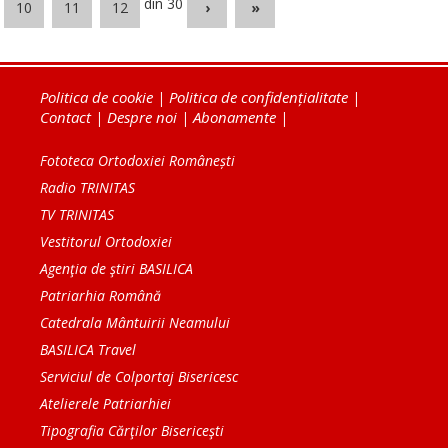
din 30
10
11
12
›
»
Politica de cookie
|
Politica de confidențialitate
|
Contact
|
Despre noi
|
Abonamente
|
Fototeca Ortodoxiei Românești
Radio TRINITAS
TV TRINITAS
Vestitorul Ortodoxiei
Agenţia de ştiri BASILICA
Patriarhia Română
Catedrala Mântuirii Neamului
BASILICA Travel
Serviciul de Colportaj Bisericesc
Atelierele Patriarhiei
Tipografia Cărţilor Bisericeşti