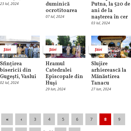
duminică
Putna, la 520 de
23 Iul, 2024
ocrotitoarea
ani de la
nașterea în cer
07 Iul, 2024
03 Iul, 2024
Știri
Știri
Știri
Sfințirea
Hramul
Slujire
bisericii din
Catedralei
arhierească la
Gugești, Vaslui
Episcopale din
Mănăstirea
Huși
Tanacu
02 Iul, 2024
29 Iun, 2024
27 Iun, 2024
«
‹
3
4
5
6
7
8
9