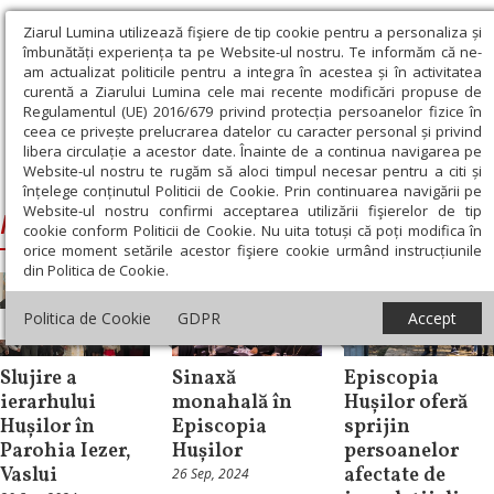
Ziarul Lumina utilizează fişiere de tip cookie pentru a personaliza și
îmbunătăți experiența ta pe Website-ul nostru. Te informăm că ne-
am actualizat politicile pentru a integra în acestea și în activitatea
curentă a Ziarului Lumina cele mai recente modificări propuse de
Regulamentul (UE) 2016/679 privind protecția persoanelor fizice în
ceea ce privește prelucrarea datelor cu caracter personal și privind
libera circulație a acestor date. Înainte de a continua navigarea pe
Website-ul nostru te rugăm să aloci timpul necesar pentru a citi și
Ziarul Lumina
›
Ignatie, Episcopul Huşilor
înțelege conținutul Politicii de Cookie. Prin continuarea navigării pe
Website-ul nostru confirmi acceptarea utilizării fişierelor de tip
Ignatie, Episcopul Huşilor
cookie conform Politicii de Cookie. Nu uita totuși că poți modifica în
orice moment setările acestor fişiere cookie urmând instrucțiunile
din Politica de Cookie.
Politica de Cookie
GDPR
Accept
Știri
Știri
Filantropie
Slujire a
Sinaxă
Episcopia
ierarhului
monahală în
Hușilor oferă
Hușilor în
Episcopia
sprijin
Parohia Iezer,
Hușilor
persoanelor
Vaslui
afectate de
26 Sep, 2024