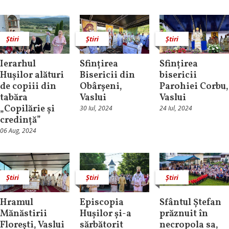
Știri
Știri
Știri
Ierarhul
Sfințirea
Sfințirea
Hușilor alături
Bisericii din
bisericii
de copiii din
Obârșeni,
Parohiei Corbu,
tabăra
Vaslui
Vaslui
„Copilărie și
30 Iul, 2024
24 Iul, 2024
credință”
06 Aug, 2024
Știri
Știri
Știri
Hramul
Episcopia
Sfântul Ștefan
Mănăstirii
Hușilor și-a
prăznuit în
Florești, Vaslui
sărbătorit
necropola sa,