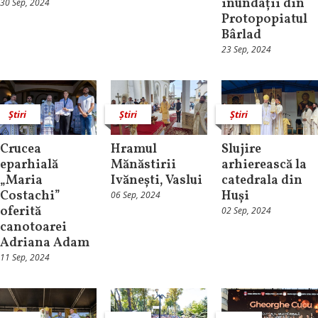
inundații din
30 Sep, 2024
Protopopiatul
Bârlad
23 Sep, 2024
Știri
Știri
Știri
Crucea
Hramul
Slujire
eparhială
Mănăstirii
arhierească la
„Maria
Ivănești, Vaslui
catedrala din
Costachi”
Huși
06 Sep, 2024
oferită
02 Sep, 2024
canotoarei
Adriana Adam
11 Sep, 2024