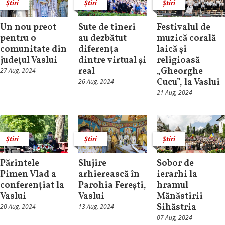
Știri
Știri
Știri
Un nou preot
Sute de tineri
Festivalul de
pentru o
au dezbătut
muzică corală
comunitate din
diferența
laică și
județul Vaslui
dintre virtual și
religioasă
real
„Gheorghe
27 Aug, 2024
Cucu”, la Vaslui
26 Aug, 2024
21 Aug, 2024
Știri
Știri
Știri
Părintele
Slujire
Sobor de
Pimen Vlad a
arhierească în
ierarhi la
conferențiat la
Parohia Ferești,
hramul
Vaslui
Vaslui
Mănăstirii
Sihăstria
20 Aug, 2024
13 Aug, 2024
07 Aug, 2024