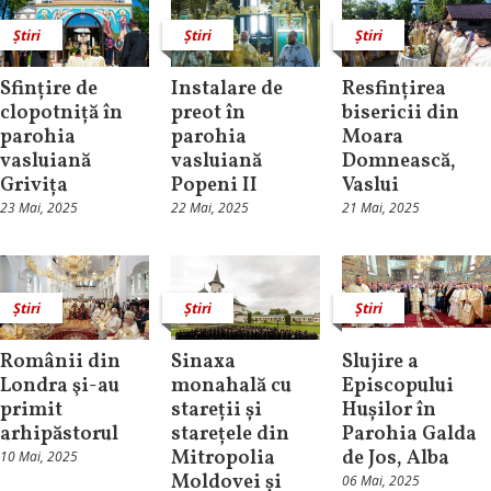
Știri
Știri
Știri
Sfințire de
Instalare de
Resfințirea
clopotniță în
preot în
bisericii din
parohia
parohia
Moara
vasluiană
vasluiană
Domnească,
Grivița
Popeni II
Vaslui
23 Mai, 2025
22 Mai, 2025
21 Mai, 2025
Știri
Știri
Știri
Românii din
Sinaxa
Slujire a
Londra şi-au
monahală cu
Episcopului
primit
stareții și
Hușilor în
arhipăstorul
starețele din
Parohia Galda
Mitropolia
de Jos, Alba
10 Mai, 2025
Moldovei și
06 Mai, 2025