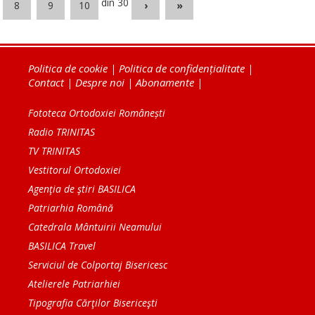
din 30
8
9
10
›
»
Politica de cookie
|
Politica de confidențialitate
|
Contact
|
Despre noi
|
Abonamente
|
Fototeca Ortodoxiei Românești
Radio TRINITAS
TV TRINITAS
Vestitorul Ortodoxiei
Agenţia de ştiri BASILICA
Patriarhia Română
Catedrala Mântuirii Neamului
BASILICA Travel
Serviciul de Colportaj Bisericesc
Atelierele Patriarhiei
Tipografia Cărţilor Bisericeşti