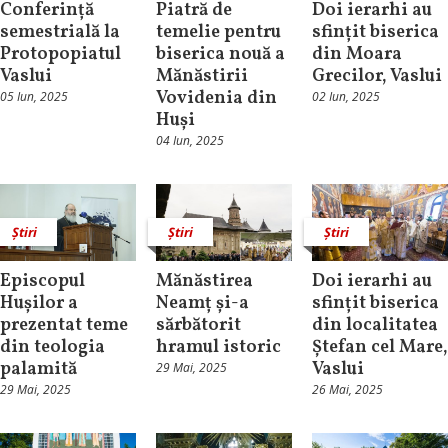
Conferință
Piatră de
Doi ierarhi au
semestrială la
temelie pentru
sfințit biserica
Protopopiatul
biserica nouă a
din Moara
Vaslui
Mănăstirii
Grecilor, Vaslui
Vovidenia din
05 Iun, 2025
02 Iun, 2025
Huși
04 Iun, 2025
Știri
Știri
Știri
Episcopul
Mănăstirea
Doi ierarhi au
Hușilor a
Neamț și-a
sfințit biserica
prezentat teme
sărbătorit
din localitatea
din teologia
hramul istoric
Ștefan cel Mare,
palamită
Vaslui
29 Mai, 2025
29 Mai, 2025
26 Mai, 2025