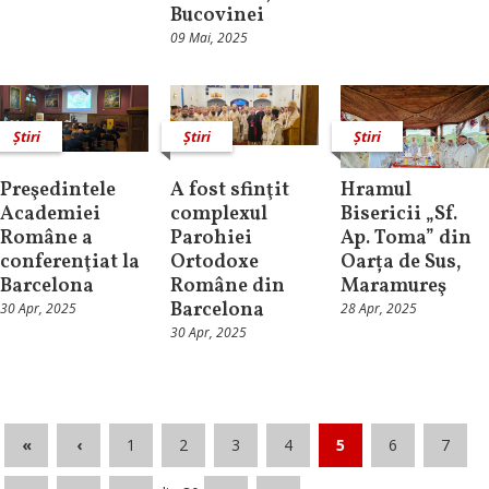
Bucovinei
09 Mai, 2025
Știri
Știri
Știri
Preşedintele
A fost sfinţit
Hramul
Academiei
complexul
Bisericii „Sf.
Române a
Parohiei
Ap. Toma” din
conferenţiat la
Ortodoxe
Oarța de Sus,
Barcelona
Române din
Maramureş
Barcelona
30 Apr, 2025
28 Apr, 2025
30 Apr, 2025
«
‹
1
2
3
4
5
6
7