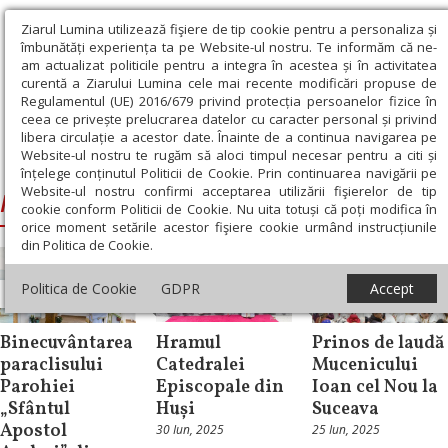
Ziarul Lumina utilizează fişiere de tip cookie pentru a personaliza și
îmbunătăți experiența ta pe Website-ul nostru. Te informăm că ne-
am actualizat politicile pentru a integra în acestea și în activitatea
curentă a Ziarului Lumina cele mai recente modificări propuse de
Regulamentul (UE) 2016/679 privind protecția persoanelor fizice în
ceea ce privește prelucrarea datelor cu caracter personal și privind
libera circulație a acestor date. Înainte de a continua navigarea pe
Website-ul nostru te rugăm să aloci timpul necesar pentru a citi și
Ziarul Lumina
›
Ignatie, Episcopul Huşilor
înțelege conținutul Politicii de Cookie. Prin continuarea navigării pe
Website-ul nostru confirmi acceptarea utilizării fişierelor de tip
Ignatie, Episcopul Huşilor
cookie conform Politicii de Cookie. Nu uita totuși că poți modifica în
orice moment setările acestor fişiere cookie urmând instrucțiunile
din Politica de Cookie.
Politica de Cookie
GDPR
Accept
Știri
Știri
Știri
Binecuvântarea
Hramul
Prinos de laudă
paraclisului
Catedralei
Mucenicului
Parohiei
Episcopale din
Ioan cel Nou la
„Sfântul
Huși
Suceava
Apostol
30 Iun, 2025
25 Iun, 2025