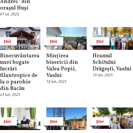
Andrei” din
orașul Huși
07 Iul, 2025
Știri
Știri
Știri
Binecuvântarea
Sfințirea
Hramul
unei bogate
bisericii din
Schitului
lucrări
Valea Popii,
Drăgești, Vaslui
filantropice de
Vaslui
10 Iun, 2025
la o parohie
18 Iun, 2025
din Bacău
23 Iun, 2025
Știri
Știri
Știri