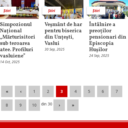
Știri
Știri
Știri
Simpozionul
Veșmânt de har
Întâlnire a
Național
pentru biserica
preoților
„Mărturisitori
din Unțești,
pensionari din
sub teroarea
Vaslui
Episcopia
atee. Profiluri
Hușilor
30 Sep, 2025
vasluiene”
24 Sep, 2025
14 Oct, 2025
«
‹
1
2
3
4
5
6
7
din 30
8
9
10
›
»