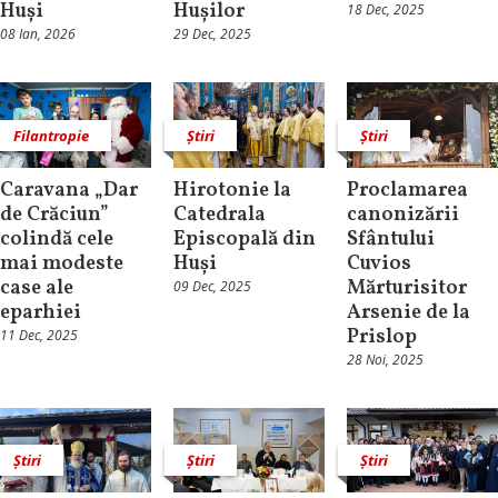
Huși
Hușilor
18 Dec, 2025
08 Ian, 2026
29 Dec, 2025
Filantropie
Știri
Știri
Caravana „Dar
Hirotonie la
Proclamarea
de Crăciun”
Catedrala
canonizării
colindă cele
Episcopală din
Sfântului
mai modeste
Huși
Cuvios
case ale
Mărturisitor
09 Dec, 2025
eparhiei
Arsenie de la
Prislop
11 Dec, 2025
28 Noi, 2025
Știri
Știri
Știri