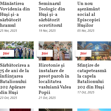
Mănăstirea
Seminarul
Un nou
Vovidenia din
Teologic din
așezământ
Huși și-a
Huși și-a
social al
sărbătorit
sărbătorit
Episcopiei
hramul
ocrotitorul
Hușilor
25 Noi, 2025
19 Noi, 2025
05 Noi, 2025
Știri
Știri
Știri
Sărbătorirea a
Hirotonie și
Sfințire de
75 de ani de la
instalare de
catapeteasmă
înființarea
preot paroh în
la capela
Batalionului
localitatea
Batalionului
202 Apărare
vasluiană Valea
202 din Huși
din Huși
Popii
17 Oct, 2025
23 Oct, 2025
21 Oct, 2025