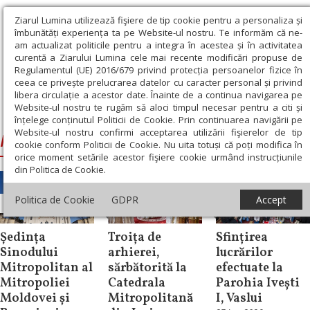
Ziarul Lumina utilizează fişiere de tip cookie pentru a personaliza și
îmbunătăți experiența ta pe Website-ul nostru. Te informăm că ne-
am actualizat politicile pentru a integra în acestea și în activitatea
curentă a Ziarului Lumina cele mai recente modificări propuse de
Regulamentul (UE) 2016/679 privind protecția persoanelor fizice în
ceea ce privește prelucrarea datelor cu caracter personal și privind
libera circulație a acestor date. Înainte de a continua navigarea pe
Website-ul nostru te rugăm să aloci timpul necesar pentru a citi și
Ziarul Lumina
›
Ignatie, Episcopul Huşilor
înțelege conținutul Politicii de Cookie. Prin continuarea navigării pe
Website-ul nostru confirmi acceptarea utilizării fişierelor de tip
Ignatie, Episcopul Huşilor
cookie conform Politicii de Cookie. Nu uita totuși că poți modifica în
orice moment setările acestor fişiere cookie urmând instrucțiunile
din Politica de Cookie.
Politica de Cookie
GDPR
Accept
Știri
Știri
Știri
Ședința
Troița de
Sfințirea
Sinodului
arhierei,
lucrărilor
Mitropolitan al
sărbătorită la
efectuate la
Mitropoliei
Catedrala
Parohia Ivești
Moldovei și
Mitropolitană
I, Vaslui