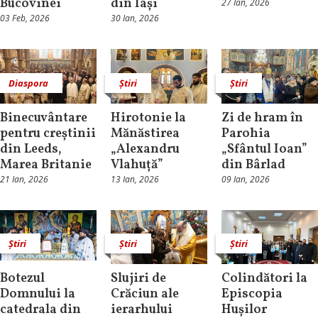
Bucovinei
din Iași
27 Ian, 2026
03 Feb, 2026
30 Ian, 2026
Diaspora
Știri
Știri
Binecuvântare
Hirotonie la
Zi de hram în
pentru creștinii
Mănăstirea
Parohia
din Leeds,
„Alexandru
„Sfântul Ioan”
Marea Britanie
Vlahuță”
din Bârlad
21 Ian, 2026
13 Ian, 2026
09 Ian, 2026
Știri
Știri
Știri
Botezul
Slujiri de
Colindători la
Domnului la
Crăciun ale
Episcopia
catedrala din
ierarhului
Hușilor