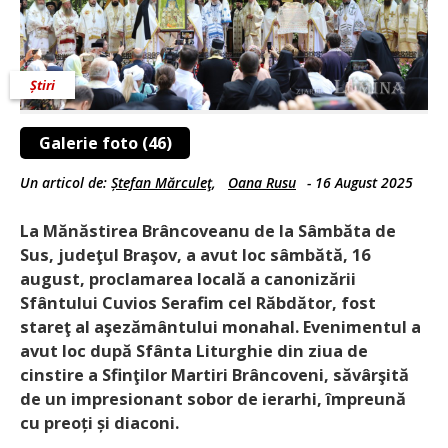
Știri
Galerie foto (46)
Un articol de:
Ștefan Mărculeţ
,
Oana Rusu
-
16 August 2025
La Mănăstirea Brâncoveanu de la Sâmbăta de
Sus, judeţul Braşov, a avut loc sâmbătă, 16
august, proclamarea locală a canonizării
Sfântului Cuvios Serafim cel Răbdător, fost
stareţ al aşezământului monahal. Evenimentul a
avut loc după Sfânta Liturghie din ziua de
cinstire a Sfinţilor Martiri Brâncoveni, săvârşită
de un impresionant sobor de ierarhi, împreună
cu preoți și diaconi.