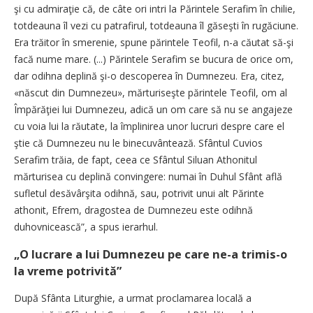
şi cu admiraţie că, de câte ori intri la Părintele Serafim în chilie,
totdeauna îl vezi cu patrafirul, totdeauna îl găseşti în rugăciune.
Era trăitor în smerenie, spune părintele Teofil, n-a căutat să-şi
facă nume mare. (...) Părintele Serafim se bucura de orice om,
dar odihna deplină şi-o descoperea în Dumnezeu. Era, citez,
«născut din Dumnezeu», mărturiseşte părintele Teofil, om al
Împărăţiei lui Dumnezeu, adică un om care să nu se angajeze
cu voia lui la răutate, la împlinirea unor lucruri despre care el
ştie că Dumnezeu nu le binecuvântează. Sfântul Cuvios
Serafim trăia, de fapt, ceea ce Sfântul Siluan Athonitul
mărturisea cu deplină convingere: numai în Duhul Sfânt află
sufletul desăvârşita odihnă, sau, potrivit unui alt Părinte
athonit, Efrem, dragostea de Dumnezeu este odihnă
duhovnicească”, a spus ierarhul.
„O lucrare a lui Dumnezeu pe care ne-a trimis-o
la vreme potrivită”
După Sfânta Liturghie, a urmat proclamarea locală a