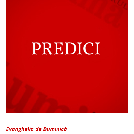
Evanghelia de Duminică