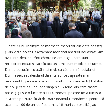
„Poate că nu realizăm ce moment important din viaţa noastră
şi din viaţa acestui aşezământ monahal am trăit noi astăzi. Am
avut întotdeauna sfinţi cărora ne-am rugat, care sunt
mijlocitorii noştri şi care în acelaşi timp sunt modele de urmat.
Dar ne bucurăm cu atât mai mult cu cât, prin rânduiala lui
Dumnezeu, în calendarul Bisericii au fost aşezate mari
personalităţi pe care le-am cunoscut şi noi, care au trăit alături
de noi şi care dau dovada sfinţeniei Bisericii din care facem
parte. (...) Este o lucrare a lui Dumnezeu pe care ne-a trimis-o
la vreme potrivită, întâi de toate neamului românesc, pentru că
acum, la 100 de ani de Patriarhat, 16 mari personalităţi au