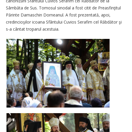
canonizării Sfântului Cuvios Serafim cel Răbdător de la
Sâmbăta de Sus. Tomosul sinodal a fost citit de Preasfinţitul
Părinte Damaschin Dorneanul. A fost prezentată, apoi,
credincioşilor icoana Sfântului Cuvios Serafim cel Răbdător şi
s-a cântat troparul acestuia.