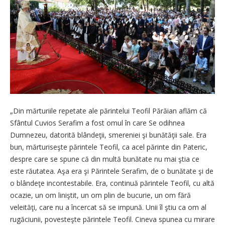
„Din mărturiile repetate ale părintelui Teofil Părăian aflăm că
Sfântul Cuvios Serafim a fost omul în care Se odihnea
Dumnezeu, datorită blândeţii, smereniei şi bunătăţii sale. Era
bun, mărturiseşte părintele Teofil, ca acel părinte din Pateric,
despre care se spune că din multă bunătate nu mai ştia ce
este răutatea. Aşa era şi Părintele Serafim, de o bunătate şi de
o blândeţe incontestabile. Era, continuă părintele Teofil, cu altă
ocazie, un om liniştit, un om plin de bucurie, un om fără
veleităţi, care nu a încercat să se impună. Unii îl ştiu ca om al
rugăciunii, povesteşte părintele Teofil. Cineva spunea cu mirare