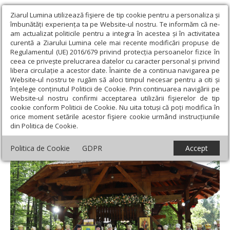
Ziarul Lumina utilizează fişiere de tip cookie pentru a personaliza și
îmbunătăți experiența ta pe Website-ul nostru. Te informăm că ne-
am actualizat politicile pentru a integra în acestea și în activitatea
curentă a Ziarului Lumina cele mai recente modificări propuse de
Regulamentul (UE) 2016/679 privind protecția persoanelor fizice în
ceea ce privește prelucrarea datelor cu caracter personal și privind
libera circulație a acestor date. Înainte de a continua navigarea pe
Website-ul nostru te rugăm să aloci timpul necesar pentru a citi și
Ziarul Lumina
›
Actualitate religioasă
›
Știri
›
Proclamarea locală
înțelege conținutul Politicii de Cookie. Prin continuarea navigării pe
a canonizării Sfântului Serafim cel Răbdător de la Sâmbăta de Sus
Website-ul nostru confirmi acceptarea utilizării fişierelor de tip
cookie conform Politicii de Cookie. Nu uita totuși că poți modifica în
Proclamarea locală a canonizării Sfântului
orice moment setările acestor fişiere cookie urmând instrucțiunile
din Politica de Cookie.
Serafim cel Răbdător de la Sâmbăta de Sus
Politica de Cookie
GDPR
Accept