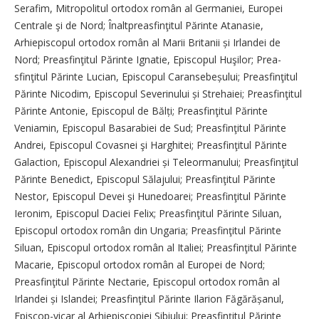
Serafim, Mitropolitul ortodox român al Germaniei, Europei
Centrale şi de Nord; Înaltpreasfinţitul Părinte Atanasie,
Arhiepiscopul ortodox român al Marii Britanii și Irlandei de
Nord; Preasfinţitul Părinte Ignatie, Episcopul Huşilor; Prea­
sfinţitul Părinte Lucian, Episcopul Caranse­beșului; Preasfinţitul
Părinte Nicodim, Episcopul Severinului și Strehaiei; Preasfinţitul
Părinte Antonie, Episcopul de Bălți; Preasfinţitul Părinte
Veniamin, Episcopul Basarabiei de Sud; Prea­sfinţitul Părinte
Andrei, Episcopul Covasnei şi Harghitei; Prea­sfinţitul Părinte
Galaction, Episcopul Alexandriei și Teleormanului; Preasfinţitul
Părinte Benedict, Episcopul Sălajului; Prea­sfinţitul Părinte
Nestor, Episcopul Devei şi Hunedoarei; Preasfinţitul Părinte
Ieronim, Episcopul Daciei Felix; Preasfinţitul Părinte Siluan,
Episcopul ortodox român din Ungaria; Prea­sfinţitul Părinte
Siluan, Episcopul ortodox român al Italiei; Prea­sfinţitul Părinte
Macarie, Episcopul ortodox român al Europei de Nord;
Preasfinţitul Părinte Nectarie, Episcopul ortodox român al
Irlandei și Islandei; Preasfinţitul Părinte Ilarion Făgărășanul,
Episcop-vicar al Arhi­episcopiei Sibiului; Preasfinţitul Părinte