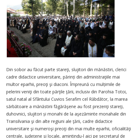
Din sobor au făcut parte stareţi, slujitori din mănăstiri, clerici
cadre didactice universitare, părinți din administraţiile mai
multor eparhii, preoţi şi diaconi. Împreună cu mulțimile de
pelerini veniţi din toate părţile ţării, inclusiv din Parohia Totoi,
satul natal al Sfântului Cuvios Serafim cel Răbdător, la marea
sărbătoare a mă­năstirii făgărăşene au fost prezenţi stareţi,
duhovnici, slujitori și monahi de la aşezăminte monahale din
Transilvania şi din alte regiuni ale ţării, cadre didactice
universitare şi numeroşi preoţi din mai multe eparhii, oficialităţi
centrale, judeţene şi locale, amintindu-l aici pe secretarul de