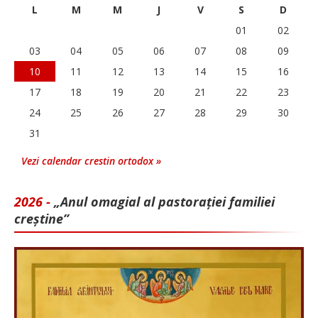
L
M
M
J
V
S
D
01
02
03
04
05
06
07
08
09
10
11
12
13
14
15
16
17
18
19
20
21
22
23
24
25
26
27
28
29
30
31
Vezi calendar crestin ortodox »
2026 -
„Anul omagial al pastorației familiei
creștine”