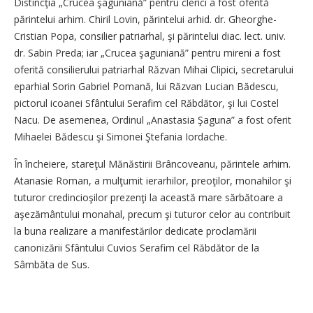
Distincţia „Crucea şaguniană” pentru clerici a fost oferită
părintelui arhim. Chiril Lovin, părintelui arhid. dr. Gheorghe-
Cris­tian Popa, consilier patriarhal, şi părintelui diac. lect. univ.
dr. Sabin Preda; iar „Crucea şaguniană” pentru mireni a fost
oferită consilierului patriarhal Răzvan Mihai Clipici, secretarului
eparhial Sorin Gabriel Pomană, lui Răzvan Lucian Bădescu,
pictorul icoanei Sfântului Serafim cel Răbdător, şi lui Costel
Nacu. De asemenea, Ordinul „Anastasia Şaguna” a fost oferit
Mihaelei Bădescu şi Simonei Ştefania Iordache.
În încheiere, stareţul Mănăstirii Brâncoveanu, părintele arhim.
Atanasie Roman, a mulţumit ierarhilor, preoţilor, monahilor şi
tuturor credincioşilor prezenţi la această mare sărbătoare a
aşezământului monahal, precum şi tuturor celor au contribuit
la buna realizare a manifestărilor dedicate proclamării
canonizării Sfântului Cuvios Serafim cel Răbdător de la
Sâmbăta de Sus.