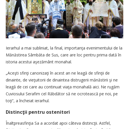
Ierarhul a mai subliniat, la final, importanţa evenimentului de la
Mănăstirea Sâmbăta de Sus, care are loc pentru prima dată în
istoria acestui aşezământ monahal.
„Aceşti sfinţi canonizaţi în acest an ne leagă de sfinţii de
dinainte, de vieţuitorii de dinaintea distrugerii mănăstirii şi ne
leagă de cei care au continuat viaţa monahală aici. Ne rugăm
Cuviosului Serafim cel Răbdător să ne ocrotească pe noi, pe
toţi”, a încheiat ierarhul.
Distincţii pentru ostenitori
Înaltpreasfinţia Sa a acordat apoi câteva distincţii. Astfel,