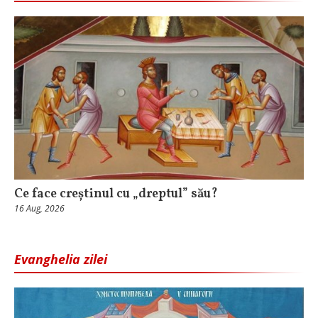
Ce face creștinul cu „dreptul” său?
16 Aug, 2026
Evanghelia zilei