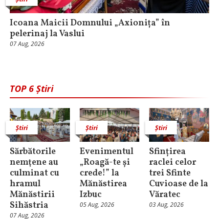
Icoana Maicii Domnului „Axionița” în
pelerinaj la Vaslui
07 Aug, 2026
TOP 6 Știri
Știri
Știri
Știri
Sărbătorile
Evenimentul
Sfințirea
nemţene au
„Roagă-te și
raclei celor
culminat cu
crede!” la
trei Sfinte
hramul
Mănăstirea
Cuvioase de la
Mănăstirii
Izbuc
Văratec
Sihăstria
05 Aug, 2026
03 Aug, 2026
07 Aug, 2026