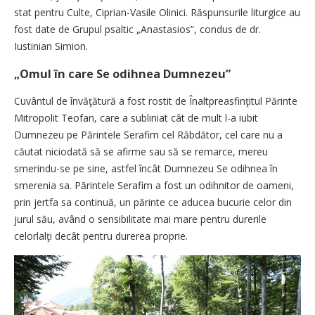
stat pentru Culte, Ciprian-Vasile Olinici. Răspunsurile liturgice au
fost date de Grupul psaltic „Anastasios”, condus de dr.
Iustinian Simion.
„Omul în care Se odihnea Dumnezeu”
Cuvântul de învăţătură a fost rostit de Înaltpreasfinţitul Părinte
Mitropolit Teofan, care a subliniat cât de mult l-a iubit
Dumnezeu pe Părintele Serafim cel Răbdător, cel care nu a
căutat niciodată să se afirme sau să se remarce, mereu
smerindu-se pe sine, astfel încât Dumnezeu Se odihnea în
smerenia sa. Părintele Serafim a fost un odihnitor de oameni,
prin jertfa sa continuă, un părinte ce aducea bucurie celor din
jurul său, având o sensibilitate mai mare pentru durerile
celorlalţi decât pentru durerea proprie.