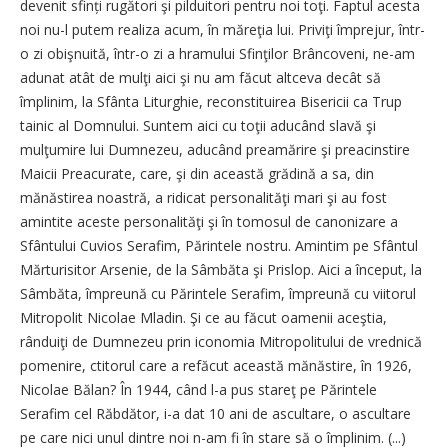
devenit sfinți rugători şi pilduitori pentru noi toţi. Faptul acesta
noi nu-l putem realiza acum, în măreţia lui. Priviţi împrejur, într-
o zi obişnuită, într-o zi a hramului Sfinţilor Brâncoveni, ne-am
adunat atât de mulţi aici şi nu am făcut altceva decât să
împlinim, la Sfânta Liturghie, reconstituirea Bisericii ca Trup
tainic al Domnului. Suntem aici cu toţii aducând slavă şi
mulţumire lui Dumnezeu, aducând preamărire şi preacinstire
Maicii Preacurate, care, şi din această grădină a sa, din
mănăstirea noastră, a ridicat personalităţi mari şi au fost
amintite aceste personalităţi şi în tomosul de canonizare a
Sfântului Cuvios Serafim, Părintele nostru. Amintim pe Sfântul
Mărturisitor Arsenie, de la Sâmbăta şi Prislop. Aici a început, la
Sâmbăta, împreună cu Părintele Serafim, împreună cu viitorul
Mitropolit Nicolae Mladin. Şi ce au făcut oamenii aceştia,
rânduiţi de Dumnezeu prin iconomia Mitropolitului de vrednică
pomenire, ctitorul care a refăcut această mănăstire, în 1926,
Nicolae Bălan? În 1944, când l-a pus stareţ pe Părintele
Serafim cel Răbdător, i-a dat 10 ani de ascultare, o ascultare
pe care nici unul dintre noi n-am fi în stare să o împlinim. (...)