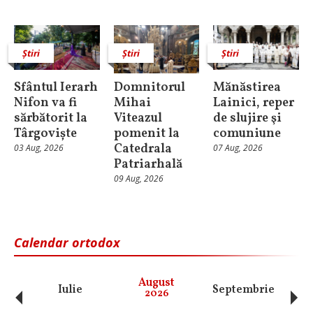
Știri
Știri
Știri
Sfântul Ierarh
Domnitorul
Mănăstirea
Nifon va fi
Mihai
Lainici, reper
sărbătorit la
Viteazul
de slujire şi
Târgoviște
pomenit la
comuniune
Catedrala
03 Aug, 2026
07 Aug, 2026
Patriarhală
09 Aug, 2026
Calendar ortodox
‹
›
August
Iulie
Septembrie
O
2026