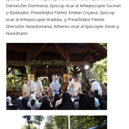
Damaschin Dorneanul, Episcop-vicar al Arhiepiscopiei Sucevei
și Rădăuților; Prea­sfinţitul Părinte Emilian Crişanul, Episcop-
vicar al Arhiepiscopiei Aradului, şi Preasfinţitul Părinte
Gherontie Hunedoreanul, Arhiereu-vicar al Episcopiei Devei şi
Hunedoarei.