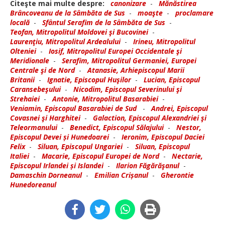
Citeşte mai multe despre:
canonizare
-
Mănăstirea
Brâncoveanu de la Sâmbăta de Sus
-
moaşte
-
proclamare
locală
-
Sfântul Serafim de la Sâmbăta de Sus
-
Teofan, Mitropolitul Moldovei şi Bucovinei
-
Laurenţiu, Mitropolitul Ardealului
-
Irineu, Mitropolitul
Olteniei
-
Iosif, Mitropolitul Europei Occidentale şi
Meridionale
-
Serafim, Mitropolitul Germaniei, Europei
Centrale şi de Nord
-
Atanasie, Arhiepiscopul Marii
Britanii
-
Ignatie, Episcopul Huşilor
-
Lucian, Episcopul
Caransebeşului
-
Nicodim, Episcopul Severinului şi
Strehaiei
-
Antonie, Mitropolitul Basarabiei
-
Veniamin, Episcopul Basarabiei de Sud
-
Andrei, Episcopul
Covasnei şi Harghitei
-
Galaction, Episcopul Alexandriei şi
Teleormanului
-
Benedict, Episcopul Sălajului
-
Nestor,
Episcopul Devei și Hunedoarei
-
Ieronim, Episcopul Daciei
Felix
-
Siluan, Episcopul Ungariei
-
Siluan, Episcopul
Italiei
-
Macarie, Episcopul Europei de Nord
-
Nectarie,
Episcopul Irlandei și Islandei
-
Ilarion Făgărăşanul
-
Damaschin Dorneanul
-
Emilian Crișanul
-
Gherontie
Hunedoreanul