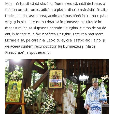
Mi-a mărturisit că dă slavă lui Dumnezeu că, întâi de toate, a
fost un om statornic, adică n-a plecat dintr-o mănăstire în alta.
Unde i s-a dat ascultarea, acolo a rămas până în ultima clipă a
vieţii şi în plus a reuşit nu doar să împlinească ascultările în
mănăstire, ca să slujească periodic Liturghia, ci timp de 50 de
ani, în fiecare zi, a făcut Sfânta Liturghie. Este cea mai mare
lucrare a sa, pe care n-a luat-o cu el, ci a lăsat-o aici, la noi şi
de aceea suntem recunoscători lui Dumnezeu şi Maicii
Preacurate”, a spus ierarhul.