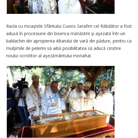
Racla cu moaştele Sfântului Cuvios Serafim cel Răbdător a fost
adusă în procesiune din biserica mănăstirii şi aşezată într-un
baldachin din apropierea Altarului de vară din pădure, pentru ca
mulţimile de pelerini să aibă posibilitatea să aducă cinstire
noului ocrotitor al aşezământului monahal.