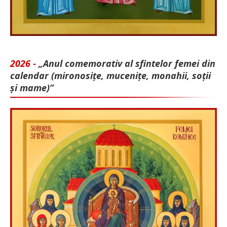
2026 -
„Anul comemorativ al sfintelor femei din
calendar (mironosițe, mu­cenițe, monahii, soții
și mame)”