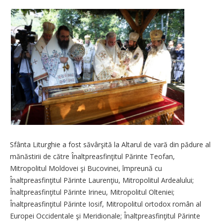
Sfânta Liturghie a fost săvârşită la Altarul de vară din pădure al
mănăstirii de către Înalt­preasfin­ţitul Părinte Teofan,
Mitropolitul Moldovei şi Bucovinei, împreună cu
Înaltpreasfinţitul Părinte Laurenţiu, Mitropolitul Ardealului;
Înaltpreasfinţitul Părinte Irineu, Mitropolitul Olteniei;
Înaltpreasfinţitul Părinte Iosif, Mitropolitul ortodox român al
Europei Occidentale şi Meridionale; Înaltpreasfinţitul Părinte