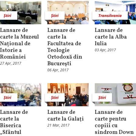
Știri
Știri
Transilvania
Lansare de
Lansare de
Lansare de
carte la Muzeul
carte la
carte la Alba
Național de
Facultatea de
Iulia
Istorie a
Teologie
03 Apr, 2017
României
Ortodoxă din
Bucureşti
27 Apr, 2017
06 Apr, 2017
Știri
Știri
Știri
Lansare de
Lansare de
Lansare de
carte la
carte la Galaţi
carte pentru
Biserica
copiii cu
21 Mar, 2017
„Sfântul
sindrom Down