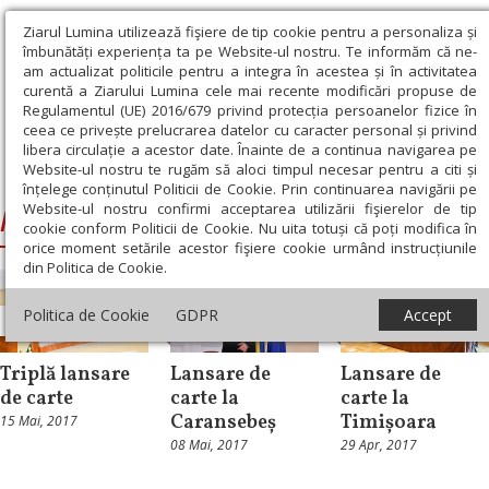
Ziarul Lumina utilizează fişiere de tip cookie pentru a personaliza și
îmbunătăți experiența ta pe Website-ul nostru. Te informăm că ne-
am actualizat politicile pentru a integra în acestea și în activitatea
curentă a Ziarului Lumina cele mai recente modificări propuse de
Regulamentul (UE) 2016/679 privind protecția persoanelor fizice în
ceea ce privește prelucrarea datelor cu caracter personal și privind
libera circulație a acestor date. Înainte de a continua navigarea pe
Website-ul nostru te rugăm să aloci timpul necesar pentru a citi și
Ziarul Lumina
›
lansare de carte
înțelege conținutul Politicii de Cookie. Prin continuarea navigării pe
Website-ul nostru confirmi acceptarea utilizării fişierelor de tip
lansare de carte
cookie conform Politicii de Cookie. Nu uita totuși că poți modifica în
orice moment setările acestor fişiere cookie urmând instrucțiunile
din Politica de Cookie.
Politica de Cookie
GDPR
Accept
Banat
Banat
Banat
Triplă lansare
Lansare de
Lansare de
de carte
carte la
carte la
Caransebeș
Timișoara
15 Mai, 2017
08 Mai, 2017
29 Apr, 2017