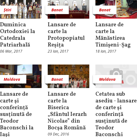
Știri
Banat
Banat
Duminica
Lansare de
Lansare de
Ortodoxiei la
carte la
carte la
Catedrala
Protopopiatul
Mănăstirea
Patriarhală
Reșița
Timișeni-Șag
06 Mar, 2017
23 Ian, 2017
18 Ian, 2017
Moldova
Banat
Moldova
Lansare de
Lansare de
Cetatea sub
carte şi
carte la
asediu - lansare
conferinţă
Biserica
de carte şi
susţinută de
„Sfântul Ierarh
conferinţă
Teodor
Nicolae” din
susţinută de
Baconschi la
Bocşa Română
Teodor
Iaşi
Baconschi
09 Dec, 2016