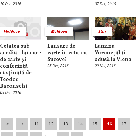
10 Dec, 2016
07 Dec, 2016
Moldova
Moldova
Știri
Cetatea sub
Lansare de
Lumina
asediu - lansare
carte în cetatea
Voroneţului
de carte şi
Sucevei
adusă la Viena
conferinţă
05 Dec, 2016
29 Noi, 2016
susţinută de
Teodor
Baconschi
05 Dec, 2016
«
‹
11
12
13
14
15
16
17