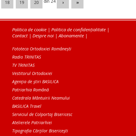
din 24
18
19
20
›
»
Politica de cookie
|
Politica de confidențialitate
|
Contact
|
Despre noi
|
Abonamente
|
Fototeca Ortodoxiei Românești
Radio TRINITAS
TV TRINITAS
Vestitorul Ortodoxiei
Agenţia de ştiri BASILICA
Patriarhia Română
Catedrala Mântuirii Neamului
BASILICA Travel
Serviciul de Colportaj Bisericesc
Atelierele Patriarhiei
Tipografia Cărţilor Bisericeşti