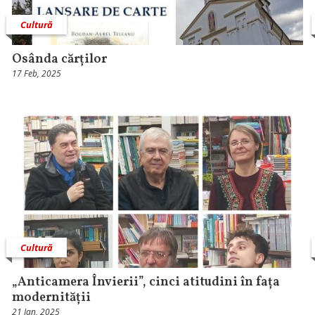
Cultură
Osânda cărților
17 Feb, 2025
Cultură
„Anticamera Învierii”, cinci atitudini în fața
modernității
21 Ian, 2025