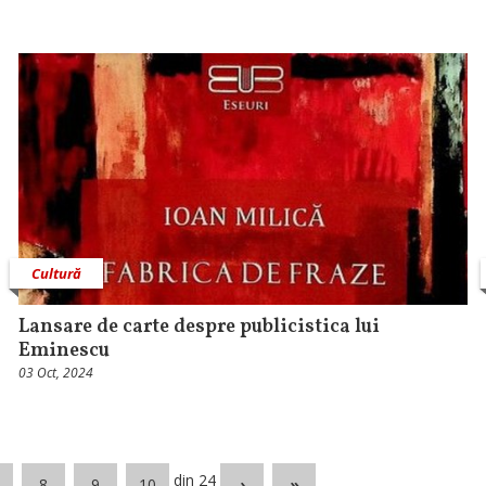
Cultură
Lansare de carte despre publicistica lui
Eminescu
03 Oct, 2024
din 24
8
9
10
›
»