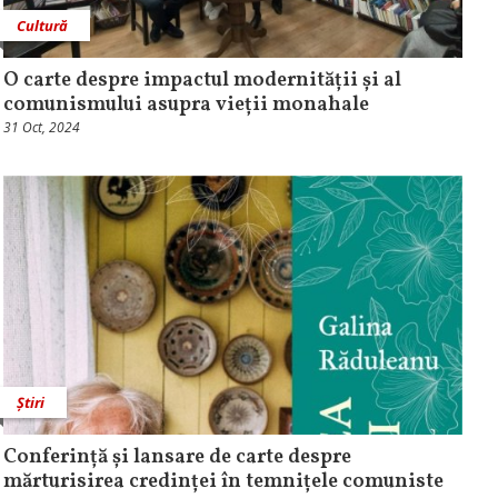
Cultură
O carte despre impactul modernității și al
comunismului asupra vieții monahale
31 Oct, 2024
Știri
Conferință și lansare de carte despre
mărturisirea credinței în temnițele comuniste