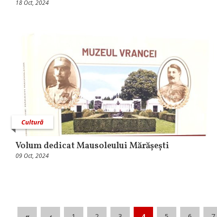
18 Oct, 2024
Cultură
Volum dedicat Mausoleului Mărășești
09 Oct, 2024
«
‹
1
2
3
4
5
6
7