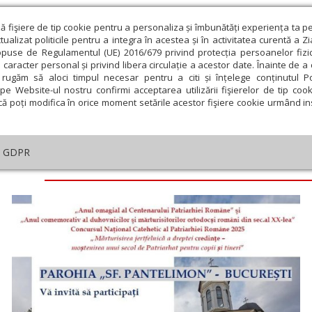
ză fişiere de tip cookie pentru a personaliza și îmbunătăți experiența ta p
alizat politicile pentru a integra în acestea și în activitatea curentă a Z
opuse de Regulamentul (UE) 2016/679 privind protecția persoanelor fizi
 caracter personal și privind libera circulație a acestor date. Înainte de 
eologie și spiritualitate
Educaţie și Cultură
Societate
rugăm să aloci timpul necesar pentru a citi și înțelege conținutul Pol
pe Website-ul nostru confirmi acceptarea utilizării fişierelor de tip cook
că poți modifica în orice moment setările acestor fişiere cookie urmând ins
GDPR