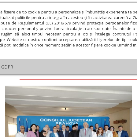
ză fişiere de tip cookie pentru a personaliza și îmbunătăți experiența ta p
alizat politicile pentru a integra în acestea și în activitatea curentă a Z
opuse de Regulamentul (UE) 2016/679 privind protecția persoanelor fizi
 caracter personal și privind libera circulație a acestor date. Înainte de 
eologie și spiritualitate
Educaţie și Cultură
Societate
rugăm să aloci timpul necesar pentru a citi și înțelege conținutul Pol
pe Website-ul nostru confirmi acceptarea utilizării fişierelor de tip cook
că poți modifica în orice moment setările acestor fişiere cookie urmând ins
GDPR