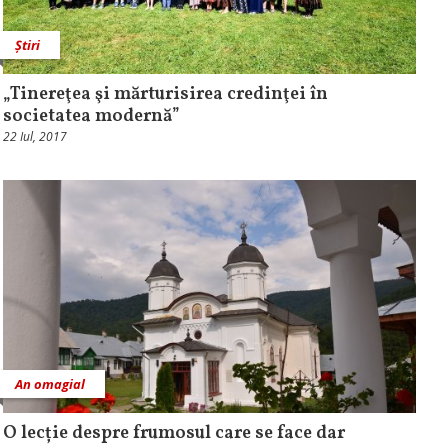
Știri
„Tinereţea şi mărturisirea credinţei în
societatea modernă”
22 Iul, 2017
An omagial
O lecție despre frumosul care se face dar