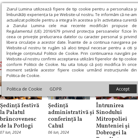
Ziarul Lumina utilizează fişiere de tip cookie pentru a personaliza și
îmbunătăți experiența ta pe Website-ul nostru. Te informăm că ne-am
actualizat politicile pentru a integra în acestea și în activitatea curentă
a Ziarului Lumina cele mai recente modificări propuse de
Regulamentul (UE) 2016/679 privind protecția persoanelor fizice în
ceea ce privește prelucrarea datelor cu caracter personal și privind
libera circulație a acestor date. Înainte de a continua navigarea pe
Website-ul nostru te rugăm să aloci timpul necesar pentru a citi și
Ziarul Lumina
›
ședință
înțelege conținutul Politicii de Cookie. Prin continuarea navigării pe
Website-ul nostru confirmi acceptarea utilizării fişierelor de tip cookie
ședință
conform Politicii de Cookie. Nu uita totuși că poți modifica în orice
moment setările acestor fişiere cookie urmând instrucțiunile din
Politica de Cookie.
Politica de Cookie
GDPR
Accept
Știri
Știri
Știri
Ședință festivă
Ședință
Întrunirea
la Palatul
administrativă și
Sinodului
brâncovenesc
conferință la
Mitropoliei
de la Potlogi
Cahul
Munteniei și
Dobrogei la
07 Iun, 2024
06 Iun, 2024