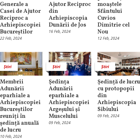
Generale a
Ajutor Reciproc
moaștele
Casei de Ajutor
din
Sfântului
Reciproc a
Arhiepiscopia
Cuvios
Arhiepiscopiei
Dunării de Jos
Dimitrie cel
Bucureștilor
Nou
16 Feb, 2024
22 Feb, 2024
12 Feb, 2024
Știri
Știri
Știri
Membrii
Ședința
Ședință de lucru
Adunării
Adunării
cu protopopii
eparhiale a
eparhiale a
din
Arhiepiscopiei
Arhiepiscopiei
Arhiepiscopia
Bucureștilor
Argeșului și
Sibiului
reuniți în
Muscelului
09 Feb, 2024
ședință anuală
09 Feb, 2024
de lucru
10 Feb, 2024