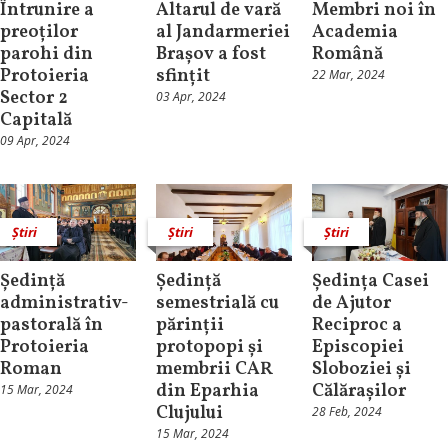
Întrunire a
Altarul de vară
Membri noi în
preoților
al Jandarmeriei
Academia
parohi din
Brașov a fost
Română
Protoieria
sfințit
22 Mar, 2024
Sector 2
03 Apr, 2024
Capitală
09 Apr, 2024
Știri
Știri
Știri
Ședință
Ședință
Ședința Casei
administrativ-
semestrială cu
de Ajutor
pastorală în
părinții
Reciproc a
Protoieria
protopopi și
Episcopiei
Roman
membrii CAR
Sloboziei și
din Eparhia
Călărașilor
15 Mar, 2024
Clujului
28 Feb, 2024
15 Mar, 2024