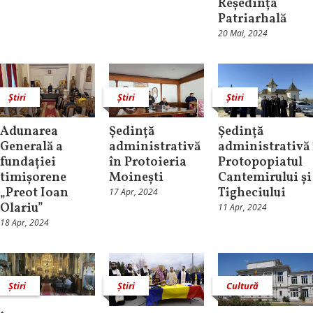
Reședința
Patriarhală
20 Mai, 2024
Știri
Știri
Știri
Adunarea
Ședință
Ședință
Generală a
administrativă
administrativă 
fundației
în Protoieria
Protopopiatul
timișorene
Moinești
Cantemirului și
„Preot Ioan
Tigheciului
17 Apr, 2024
Olariu”
11 Apr, 2024
18 Apr, 2024
Știri
Știri
Cultură