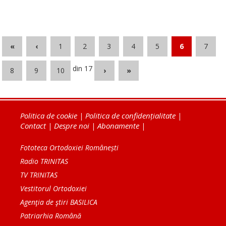
«
‹
1
2
3
4
5
6
7
din 17
8
9
10
›
»
Politica de cookie
|
Politica de confidențialitate
|
Contact
|
Despre noi
|
Abonamente
|
Fototeca Ortodoxiei Românești
Radio TRINITAS
TV TRINITAS
Vestitorul Ortodoxiei
Agenţia de ştiri BASILICA
Patriarhia Română