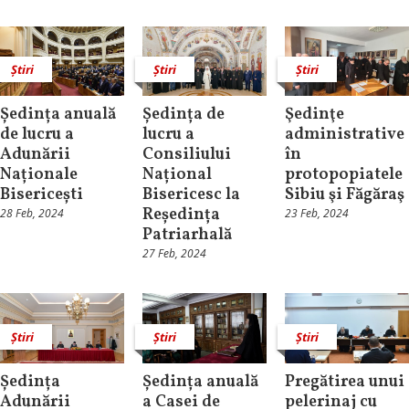
Știri
Știri
Știri
Ședința anuală
Ședința de
Şedinţe
de lucru a
lucru a
administrative
Adunării
Consiliului
în
Naționale
Național
protopopiatele
Bisericești
Bisericesc la
Sibiu şi Făgăraş
Reședința
28 Feb, 2024
23 Feb, 2024
Patriarhală
27 Feb, 2024
Știri
Știri
Știri
Ședința
Ședința anuală
Pregătirea unui
Adunării
a Casei de
pelerinaj cu