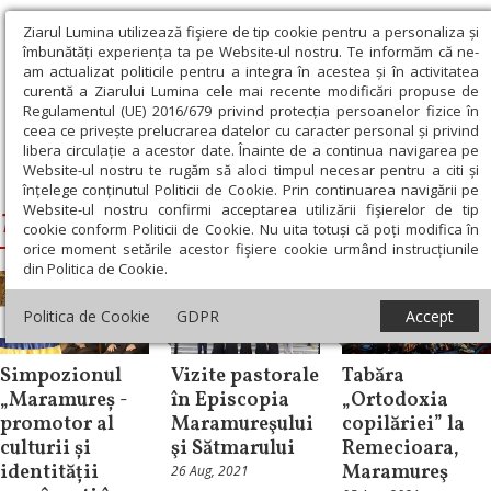
Ziarul Lumina utilizează fişiere de tip cookie pentru a personaliza și
îmbunătăți experiența ta pe Website-ul nostru. Te informăm că ne-
am actualizat politicile pentru a integra în acestea și în activitatea
curentă a Ziarului Lumina cele mai recente modificări propuse de
Regulamentul (UE) 2016/679 privind protecția persoanelor fizice în
ceea ce privește prelucrarea datelor cu caracter personal și privind
libera circulație a acestor date. Înainte de a continua navigarea pe
Website-ul nostru te rugăm să aloci timpul necesar pentru a citi și
Ziarul Lumina
›
Timotei Sătmăreanul
înțelege conținutul Politicii de Cookie. Prin continuarea navigării pe
Website-ul nostru confirmi acceptarea utilizării fişierelor de tip
Timotei Sătmăreanul
cookie conform Politicii de Cookie. Nu uita totuși că poți modifica în
orice moment setările acestor fişiere cookie urmând instrucțiunile
din Politica de Cookie.
Politica de Cookie
GDPR
Accept
Știri
Știri
Știri
Simpozionul
Vizite pastorale
Tabăra
„Maramureș -
în Episcopia
„Ortodoxia
promotor al
Maramureşului
copilăriei” la
culturii și
şi Sătmarului
Remecioara,
identității
Maramureş
26 Aug, 2021