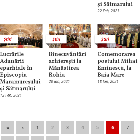
şi Sătmarului
22 Feb, 2021
Știri
Știri
Știri
Lucrările
Binecuvântări
Comemorarea
Adunării
arhierești la
poetului Mihai
eparhiale în
Mănăstirea
Eminescu, la
Episcopia
Rohia
Baia Mare
Maramureșului
20 Ian, 2021
18 Ian, 2021
și Sătmarului
12 Feb, 2021
«
‹
1
2
3
4
5
6
7