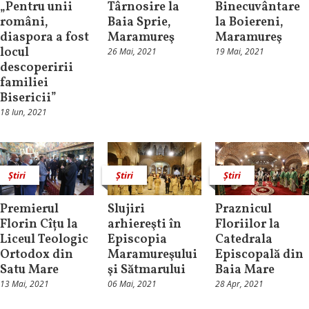
„Pentru unii
Târnosire la
Binecuvântare
români,
Baia Sprie,
la Boiereni,
diaspora a fost
Maramureş
Maramureş
locul
26 Mai, 2021
19 Mai, 2021
descoperirii
familiei
Bisericii”
18 Iun, 2021
Știri
Știri
Știri
Premierul
Slujiri
Praznicul
Florin Cîțu la
arhiereşti în
Floriilor la
Liceul Teologic
Episcopia
Catedrala
Ortodox din
Maramureşului
Episcopală din
Satu Mare
şi Sătmarului
Baia Mare
13 Mai, 2021
06 Mai, 2021
28 Apr, 2021