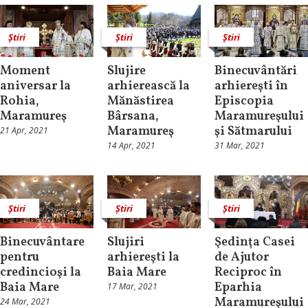
Știri
Știri
Știri
Moment
Slujire
Binecuvântări
aniversar la
arhierească la
arhiereşti în
Rohia,
Mănăstirea
Episcopia
Maramureş
Bârsana,
Maramureşului
Maramureş
şi Sătmarului
21 Apr, 2021
14 Apr, 2021
31 Mar, 2021
Știri
Știri
Știri
Binecuvântare
Slujiri
Şedinţa Casei
pentru
arhiereşti la
de Ajutor
credincioşi la
Baia Mare
Reciproc în
Baia Mare
Eparhia
17 Mar, 2021
Maramureşului
24 Mar, 2021