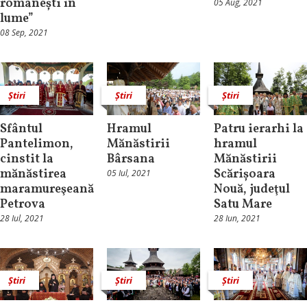
românești în
05 Aug, 2021
lume”
08 Sep, 2021
Știri
Știri
Știri
Sfântul
Hramul
Patru ierarhi la
Pantelimon,
Mănăstirii
hramul
cinstit la
Bârsana
Mănăstirii
mănăstirea
Scărișoara
05 Iul, 2021
maramureşeană
Nouă, judeţul
Petrova
Satu Mare
28 Iul, 2021
28 Iun, 2021
Știri
Știri
Știri