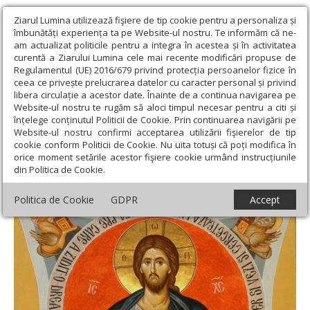
Ziarul Lumina utilizează fişiere de tip cookie pentru a personaliza și
îmbunătăți experiența ta pe Website-ul nostru. Te informăm că ne-
am actualizat politicile pentru a integra în acestea și în activitatea
curentă a Ziarului Lumina cele mai recente modificări propuse de
Regulamentul (UE) 2016/679 privind protecția persoanelor fizice în
ceea ce privește prelucrarea datelor cu caracter personal și privind
libera circulație a acestor date. Înainte de a continua navigarea pe
Website-ul nostru te rugăm să aloci timpul necesar pentru a citi și
Ziarul Lumina
›
Teologie și spiritualitate
›
Evanghelia de
înțelege conținutul Politicii de Cookie. Prin continuarea navigării pe
Duminică
›
„Cereţi şi vi se va da!”
Website-ul nostru confirmi acceptarea utilizării fişierelor de tip
cookie conform Politicii de Cookie. Nu uita totuși că poți modifica în
„Cereţi şi vi se va da!”
orice moment setările acestor fişiere cookie urmând instrucțiunile
din Politica de Cookie.
Politica de Cookie
GDPR
Accept