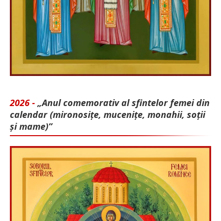
2026 -
„Anul comemorativ al sfintelor femei din
calendar (mironosițe, mu­cenițe, monahii, soții
și mame)”