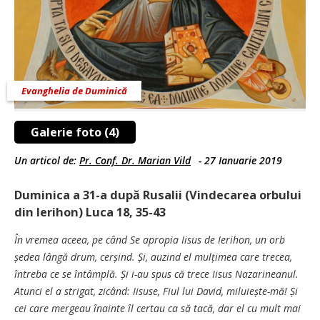
Evanghelia de Duminică
Galerie foto (4)
Un articol de:
Pr. Conf. Dr. Marian Vild
-
27 Ianuarie 2019
Duminica a 31-a după Rusalii (Vindecarea orbului
din Ierihon) Luca 18, 35-43
În vremea aceea, pe când Se apropia Iisus de Ierihon, un orb
ședea lângă drum, cerșind. Și, auzind el mulțimea care trecea,
întreba ce se întâmplă. Și i-au spus că trece Iisus Nazarineanul.
Atunci el a strigat, zicând: Iisuse, Fiul lui David, miluiește-mă! Și
cei care mergeau înainte îl certau ca să tacă, dar el cu mult mai