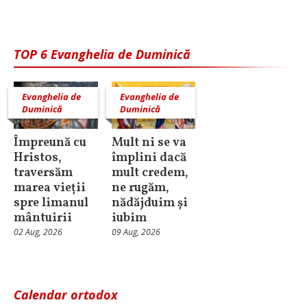
TOP 6 Evanghelia de Duminică
Evanghelia de
Evanghelia de
Duminică
Duminică
Împreună cu
Mult ni se va
Hristos,
împlini dacă
traversăm
mult credem,
marea vieții
ne rugăm,
spre limanul
nădăjduim și
mântuirii
iubim
02 Aug, 2026
09 Aug, 2026
Calendar ortodox