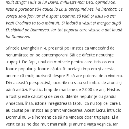
mult striga: Fiule al lui David, miluiește-mă! Deci, oprindu-Se,
Iisus a poruncit să-l aducă la El; și apropiindu-se, l-a întrebat: Ce
voiești să-ți fac? Iar el a spus: Doamne, să văd! Și Iisus i-a zis:
Vezi! Credința ta te-a mântuit. Și îndată a văzut și mergea după
El, slăvind pe Dumnezeu. Iar tot poporul care văzuse a dat laudă
lui Dumnezeu.
Sfintele Evanghelii ni-L prezintă pe Hristos ca vindecând de
nenumărate ori pe contemporanii Săi de diferite neputinţe
trupeşti. De fapt, unul din motivele pentru care Hristos era
foarte popular şi foarte căutat în acelaşi timp era şi acesta,
anume că mulţi auziseră despre El că are puterea de a vindeca.
Din această perspectivă, lucrurile nu s-au schimbat de atunci şi
până astăzi. Practic, timp de mai bine de 2.000 de ani, Hristos
a fost şi este căutat şi de cei cu diferite neputinţe cu gândul
vindecării. Însă, istoria înregistrează faptul că nu toţi cei care L-
au căutat pe Hristos au primit vindecarea. Acest lucru, întrucât
Domnul nu S-a înomenit ca să ne vindece doar trupeşte. El a
venit ca să ne dea mult mai mult, şi anume viaţa veşnică, iar