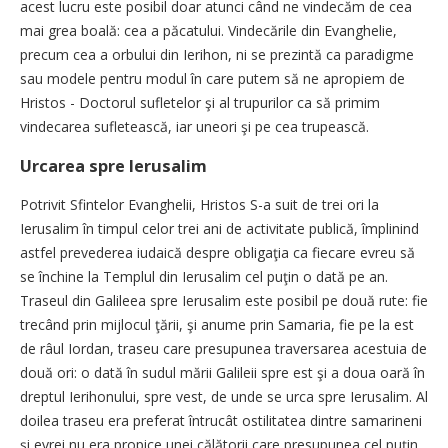
acest lucru este posibil doar atunci când ne vindecăm de cea
mai grea boală: cea a păcatului. Vindecările din Evanghelie,
precum cea a orbului din Ierihon, ni se prezintă ca paradigme
sau modele pentru modul în care putem să ne apropiem de
Hristos - Doctorul sufletelor şi al trupurilor ca să primim
vindecarea sufletească, iar uneori şi pe cea trupească.
Urcarea spre Ierusalim
Potrivit Sfintelor Evanghelii, Hristos S-a suit de trei ori la
Ierusalim în timpul celor trei ani de activitate publică, împlinind
astfel prevederea iudaică despre obligaţia ca fiecare evreu să
se închine la Templul din Ierusalim cel puţin o dată pe an.
Traseul din Galileea spre Ierusalim este posibil pe două rute: fie
trecând prin mijlocul ţării, şi anume prin Samaria, fie pe la est
de râul Iordan, traseu care presupunea traversarea acestuia de
două ori: o dată în sudul mării Galileii spre est şi a doua oară în
dreptul Ierihonului, spre vest, de unde se urca spre Ierusalim. Al
doilea traseu era preferat întrucât ostilitatea dintre samarineni
şi evrei nu era propice unei călătorii care presupunea cel puţin