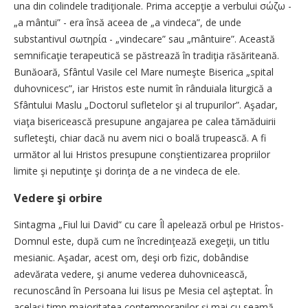
una din colindele tradiţionale. Prima accepţie a verbului σώζω -
„a mântui” - era însă aceea de „a vindeca”, de unde
substantivul σωτηρία - „vindecare” sau „mântuire”. Această
semnificaţie terapeutică se păstrează în tradiţia răsăriteană.
Bunăoară, Sfântul Vasile cel Mare numeşte Biserica „spital
duhovnicesc”, iar Hristos este numit în rânduiala liturgică a
Sfântului Maslu „Doctorul sufletelor şi al trupurilor”. Aşadar,
viaţa bisericească presupune angajarea pe calea tămăduirii
sufleteşti, chiar dacă nu avem nici o boală trupească. A fi
următor al lui Hristos presupune conştientizarea propriilor
limite şi neputinţe şi dorinţa de a ne vindeca de ele.
Vedere şi orbire
Sintagma „Fiul lui David” cu care Îl apelează orbul pe Hristos-
Domnul este, după cum ne încredinţează exegeţii, un titlu
mesianic. Aşadar, acest om, deşi orb fizic, dobândise
adevărata vedere, şi anume vederea duhovnicească,
recunoscând în Persoana lui Iisus pe Mesia cel aşteptat. În
acelaşi timp majoritatea contemporanilor şi mai cu seamă