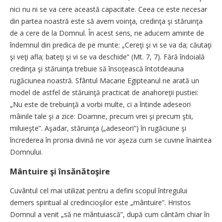
nici nu ni se va cere această capacitate. Ceea ce este necesar
din partea noastră este să avem voinţa, credinţa şi stăruinţa
de a cere de la Domnul. În acest sens, ne aducem aminte de
îndemnul din predica de pe munte: „Cereţi şi vi se va da; căutaţi
şi veţi afla; bateţi şi vi se va deschide” (Mt. 7, 7). Fără îndoială
credinţa şi stăruinţa trebuie să însoţească întotdeauna
rugăciunea noastră. Sfântul Macarie Egipteanul ne arată un
model de astfel de stăruinţă practicat de anahoreţii pustiei:
„Nu este de trebuinţă a vorbi multe, ci a întinde adeseori
mâinile tale şi a zice: Doamne, precum vrei şi precum ştii,
miluieşte”. Aşadar, stăruinţa („adeseori”) în rugăciune şi
încrederea în pronia divină ne vor aşeza cum se cuvine înaintea
Domnului.
Mântuire şi însănătoşire
Cuvântul cel mai utilizat pentru a defini scopul întregului
demers spiritual al credincioşilor este „mântuire”. Hristos
Domnul a venit „să ne mântuiască”, după cum cântăm chiar în