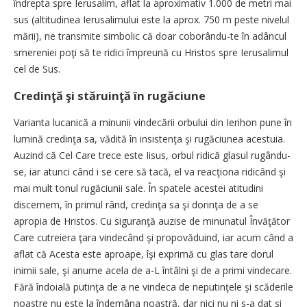
îndrepta spre Ierusalim, aflat la aproximativ 1.000 de metri mai
sus (altitudinea Ierusalimului este la aprox. 750 m peste nivelul
mării), ne transmite simbolic că doar coborându-te în adâncul
smereniei poţi să te ridici împreună cu Hristos spre Ierusalimul
cel de Sus.
Credinţă şi stăruinţă în rugăciune
Varianta lucanică a minunii vindecării orbului din Ierihon pune în
lumină credinţa sa, vădită în insistenţa şi rugăciunea acestuia.
Auzind că Cel Care trece este Iisus, orbul ridică glasul rugându-
se, iar atunci când i se cere să tacă, el va reacţiona ridicând şi
mai mult tonul rugăciunii sale. În spatele acestei atitudini
discernem, în primul rând, credinţa sa şi dorinţa de a se
apropia de Hristos. Cu siguranţă auzise de minunatul Învăţător
Care cutreiera ţara vindecând şi propovăduind, iar acum când a
aflat că Acesta este aproape, îşi exprimă cu glas tare dorul
inimii sale, şi anume acela de a-L întâlni şi de a primi vindecare.
Fără îndoială putinţa de a ne vindeca de neputinţele şi scăderile
noastre nu este la îndemâna noastră, dar nici nu ni s-a dat şi