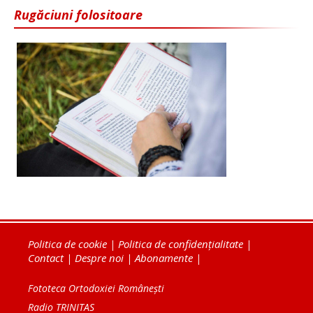
Rugăciuni folositoare
Politica de cookie
|
Politica de confidențialitate
|
Contact
|
Despre noi
|
Abonamente
|
Fototeca Ortodoxiei Românești
Radio TRINITAS