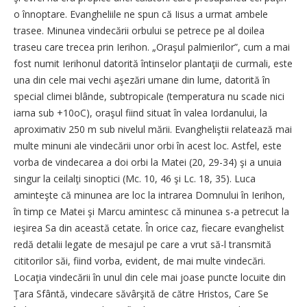
o înnoptare. Evangheliile ne spun că Iisus a urmat ambele
trasee. Minunea vindecării orbului se petrece pe al doilea
traseu care trecea prin Ierihon. „Oraşul palmierilor”, cum a mai
fost numit Ierihonul datorită întinselor plantaţii de ­curmali, este
una din cele mai vechi aşezări umane din lume, datorită în
special climei blânde, subtropicale (temperatura nu scade nici
iarna sub +10oC), oraşul fiind situat în valea Iordanului, la
aproximativ 250 m sub nivelul mării. Evangheliştii relatează mai
multe minuni ale vindecării unor orbi în acest loc. Astfel, este
vorba de vindecarea a doi orbi la Matei (20, 29-34) şi a unuia
singur la ceilalţi sinoptici (Mc. 10, 46 şi Lc. 18, 35). Luca
aminteşte că minunea are loc la intrarea Domnului în Ierihon,
în timp ce Matei şi Marcu amintesc că minunea s-a petrecut la
ieşirea Sa din această cetate. În orice caz, fiecare evanghelist
redă detalii legate de mesajul pe care a vrut să-l transmită
cititorilor săi, fiind vorba, evident, de mai multe vindecări.
Locaţia vindecării în unul din cele mai joase puncte locuite din
Ţara Sfântă, vindecare săvârşită de către Hristos, Care Se