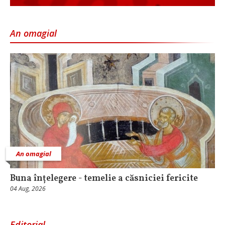
An omagial
An omagial
Buna înțelegere - temelie a căsniciei fericite
04 Aug, 2026
Editorial