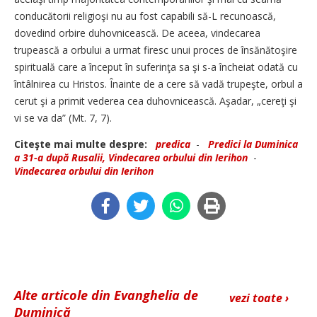
conducătorii religioşi nu au fost capabili să-L recunoască,
dovedind orbire duhovnicească. De aceea, vindecarea
trupească a orbului a urmat firesc unui proces de însănătoşire
spirituală care a început în suferinţa sa şi s-a încheiat odată cu
întâlnirea cu Hristos. Înainte de a cere să vadă trupeşte, orbul a
cerut şi a primit vederea cea duhovnicească. Aşadar, „cereţi şi
vi se va da” (Mt. 7, 7).
Citeşte mai multe despre:
predica
-
Predici la Duminica
a 31-a după Rusalii, Vindecarea orbului din Ierihon
-
Vindecarea orbului din Ierihon
Alte articole din Evanghelia de
vezi toate ›
Duminică