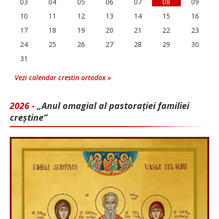
03
04
05
06
07
08
09
10
11
12
13
14
15
16
17
18
19
20
21
22
23
24
25
26
27
28
29
30
31
Vezi calendar crestin ortodox »
2026 -
„Anul omagial al pastorației familiei
creștine”