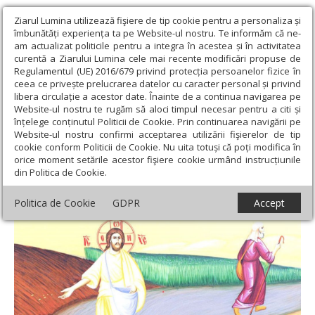
Ziarul Lumina utilizează fişiere de tip cookie pentru a personaliza și
îmbunătăți experiența ta pe Website-ul nostru. Te informăm că ne-
am actualizat politicile pentru a integra în acestea și în activitatea
curentă a Ziarului Lumina cele mai recente modificări propuse de
Regulamentul (UE) 2016/679 privind protecția persoanelor fizice în
ceea ce privește prelucrarea datelor cu caracter personal și privind
libera circulație a acestor date. Înainte de a continua navigarea pe
Website-ul nostru te rugăm să aloci timpul necesar pentru a citi și
Ziarul Lumina
›
Teologie și spiritualitate
›
Evanghelia zilei
›
înțelege conținutul Politicii de Cookie. Prin continuarea navigării pe
Matei 13, 10-23 (De ce Mântuitorul a vorbit în pilde?)
Website-ul nostru confirmi acceptarea utilizării fişierelor de tip
cookie conform Politicii de Cookie. Nu uita totuși că poți modifica în
Matei 13, 10-23 (De ce Mântuitorul a vorbit
orice moment setările acestor fişiere cookie urmând instrucțiunile
din Politica de Cookie.
în pilde?)
Politica de Cookie
GDPR
Accept