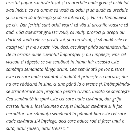
acestui popor s-a învârtoșat și cu urechile aude greu și ochii lui
s-au închis, ca nu cumva să vadă cu ochii și să audă cu urechile
și cu inima să înțeleagă și să se întoarcă, și Eu să-i tămăduiesc
pe ei». Dar fericiți sunt ochii voștri că văd și urechile voastre că
aud. Căci adevărat grăiesc vouă, că mulți proroci și drepți au
dorit să vadă cele ce priviți voi, și n-au văzut, și să audă cele ce
auziți voi, și n-au auzit. Voi, deci, ascultați pilda semănătorului:
De la oricine aude cuvântul Împărăției și nu-l înțelege, vine cel
viclean și răpește ce s-a semănat în inima lui; aceasta este
sămânța semănată lângă drum. Cea semănată pe loc pietros
este cel care aude cuvântul și îndată îl primește cu bucurie, dar
nu are rădăcină în sine, ci ține până la o vreme și, întâmplându-
se strâmtorare sau prigoană pentru cuvânt, îndată se smintește.
Cea semănată în spini este cel care aude cuvântul, dar grija
acestei lumi și înșelăciunea avuției înăbușă cuvântul și îl fac
neroditor. Iar sămânța semănată în pământ bun este cel care
aude cuvântul și-l înțelege, deci care aduce rod și face: unul o
sută, altul șaizeci, altul treizeci.”