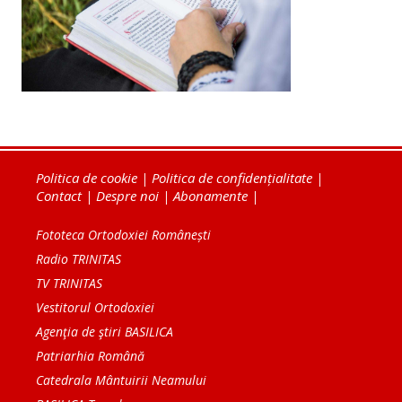
Politica de cookie
|
Politica de confidențialitate
|
Contact
|
Despre noi
|
Abonamente
|
Fototeca Ortodoxiei Românești
Radio TRINITAS
TV TRINITAS
Vestitorul Ortodoxiei
Agenţia de ştiri BASILICA
Patriarhia Română
Catedrala Mântuirii Neamului