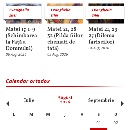
Evanghelia
Evanghelia
Evanghelia
zilei
zilei
zilei
Matei 17, 1-9
Matei 21, 28-
Matei 21, 23-
(Schimbarea
32 (Pilda fiilor
27 (Dilema
la Față a
chemați de
fariseilor)
Domnului)
tată)
04 Aug, 2026
06 Aug, 2026
05 Aug, 2026
Calendar ortodox
‹
›
August
Iulie
Septembrie
O
2026
L
M
M
J
V
S
D
01
02