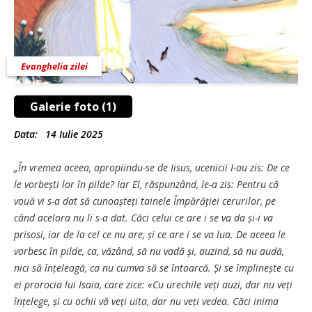
Evanghelia zilei
Galerie foto (1)
Data:
14 Iulie 2025
„În vremea aceea, apropiindu-se de Iisus, ucenicii I-au zis: De ce
le vorbești lor în pilde? Iar El, răspunzând, le-a zis: Pentru că
vouă vi s-a dat să cunoașteți tainele Împărăției cerurilor, pe
când acelora nu li s-a dat. Căci celui ce are i se va da și-i va
prisosi, iar de la cel ce nu are, și ce are i se va lua. De aceea le
vorbesc în pilde, ca, văzând, să nu vadă și, auzind, să nu audă,
nici să înțeleagă, ca nu cumva să se întoarcă. Și se împlinește cu
ei prorocia lui Isaia, care zice: «Cu urechile veți auzi, dar nu veți
înțelege, și cu ochii vă veți uita, dar nu veți vedea. Căci inima