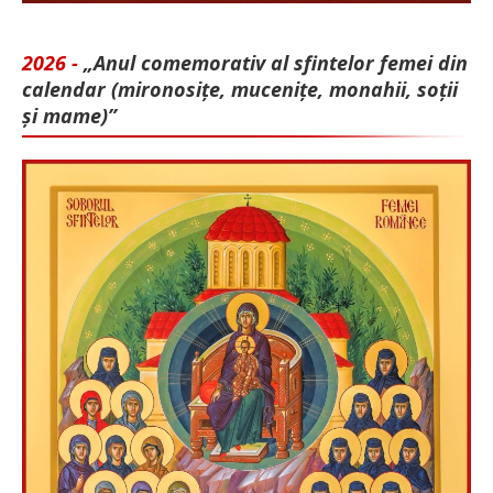
2026 -
„Anul comemorativ al sfintelor femei din
calendar (mironosițe, mu­cenițe, monahii, soții
și mame)”