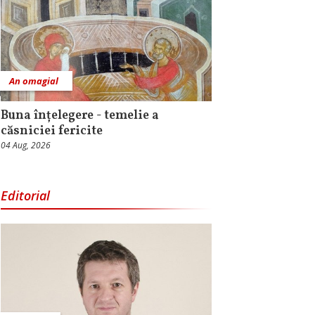
An omagial
Buna înțelegere - temelie a
căsniciei fericite
04 Aug, 2026
Editorial