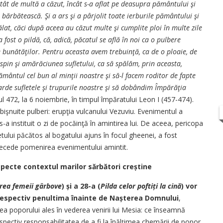
tât de multă a căzut, încât s-a aflat pe deasupra pământului şi
ărbătească. Şi a ars şi a pârjolit toate ierburile pământului şi
pălat, căci după aceea au căzut multe şi cumplite ploi în multe zile
fost o pildă, că, adică, păcatul se află în noi ca o pulbere
e bunătăţilor. Pentru aceasta avem trebuinţă, ca de o ploaie, de
uspin şi amărăciunea sufletului, ca să spălăm, prin aceasta,
mântul cel bun al minţii noastre şi să-l facem roditor de fapte
arde sufletele şi trupurile noastre şi să dobândim Împărăţia
ul 472, la 6 noiembrie, în timpul împăratului Leon I (457-474).
bişnuite pulberi: erupţia vulcanului Vezuviu. Evenimentul a
-a instituit o zi de pocăinţă în amintirea lui. De aceea, pericopa
etului păcătos al bogatului ajuns în focul gheenei, a fost
 precede pomenirea evenimentului amintit.
specte contextul marilor sărbători creștine
rea femeii gârbove
) și a 28-a (
Pilda celor poftiți la cină
) vor
respectiv penultima înainte de Nașterea Domnului
,
ea poporului ales în vederea venirii lui Mesia: ce înseamnă
ectiv responsabilitatea de a fi la înălțimea chemării de popor