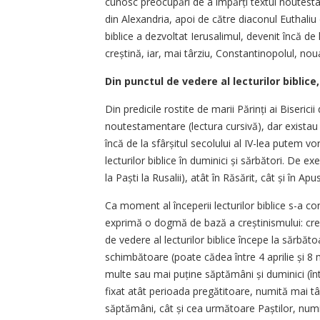
cunosc preocupări de a împărți textul noutestam
din Alexandria, apoi de către diaconul Euthaliu d
biblice a dezvoltat Ierusalimul, devenit încă de 
creștină, iar, mai târziu, Constantinopolul, nou
Din punctul de vedere al lecturilor biblice,
Din predicile rostite de marii Părinți ai Biserici
noutestamentare (lectura cursivă), dar existau
încă de la sfârșitul secolului al IV-lea putem 
lecturilor biblice în duminici și sărbători. De e
la Paști la Rusalii), atât în Răsărit, cât și în Apus
Ca moment al începerii lecturilor biblice s-a c
exprimă o dogmă de bază a creștinismului: cred
de vedere al lecturilor biblice începe la sărbă
schimbătoare (poate cădea între 4 aprilie și 8 m
multe sau mai puține săptămâni și duminici (înt
fixat atât perioada pregătitoare, numită mai tâ
săptămâni, cât și cea următoare Paștilor, numi