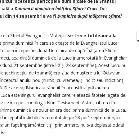
nicul încetează pericopele duminicale de la Sfântul
cială a
Duminicii dinaintea Înălțării Sfintei Cruci
. De
i din 14 septembrie va fi
Duminica după Înălțarea Sfintei
e din Sfântul Evanghelist Matei, ci
se trece totdeauna la
 prima duminică în care se citește de la Evanghelistul Luca.
pă Luca începe luni după Duminica de după Înălţarea Sfintei
e, deci, cea dintâi duminică de la Luca (numerotată în Evangheliar
e după 21 septembrie (între 22 şi 28 septembrie). Acest lucru nu
ie (echinocţiul de toamnă) era ziua de naştere a lui Octavian
nceputul anului nou (numit, cu vremea, și indict sau indiction)
ă. De aceea, Biserica a rânduit în această zi prăznuirea
ă Luca este singurul evanghelist care relatează faptele legate de
e se începe cronologic Noul Testament. Astfel, citirea din
 Prima duminică a noului an era deci prima duminică de la Luca.
 începutul indictului s-a mutat de pe 23 pe 1 septembrie, în
era un fapt împământenit şi, prin urmare, nu s-a deplasat odată
e.