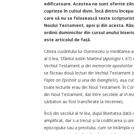
edificatoare. Acestea ne sunt oferite zilnic 
cuprinse în cultul divin. Încă dintru începu
care să nu se folosească texte scripturisti
Noului Testament, apoi și din acesta. Răsp
ordinii duminicilor din cursul anului biser
este articolul de față.
Citirea cuvântului lui Dumnezeu și meditarea asu
al II-lea, Sfântul Iustin Martirul (
Apologia I
, 67)
Vechiul Testament și din
memoriile apostolilor
se făceau două lecturi din Vechiul Testament (
Fapte
ori
Epistole
și una din
Evanghelii
), așa cu
toate lecturile erau din Noul Testament. În Co
din Noul Testament, dar între secolele al VI-lea 
sărbători au fost transferate la Vecernie).
Încă din secolul al IV-lea, după libertatea dată 
amplificat, dar s-a trecut și la codificarea și 
episcopului sau a preotului, cum se întâmpla cu 