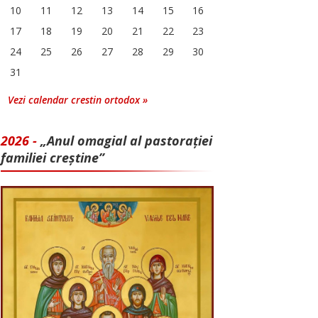
10
11
12
13
14
15
16
17
18
19
20
21
22
23
24
25
26
27
28
29
30
31
Vezi calendar crestin ortodox »
2026 -
„Anul omagial al pastorației
familiei creștine”