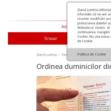
Ziarul Lumina utilizea
informăm că ne-am actu
recente modificări pr
prelucrarea datelor cu
Actualitate religioasă
T
Website-ul nostru te 
continuarea navigării 
Cookie. Nu uita totuși 
Sinaxar
Apostolul zilei
Evang
de Cookie.
Politica de Cookie
Ziarul Lumina
›
Teologie și spiritualitate
›
Liturg
Ordinea duminicilor din
st
Septembrie
Octombrie
Noiembrie
Decembrie
Ianuar