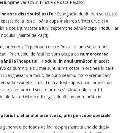
i lungime variază în funcție de data Paștilor.
lor este distribuită astfel:
Evanghelia după Ioan se citește
 citește de la Rusalii până după Înălțarea Sfintei Cruci (14
in a doua jumătate a lunii septembrie până începe Triodul, iar
iodului (înainte de Paști).
lui, precum și în perioada dintre Rusalii și luna septembrie
icații, în articolul de față ne vom ocupa de
numerotarea
până la începutul Triodului în anul următor
. În acest
servă că duminicile nu mai sunt numerotate în ordinea în care
în Evangheliar s-a făcut, de bună seamă, într-o vreme când
perioada Evanghelistului Luca a fost supusă unui proces de
eciale, care preced și care urmează sărbătorilor din 14
e alți factori istorico-liturgici, după cum vom arăta în
turistic al anului bisericesc, prin pericope speciale
) a generat o perioadă de înainte-prăznuire și una de după-