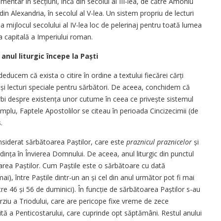
entar în secțiuni, încă din secolul al III-lea, de către Amoniu
in Alexandria, în secolul al V-lea. Un sistem propriu de lecturi
la mijlocul secolului al IV-lea loc de pelerinaj pentru toată lumea
a capitală a Imperiului roman.
 anul liturgic începe la Paști
i deducem că exista o citire în ordine a textului fiecărei cărți
 și lecturi speciale pentru sărbători. De aceea, conchidem că
vorbi despre existența unor cutume în ceea ce privește sistemul
xemplu, Faptele Apostolilor se citeau în perioada Cincizecimii (de
.
onsiderat sărbătoarea Paștilor, care este
praznicul praznicelor
și
ința în Învierea Domnului. De aceea, anul liturgic din punctul
toarea Paștilor. Cum Paștile este o sărbătoare cu dată
ai), între Paștile dintr-un an și cel din anul următor pot fi mai
re 46 și 56 de duminici). În funcție de sărbătoarea Paștilor s-au
rziu a Triodului, care are pericope fixe vreme de zece
tă a Penticostarului, care cuprinde opt săptămâni. Restul anului