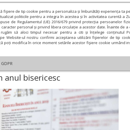
ză fişiere de tip cookie pentru a personaliza și îmbunătăți experiența ta p
alizat politicile pentru a integra în acestea și în activitatea curentă a Z
opuse de Regulamentul (UE) 2016/679 privind protecția persoanelor fizi
 caracter personal și privind libera circulație a acestor date. Înainte de 
eologie și spiritualitate
Educaţie și Cultură
Societate
rugăm să aloci timpul necesar pentru a citi și înțelege conținutul Pol
pe Website-ul nostru confirmi acceptarea utilizării fişierelor de tip cook
că poți modifica în orice moment setările acestor fişiere cookie urmând ins
helia zilei
Evanghelia de Duminică
Theologica
L
GDPR
ica
›
Ordinea duminicilor din anul bisericesc
 anul bisericesc
ie
Februarie
Martie
Aprilie
Mai
Iunie