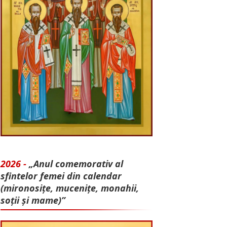
2026 -
„Anul comemorativ al
sfintelor femei din calendar
(mironosițe, mu­cenițe, monahii,
soții și mame)”