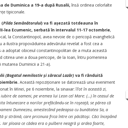
 de Duminica a 19-a după Rusalii,
însă ordinea celorlalte
țe tipiconale.
 (
Pilda Semănătorului
) va fi așezată totdeauna în
 VII-lea Ecumenic, serbată în intervalul 11-17 octombrie
,
ocal, la Constantinopol, avea nevoie de o pericopă evanghelică
ru a ilustra propovăduirea adevărului revelat a fost cea a
-a adoptat obiceiul constantinopolitan de a muta această
nd citirea unei a doua pericope, de la Ioan, întru pomenirea
 mutarea Duminicii a 21-a).
lii
(Bogatul nemilostiv și săracul Lazăr)
va fi rânduită
oiembrie.
Această repoziționare se datorează unui eveniment
ionat în
Minei
, pe 6 noiembrie, la sinaxar: î
Tot în această zi,
iubire de oameni, pe vremea lui Leon cel Mare: (…) în ceasul de
uita întunecare a norilor prefăcându-se în roşeaţă, se părea că
de oameni Dumnezeu, amestecând pedeapsa cu bunătatea Sa, a
ă şi străină, care pricinuia frica între cei păcătoşi. Căci începând
i. Iar ploaia ce cădea era o pulbere neagră şi ardea foarte,