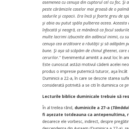
asemenea cu cenuşa din cuptorul cel cu foc. Şi a
peste cărămizile caselor mai groasă de o palmă b
sadurile şi copacii. Era încă şi foarte greu de s
şi abia au putut spăla pulberea aceea. Aceasta a 
înfocată şi neagră, ce mănâncă ca focul saduril
multe lacrimi izbucnite din adâncul inimii, cu s
cenuşa cea arzătoare a răutăţii şi să adăpăm pă
bune. Şi aşa să scăpăm de chinul gheenei, care 
cerurilor.
“ Evenimentul amintit a avut loc în an
Este cunoscut astăzi motivul căderii acelei neo
produs o impresie puternică tuturor, aşa încât s
Duminicii a 22-a, în care se descrie starea sufl
considerată potrivită a se citi în duminica ce
Lecturile biblice duminicale trebuie să re
În al treilea rând,
duminicile a 27-a (
Tămădui
fi așezate totdeauna ca antepenultima, 
deoarece ele vorbesc, indirect, despre pregătir
descendența din Avraam (Duminica a 27-a), resp