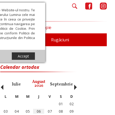
e Website-ul nostru. Te
iarului Lumina cele mai
ce în ceea ce privește
a continua navigarea pe
Opinii
Filantropie
iticii de Cookie. Prin
ie conform Politicii de
trucțiunile din Politica
iturgica
Patristica
Rugăciuni
Accept
Calendar ortodox
‹
›
August
Iulie
Septembrie
Octombrie
Noiembri
2026
L
M
M
J
V
S
D
01
02
03
04
05
06
07
08
09