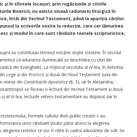
și în sfintele locașuri, prin rugăciunile și citirile
turile Bisericii, nu exista sinaxă (adunare) liturgică în
ce, întâi din Vechiul Testament, până la apariția cărților
unsul la scrisorile sosite la redacție, care cer lămurirea
icesc și modul în care sunt rânduite textele scripturistice,
pra lui constituiau temeiul oricărei slujbe creștine. În secolul
 amintea că adunarea duminicală se deschidea cu citiri din
(adică din Evanghelii). La mijlocul secolului al IV-lea, în Antiohia
din Lege și din Proroci) și două din Noul Testament (una din
m reiese din
Constituțiile Apostolice
(8, 5), iar în Alexandria,
nstantinopol se făceau o lectură din Vechiul Testament și două
şi al IX-lea, lecturile vetero-testamentare au dispărut (iar în
creștinismului, formele cultului divin public creștin s-au
uniformizarea unor rânduieli lăsate până atunci la alegerea
alegerea textelor ce vor fi citite în cadrul adunărilor de cult. Se