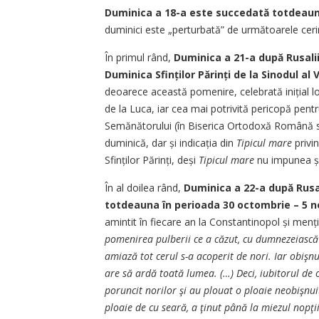
Duminica a 18-a este succedată totdeauna
duminici este „perturbată” de următoarele cerin
În primul rând,
Duminica a 21-a după Rusalii
Duminica Sfinților Părinți de la Sinodul al
deoarece această pomenire, celebrată inițial l
de la Luca, iar cea mai potrivită pericopă pent
Semănătorului (în Biserica Ortodoxă Română s
duminică, dar și indicația din
Tipicul mare
privi
Sfinților Părinți, deși
Tipicul mare
nu impunea și
În al doilea rând,
Duminica a 22-a după Rusa
totdeauna în perioada 30 octombrie – 5 n
amintit în fiecare an la Constantinopol și menț
pomenirea pulberii ce a căzut, cu dumnezeiască 
amiază tot cerul s-a acoperit de nori. Iar obişn
are să ardă toată lumea. (…) Deci, iubitorul 
poruncit norilor şi au plouat o ploaie neobişnuit
ploaie de cu seară, a ţinut până la miezul nopţi