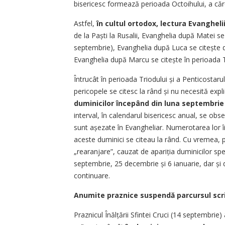
bisericesc formează perioada Octoihului, a căre
Astfel,
în cultul ortodox, lectura Evanghelii
de la Paști la Rusalii, Evanghelia după Matei se
septembrie), Evanghelia după Luca se citește d
Evanghelia după Marcu se citește în perioada Tr
Întrucât în perioada Triodului și a Penticostaru
pericopele se citesc la rând și nu necesită expl
duminicilor începând din luna septembrie 
interval, în calendarul bisericesc anual, se ob
sunt așezate în Evangheliar. Numerotarea lor 
aceste duminici se citeau la rând. Cu vremea, 
„rearanjare”, cauzat de apariția duminicilor sp
septembrie, 25 decembrie și 6 ianuarie, dar și d
continuare.
Anumite praznice suspendă parcursul scrip
Praznicul Înălțării Sfintei Cruci (14 septembrie