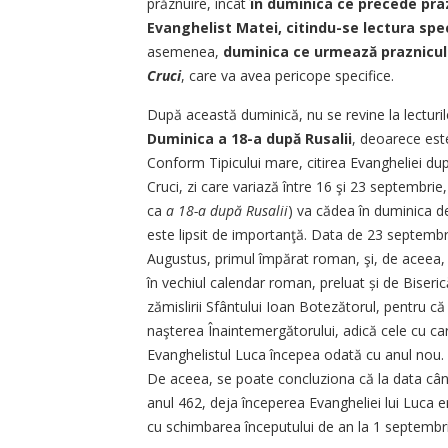
prăznuire, încât
în duminica ce precede praz
Evanghelist Matei, citindu-se lectura spe
asemenea,
duminica ce urmează prazniculu
Cruci
, care va avea pericope specifice.
După această duminică, nu se revine la lecturil
Duminica a 18-a după Rusalii
, deoarece este
Conform Tipicului mare, citirea Evangheliei du
Cruci, zi care variază între 16 şi 23 septembri
ca
a 18-a după Rusalii
) va cădea în duminica d
este lipsit de importanţă. Data de 23 septembr
Augustus, primul împărat roman, şi, de aceea, î
în vechiul calendar roman, preluat și de Biseric
zămislirii Sfântului Ioan Botezătorul, pentru c
naşterea Înaintemergătorului, adică cele cu car
Evanghelistul Luca începea odată cu anul nou.
De aceea, se poate concluziona că la data când
anul 462, deja începerea Evangheliei lui Luca 
cu schimbarea începutului de an la 1 septembri