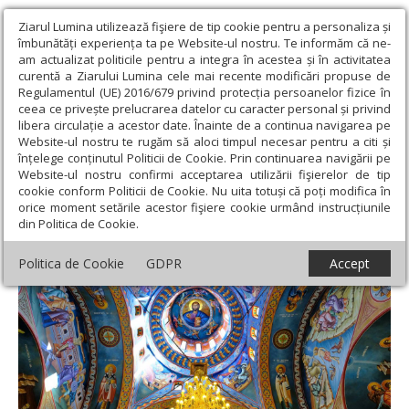
Ziarul Lumina utilizează fişiere de tip cookie pentru a personaliza și
îmbunătăți experiența ta pe Website-ul nostru. Te informăm că ne-
am actualizat politicile pentru a integra în acestea și în activitatea
curentă a Ziarului Lumina cele mai recente modificări propuse de
Regulamentul (UE) 2016/679 privind protecția persoanelor fizice în
ceea ce privește prelucrarea datelor cu caracter personal și privind
libera circulație a acestor date. Înainte de a continua navigarea pe
Website-ul nostru te rugăm să aloci timpul necesar pentru a citi și
Ziarul Lumina
›
Teologie și spiritualitate
›
Patristica
›
Atunci
înțelege conținutul Politicii de Cookie. Prin continuarea navigării pe
când te luminează Dumnezeu
Website-ul nostru confirmi acceptarea utilizării fişierelor de tip
cookie conform Politicii de Cookie. Nu uita totuși că poți modifica în
Atunci când te luminează Dumnezeu
orice moment setările acestor fişiere cookie urmând instrucțiunile
din Politica de Cookie.
Politica de Cookie
GDPR
Accept