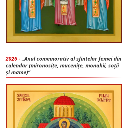
2026 -
„Anul comemorativ al sfintelor femei din
calendar (mironosițe, mu­cenițe, monahii, soții
și mame)”