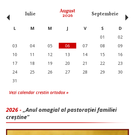
‹
›
August
Iulie
Septembrie
O
2026
L
M
M
J
V
S
D
01
02
03
04
05
06
07
08
09
10
11
12
13
14
15
16
17
18
19
20
21
22
23
24
25
26
27
28
29
30
31
Vezi calendar crestin ortodox »
2026 -
„Anul omagial al pastorației familiei
creștine”