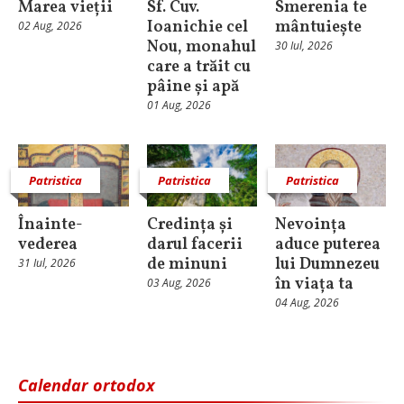
Marea vieții
Sf. Cuv.
Smerenia te
Ioanichie cel
mântuiește
02 Aug, 2026
Nou, monahul
30 Iul, 2026
care a trăit cu
pâine și apă
01 Aug, 2026
Patristica
Patristica
Patristica
Înainte-
Credința și
Nevoința
vederea
darul facerii
aduce puterea
de minuni
lui Dumnezeu
31 Iul, 2026
în viața ta
03 Aug, 2026
04 Aug, 2026
Calendar ortodox