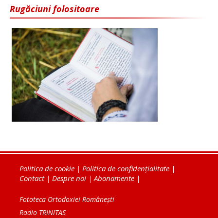
Rugăciuni folositoare
Politica de cookie
|
Politica de confidențialitate
|
Contact
|
Despre noi
|
Abonamente
|
Fototeca Ortodoxiei Românești
Radio TRINITAS