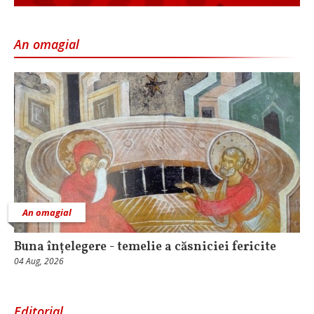
An omagial
An omagial
Buna înțelegere - temelie a căsniciei fericite
04 Aug, 2026
Editorial