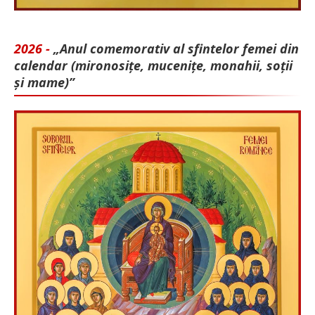
2026 -
„Anul comemorativ al sfintelor femei din
calendar (mironosițe, mu­cenițe, monahii, soții
și mame)”