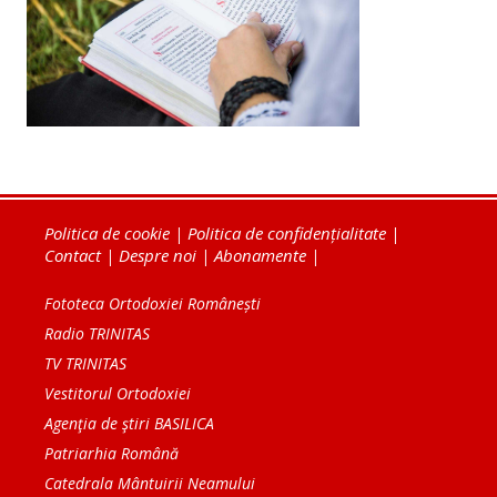
Politica de cookie
|
Politica de confidențialitate
|
Contact
|
Despre noi
|
Abonamente
|
Fototeca Ortodoxiei Românești
Radio TRINITAS
TV TRINITAS
Vestitorul Ortodoxiei
Agenţia de ştiri BASILICA
Patriarhia Română
Catedrala Mântuirii Neamului