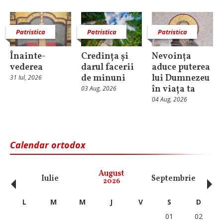
Patristica
Patristica
Patristica
Înainte-
Credința și
Nevoința
vederea
darul facerii
aduce puterea
de minuni
lui Dumnezeu
31 Iul, 2026
în viața ta
03 Aug, 2026
04 Aug, 2026
Calendar ortodox
‹
›
August
Iulie
Septembrie
O
2026
L
M
M
J
V
S
D
01
02