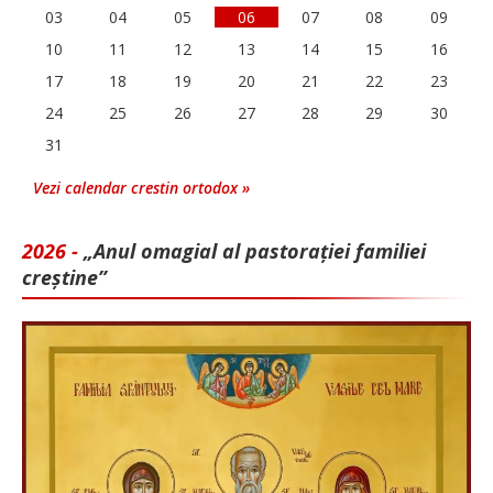
03
04
05
06
07
08
09
10
11
12
13
14
15
16
17
18
19
20
21
22
23
24
25
26
27
28
29
30
31
Vezi calendar crestin ortodox »
2026 -
„Anul omagial al pastorației familiei
creștine”