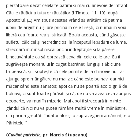
pierzătoare decât celelalte patimi și mai cu anevoie de înfrânt.
Căci e rădăcina tuturor răutăților (I Timotei 11, 10), după
Apostolul. (...) Am spus acestea vrând să arătăm că patima
iubirii de argint nu-și are pricina în cele firești, ci numai în voia
liberă cea foarte rea și stricată. Boala aceasta, când găsește
sufletul căldicel și necredincios, la începutul lepădării de lume,
strecoară într-însul niscai pricini îndreptățite și la părere
binecuvântate ca să oprească ceva din cele ce le are. Ea îi
zugrăvește monahului în cuget bătrâneți lungi și slăbiciune
trupească, și-i șop­tește că cele primite de la chinovie nu i-ar
ajunge spre mângâiere nu mai zic când este bolnav, dar nici
măcar când este sănătos; apoi că nu se poartă acolo grijă de
bolnavi, ci sunt foarte părăsiți și că, de nu va avea ceva aur pus
deoparte, va muri în mizerie. Mai apoi îi strecoară în minte
gândul că nici nu va putea rămâne multă vreme în mănăstire,
din pricina greutății îndatoririlor și a supravegherii amănunțite a
Părintelui.”
(
Cuvânt patristic
, pr. Narcis Stupcanu)