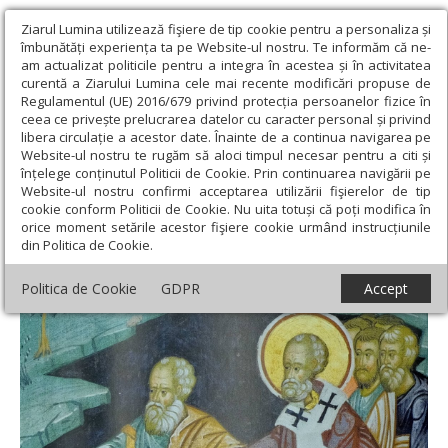
Ziarul Lumina utilizează fişiere de tip cookie pentru a personaliza și
îmbunătăți experiența ta pe Website-ul nostru. Te informăm că ne-
am actualizat politicile pentru a integra în acestea și în activitatea
curentă a Ziarului Lumina cele mai recente modificări propuse de
Regulamentul (UE) 2016/679 privind protecția persoanelor fizice în
ceea ce privește prelucrarea datelor cu caracter personal și privind
libera circulație a acestor date. Înainte de a continua navigarea pe
Website-ul nostru te rugăm să aloci timpul necesar pentru a citi și
Ziarul Lumina
›
Teologie și spiritualitate
›
Sinaxar
›
Aducerea
înțelege conținutul Politicii de Cookie. Prin continuarea navigării pe
moaştelor Sf. Mc. doctori fără de arginţi Chir şi Ioan (Dezlegare la
Website-ul nostru confirmi acceptarea utilizării fişierelor de tip
peşte)
cookie conform Politicii de Cookie. Nu uita totuși că poți modifica în
orice moment setările acestor fişiere cookie urmând instrucțiunile
Aducerea moaştelor Sf. Mc. doctori fără de
din Politica de Cookie.
arginţi Chir şi Ioan (Dezlegare la peşte)
Politica de Cookie
GDPR
Accept