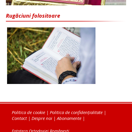
Rugăciuni folositoare
Politica de cookie
|
Politica de confidențialitate
|
Contact
|
Despre noi
|
Abonamente
|
Fototeca Ortodoxiei Românești