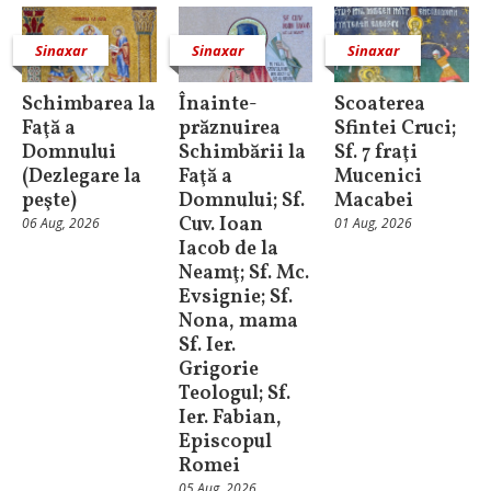
Sinaxar
Sinaxar
Sinaxar
Schimbarea la
Înainte-
Scoaterea
Faţă a
prăznuirea
Sfintei Cruci;
Domnului
Schimbării la
Sf. 7 fraţi
(Dezlegare la
Faţă a
Mucenici
peşte)
Domnului; Sf.
Macabei
Cuv. Ioan
06 Aug, 2026
01 Aug, 2026
Iacob de la
Neamţ; Sf. Mc.
Evsignie; Sf.
Nona, mama
Sf. Ier.
Grigorie
Teologul; Sf.
Ier. Fabian,
Episcopul
Romei
05 Aug, 2026