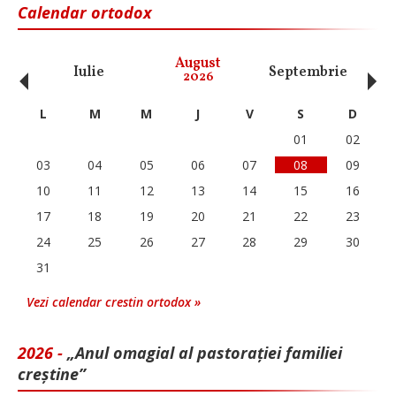
Calendar ortodox
‹
›
August
Iulie
Septembrie
O
2026
L
M
M
J
V
S
D
01
02
03
04
05
06
07
08
09
10
11
12
13
14
15
16
17
18
19
20
21
22
23
24
25
26
27
28
29
30
31
Vezi calendar crestin ortodox »
2026 -
„Anul omagial al pastorației familiei
creștine”