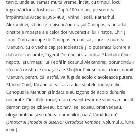
tainic, unde au rămas multă vreme, încât, cu timpul, locul
îngropării lor a fost uitat. După 100 de ani, pe vremea
împăratului Arcadie (395-408), vrând Teofil, Patriarhul
Alexandriei, să ridice o biserică în oraşul Canopus, s-au aflat
cinstitele moaşte ale celor doi Mucenici ai lui Hristos, Chir şi
Ioan. Cum aproape de Canopus era un sat, care se numea
Manutin, cu o veche capişte idolească şi o puternică lucrare a
duhurilor necurate, îngerul Domnului s-a arătat Sfântului Chiril,
nepotul şi urmaşul lui Teofil în scaunul Alexandriei, poruncindu-i
să ducă cinstitele moaşte ale Sfinţilor Chir şi Ioan la locul numit
Manutin, pentru că, astfel, va fugi de acolo diavoleasca putere.
Sfântul Chiril, făcând aceasta, a adus sfintele moaşte din
Canopus la Manutin şi îndată s-au izgonit de acolo duhurile
necurate. Cinstitele moaşte au devenit izvor de vindecare, încât
demonizaţii se izbăveau, bolnavii se lecuiau, orbii vedeau,
ologii umblau şi se dădea oamenilor toată tămăduirea”
(
Sinaxarul Sinodal al Bisericii Ortodoxe Române
, volumul X, luna
iunie).