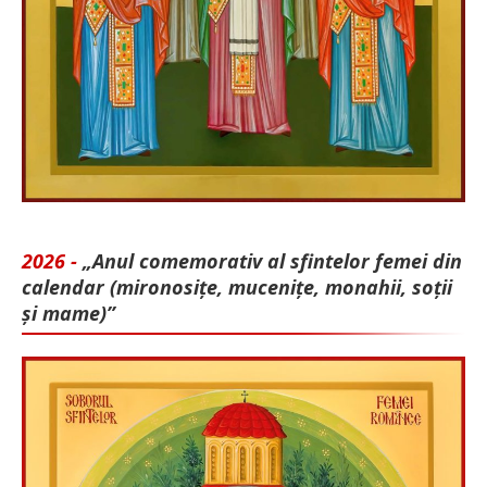
2026 -
„Anul comemorativ al sfintelor femei din
calendar (mironosițe, mu­cenițe, monahii, soții
și mame)”