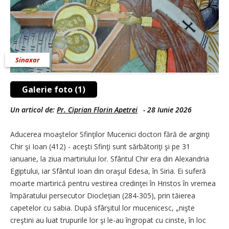
Sinaxar
Galerie foto (1)
Un articol de:
Pr. Ciprian Florin Apetrei
-
28 Iunie 2026
Aducerea moaştelor Sfinţilor Mucenici doctori fără de arginţi
Chir şi Ioan (412) - aceşti Sfinţi sunt sărbătoriţi şi pe 31
ianuarie, la ziua martiriului lor. Sfântul Chir era din Alexandria
Egiptului, iar Sfântul Ioan din oraşul Edesa, în Siria. Ei suferă
moarte martirică pentru vestirea credinţei în Hristos în vremea
împăratului persecutor Dioclețian (284-305), prin tăierea
capetelor cu sabia. După sfârşitul lor mucenicesc, „nişte
creştini au luat trupurile lor şi le-au îngropat cu cinste, în loc