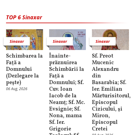
TOP 6 Sinaxar
Sinaxar
Sinaxar
Sinaxar
Schimbarea la
Înainte-
Sf. Preot
Faţă a
prăznuirea
Mucenic
Domnului
Schimbării la
Alexandru
(Dezlegare la
Faţă a
din
peşte)
Domnului; Sf.
Basarabia; Sf.
Cuv. Ioan
Ier. Emilian
06 Aug, 2026
Iacob de la
Mărturisitorul,
Neamţ; Sf. Mc.
Episcopul
Evsignie; Sf.
Cizicului, şi
Nona, mama
Miron,
Sf. Ier.
Episcopul
Grigorie
Cretei