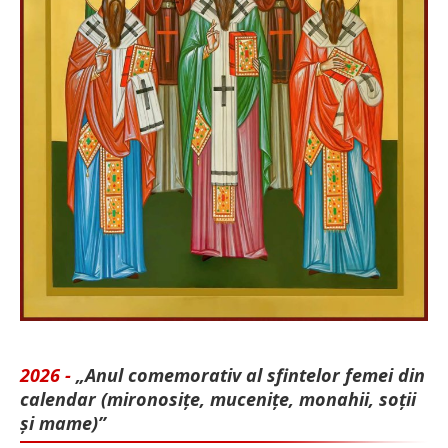
2026 -
„Anul comemorativ al sfintelor femei din
calendar (mironosițe, mu­cenițe, monahii, soții
și mame)”