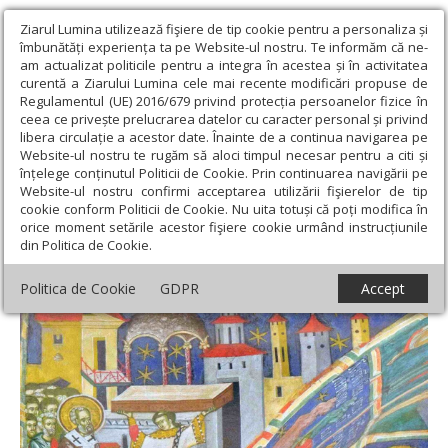
Ziarul Lumina utilizează fişiere de tip cookie pentru a personaliza și
îmbunătăți experiența ta pe Website-ul nostru. Te informăm că ne-
am actualizat politicile pentru a integra în acestea și în activitatea
curentă a Ziarului Lumina cele mai recente modificări propuse de
Regulamentul (UE) 2016/679 privind protecția persoanelor fizice în
ceea ce privește prelucrarea datelor cu caracter personal și privind
libera circulație a acestor date. Înainte de a continua navigarea pe
Website-ul nostru te rugăm să aloci timpul necesar pentru a citi și
Ziarul Lumina
›
Teologie și spiritualitate
›
Sinaxar
›
Aducerea
înțelege conținutul Politicii de Cookie. Prin continuarea navigării pe
moaştelor Sf. Sfinţit Mc. Ignatie Teoforul; Sf. Mc. Filotei
Website-ul nostru confirmi acceptarea utilizării fişierelor de tip
cookie conform Politicii de Cookie. Nu uita totuși că poți modifica în
Aducerea moaştelor Sf. Sfinţit Mc. Ignatie
orice moment setările acestor fişiere cookie urmând instrucțiunile
din Politica de Cookie.
Teoforul; Sf. Mc. Filotei
Politica de Cookie
GDPR
Accept