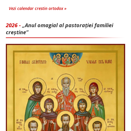
Vezi calendar crestin ortodox »
2026 -
„Anul omagial al pastorației familiei
creștine”