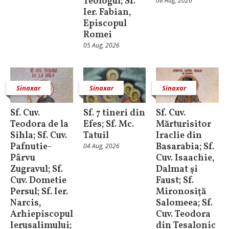
Teologul; Sf.
08 Aug, 2026
Ier. Fabian,
Episcopul
Romei
05 Aug, 2026
Sinaxar
Sinaxar
Sinaxar
Sf. Cuv.
Sf. 7 tineri din
Sf. Cuv.
Teodora de la
Efes; Sf. Mc.
Mărturisitor
Sihla; Sf. Cuv.
Tatuil
Iraclie din
Pafnutie-
Basarabia; Sf.
04 Aug, 2026
Pârvu
Cuv. Isaachie,
Zugravul; Sf.
Dalmat şi
Cuv. Dometie
Faust; Sf.
Persul; Sf. Ier.
Mironosiţă
Narcis,
Salomeea; Sf.
Arhiepiscopul
Cuv. Teodora
Ierusalimului;
din Tesalonic