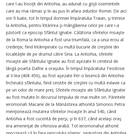
care l-au însoţit din Antiohia, au adunat cu grijă osemintele
care au mai rămas şi le-au pus în afara zidurilor Romei. De aici
vor fi luate, tot în timpul domniei împăratului Traian, şi trimise
la Antiohia, pentru întărirea şi mângâierea celor pe care i-a
păstorit ca episcop Sfântul Ignatie. Călătoria sfintelor moaşte
de la Roma la Antiohia a fost una triumfală, ca a unui erou al
credinţei, fiind întâmpinate cu multă bucurie de creştinii din
localităţile de pe drumul către Siria. La Antiohia, sfintele
moaşte ale Sfântului Ignatie au fost aşezate în cimitirul de
lângă poarta Dafne a oraşului. În timpul împăratului Teodosie
al II-lea (408-450), au fost aşezate într-o biserică din Antiohia
închinată sfântului, fiind cinstite de creştini cu multă evlavie ca
pe un odor de mare preţ. Sfintele moaşte ale Sfântului Ignatie
au fost mutate în decursul timpului de mai multe ori. Părintele
ieromonah Macarie de la Mănăstirea athonită Simonos Petra
menţionează mutarea sfintelor moaşte în anul 540, când
Antiohia a fost cucerită de perşi, şi în 637, când acelaşi oraş
era ameninţat de ofensiva arabă. Tot ieromonahul athonit
precizează că în faţa pericolului islamic, negustorii din Antiohia