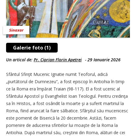
Sinaxar
Galerie foto (1)
Un articol de:
Pr. Ciprian Florin Apetrei
-
29 Ianuarie 2026
Sfântul Sfinţit Mucenic Ignatie numit Teoforul, adică
„purtătorul de Dumnezeu”, a fost episcop în Antiohia în timp
ce la Roma era împărat Traian (98-117). El a fost ucenic al
Sfântului Apostol şi Evanghelist Ioan Teologul. Pentru credinţa
sa în Hristos, a fost osândit la moarte şi a suferit martiriul la
Roma, fiind aruncat la fiare sălbatice. Sfârşitul său mucenicesc
este pomenit de Biserică la 20 decembrie. Astăzi, facem
pomenire de aducerea sfintelor lui moaşte de la Roma la
Antiohia. După martiriul său, creştinii din Roma, alături de cei