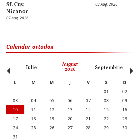
Sf. Cuv.
03 Aug, 2026
Nicanor
07 Aug, 2026
Calendar ortodox
‹
›
August
Iulie
Septembrie
O
2026
L
M
M
J
V
S
D
01
02
03
04
05
06
07
08
09
10
11
12
13
14
15
16
17
18
19
20
21
22
23
24
25
26
27
28
29
30
31