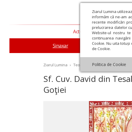
Ziarul Lumina utilizea
informăm că ne-am actu
recente modificări pr
prelucrarea datelor cu
Actualitate religioasă
T
Website-ul nostru te 
continuarea navigării 
Cookie. Nu uita totuși 
Sinaxar
Apostolul zilei
Evang
de Cookie.
Politica de Cookie
Ziarul Lumina
›
Teologie și spiritualitate
›
Sinax
Sf. Cuv. David din Tesal
Goţiei
st
Septembrie
Octombrie
Noiembrie
Decembrie
Ianuar