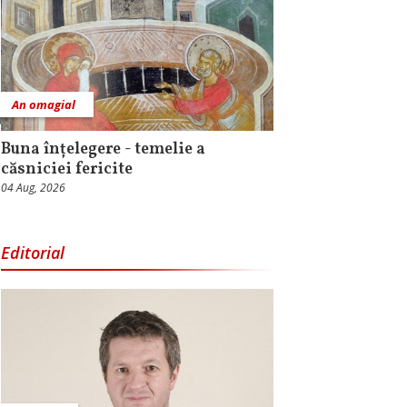
An omagial
Buna înțelegere - temelie a
căsniciei fericite
04 Aug, 2026
Editorial