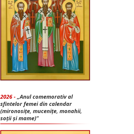
2026 -
„Anul comemorativ al
sfintelor femei din calendar
(mironosițe, mu­cenițe, monahii,
soții și mame)”