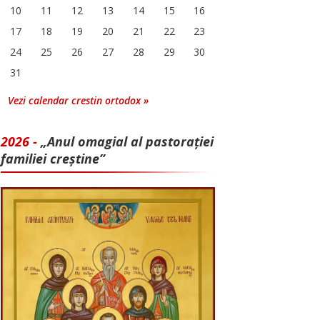
10
11
12
13
14
15
16
17
18
19
20
21
22
23
24
25
26
27
28
29
30
31
Vezi calendar crestin ortodox »
2026 -
„Anul omagial al pastorației
familiei creștine”