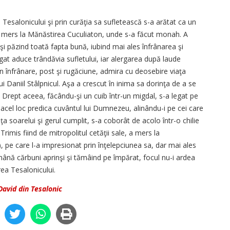
 Tesalonicului şi prin curăţia sa sufletească s-a arătat ca un
şi a mers la Mănăstirea Cuculiaton, unde s-a făcut monah. A
i păzind toată fapta bună, iubind mai ales înfrânarea şi
at aduce trândăvia sufletului, iar alergarea după laude
 în înfrânare, post şi rugăciune, admira cu deosebire viaţa
i Daniil Stâlpnicul. Aşa a crescut în inima sa dorinţa de a se
i. Drept aceea, făcându-şi un cuib într-un migdal, s-a legat pe
 acel loc predica cuvântul lui Dumnezeu, alinându-i pe cei care
iţa soarelui şi gerul cumplit, s-a coborât de acolo într-o chilie
Trimis fiind de mitropolitul cetăţii sale, a mers la
, pe care l-a impresionat prin înţelepciunea sa, dar mai ales
mână cărbuni aprinşi şi tămâind pe împărat, focul nu-i ardea
ea Tesalonicului.
David din Tesalonic