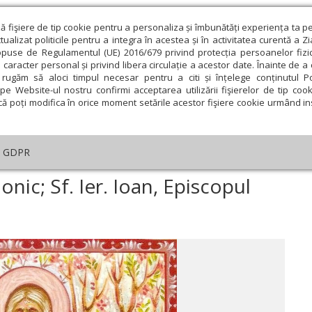
ză fişiere de tip cookie pentru a personaliza și îmbunătăți experiența ta p
alizat politicile pentru a integra în acestea și în activitatea curentă a Z
opuse de Regulamentul (UE) 2016/679 privind protecția persoanelor fizi
 caracter personal și privind libera circulație a acestor date. Înainte de 
eologie și spiritualitate
Educaţie și Cultură
Societate
rugăm să aloci timpul necesar pentru a citi și înțelege conținutul Pol
pe Website-ul nostru confirmi acceptarea utilizării fişierelor de tip cook
că poți modifica în orice moment setările acestor fişiere cookie urmând ins
helia zilei
Evanghelia de Duminică
Theologica
L
GDPR
ar
›
Sf. Cuv. David din Tesalonic; Sf. Ier. Ioan, Episcopul Goţiei
onic; Sf. Ier. Ioan, Episcopul
ie
Februarie
Martie
Aprilie
Mai
Iunie