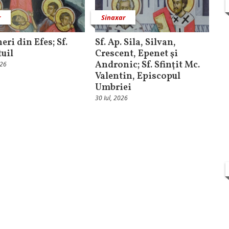
r
Sinaxar
ineri din Efes; Sf.
Sf. Ap. Sila, Silvan,
tuil
Crescent, Epenet şi
Andronic; Sf. Sfinţit Mc.
026
Valentin, Episcopul
Umbriei
30 Iul, 2026