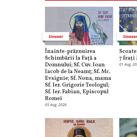
Sinaxar
Sinaxa
Înainte-prăznuirea
Scoater
Schimbării la Faţă a
7 fraţ
Domnului; Sf. Cuv. Ioan
01 Aug, 2
Iacob de la Neamţ; Sf. Mc.
Evsignie; Sf. Nona, mama
Sf. Ier. Grigorie Teologul;
Sf. Ier. Fabian, Episcopul
Romei
05 Aug, 2026