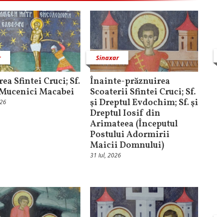
r
Sinaxar
ea Sfintei Cruci; Sf.
Înainte-prăznuirea
i Mucenici Macabei
Scoaterii Sfintei Cruci; Sf.
şi Dreptul Evdochim; Sf. şi
026
Dreptul Iosif din
Arimateea (Începutul
Postului Adormirii
Maicii Domnului)
31 Iul, 2026