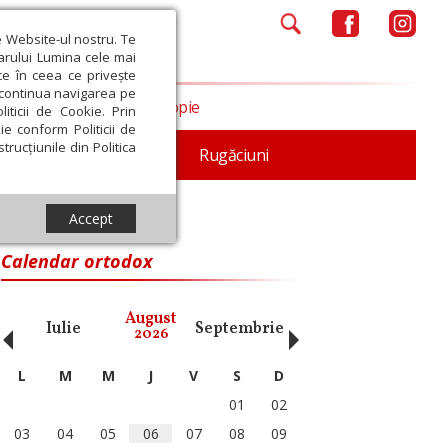
e Website-ul nostru. Te
iarului Lumina cele mai
ce în ceea ce privește
a continua navigarea pe
Opinii
Filantropie
iticii de Cookie. Prin
ie conform Politicii de
trucțiunile din Politica
iturgica
Patristica
Rugăciuni
Accept
Calendar ortodox
‹
›
August
Iulie
Septembrie
Octombrie
Noiembri
2026
L
M
M
J
V
S
D
01
02
03
04
05
06
07
08
09