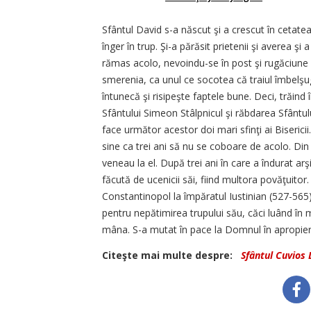
Sfântul David s-a născut şi a crescut în cetatea
înger în trup. Şi-a părăsit prietenii şi averea 
rămas acolo, nevoindu-se în post şi rugăciune ş
smerenia, ca unul ce socotea că traiul îmbelşug
întunecă şi risipeşte faptele bune. Deci, trăind
Sfântului Simeon Stâlpnicul şi răbdarea Sfântulu
face următor acestor doi mari sfinţi ai Biserici
sine ca trei ani să nu se coboare de acolo. Din
veneau la el. După trei ani în care a îndurat arş
făcută de ucenicii săi, fiind multora povăţuitor. 
Constantinopol la împăratul Iustinian (527-565)
pentru nepătimirea trupului său, căci luând în 
mâna. S-a mutat în pace la Domnul în apropier
Citeşte mai multe despre:
Sfântul Cuvios 