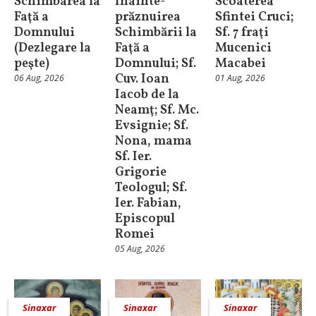
Schimbarea la
Înainte-
Scoaterea
Faţă a
prăznuirea
Sfintei Cruci;
Domnului
Schimbării la
Sf. 7 fraţi
(Dezlegare la
Faţă a
Mucenici
peşte)
Domnului; Sf.
Macabei
Cuv. Ioan
06 Aug, 2026
01 Aug, 2026
Iacob de la
Neamţ; Sf. Mc.
Evsignie; Sf.
Nona, mama
Sf. Ier.
Grigorie
Teologul; Sf.
Ier. Fabian,
Episcopul
Romei
05 Aug, 2026
Sinaxar
Sinaxar
Sinaxar