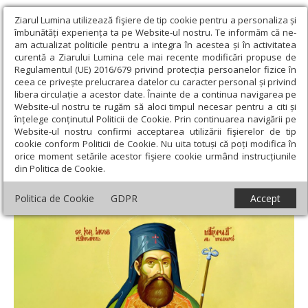
Ziarul Lumina utilizează fişiere de tip cookie pentru a personaliza și
îmbunătăți experiența ta pe Website-ul nostru. Te informăm că ne-
am actualizat politicile pentru a integra în acestea și în activitatea
curentă a Ziarului Lumina cele mai recente modificări propuse de
Regulamentul (UE) 2016/679 privind protecția persoanelor fizice în
ceea ce privește prelucrarea datelor cu caracter personal și privind
libera circulație a acestor date. Înainte de a continua navigarea pe
Website-ul nostru te rugăm să aloci timpul necesar pentru a citi și
Ziarul Lumina
›
Teologie și spiritualitate
›
Sinaxar
›
Sf. Ier. Iacob
înțelege conținutul Politicii de Cookie. Prin continuarea navigării pe
Putneanul, Mitropolitul Moldovei; Sf. Cuv. Pahomie cel Mare
Website-ul nostru confirmi acceptarea utilizării fişierelor de tip
cookie conform Politicii de Cookie. Nu uita totuși că poți modifica în
Sf. Ier. Iacob Putneanul, Mitropolitul
orice moment setările acestor fişiere cookie urmând instrucțiunile
din Politica de Cookie.
Moldovei; Sf. Cuv. Pahomie cel Mare
Politica de Cookie
GDPR
Accept