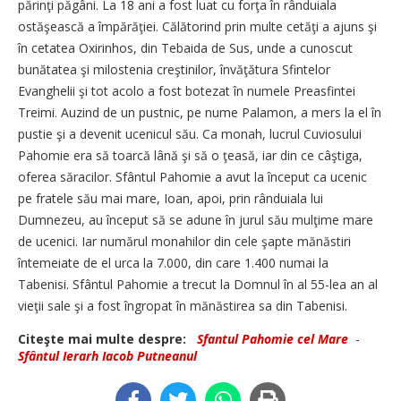
părinţi păgâni. La 18 ani a fost luat cu forţa în rânduiala
ostăşească a împărăţiei. Călătorind prin multe cetăţi a ajuns şi
în cetatea Oxirinhos, din Tebaida de Sus, unde a cunoscut
bunătatea şi milostenia creştinilor, învăţătura Sfintelor
Evanghelii şi tot acolo a fost botezat în numele Preasfintei
Treimi. Auzind de un pustnic, pe nume Palamon, a mers la el în
pustie şi a devenit ucenicul său. Ca monah, lucrul Cuviosului
Pahomie era să toarcă lână şi să o ţeasă, iar din ce câştiga,
oferea săracilor. Sfântul Pahomie a avut la început ca ucenic
pe fratele său mai mare, Ioan, apoi, prin rânduiala lui
Dumnezeu, au început să se adune în jurul său mulţime mare
de ucenici. Iar numărul monahilor din cele şapte mănăstiri
întemeiate de el urca la 7.000, din care 1.400 numai la
Tabenisi. Sfântul Pahomie a trecut la Domnul în al 55-lea an al
vieţii sale şi a fost îngropat în mănăstirea sa din Tabenisi.
Citeşte mai multe despre:
Sfantul Pahomie cel Mare
-
Sfântul Ierarh Iacob Putneanul