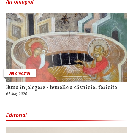
An omagial
An omagial
Buna înțelegere - temelie a căsniciei fericite
04 Aug, 2026
Editorial