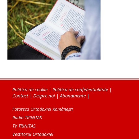
Politica de cookie
|
Politica de confidențialitate
|
Contact
|
Despre noi
|
Abonamente
|
Fototeca Ortodoxiei Românești
Radio TRINITAS
TV TRINITAS
Vestitorul Ortodoxiei