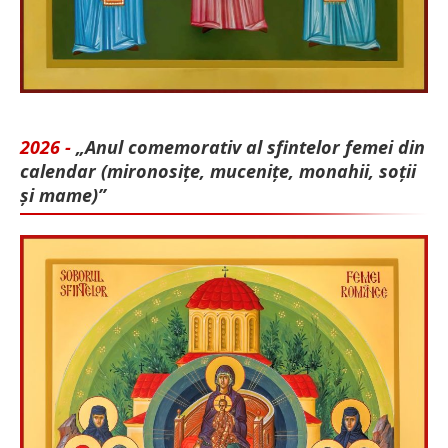
2026 -
„Anul comemorativ al sfintelor femei din
calendar (mironosițe, mu­cenițe, monahii, soții
și mame)”