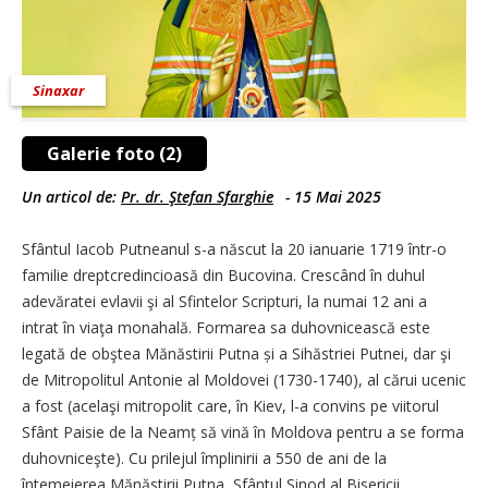
Sinaxar
Galerie foto (2)
Un articol de:
Pr. dr. Ştefan Sfarghie
-
15 Mai 2025
Sfântul Iacob Putneanul s-a născut la 20 ianuarie 1719 într-o
familie dreptcredincioasă din Bucovina. Crescând în duhul
adevăratei evla­vii şi al Sfintelor Scripturi, la numai 12 ani a
intrat în viaţa monahală. Formarea sa duhovnicească este
legată de obştea Mănăstirii Putna și a Sihăstriei Putnei, dar şi
de Mitropolitul Antonie al Moldovei (1730-1740), al cărui ucenic
a fost (acelaşi mitropolit care, în Kiev, l-a convins pe viitorul
Sfânt Paisie de la Neamț să vină în Moldova pentru a se forma
duhovniceşte). Cu prilejul împlinirii a 550 de ani de la
întemeierea Mănăstirii Putna, Sfântul Sinod al Bisericii