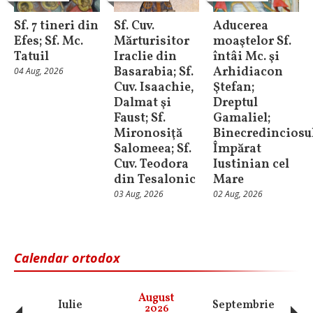
Sf. 7 tineri din
Sf. Cuv.
Aducerea
Efes; Sf. Mc.
Mărturisitor
moaştelor Sf.
Tatuil
Iraclie din
întâi Mc. şi
Basarabia; Sf.
Arhidiacon
04 Aug, 2026
Cuv. Isaachie,
Ştefan;
Dalmat şi
Dreptul
Faust; Sf.
Gamaliel;
Mironosiţă
Binecredinciosu
Salomeea; Sf.
Împărat
Cuv. Teodora
Iustinian cel
din Tesalonic
Mare
03 Aug, 2026
02 Aug, 2026
Calendar ortodox
August
Iulie
Septembrie
O
2026