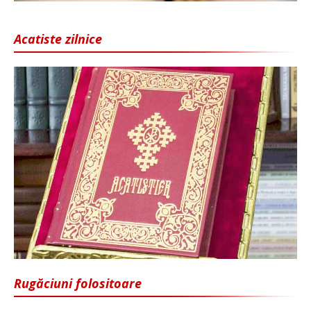
Acatiste zilnice
Rugăciuni folositoare