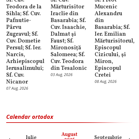
Sf. Cuv.
Sf. Cuv.
Sf. Preot
Teodora de la
Mărturisitor
Mucenic
Sihla; Sf. Cuv.
Iraclie din
Alexandru
Pafnutie-
Basarabia; Sf.
din
Pârvu
Cuv. Isaachie,
Basarabia; Sf.
Zugravul; Sf.
Dalmat şi
Ier. Emilian
Cuv. Dometie
Faust; Sf.
Mărturisitorul,
Persul; Sf. Ier.
Mironosiţă
Episcopul
Narcis,
Salomeea; Sf.
Cizicului, şi
Arhiepiscopul
Cuv. Teodora
Miron,
Ierusalimului;
din Tesalonic
Episcopul
Sf. Cuv.
Cretei
03 Aug, 2026
Nicanor
08 Aug, 2026
07 Aug, 2026
Calendar ortodox
August
Iulie
Septembrie
O