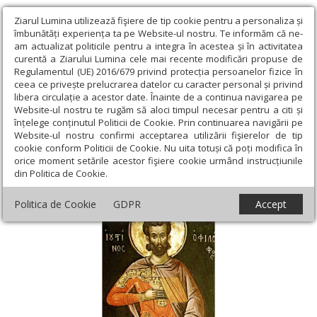
Ziarul Lumina utilizează fişiere de tip cookie pentru a personaliza și
îmbunătăți experiența ta pe Website-ul nostru. Te informăm că ne-
am actualizat politicile pentru a integra în acestea și în activitatea
curentă a Ziarului Lumina cele mai recente modificări propuse de
Regulamentul (UE) 2016/679 privind protecția persoanelor fizice în
ceea ce privește prelucrarea datelor cu caracter personal și privind
libera circulație a acestor date. Înainte de a continua navigarea pe
Website-ul nostru te rugăm să aloci timpul necesar pentru a citi și
Ziarul Lumina
›
Teologie și spiritualitate
›
Sinaxar
›
Sf. Iustin
înțelege conținutul Politicii de Cookie. Prin continuarea navigării pe
Martirul şi Filosoful şi cei împreună cu el
Website-ul nostru confirmi acceptarea utilizării fişierelor de tip
cookie conform Politicii de Cookie. Nu uita totuși că poți modifica în
Sf. Iustin Martirul şi Filosoful şi cei
orice moment setările acestor fişiere cookie urmând instrucțiunile
din Politica de Cookie.
împreună cu el
Politica de Cookie
GDPR
Accept