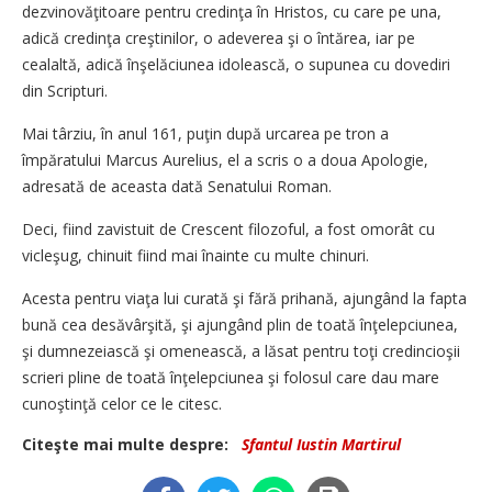
dezvinovăţitoare pentru credinţa în Hristos, cu care pe una,
adică credinţa creştinilor, o adeverea şi o întărea, iar pe
cealaltă, adică înşelăciunea idolească, o supunea cu dovediri
din Scripturi.
Mai târziu, în anul 161, puţin după urcarea pe tron a
împăratului Marcus Aurelius, el a scris o a doua Apologie,
adresată de aceasta dată Senatului Roman.
Deci, fiind zavistuit de Crescent filozoful, a fost omorât cu
vicleşug, chinuit fiind mai înainte cu multe chinuri.
Acesta pentru viaţa lui curată şi fără prihană, ajungând la fapta
bună cea desăvârşită, şi ajungând plin de toată înţelepciunea,
şi dumnezeiască şi omenească, a lăsat pentru toţi credincioşii
scrieri pline de toată înţelepciunea şi folosul care dau mare
cunoştinţă celor ce le citesc.
Citeşte mai multe despre:
Sfantul Iustin Martirul