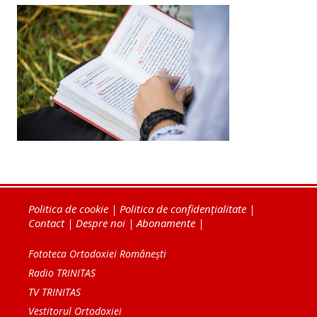
Politica de cookie
|
Politica de confidențialitate
|
Contact
|
Despre noi
|
Abonamente
|
Fototeca Ortodoxiei Românești
Radio TRINITAS
TV TRINITAS
Vestitorul Ortodoxiei