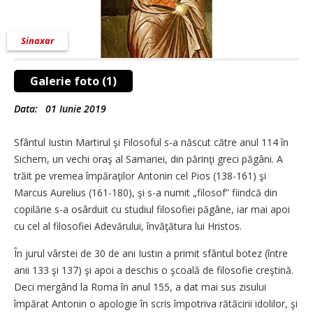
Sinaxar
Galerie foto (1)
Data:
01 Iunie 2019
Sfântul Iustin Martirul şi Filosoful s-a născut către anul 114 în
Sichem, un vechi oraş al Samariei, din părinţi greci păgâni. A
trăit pe vremea împăraţilor Antonin cel Pios (138-161) şi
Marcus Aurelius (161-180), şi s-a numit „filosof” fiindcă din
copilărie s-a osârduit cu studiul filosofiei păgâne, iar mai apoi
cu cel al filosofiei Adevărului, învăţătura lui Hristos.
În jurul vârstei de 30 de ani Iustin a primit sfântul botez (între
anii 133 şi 137) şi apoi a deschis o şcoală de filosofie creştină.
Deci mergând la Roma în anul 155, a dat mai sus zisului
împărat Antonin o apologie în scris împotriva rătăcirii idolilor, şi