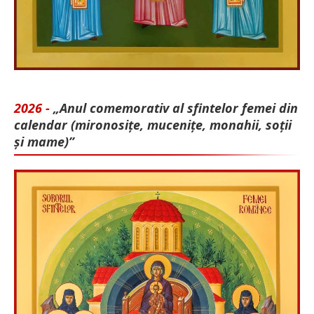
2026 -
„Anul comemorativ al sfintelor femei din
calendar (mironosițe, mu­cenițe, monahii, soții
și mame)”