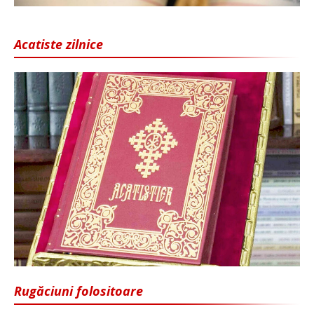
Acatiste zilnice
Rugăciuni folositoare