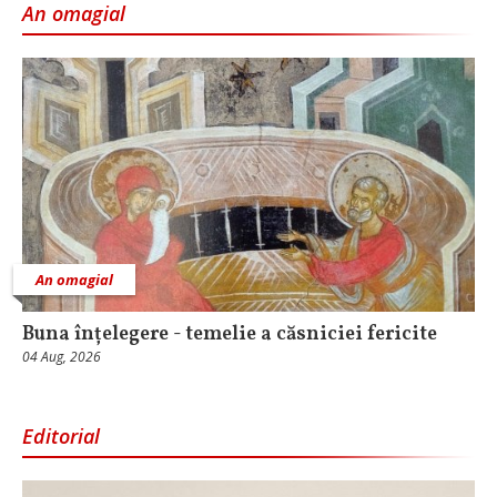
An omagial
An omagial
Buna înțelegere - temelie a căsniciei fericite
04 Aug, 2026
Editorial