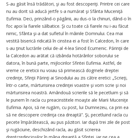
S-au găsit însă trădători, şi au fost descoperiţi. Printre cei care
nu au dorit să aducă jertfe s-a numărat şi Sfânta Muceniţă
Eufimia. Deci, prinzând-o păgânii, au dus-o la chinuri, dând-o în
foc apoi la fiarele sălbatice. Şi cu toate că fiarele nu i-au făcut
nimic, Sfânta şi-a dat sufletul în mâinile Domnului. Cea mai
vestită biserică ridicată în cinstea ei a fost în Calcedon, în care
s-au ţinut lucrările celui de-al 4-lea Sinod Ecumenic. Părinţii de
la Calcedon au arătat că izbânda hotărârilor soborului se
datora, în bună parte, mijlocirilor Sfintei Eufimia. Astfel, de
vreme ce ereticii nu voiau să primească dogmele dreptei
credinţe, Sfinţii Părinţi ai Sinodului au zis către eretici: „Scrieţi,
într-o carte, mărturisirea credinţei voastre şi vom scrie şi noi
mărturisirea noastră. Amândouă scrierile să le pecetluim şi să
le punem în racla cu preacinstitele moaşte ale Marii Muceniţe
Eufimia. Apoi, să ne rugăm, cu post, lui Dumnezeu, ca prin ea
să ne descopere credinţa cea dreaptă”. Şi, pecetluind racla cu
pecete împărătească, au pus păzitori. Iar după trei zile de post
şi rugăciune, deschizând racla, au găsit scrierea
dreptcredincioşilor în mâna dreaptă a Sfintei, iar pe cea a