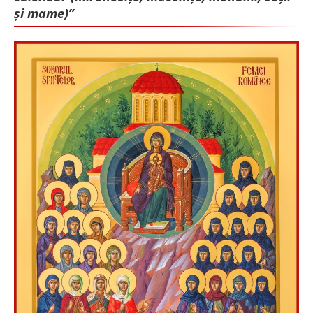
și mame)”