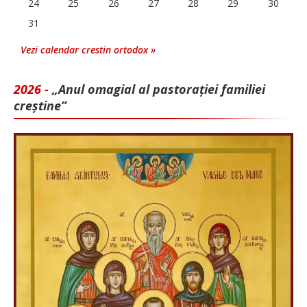
24
25
26
27
28
29
30
31
Vezi calendar crestin ortodox »
2026 -
„Anul omagial al pastorației familiei
creștine”