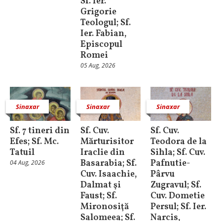
Sf. Ier.
Grigorie
Teologul; Sf.
Ier. Fabian,
Episcopul
Romei
05 Aug, 2026
Sinaxar
Sinaxar
Sinaxar
Sf. 7 tineri din
Sf. Cuv.
Sf. Cuv.
Efes; Sf. Mc.
Mărturisitor
Teodora de la
Tatuil
Iraclie din
Sihla; Sf. Cuv.
Basarabia; Sf.
Pafnutie-
04 Aug, 2026
Cuv. Isaachie,
Pârvu
Dalmat şi
Zugravul; Sf.
Faust; Sf.
Cuv. Dometie
Mironosiţă
Persul; Sf. Ier.
Salomeea; Sf.
Narcis,