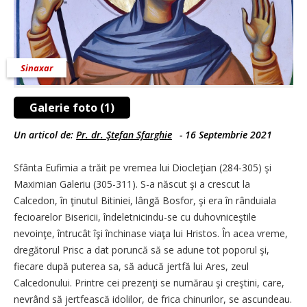
Sinaxar
Galerie foto (1)
Un articol de:
Pr. dr. Ştefan Sfarghie
-
16 Septembrie 2021
Sfânta Eufimia a trăit pe vremea lui Diocleţian (284-305) şi
Maximian Galeriu (305-311). S-a născut şi a crescut la
Calcedon, în ţinutul Bitiniei, lângă Bosfor, şi era în rânduiala
fecioarelor Bisericii, îndeletnicindu-se cu duhovniceştile
nevoinţe, întrucât îşi închinase viaţa lui Hristos. În acea vreme,
dregătorul Prisc a dat poruncă să se adune tot poporul şi,
fiecare după puterea sa, să aducă jertfă lui Ares, zeul
Calcedonului. Printre cei prezenţi se numărau şi creştini, care,
nevrând să jertfească idolilor, de frica chinurilor, se ascundeau.