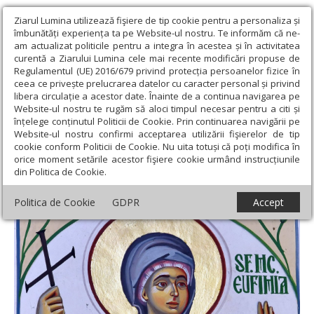
Ziarul Lumina utilizează fişiere de tip cookie pentru a personaliza și
îmbunătăți experiența ta pe Website-ul nostru. Te informăm că ne-
am actualizat politicile pentru a integra în acestea și în activitatea
curentă a Ziarului Lumina cele mai recente modificări propuse de
Regulamentul (UE) 2016/679 privind protecția persoanelor fizice în
ceea ce privește prelucrarea datelor cu caracter personal și privind
libera circulație a acestor date. Înainte de a continua navigarea pe
Website-ul nostru te rugăm să aloci timpul necesar pentru a citi și
Ziarul Lumina
›
Teologie și spiritualitate
›
Sinaxar
›
Sf. Mare Mc.
înțelege conținutul Politicii de Cookie. Prin continuarea navigării pe
Eufimia; Sf. Mc. Meletina şi Ludmila
Website-ul nostru confirmi acceptarea utilizării fişierelor de tip
cookie conform Politicii de Cookie. Nu uita totuși că poți modifica în
Sf. Mare Mc. Eufimia; Sf. Mc. Meletina şi
orice moment setările acestor fişiere cookie urmând instrucțiunile
din Politica de Cookie.
Ludmila
Politica de Cookie
GDPR
Accept