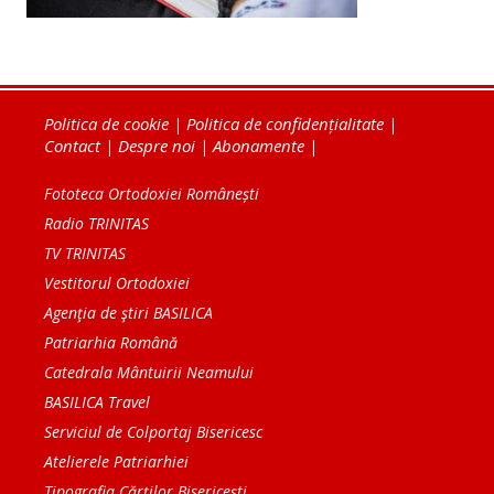
Politica de cookie
|
Politica de confidențialitate
|
Contact
|
Despre noi
|
Abonamente
|
Fototeca Ortodoxiei Românești
Radio TRINITAS
TV TRINITAS
Vestitorul Ortodoxiei
Agenţia de ştiri BASILICA
Patriarhia Română
Catedrala Mântuirii Neamului
BASILICA Travel
Serviciul de Colportaj Bisericesc
Atelierele Patriarhiei
Tipografia Cărţilor Bisericeşti