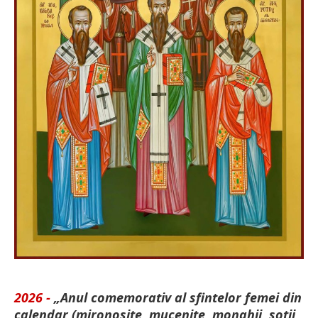
2026 -
„Anul comemorativ al sfintelor femei din
calendar (mironosițe, mu­cenițe, monahii, soții