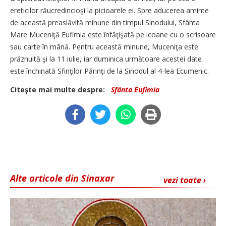
ereticilor răucredincioşi la picioarele ei. Spre aducerea aminte
de această preaslăvită minune din timpul Sinodului, Sfânta
Mare Muceniţă Eufimia este înfăţişată pe icoane cu o scrisoare
sau carte în mână. Pentru această minune, Muceniţa este
prăznuită şi la 11 iulie, iar duminica următoare acestei date
este închinată Sfinţilor Părinţi de la Sinodul al 4-lea Ecumenic.
Citeşte mai multe despre:
Sfânta Eufimia
Alte articole din Sinaxar
vezi toate ›