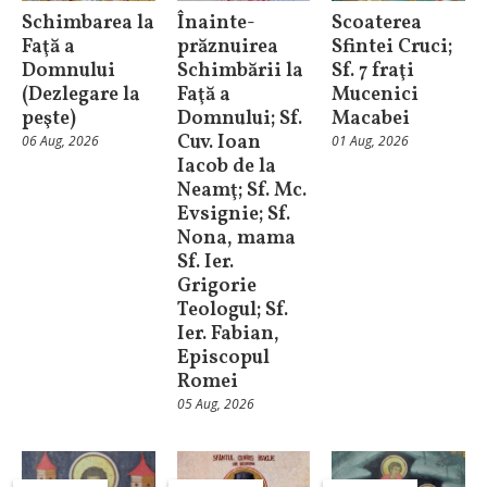
Schimbarea la
Înainte-
Scoaterea
Faţă a
prăznuirea
Sfintei Cruci;
Domnului
Schimbării la
Sf. 7 fraţi
(Dezlegare la
Faţă a
Mucenici
peşte)
Domnului; Sf.
Macabei
Cuv. Ioan
06 Aug, 2026
01 Aug, 2026
Iacob de la
Neamţ; Sf. Mc.
Evsignie; Sf.
Nona, mama
Sf. Ier.
Grigorie
Teologul; Sf.
Ier. Fabian,
Episcopul
Romei
05 Aug, 2026