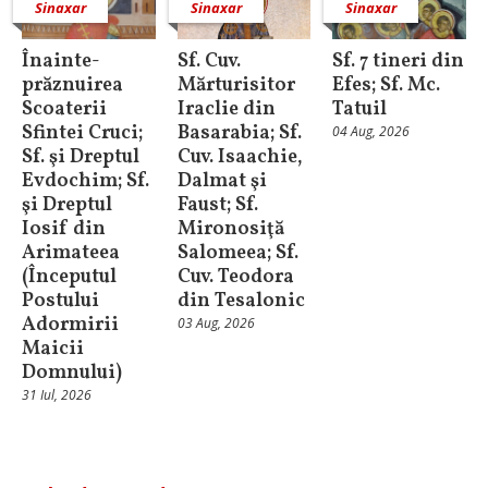
Sinaxar
Sinaxar
Sinaxar
Înainte-
Sf. Cuv.
Sf. 7 tineri din
prăznuirea
Mărturisitor
Efes; Sf. Mc.
Scoaterii
Iraclie din
Tatuil
Sfintei Cruci;
Basarabia; Sf.
04 Aug, 2026
Sf. şi Dreptul
Cuv. Isaachie,
Evdochim; Sf.
Dalmat şi
şi Dreptul
Faust; Sf.
Iosif din
Mironosiţă
Arimateea
Salomeea; Sf.
(Începutul
Cuv. Teodora
Postului
din Tesalonic
Adormirii
03 Aug, 2026
Maicii
Domnului)
31 Iul, 2026