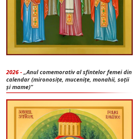
2026 -
„Anul comemorativ al sfintelor femei din
calendar (mironosițe, mu­cenițe, monahii, soții
și mame)”