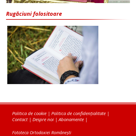
Rugăciuni folositoare
Politica de cookie
|
Politica de confidențialitate
|
Contact
|
Despre noi
|
Abonamente
|
Fototeca Ortodoxiei Românești