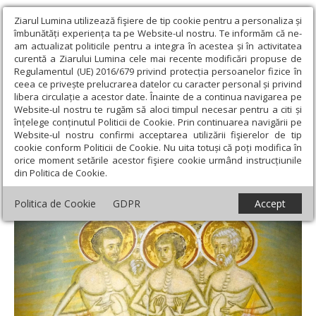
Ziarul Lumina utilizează fişiere de tip cookie pentru a personaliza și
îmbunătăți experiența ta pe Website-ul nostru. Te informăm că ne-
am actualizat politicile pentru a integra în acestea și în activitatea
curentă a Ziarului Lumina cele mai recente modificări propuse de
Regulamentul (UE) 2016/679 privind protecția persoanelor fizice în
ceea ce privește prelucrarea datelor cu caracter personal și privind
libera circulație a acestor date. Înainte de a continua navigarea pe
Website-ul nostru te rugăm să aloci timpul necesar pentru a citi și
Ziarul Lumina
›
Teologie și spiritualitate
›
Sinaxar
›
Sf. Mc.
înțelege conținutul Politicii de Cookie. Prin continuarea navigării pe
Achindin, Pigasie, Aftonie, Elpidifor şi Anempodist
Website-ul nostru confirmi acceptarea utilizării fişierelor de tip
cookie conform Politicii de Cookie. Nu uita totuși că poți modifica în
Sf. Mc. Achindin, Pigasie, Aftonie, Elpidifor
orice moment setările acestor fişiere cookie urmând instrucțiunile
din Politica de Cookie.
şi Anempodist
Politica de Cookie
GDPR
Accept