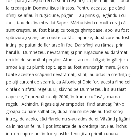
fost pârâţi aceştia trei că sunt creştini şi că pe mulţi alţii îi aduc
la credinţa în Domnul Iisus Hristos. Pentru aceasta, pe când
sfinţii se aflau în rugăciune, păgânii i-au prins şi, legându-i cu
funii, i-au dus îna­intea lui Sapor. Mărturisind cu mult curaj că
sunt creştini, au fost bătuţi cu toiege ghimpoase, apoi au fost
spânzuraţi şi arşi pe coaste cu făclii aprinse, după care au fost
întinşi pe paturi de fier arse în foc. Dar sfinţii au rămas, prin
harul lui Dumnezeu, nevătămaţi şi prin rugăciune au dărâmat
un idol de seamă al perşilor. Atunci, au fost băgaţi în găleţi cu
smoală şi cu plumb topit, apoi au fost aruncaţi în mare. Şi din
toate acestea scăpând nevătămaţi, sfinţii au adus la credinţă şi
pe alţi curteni de seamă, ca Aftonie şi Elpidifor, acesta fiind cel
dintâi din sfatul regelui. Ei, slăvind pe Dumnezeu, li s-au tăiat
capetele, împreună cu alţi 7000, în frunte cu însăşi mama
regelui. Achindin, Pigasie şi Anempodist, fiind aruncaţi într-o
groapă cu fiare sălbatice, după mai multe zile au fost scoşi
întregi de acolo, căci fiarele nu s-au atins de ei. Văzând păgânii
că în nici un fel nu îi pot întoarce de la credinţa lor, i-au închis
într-un cuptor ars în foc şi astfel fericiţii au primit cununa