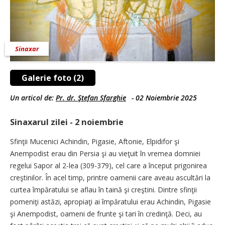
Sinaxar
Galerie foto (2)
Un articol de:
Pr. dr. Ştefan Sfarghie
-
02 Noiembrie 2025
Sinaxarul zilei - 2 noiembrie
Sfinţii Mucenici Achindin, Pigasie, Aftonie, Elpidifor şi
Anempodist erau din Persia şi au vieţuit în vremea domniei
regelui Sapor al 2-lea (309-379), cel care a început prigonirea
creştinilor. În acel timp, printre oamenii care aveau ascultări la
curtea împăratului se aflau în taină şi creştini. Dintre sfinţii
pomeniţi astăzi, apropiaţi ai împăratului erau Achindin, Pigasie
şi Anempodist, oameni de frunte şi tari în credinţă. Deci, au