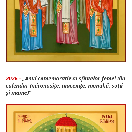
2026 -
„Anul comemorativ al sfintelor femei din
calendar (mironosițe, mu­cenițe, monahii, soții
și mame)”