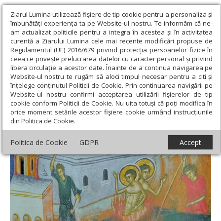
Ziarul Lumina utilizează fişiere de tip cookie pentru a personaliza și
îmbunătăți experiența ta pe Website-ul nostru. Te informăm că ne-
am actualizat politicile pentru a integra în acestea și în activitatea
curentă a Ziarului Lumina cele mai recente modificări propuse de
Regulamentul (UE) 2016/679 privind protecția persoanelor fizice în
ceea ce privește prelucrarea datelor cu caracter personal și privind
libera circulație a acestor date. Înainte de a continua navigarea pe
Website-ul nostru te rugăm să aloci timpul necesar pentru a citi și
Ziarul Lumina
›
Teologie și spiritualitate
›
Sinaxar
›
Sf. Mc.
înțelege conținutul Politicii de Cookie. Prin continuarea navigării pe
Alexandru şi Antonina; Sf. Sfinţit Mc. Timotei, episcopul Prusei
Website-ul nostru confirmi acceptarea utilizării fişierelor de tip
cookie conform Politicii de Cookie. Nu uita totuși că poți modifica în
Sf. Mc. Alexandru şi Antonina; Sf. Sfinţit Mc.
orice moment setările acestor fişiere cookie urmând instrucțiunile
din Politica de Cookie.
Timotei, episcopul Prusei
Politica de Cookie
GDPR
Accept