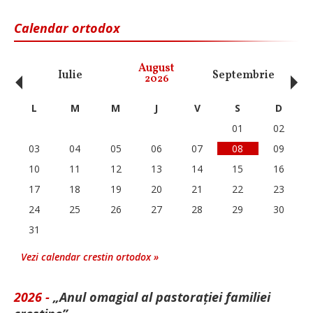
Calendar ortodox
‹
›
August
Iulie
Septembrie
O
2026
L
M
M
J
V
S
D
01
02
03
04
05
06
07
08
09
10
11
12
13
14
15
16
17
18
19
20
21
22
23
24
25
26
27
28
29
30
31
Vezi calendar crestin ortodox »
2026 -
„Anul omagial al pastorației familiei