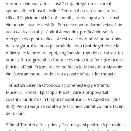
moment minunat a fost dusă în faţa dregătorului care îi
spunea să jertfească idolilor. Pentru că nu s-a supus, a fost
călcată în picioare şi bătută cumplit, iar mai apoi a fost dusă
din nou în casa de desfrâu. Prin descoperire dumnezeiască, în
acea casă a intrat şi tânărul Alexandru, prefăcându-se că
merge acolo pentru păcat. Acesta a scos-o afară pe ­Antonina,
dar dregătorul i-a prins pe amândoi, le-a tăiat degetele de la
mâini şi de la picioare, apoi, ungându-le trupurile cu catran, i-a
aruncat într-o groapă cu foc şi acolo şi-au luat fericiţii mucenici
fericitul sfârşit. Prăznuirea lor se făcea la Mănăstirea Maximin
din Constantinopol, unde erau aşezate sfintele lor moaşte.
Tot astăzi Biserica Ortodoxă îl pomeneşte şi pe Sfântul
Mucenic Timotei, Episcopul Prusei, care a propovăduit
cuvântul lui Hristos în timpul împăratului Iulian Apostatul (361-
363). Pentru viaţa sa curată a fost binecuvântat cu darul ­facerii
de minuni.
Sfântul Timotei a fost prins şi întemniţat şi pentru că pe mulţi i-