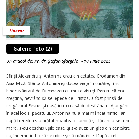
Sinaxar
Galerie foto (2)
Un articol de:
Pr. dr. Ştefan Sfarghie
-
10 Iunie 2025
Sfinţii Alexandru şi Antonina erau din cetatea Crodamon din
Asia Mică. Sfânta Antonina îşi ducea viaţa în curăţie, fiind
binecuvântată de Dumnezeu cu multe virtuţi. Pentru că era
creştină, nevrând să se lepede de Hristos, a fost prinsă de
dregătorul Festus şi dusă într-o casă de desfrânare. Ajungând
în acel loc al păcatului, Antonina nu a mai mâncat nimic, iar
după trei zile i s-a arătat noaptea o lumină şi, făcându-se tunet
mare, s-au deschis uşile casei şi s-a auzit un glas din cer către
ea, îndemnând-o să se ridice şi să mănânce. După acel