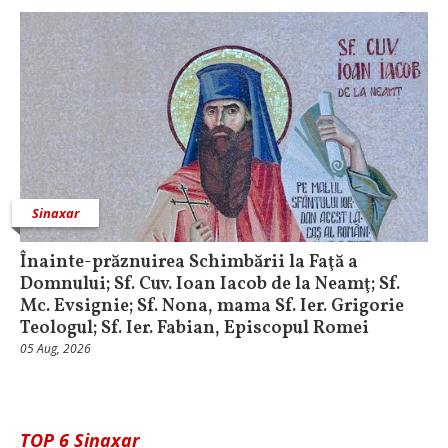
Sinaxar
Înainte-prăznuirea Schimbării la Faţă a
Domnului; Sf. Cuv. Ioan Iacob de la Neamţ; Sf.
Mc. Evsignie; Sf. Nona, mama Sf. Ier. Grigorie
Teologul; Sf. Ier. Fabian, Episcopul Romei
05 Aug, 2026
TOP 6 Sinaxar