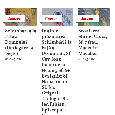
Sinaxar
Sinaxar
Sinaxar
Schimbarea la
Înainte-
Scoaterea
Faţă a
prăznuirea
Sfintei Cruci;
Domnului
Schimbării la
Sf. 7 fraţi
(Dezlegare la
Faţă a
Mucenici
peşte)
Domnului; Sf.
Macabei
Cuv. Ioan
06 Aug, 2026
01 Aug, 2026
Iacob de la
Neamţ; Sf. Mc.
Evsignie; Sf.
Nona, mama
Sf. Ier.
Grigorie
Teologul; Sf.
Ier. Fabian,
Episcopul