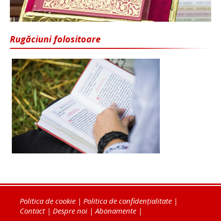
Rugăciuni folositoare
Politica de cookie
|
Politica de confidențialitate
|
Contact
|
Despre noi
|
Abonamente
|