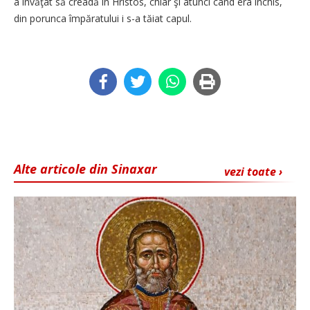
a învăţat să creadă în Hristos, chiar şi atunci când era închis,
din porunca împăratului i s-a tăiat capul.
Alte articole din Sinaxar
vezi toate ›