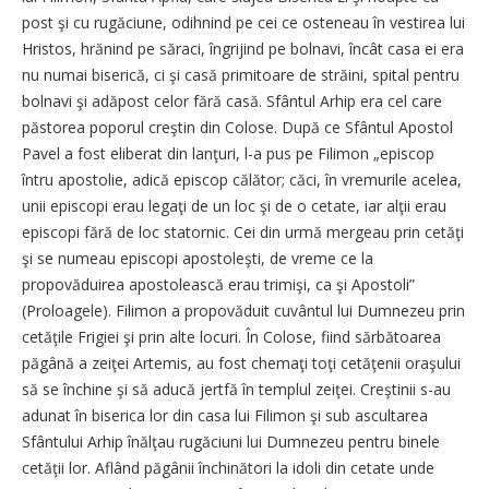
post şi cu rugăciune, odihnind pe cei ce osteneau în vestirea lui
Hristos, hrănind pe săraci, îngrijind pe bolnavi, încât casa ei era
nu numai biserică, ci şi casă primitoare de străini, spital pentru
bolnavi şi adăpost celor fără casă. Sfântul Arhip era cel care
păstorea poporul creştin din Colose. După ce Sfântul Apostol
Pavel a fost eliberat din lanţuri, l-a pus pe Filimon „episcop
întru apostolie, adică episcop călător; căci, în vremurile acelea,
unii episcopi erau legaţi de un loc şi de o cetate, iar alţii erau
episcopi fără de loc statornic. Cei din urmă mergeau prin cetăţi
şi se numeau episcopi apostoleşti, de vreme ce la
propovăduirea apostolească erau trimişi, ca şi Apostoli”
(Proloagele). Filimon a propovăduit cuvântul lui Dumnezeu prin
cetăţile Frigiei şi prin alte locuri. În Colose, fiind sărbătoarea
păgână a zeiţei Artemis, au fost chemaţi toţi cetăţenii oraşului
să se închine şi să aducă jertfă în templul zeiţei. Creştinii s-au
adunat în biserica lor din casa lui Filimon şi sub ascultarea
Sfântului Arhip înălţau rugăciuni lui Dumnezeu pentru binele
cetăţii lor. Aflând păgânii închinători la idoli din cetate unde