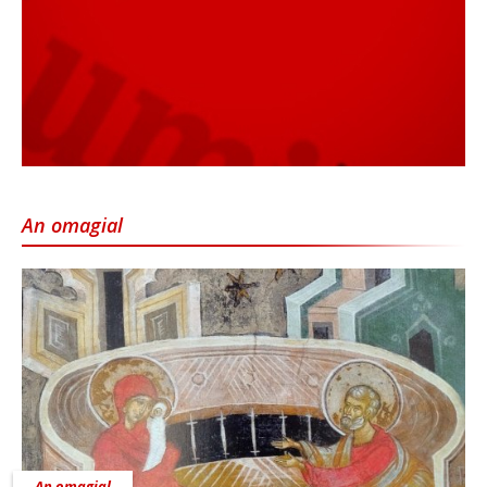
An omagial
An omagial