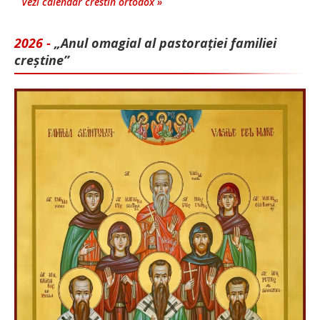
Vezi calendar crestin ortodox »
2026 -
„Anul omagial al pastorației familiei
creștine”