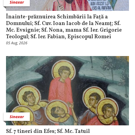
Sinaxar
Înainte-prăznuirea Schimbării la Faţă a
Domnului; Sf. Cuv. Ioan Iacob de la Neamţ; Sf.
Mc. Evsignie; Sf. Nona, mama Sf. Ier. Grigorie
Teologul; Sf. Ier. Fabian, Episcopul Romei
05 Aug, 2026
Sinaxar
Sf. 7 tineri din Efes; Sf. Mc. Tatuil