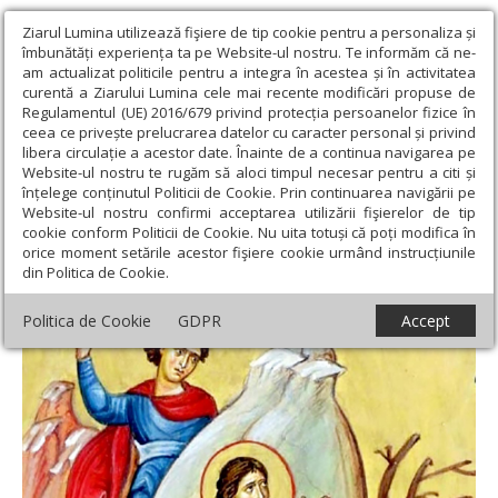
Ziarul Lumina utilizează fişiere de tip cookie pentru a personaliza și
îmbunătăți experiența ta pe Website-ul nostru. Te informăm că ne-
am actualizat politicile pentru a integra în acestea și în activitatea
curentă a Ziarului Lumina cele mai recente modificări propuse de
Regulamentul (UE) 2016/679 privind protecția persoanelor fizice în
ceea ce privește prelucrarea datelor cu caracter personal și privind
libera circulație a acestor date. Înainte de a continua navigarea pe
Website-ul nostru te rugăm să aloci timpul necesar pentru a citi și
Ziarul Lumina
›
Teologie și spiritualitate
›
Sinaxar
›
Sfântul
înțelege conținutul Politicii de Cookie. Prin continuarea navigării pe
Apostol Arhip
Website-ul nostru confirmi acceptarea utilizării fişierelor de tip
cookie conform Politicii de Cookie. Nu uita totuși că poți modifica în
Sfântul Apostol Arhip
orice moment setările acestor fişiere cookie urmând instrucțiunile
din Politica de Cookie.
Politica de Cookie
GDPR
Accept