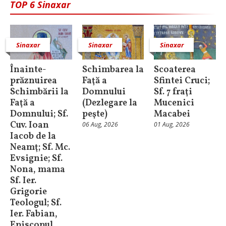
TOP 6 Sinaxar
Sinaxar
Sinaxar
Sinaxar
Înainte-
Schimbarea la
Scoaterea
prăznuirea
Faţă a
Sfintei Cruci;
Schimbării la
Domnului
Sf. 7 fraţi
Faţă a
(Dezlegare la
Mucenici
Domnului; Sf.
peşte)
Macabei
Cuv. Ioan
06 Aug, 2026
01 Aug, 2026
Iacob de la
Neamţ; Sf. Mc.
Evsignie; Sf.
Nona, mama
Sf. Ier.
Grigorie
Teologul; Sf.
Ier. Fabian,
Episcopul