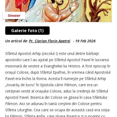
Sinaxar
Galerie foto (1)
Un articol de:
Pr. Ciprian Florin Apetrei
-
19 Feb 2026
Sfântul Apostol Arhip (secolul I) este unul dintre bărbaţii
apostolici care l-au ajutat pe Sfântul Apostol Pavel în lucrarea
misionară de vestire a Evangheliei lui Hristos. A fost episcop în
oraşul Colose, după Sfântul Epafras, în vremea când Apostolul
Pavel era închis la Roma. Acesta îl numeşte pe Sfântul Arhip
„tovarăş de lucru” în Epistola către Filimon, care era un
cetăţean vestit al oraşului Colose, adus la credinţă de Sfântul
Apostol Pavel. Biserica din Colose se găsea în casa Sfântului
Filimon. Aici se adunau în taină creştinii din Colose pentru
Sfânta Liturghie. Cea care se ocupa de această casă era soţia
lui Filimon, Sfânta Apfia, care slujea Biserica zi şi noapte cu