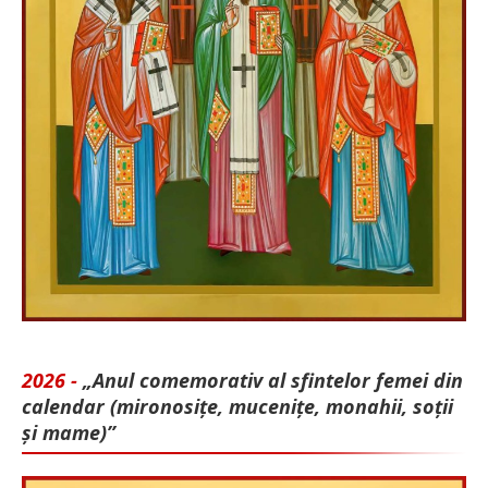
2026 -
„Anul comemorativ al sfintelor femei din
calendar (mironosițe, mu­cenițe, monahii, soții
și mame)”