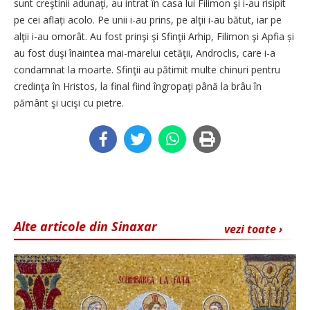
sunt creştinii adunaţi, au intrat în casa lui Filimon şi i-au risipit
pe cei aflați acolo. Pe unii i-au prins, pe alţii i-au bătut, iar pe
alţii i-au omorât. Au fost prinşi şi Sfinţii Arhip, Filimon şi Apfia și
au fost duşi înaintea mai-marelui cetăţii, Androclis, care i-a
condamnat la moarte. Sfinţii au pătimit multe chinuri pentru
credinţa în Hristos, la final fiind îngropaţi până la brâu în
pământ şi ucişi cu pietre.
Alte articole din Sinaxar
vezi toate ›