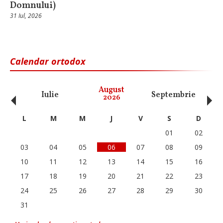
Domnului)
31 Iul, 2026
Calendar ortodox
‹
›
August
Iulie
Septembrie
O
2026
L
M
M
J
V
S
D
01
02
03
04
05
06
07
08
09
10
11
12
13
14
15
16
17
18
19
20
21
22
23
24
25
26
27
28
29
30
31