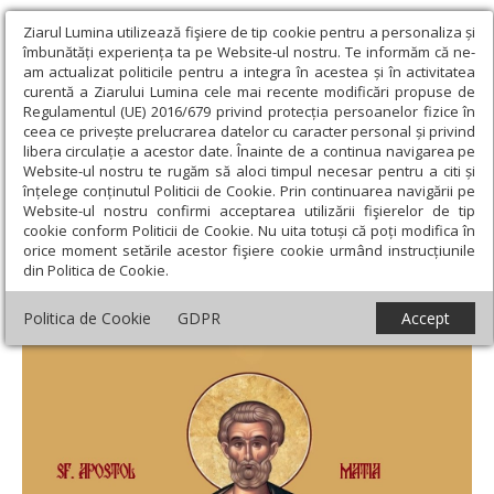
Ziarul Lumina utilizează fişiere de tip cookie pentru a personaliza și
îmbunătăți experiența ta pe Website-ul nostru. Te informăm că ne-
am actualizat politicile pentru a integra în acestea și în activitatea
curentă a Ziarului Lumina cele mai recente modificări propuse de
Regulamentul (UE) 2016/679 privind protecția persoanelor fizice în
ceea ce privește prelucrarea datelor cu caracter personal și privind
libera circulație a acestor date. Înainte de a continua navigarea pe
Website-ul nostru te rugăm să aloci timpul necesar pentru a citi și
Ziarul Lumina
›
Teologie și spiritualitate
›
Sinaxar
›
Sfântul
înțelege conținutul Politicii de Cookie. Prin continuarea navigării pe
Apostol Matia; Sfinţii 10 Mucenici care au pătimit pentru icoana lui
Website-ul nostru confirmi acceptarea utilizării fişierelor de tip
Hristos
cookie conform Politicii de Cookie. Nu uita totuși că poți modifica în
orice moment setările acestor fişiere cookie urmând instrucțiunile
Sfântul Apostol Matia; Sfinţii 10 Mucenici
din Politica de Cookie.
care au pătimit pentru icoana lui Hristos
Politica de Cookie
GDPR
Accept