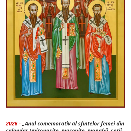
2026 -
„Anul comemorativ al sfintelor femei din
calendar (mironosițe, mu­cenițe, monahii, soții