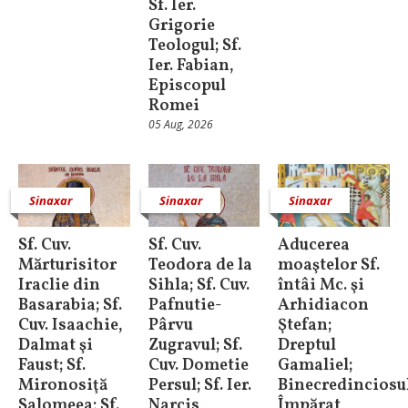
Sf. Ier.
Grigorie
Teologul; Sf.
Ier. Fabian,
Episcopul
Romei
05 Aug, 2026
Sinaxar
Sinaxar
Sinaxar
Sf. Cuv.
Sf. Cuv.
Aducerea
Mărturisitor
Teodora de la
moaştelor Sf.
Iraclie din
Sihla; Sf. Cuv.
întâi Mc. şi
Basarabia; Sf.
Pafnutie-
Arhidiacon
Cuv. Isaachie,
Pârvu
Ştefan;
Dalmat şi
Zugravul; Sf.
Dreptul
Faust; Sf.
Cuv. Dometie
Gamaliel;
Mironosiţă
Persul; Sf. Ier.
Binecredinciosu
Salomeea; Sf.
Narcis,
Împărat