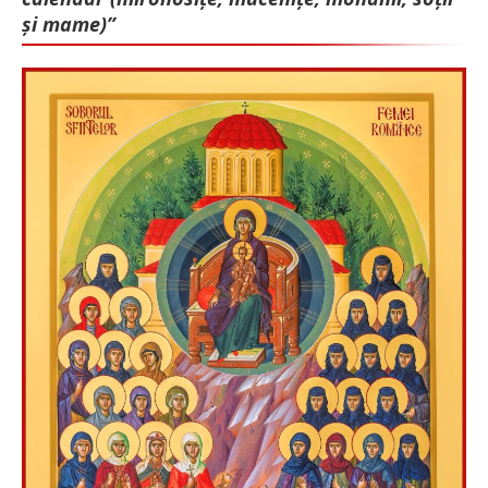
și mame)”