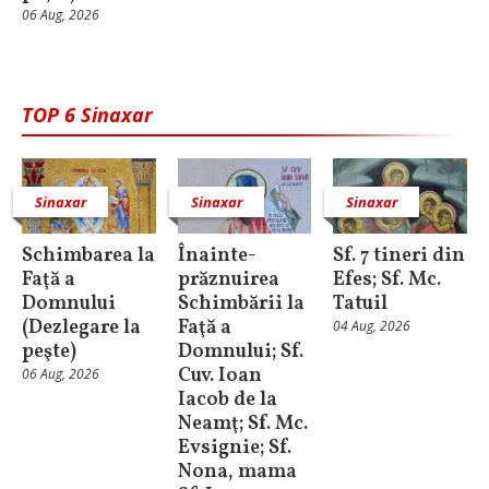
06 Aug, 2026
TOP 6 Sinaxar
Sinaxar
Sinaxar
Sinaxar
Schimbarea la
Înainte-
Sf. 7 tineri din
Faţă a
prăznuirea
Efes; Sf. Mc.
Domnului
Schimbării la
Tatuil
(Dezlegare la
Faţă a
04 Aug, 2026
peşte)
Domnului; Sf.
Cuv. Ioan
06 Aug, 2026
Iacob de la
Neamţ; Sf. Mc.
Evsignie; Sf.
Nona, mama