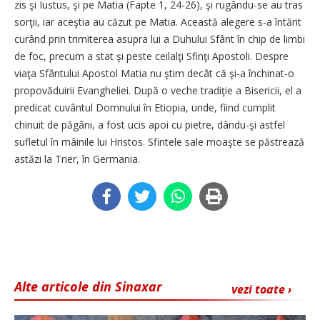
zis şi Iustus, şi pe Matia (Fapte 1, 24-26), şi rugându-se au tras
sorţii, iar aceştia au căzut pe Matia. Această alegere s-a întărit
curând prin trimiterea asupra lui a Duhului Sfânt în chip de limbi
de foc, precum a stat şi peste ceilalţi Sfinţi Apostoli. Despre
viaţa Sfântului Apostol Matia nu ştim decât că şi-a închinat-o
propovăduirii Evangheliei. După o veche tradiţie a Bisericii, el a
predicat cuvântul Domnului în Etiopia, unde, fiind cumplit
chinuit de păgâni, a fost ucis apoi cu pietre, dându-şi astfel
sufletul în mâinile lui Hristos. Sfintele sale moaşte se păstrează
astăzi la Trier, în Germania.
Alte articole din Sinaxar
vezi toate ›