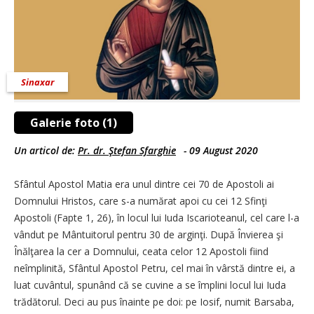
Sinaxar
Galerie foto (1)
Un articol de:
Pr. dr. Ştefan Sfarghie
-
09 August 2020
Sfântul Apostol Matia era unul dintre cei 70 de Apostoli ai
Domnului Hristos, care s-a numărat apoi cu cei 12 Sfinţi
Apostoli (Fapte 1, 26), în locul lui Iuda Iscarioteanul, cel care l-a
vândut pe Mântuitorul pentru 30 de arginţi. După Învierea şi
Înălţarea la cer a Domnului, ceata celor 12 Apostoli fiind
neîmplinită, Sfântul Apostol Petru, cel mai în vârstă dintre ei, a
luat cuvântul, spunând că se cuvine a se împlini locul lui Iuda
trădătorul. Deci au pus înainte pe doi: pe Iosif, numit Barsaba,