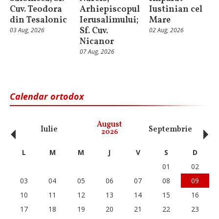
Cuv. Teodora
Arhiepiscopul
Iustinian cel
din Tesalonic
Ierusalimului;
Mare
Sf. Cuv.
03 Aug, 2026
02 Aug, 2026
Nicanor
07 Aug, 2026
Calendar ortodox
‹
›
August
Iulie
Septembrie
O
2026
L
M
M
J
V
S
D
01
02
03
04
05
06
07
08
09
10
11
12
13
14
15
16
17
18
19
20
21
22
23