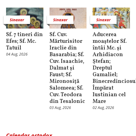
Sinaxar
Sinaxar
Sinaxar
Sf. 7 tineri din
Sf. Cuv.
Aducerea
Efes; Sf. Mc.
Mărturisitor
moaştelor Sf.
Tatuil
Iraclie din
întâi Mc. şi
Basarabia; Sf.
Arhidiacon
04 Aug, 2026
Cuv. Isaachie,
Ştefan;
Dalmat şi
Dreptul
Faust; Sf.
Gamaliel;
Mironosiţă
Binecredinciosu
Salomeea; Sf.
Împărat
Cuv. Teodora
Iustinian cel
din Tesalonic
Mare
03 Aug, 2026
02 Aug, 2026
Calendar ortodox