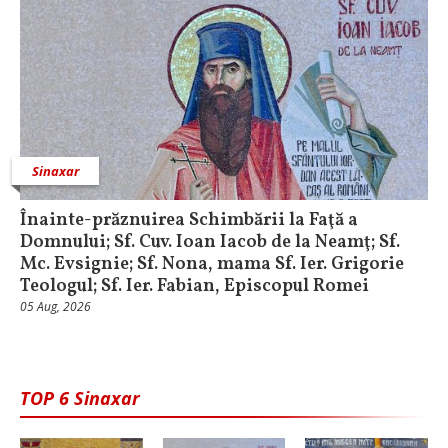
Sinaxar
Înainte-prăznuirea Schimbării la Faţă a
Domnului; Sf. Cuv. Ioan Iacob de la Neamţ; Sf.
Mc. Evsignie; Sf. Nona, mama Sf. Ier. Grigorie
Teologul; Sf. Ier. Fabian, Episcopul Romei
05 Aug, 2026
TOP 6 Sinaxar