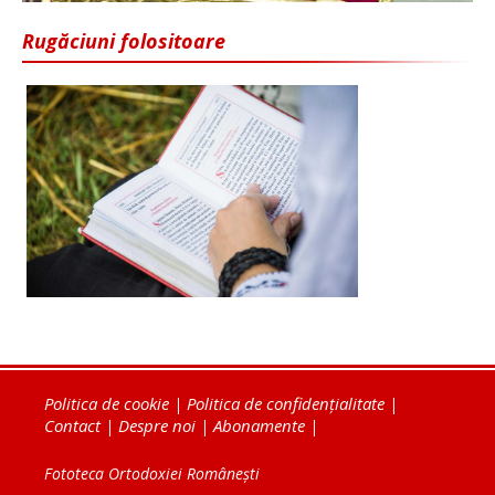
Rugăciuni folositoare
Politica de cookie
|
Politica de confidențialitate
|
Contact
|
Despre noi
|
Abonamente
|
Fototeca Ortodoxiei Românești