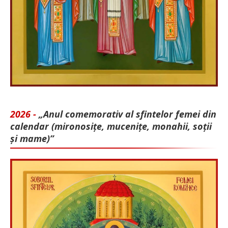
2026 -
„Anul comemorativ al sfintelor femei din
calendar (mironosițe, mu­cenițe, monahii, soții
și mame)”