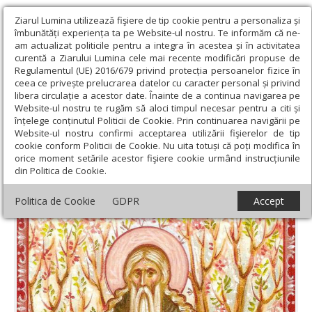
Ziarul Lumina utilizează fişiere de tip cookie pentru a personaliza și
îmbunătăți experiența ta pe Website-ul nostru. Te informăm că ne-
am actualizat politicile pentru a integra în acestea și în activitatea
curentă a Ziarului Lumina cele mai recente modificări propuse de
Regulamentul (UE) 2016/679 privind protecția persoanelor fizice în
ceea ce privește prelucrarea datelor cu caracter personal și privind
libera circulație a acestor date. Înainte de a continua navigarea pe
Website-ul nostru te rugăm să aloci timpul necesar pentru a citi și
Ziarul Lumina
›
Teologie și spiritualitate
›
Sinaxar
›
Sfântul
înțelege conținutul Politicii de Cookie. Prin continuarea navigării pe
Cuvios David din Tesalonic; Sfântul Ierarh Ioan, Episcopul Goţiei
Website-ul nostru confirmi acceptarea utilizării fişierelor de tip
cookie conform Politicii de Cookie. Nu uita totuși că poți modifica în
Sfântul Cuvios David din Tesalonic; Sfântul
orice moment setările acestor fişiere cookie urmând instrucțiunile
din Politica de Cookie.
Ierarh Ioan, Episcopul Goţiei
Politica de Cookie
GDPR
Accept