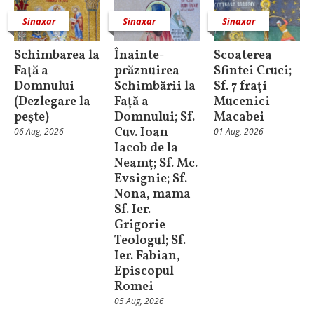
Sinaxar
Sinaxar
Sinaxar
Schimbarea la
Înainte-
Scoaterea
Faţă a
prăznuirea
Sfintei Cruci;
Domnului
Schimbării la
Sf. 7 fraţi
(Dezlegare la
Faţă a
Mucenici
peşte)
Domnului; Sf.
Macabei
Cuv. Ioan
06 Aug, 2026
01 Aug, 2026
Iacob de la
Neamţ; Sf. Mc.
Evsignie; Sf.
Nona, mama
Sf. Ier.
Grigorie
Teologul; Sf.
Ier. Fabian,
Episcopul
Romei
05 Aug, 2026