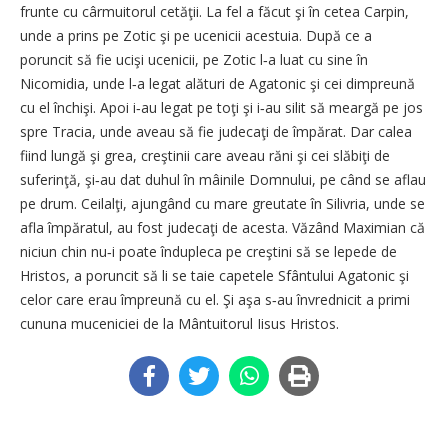
frunte cu cârmuitorul cetăţii. La fel a făcut şi în cetea Carpin,
unde a prins pe Zotic şi pe ucenicii acestuia. După ce a
poruncit să fie ucişi ucenicii, pe Zotic l‑a luat cu sine în
Nicomidia, unde l‑a legat alături de Agatonic şi cei dimpreună
cu el închişi. Apoi i‑au legat pe toţi şi i‑au silit să meargă pe jos
spre Tracia, unde aveau să fie judecaţi de împărat. Dar calea
fiind lungă şi grea, creştinii care aveau răni şi cei slăbiţi de
suferinţă, şi‑au dat duhul în mâinile Domnului, pe când se aflau
pe drum. Ceilalţi, ajungând cu mare greutate în Silivria, unde se
afla împăratul, au fost judecaţi de acesta. Văzând Maximian că
niciun chin nu‑i poate îndupleca pe creştini să se lepede de
Hristos, a poruncit să li se taie capetele Sfântului Agatonic şi
celor care erau împreună cu el. Şi aşa s‑au învrednicit a primi
cununa muceniciei de la Mântuitorul Iisus Hristos.