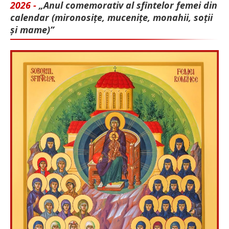
2026 -
„Anul comemorativ al sfintelor femei din
calendar (mironosițe, mu­cenițe, monahii, soții
și mame)”