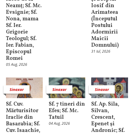
Neamţ; Sf. Mc.
Iosif din
Evsignie; Sf.
Arimateea
Nona, mama
(Începutul
Sf. Ier.
Postului
Grigorie
Adormirii
Teologul; Sf.
Maicii
Ier. Fabian,
Domnului)
Episcopul
31 Iul, 2026
Romei
05 Aug, 2026
Sinaxar
Sinaxar
Sinaxar
Sf. Cuv.
Sf. 7 tineri din
Sf. Ap. Sila,
Mărturisitor
Efes; Sf. Mc.
Silvan,
Iraclie din
Tatuil
Crescent,
Basarabia; Sf.
Epenet şi
04 Aug, 2026
Cuv. Isaachie,
Andronic; Sf.