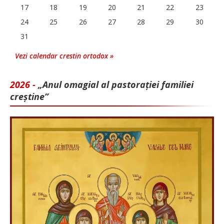
17
18
19
20
21
22
23
24
25
26
27
28
29
30
31
Vezi calendar crestin ortodox »
2026 -
„Anul omagial al pastorației familiei
creștine”