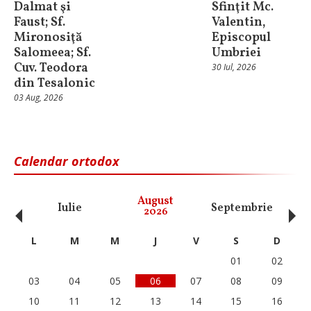
Dalmat şi
Sfinţit Mc.
Faust; Sf.
Valentin,
Mironosiţă
Episcopul
Salomeea; Sf.
Umbriei
Cuv. Teodora
30 Iul, 2026
din Tesalonic
03 Aug, 2026
Calendar ortodox
‹
›
August
Iulie
Septembrie
O
2026
L
M
M
J
V
S
D
01
02
03
04
05
06
07
08
09
10
11
12
13
14
15
16