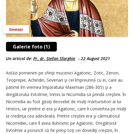
Sinaxar
Galerie foto (1)
Un articol de:
Pr. dr. Ştefan Sfarghie
-
22 August 2021
Astăzi pomenim pe sfinţii mucenici Agatonic, Zotic, Zenon,
Teoprepie, Achindin, Severian şi cei împreunnă cu ei, care au
pătimit îm vremea împăratului Maximian (286‑305) şi a
dregătorului Evtolmie, trimis la Nicomidia să prindă creştinii. În
Nicomidia au fost găsiţi deosebit de mulţi mărturisitori ai lui
Hristos, iar printre ei era şi Agatonic, care îi convertea pe mulţi
la credinţa cea adevărată. Printre creştini era şi cârmuitorul
Nicomidiei, care îl avea duhovnic pe Agatonic. Dregătorul
Evtolmie a poruncit să fie prinşi toţi cei dovediţi creştini, în