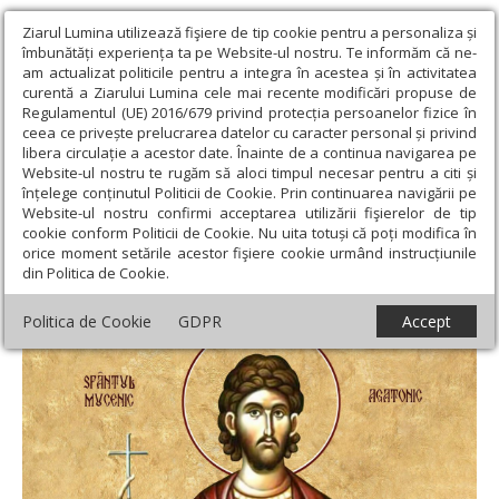
Ziarul Lumina utilizează fişiere de tip cookie pentru a personaliza și
îmbunătăți experiența ta pe Website-ul nostru. Te informăm că ne-
am actualizat politicile pentru a integra în acestea și în activitatea
curentă a Ziarului Lumina cele mai recente modificări propuse de
Regulamentul (UE) 2016/679 privind protecția persoanelor fizice în
ceea ce privește prelucrarea datelor cu caracter personal și privind
libera circulație a acestor date. Înainte de a continua navigarea pe
Website-ul nostru te rugăm să aloci timpul necesar pentru a citi și
Ziarul Lumina
›
Teologie și spiritualitate
›
Sinaxar
›
Sfântul
înțelege conținutul Politicii de Cookie. Prin continuarea navigării pe
Mucenic Agatonic şi cei împreună cu el
Website-ul nostru confirmi acceptarea utilizării fişierelor de tip
cookie conform Politicii de Cookie. Nu uita totuși că poți modifica în
Sfântul Mucenic Agatonic şi cei împreună
orice moment setările acestor fişiere cookie urmând instrucțiunile
din Politica de Cookie.
cu el
Politica de Cookie
GDPR
Accept