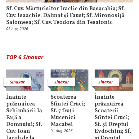
Sf. Cuv. Mărturisitor Iraclie din Basarabia; Sf.
Cuv. Isaachie, Dalmat şi Faust; Sf. Mironosiţă
Salomeea; Sf. Cuv. Teodora din Tesalonic
03 Aug, 2026
TOP 6 Sinaxar
Sinaxar
Sinaxar
Sinaxar
Înainte-
Scoaterea
Înainte-
prăznuirea
Sfintei Cruci;
prăznuirea
Schimbării la
Sf. 7 fraţi
Scoaterii
Faţă a
Mucenici
Sfintei Cruci;
Domnului; Sf.
Macabei
Sf. şi Dreptul
Cuv. Ioan
Evdochim; Sf.
01 Aug, 2026
Iacob de la
şi Dreptul