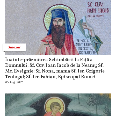
Sinaxar
Înainte-prăznuirea Schimbării la Faţă a
Domnului; Sf. Cuv. Ioan Iacob de la Neamţ; Sf.
Mc. Evsignie; Sf. Nona, mama Sf. Ier. Grigorie
Teologul; Sf. Ier. Fabian, Episcopul Romei
05 Aug, 2026