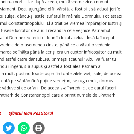
ci ani n-a vorbit. Iar după aceea, multă vreme zicea numai
Mamant. Deci, ajungând el în vârstă, a fost silit să aducă jertfe
u suliţa, dându-şi astfel sufletul în mâinile Domnului. Tot astăzi
rhul Constantinopolului. El a trăit pe vremea împăraţilor Iustin şi
esc fusese lucrător de aur. Trecând la cele veşnice Patriarhul
a lui Dumnezeu fericitul Ioan în locul aceluia. Însă la început
evrednic de o asemenea cinste, până ce a văzut o vedenie
marea se înălţa până la cer şi era un cuptor înfricoşător cu mult
nd astfel către dânsul: „Nu primeşti scaunul? Altul va fi, iar tu
du-i îngerii, s-a supus şi astfel a fost ales Patriarh al
a mult, postind foarte aspru în toate zilele vieţii sale, de aceea
ră dată pe săptămână puţine verdeţuri, se ruga mult, dormea
e văduve şi de orfani. De aceea s-a învrednicit de darul facerii
 Patriarh de Constantinopol care a primit numele de „Patriarh
t
-
Sfântul Ioan Postitorul