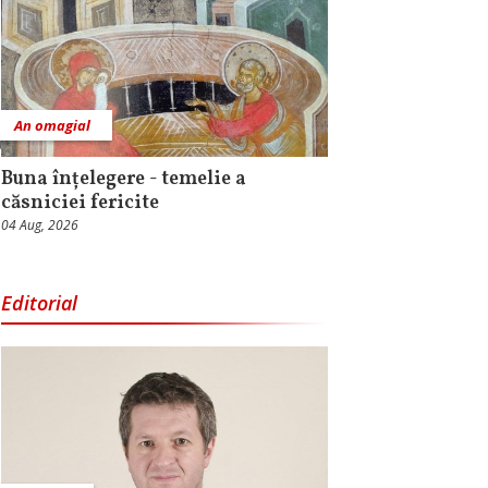
An omagial
Buna înțelegere - temelie a
căsniciei fericite
04 Aug, 2026
Editorial