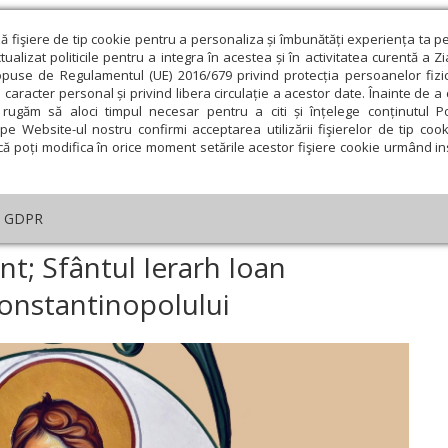
ză fişiere de tip cookie pentru a personaliza și îmbunătăți experiența ta p
alizat politicile pentru a integra în acestea și în activitatea curentă a Z
opuse de Regulamentul (UE) 2016/679 privind protecția persoanelor fizi
 caracter personal și privind libera circulație a acestor date. Înainte de 
eologie și spiritualitate
Educaţie și Cultură
Societate
rugăm să aloci timpul necesar pentru a citi și înțelege conținutul Pol
pe Website-ul nostru confirmi acceptarea utilizării fişierelor de tip cook
că poți modifica în orice moment setările acestor fişiere cookie urmând ins
helia zilei
Evanghelia de Duminică
Theologica
L
GDPR
ar
›
Sfântul Mucenic Mamant; Sfântul Ierarh Ioan Postitorul, Patriarhul C
; Sfântul Ierarh Ioan
Constantinopolului
ie
Februarie
Martie
Aprilie
Mai
Iunie