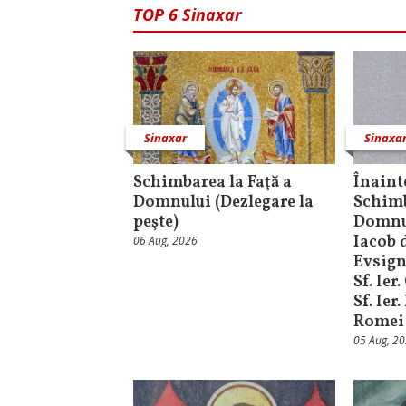
TOP 6 Sinaxar
Sinaxar
Sinaxa
Schimbarea la Faţă a
Înaint
Domnului (Dezlegare la
Schimb
peşte)
Domnul
Iacob d
06 Aug, 2026
Evsign
Sf. Ier
Sf. Ier
Romei
05 Aug, 2