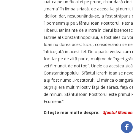
luat ca pe un fiu al ei pe prunc, chiar dacă cin
„mama” în limba siriacă, de aceea l-a şi numit 
idolilor, dar, nesupunându-se, a fost străpuns c
îl pomenim şi pe Sfântul Ioan Postitorul, Patria
Tiberiu, iar înainte de a intra în clerul biseric
Eutihie al Constantinopolului, a fost ales cu voi
Ioan nu dorea acest lucru, considerându-se n
înfricoşată în acest fel. De o parte vedea cum 
foc. Iar pe de altă parte, mulţime de îngeri grăi
vei fi muncit de noi toţi”. Unele ca acestea zicân
Constantinopolului. Sfântul Ierarh Ioan se nevoi
a şi fost numit „Postitorul”. El mânca o singu
puţin şi era mult milostiv faţă de săraci, faţă d
de minuni. Sfântul Ioan Postitorul este primul
Ecumenic”.
Citeşte mai multe despre:
Sfantul Maman