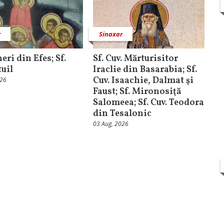
r
Sinaxar
ineri din Efes; Sf.
Sf. Cuv. Mărturisitor
tuil
Iraclie din Basarabia; Sf.
Cuv. Isaachie, Dalmat şi
026
Faust; Sf. Mironosiţă
Salomeea; Sf. Cuv. Teodora
din Tesalonic
03 Aug, 2026