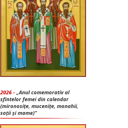
2026 -
„Anul comemorativ al
sfintelor femei din calendar
(mironosițe, mu­cenițe, monahii,
soții și mame)”