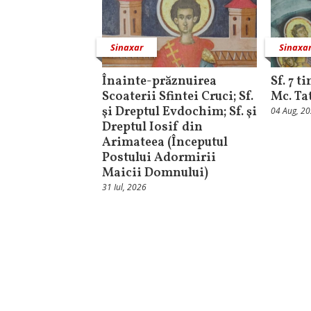
Sinaxar
Sinaxa
Înainte-prăznuirea
Sf. 7 t
Scoaterii Sfintei Cruci; Sf.
Mc. Ta
şi Dreptul Evdochim; Sf. şi
04 Aug, 2
Dreptul Iosif din
Arimateea (Începutul
Postului Adormirii
Maicii Domnului)
31 Iul, 2026