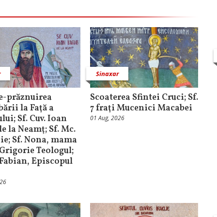
r
Sinaxar
e-prăznuirea
Scoaterea Sfintei Cruci; Sf.
ării la Faţă a
7 fraţi Mucenici Macabei
ui; Sf. Cuv. Ioan
01 Aug, 2026
e la Neamţ; Sf. Mc.
ie; Sf. Nona, mama
. Grigorie Teologul;
. Fabian, Episcopul
026