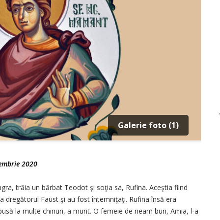
Galerie foto (1)
embrie 2020
ra, trăia un bărbat Teodot şi soţia sa, Rufina. Aceştia fiind
la dregătorul Faust şi au fost întemniţaţi. Rufina însă era
supusă la multe chinuri, a murit. O femeie de neam bun, Amia, l-a