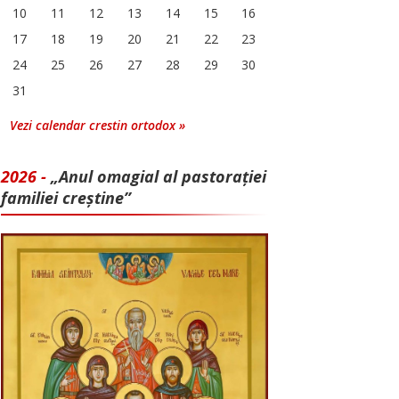
10
11
12
13
14
15
16
17
18
19
20
21
22
23
24
25
26
27
28
29
30
31
Vezi calendar crestin ortodox »
2026 -
„Anul omagial al pastorației
familiei creștine”