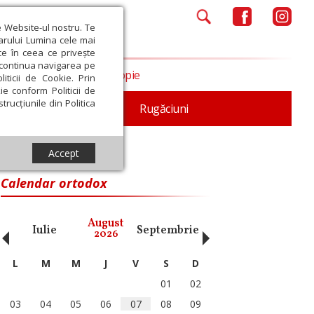
e Website-ul nostru. Te
iarului Lumina cele mai
ce în ceea ce privește
a continua navigarea pe
Opinii
Filantropie
iticii de Cookie. Prin
ie conform Politicii de
trucțiunile din Politica
iturgica
Patristica
Rugăciuni
Accept
onstantinopolului
Calendar ortodox
‹
›
August
Iulie
Septembrie
Octombrie
Noiembri
2026
L
M
M
J
V
S
D
01
02
03
04
05
06
07
08
09