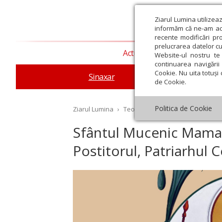
Ziarul Lumina utilizea
informăm că ne-am actu
recente modificări pr
prelucrarea datelor cu
Actualitate religioasă
T
Website-ul nostru te 
continuarea navigării 
Cookie. Nu uita totuși 
Sinaxar
Apostolul zilei
Evang
de Cookie.
Politica de Cookie
Ziarul Lumina
›
Teologie și spiritualitate
›
Sinax
Sfântul Mucenic Mamant
Postitorul, Patriarhul 
st
Septembrie
Octombrie
Noiembrie
Decembrie
Ianuar