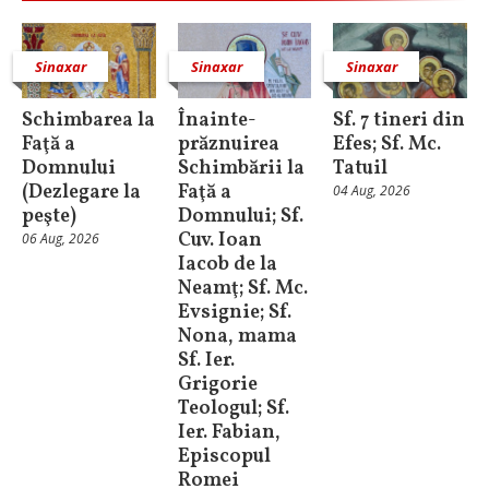
Sinaxar
Sinaxar
Sinaxar
Schimbarea la
Înainte-
Sf. 7 tineri din
Faţă a
prăznuirea
Efes; Sf. Mc.
Domnului
Schimbării la
Tatuil
(Dezlegare la
Faţă a
04 Aug, 2026
peşte)
Domnului; Sf.
Cuv. Ioan
06 Aug, 2026
Iacob de la
Neamţ; Sf. Mc.
Evsignie; Sf.
Nona, mama
Sf. Ier.
Grigorie
Teologul; Sf.
Ier. Fabian,
Episcopul
Romei