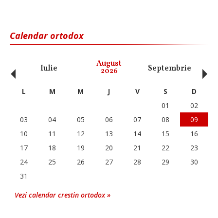
Calendar ortodox
‹
›
August
Iulie
Septembrie
O
2026
L
M
M
J
V
S
D
01
02
03
04
05
06
07
08
09
10
11
12
13
14
15
16
17
18
19
20
21
22
23
24
25
26
27
28
29
30
31
Vezi calendar crestin ortodox »