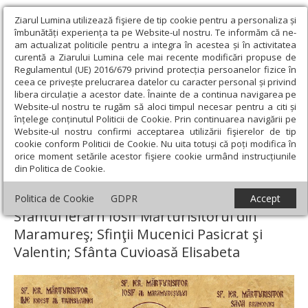
Ziarul Lumina utilizează fişiere de tip cookie pentru a personaliza și
îmbunătăți experiența ta pe Website-ul nostru. Te informăm că ne-
am actualizat politicile pentru a integra în acestea și în activitatea
curentă a Ziarului Lumina cele mai recente modificări propuse de
Regulamentul (UE) 2016/679 privind protecția persoanelor fizice în
ceea ce privește prelucrarea datelor cu caracter personal și privind
libera circulație a acestor date. Înainte de a continua navigarea pe
Website-ul nostru te rugăm să aloci timpul necesar pentru a citi și
Ziarul Lumina
›
Teologie și spiritualitate
›
Sinaxar
›
Sfinţii
înțelege conținutul Politicii de Cookie. Prin continuarea navigării pe
Ierarhi Ilie Iorest, Simion Ştefan şi Sava Brancovici, mitropoliţii
Website-ul nostru confirmi acceptarea utilizării fişierelor de tip
Transilvaniei; Sfântul Ierarh Iosif Mărturisitorul din Maramureş;
cookie conform Politicii de Cookie. Nu uita totuși că poți modifica în
Sfinţii Mucenici Pasicrat şi Valentin; Sfânta Cuvioasă Elisabeta
orice moment setările acestor fişiere cookie urmând instrucțiunile
din Politica de Cookie.
Sfinţii Ierarhi Ilie Iorest, Simion Ştefan şi
Sava Brancovici, mitropoliţii Transilvaniei;
Politica de Cookie
GDPR
Accept
Sfântul Ierarh Iosif Mărturisitorul din
Maramureş; Sfinţii Mucenici Pasicrat şi
Valentin; Sfânta Cuvioasă Elisabeta