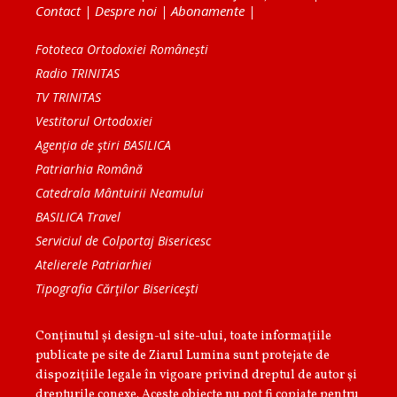
Contact
|
Despre noi
|
Abonamente
|
Fototeca Ortodoxiei Românești
Radio TRINITAS
TV TRINITAS
Vestitorul Ortodoxiei
Agenţia de ştiri BASILICA
Patriarhia Română
Catedrala Mântuirii Neamului
BASILICA Travel
Serviciul de Colportaj Bisericesc
Atelierele Patriarhiei
Tipografia Cărţilor Bisericeşti
Conținutul și design-ul site-ului, toate informaţiile
publicate pe site de Ziarul Lumina sunt protejate de
dispoziţiile legale în vigoare privind dreptul de autor şi
drepturile conexe. Aceste obiecte nu pot fi copiate pentru