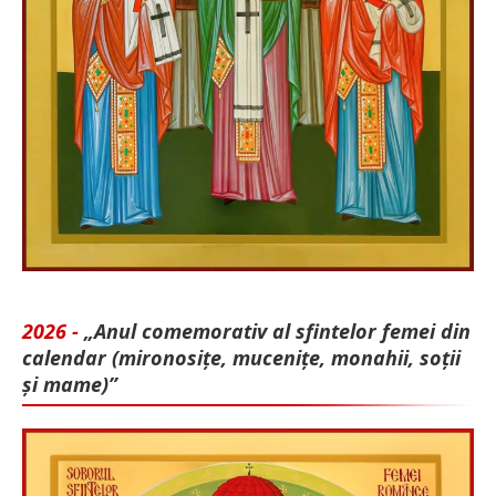
2026 -
„Anul comemorativ al sfintelor femei din
calendar (mironosițe, mu­cenițe, monahii, soții
și mame)”