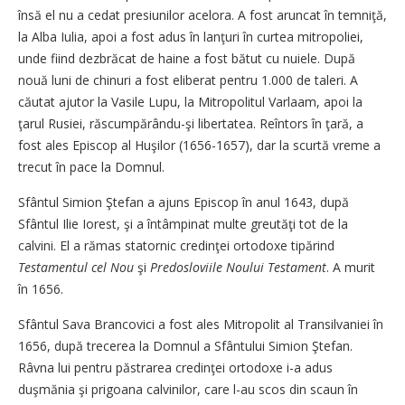
însă el nu a cedat presiunilor acelora. A fost aruncat în temniţă,
la Alba Iulia, apoi a fost adus în lanţuri în curtea mitropoliei,
unde fiind dezbrăcat de haine a fost bătut cu nuiele. După
nouă luni de chinuri a fost eliberat pentru 1.000 de taleri. A
căutat ajutor la Vasile Lupu, la Mitropolitul Varlaam, apoi la
ţarul Rusiei, răscumpărându-şi libertatea. Reîntors în ţară, a
fost ales Episcop al Huşilor (1656-1657), dar la scurtă vreme a
trecut în pace la Domnul.
Sfântul Simion Ştefan a ajuns Episcop în anul 1643, după
Sfântul Ilie Iorest, şi a întâmpinat multe greutăţi tot de la
calvini. El a rămas statornic credinţei ortodoxe tipărind
Testamentul cel Nou
şi
Predosloviile Noului Testament
. A murit
în 1656.
Sfântul Sava Brancovici a fost ales Mitropolit al Transilvaniei în
1656, după trecerea la Domnul a Sfântului Simion Ştefan.
Râvna lui pentru păstrarea credinţei orto­doxe i-a adus
duşmănia şi prigoana calvinilor, care l-au scos din scaun în