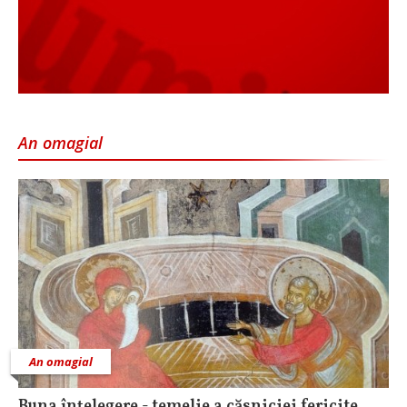
An omagial
An omagial
Buna înțelegere - temelie a căsniciei fericite