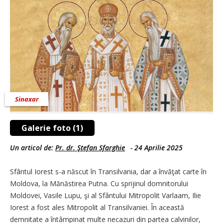
Sinaxar
Galerie foto (1)
Un articol de:
Pr. dr. Ştefan Sfarghie
-
24 Aprilie 2025
Sfântul Iorest s-a născut în Transilvania, dar a învăţat carte în
Moldova, la Mănăstirea Putna. Cu sprijinul domnitorului
Moldovei, Vasile Lupu, şi al Sfântului Mitropolit Varlaam, Ilie
Iorest a fost ales Mitropolit al Transilvaniei. În această
demnitate a întâm­pinat multe necazuri din partea calvinilor,