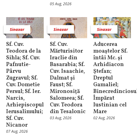
05 Aug, 2026
Sinaxar
Sinaxar
Sinaxar
Sf. Cuv.
Sf. Cuv.
Aducerea
Teodora de la
Mărturisitor
moaştelor Sf.
Sihla; Sf. Cuv.
Iraclie din
întâi Mc. şi
Pafnutie-
Basarabia; Sf.
Arhidiacon
Pârvu
Cuv. Isaachie,
Ştefan;
Zugravul; Sf.
Dalmat şi
Dreptul
Cuv. Dometie
Faust; Sf.
Gamaliel;
Persul; Sf. Ier.
Mironosiţă
Binecredinciosu
Narcis,
Salomeea; Sf.
Împărat
Arhiepiscopul
Cuv. Teodora
Iustinian cel
Ierusalimului;
din Tesalonic
Mare
Sf. Cuv.
03 Aug, 2026
02 Aug, 2026
Nicanor
07 Aug, 2026