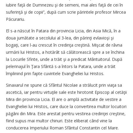
iubire faţă de Dumnezeu şi de semeni, mai ales faţă de cei în
suferinţă şi de copii”, după cum scrie părintele profesor Mircea
Păcurariu.
El s-a născut în Patara din provincia Licia, din Asia Mică, în a
doua jumătate a secolului al 3-lea, din părinţi evlavioşi şi
bogaţi, care l-au crescut în credinţa creştină. Mişcat de râvna
urmării lui Hristos, a hotărât să călătorească spre a se închina
la Locurile Sfinte, unde a trăit şi a predicat Mântuitorul. După
pelerinajul în Ţara Sfântă s-a întors la Patara, unde a trăit
împlinind prin fapte cuvintele Evangheliei lui Hristos.
Sinaxarul ne spune că Sfântul Nicolae a strălucit prin viaţa sa
ascetică, iar pentru virtuţile sale este hirotonit Episcop al cetăţii
Mira din provincia Licia. El are o amplă activitate de vestire a
Evangheliei lui Hristos, care duce la convertirea multor locuitori
păgâni din Mira. Este arestat pentru vestirea credinţei creştine,
fiind supus mai multor chinuri. Este eliberat când vine la
conducerea Imperiului Roman Sfântul Constantin cel Mare.