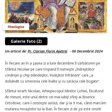
Theologica
Galerie foto (2)
Un articol de:
Pr. Ciprian Florin Apetrei
-
06 Decembrie 2024
În fiecare an în a şasea zi a lunii decembrie îl sărbătorim pe
Sfântul Nicolae pe care troparul îl numeşte „îndreptător
credinţei şi chip blândeţilor, învăţător înfrânării” care „a
dobândit cu smerenia cele înalte şi cu sărăcia cele bogate”.
Sfântul Ierarh Nicolae, Arhiepiscopul Mirelor Lichiei, făcătorul
de minuni, este unul dintre cei mai iubiţi sfinţi ai Bisericii
Ortodoxe, care-l cinsteşte astăzi, dar şi la 9 mai, când marcăm
mu­tarea moaştelor lui la Bari. În fiecare zi de joi este cinstit