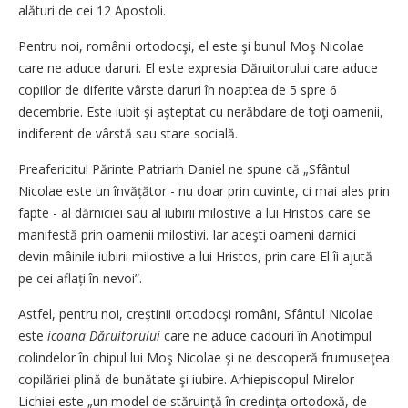
alături de cei 12 Apostoli.
Pentru noi, românii ortodocşi, el este şi bunul Moş Nicolae
care ne aduce daruri. El este expresia Dăruitorului care aduce
copiilor de diferite vârste daruri în noaptea de 5 spre 6
decembrie. Este iubit şi aşteptat cu nerăbdare de toţi oamenii,
indiferent de vârstă sau stare socială.
Preafericitul Părinte Patriarh Daniel ne spune că „Sfântul
Nicolae este un învățător - nu doar prin cuvinte, ci mai ales prin
fapte - al dărniciei sau al iubirii milostive a lui Hristos care se
manifestă prin oamenii milostivi. Iar aceşti oameni darnici
devin mâinile iubirii milostive a lui Hristos, prin care El îi ajută
pe cei aflați în nevoi”.
Astfel, pentru noi, creştinii ortodocşi români, Sfântul Nicolae
este
icoana Dăruitorului
care ne aduce cadouri în Anotimpul
colindelor în chipul lui Moş Nicolae şi ne descoperă frumuseţea
copilăriei plină de bunătate şi iubire. Arhiepiscopul Mirelor
Lichiei este „un model de stăruinţă în credinţa ortodoxă, de