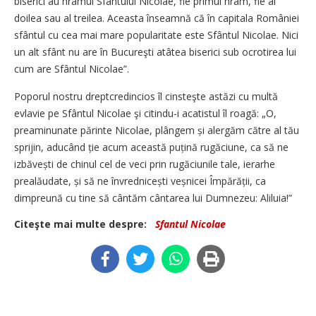
biserici au hramul Sfântului Nicolae, fie primul hram, fie al
doilea sau al treilea. Aceasta înseamnă că în capitala României
sfântul cu cea mai mare popularitate este Sfântul Nicolae. Nici
un alt sfânt nu are în Bucureşti atâtea biserici sub ocrotirea lui
cum are Sfântul Nicolae”.
Poporul nostru dreptcredincios îl cinsteşte astăzi cu multă
evlavie pe Sfântul Nicolae şi citindu-i acatistul îl roagă: „O,
preaminunate părinte Nicolae, plângem și alergăm către al tău
sprijin, aducând ție acum această puțină rugăciune, ca să ne
izbăvești de chinul cel de veci prin rugăciunile tale, ierarhe
prealăudate, și să ne învrednicești veșnicei Împărății, ca
dimpreună cu tine să cântăm cântarea lui Dumnezeu: Aliluia!”
Citeşte mai multe despre:
Sfantul Nicolae