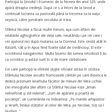
Participă la Sinodul I Ecumenic de la Niceea din anul 325, unde
apără dreapta credinţă. După ce s-a întors de la Sinod a
continuat lucrarea sa pastorală până la trecerea sa la viaţa
veşnică, către jumătate secolului al 4-lea.
Sfântul Nicolae a făcut multe minuni, aşa cum aflăm din
relatările aghiografice ale vieţii sale, neuitându-i pe cei care-i
cer ajutorul nici după mutarea sa la Domnul. Este cinstit atât în
Răsărit, cât şi în Apus fiind foarte iubit de cre­dincioşi. El este
ocrotitorul navigatorilor. Multe biserici din lumea ortodoxă îl au
ca ocrotitor şi astăzi sunt în zi de mare sărbătoare.
Cei care participă la sfintele slujbe oficiate astăzi în cinstea
Sfântului Nicolae ascultă frumoasele cântări pe care Biserica le
dedică prăznuirii Ierarhului făcător de minuni din Mira Lichiei.
Din imnografia zilei aflăm că Sfântul Nicolae este „liman
neînviforat şi zid nebiruit”, „turn de apărare şi poartă de
pocăinţă”, iar Luminânda ne îndeamnă: „Pe marele arhipăstor
şi Ierarh, întâiul-stătător al celor din Mira, pe Nicolae, toţi să-l
lăudăm...”.