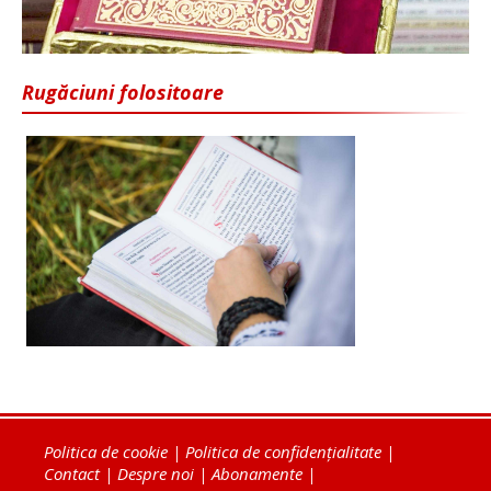
Rugăciuni folositoare
Politica de cookie
|
Politica de confidențialitate
|
Contact
|
Despre noi
|
Abonamente
|