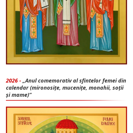
2026 -
„Anul comemorativ al sfintelor femei din
calendar (mironosițe, mu­cenițe, monahii, soții
și mame)”