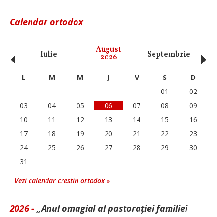
Calendar ortodox
‹
›
August
Iulie
Septembrie
O
2026
L
M
M
J
V
S
D
01
02
03
04
05
06
07
08
09
10
11
12
13
14
15
16
17
18
19
20
21
22
23
24
25
26
27
28
29
30
31
Vezi calendar crestin ortodox »
2026 -
„Anul omagial al pastorației familiei