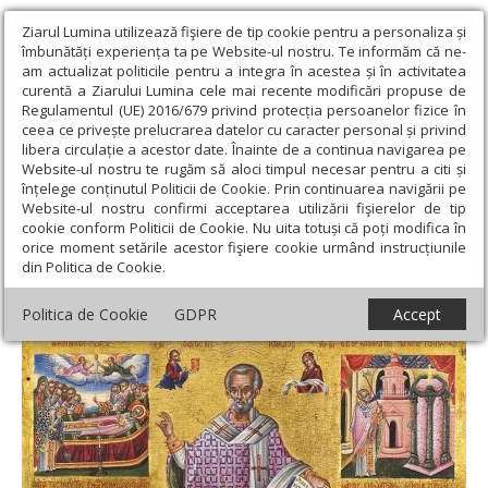
Ziarul Lumina utilizează fişiere de tip cookie pentru a personaliza și
îmbunătăți experiența ta pe Website-ul nostru. Te informăm că ne-
am actualizat politicile pentru a integra în acestea și în activitatea
curentă a Ziarului Lumina cele mai recente modificări propuse de
Regulamentul (UE) 2016/679 privind protecția persoanelor fizice în
ceea ce privește prelucrarea datelor cu caracter personal și privind
libera circulație a acestor date. Înainte de a continua navigarea pe
Website-ul nostru te rugăm să aloci timpul necesar pentru a citi și
Ziarul Lumina
›
Teologie și spiritualitate
›
Theologica
›
Sfântul
înțelege conținutul Politicii de Cookie. Prin continuarea navigării pe
Nicolae, îndreptător credinţei şi chip blândeţilor
Website-ul nostru confirmi acceptarea utilizării fişierelor de tip
cookie conform Politicii de Cookie. Nu uita totuși că poți modifica în
Sfântul Nicolae, îndreptător credinţei şi
orice moment setările acestor fişiere cookie urmând instrucțiunile
din Politica de Cookie.
chip blândeţilor
Politica de Cookie
GDPR
Accept