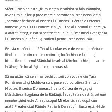
Sfântul Nicolae este „frumuseţea Ierarhilor şi fala Părinţilor,
izvorul minunilor şi prea marele ocrotitor al credincioşilor” şi
„ocrotitor fierbinte al Bisericii lui Hristos”. Cântările Utreniei îl
numesc „omul lui Dumnezeu” şi „slujitor al Dom­nului”, care „s-
a arătat întreg, curat şi nestricat cu duhul”, împlinind Evanghelia
lui Hristos şi punându-şi sufletul pentru credincioşii săi.
Evlavia românilor la Sfântul Nicolae este de veacuri, mărturie
fiind icoanele din casele credincioşilor închinate lui, dar şi
bisericile cu hramul Sfântului Ierarh al Mirelor Lichiei pe care le
întâlneşti în localităţile din ţara noastră.
Să nu uităm că cele mai vechi ctitorii voievodale din Ţara
Românească şi Moldova sunt puse sub ocrotirea Sfântului
Nicolae: Biserica Domnească de la Curtea de Argeş şi
Mănăstirea Bogdana de la Rădăuţi. În capitala noastră,
cel mai
popular sfânt
este Arhiepiscopul Mirelor Lichiei, după cum
arată Preafericitul Părinte Patriarh Daniel: „În Bucureşti, 44 de