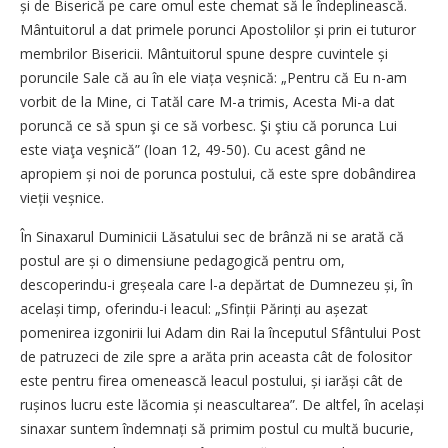
și de Biserică pe care omul este chemat să le îndeplinească.
Mântuitorul a dat primele porunci Apostolilor și prin ei tuturor
membrilor Bisericii. Mântuitorul spune despre cuvintele și
poruncile Sale că au în ele viața veșnică: „Pentru că Eu n-am
vorbit de la Mine, ci Tatăl care M-a trimis, Acesta Mi-a dat
poruncă ce să spun şi ce să vorbesc. Şi ştiu că porunca Lui
este viaţa veşnică” (Ioan 12, 49-50). Cu acest gând ne
apropiem și noi de porunca postului, că este spre dobândirea
vieții veșnice.
În Sinaxarul Duminicii Lăsatului sec de brânză ni se arată că
postul are și o dimensiune pedagogică pentru om,
descoperindu-i greșeala care l-a depărtat de Dumnezeu și, în
ace­lași timp, oferindu-i leacul: „Sfinții Părinți au așezat
pomenirea izgonirii lui Adam din Rai la începutul Sfântului Post
de patruzeci de zile spre a arăta prin aceasta cât de folositor
este pentru firea omenească leacul postului, și iarăși cât de
rușinos lucru este lăcomia și neascultarea”. De altfel, în același
sinaxar suntem îndem­nați să primim postul cu multă bucurie,