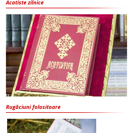
Acatiste zilnice
Rugăciuni folositoare