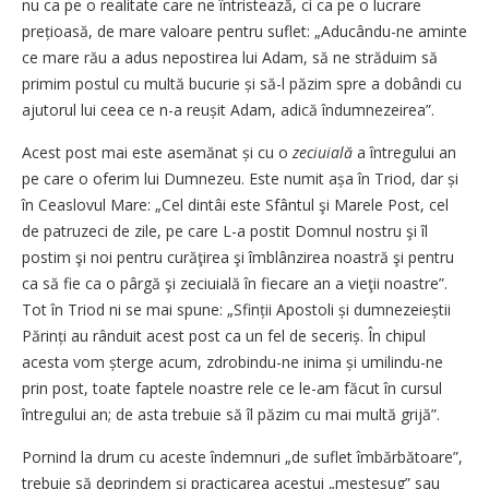
nu ca pe o realitate care ne întristează, ci ca pe o lucrare
prețioasă, de mare valoare pentru suflet: „Aducându-ne aminte
ce mare rău a adus nepostirea lui Adam, să ne străduim să
primim postul cu multă bucurie și să-l păzim spre a dobândi cu
ajutorul lui ceea ce n-a reușit Adam, adică îndumnezeirea”.
Acest post mai este asemănat și cu o
zeciuială
a întregului an
pe care o oferim lui Dumnezeu. Este numit așa în Triod, dar și
în Ceaslovul Mare: „Cel dintâi este Sfântul şi Marele Post, cel
de patruzeci de zile, pe care L-a postit Domnul nostru şi îl
postim şi noi pentru curăţirea şi îmblânzirea noastră şi pentru
ca să fie ca o pârgă şi zeciuială în fiecare an a vieţii noastre”.
Tot în Triod ni se mai spune: „Sfinții Apostoli și dumnezeieștii
Părinți au rânduit acest post ca un fel de seceriș. În chipul
acesta vom șterge acum, zdrobindu-ne inima și umilindu-ne
prin post, toate faptele noastre rele ce le-am făcut în cursul
întregului an; de asta trebuie să îl păzim cu mai multă grijă”.
Pornind la drum cu aceste îndemnuri „de suflet îmbărbătoare”,
trebuie să deprindem și practicarea acestui „meșteșug” sau