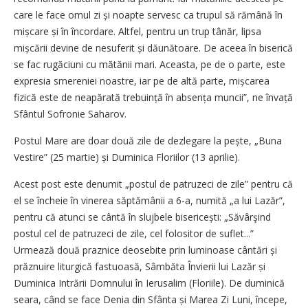
care le face omul zi și noapte servesc ca trupul să rămână în
mișcare și în încordare. Altfel, pentru un trup tânăr, lipsa
mișcării devine de nesuferit și dăunătoare. De aceea în biserică
se fac rugăciuni cu mătănii mari. Aceasta, pe de o parte, este
expresia smereniei noastre, iar pe de altă parte, mișca­rea
fizică este de neapărată trebuin­ță în absența muncii”, ne învață
Sfân­tul Sofronie Saharov.
Postul Mare are doar două zile de dezlegare la pește, „Buna
Vestire” (25 martie) și Duminica Floriilor (13 aprilie).
Acest post este denumit „postul de patruzeci de zile” pentru că
el se încheie în vinerea săptămânii a 6-a, numită „a lui Lazăr”,
pentru că atunci se cântă în slujbele bisericești: „Săvârşind
postul cel de patruzeci de zile, cel folositor de suflet...”
Urmează două praznice deosebite prin luminoase cântări și
prăznuire liturgică fastuoasă, Sâmbăta Învierii lui Lazăr și
Duminica Intrării Domnului în Ierusalim (Floriile). De duminică
seara, când se face Denia din Sfânta și Marea Zi Luni, începe,