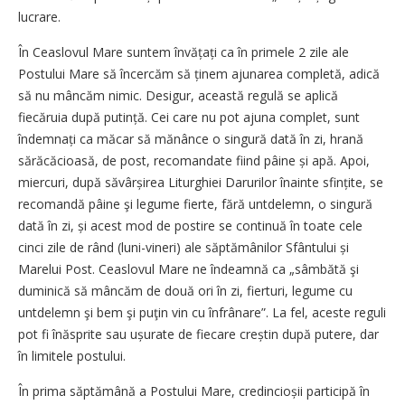
lucrare.
În Ceaslovul Mare suntem învă­țați ca în primele 2 zile ale
Postului Mare să încercăm să ținem ajunarea completă, adică
să nu mâncăm nimic. Desigur, această regulă se aplică
fiecăruia după putință. Cei care nu pot ajuna complet, sunt
îndem­nați ca măcar să mănânce o singură dată în zi, hrană
sărăcăcioasă, de post, recomandate fiind pâine și apă. Apoi,
miercuri, după săvârșirea Liturghiei Darurilor înainte sfințite, se
recomandă pâine şi legume fierte, fără untdelemn, o singură
dată în zi, și acest mod de postire se continuă în toate cele
cinci zile de rând (luni-vineri) ale săptămânilor Sfântului și
Marelui Post. Ceaslovul Mare ne îndeamnă ca „sâmbătă şi
duminică să mâncăm de două ori în zi, fierturi, legume cu
untdelemn şi bem şi puţin vin cu înfrânare”. La fel, aceste reguli
pot fi înăsprite sau ușurate de fiecare creștin după putere, dar
în limitele postului.
În prima săptămână a Postului Mare, credincioșii participă în