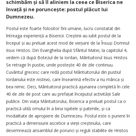
schimbăm și să îl aliniem la ceea ce Biserica ne
învață și ne poruncește: postul plăcut lui
Dumnezeu.
Postul este foarte folositor firii umane, lucru constatat din
întreaga expe­riență a Bisericii. Creștinii au iubit postul de la
început și au preluat acest mod de viețuire de la Însuși Domnul
Iisus Hristos. Din Evanghelia după Sfântul Matei, la capitolul 4,
vedem că după Botezul de la Iordan, Mântuitorul Iisus Hristos
Se retrage în pustie, unde postește 40 de zile continuu.
Cuvântul grecesc care redă postul Mântuitorului din pustiul
Iordanului este
nistevo
, care înseamnă efectiv a nu mânca și
bea nimic. Deci, Mântuitorul practică aju­narea completă în cele
40 de zile de post care au prefațat începutul activității Sale
publice. Din viața Mân­tuitorului, Biserica a preluat postul ca o
practică utilă omului în a birui ispitele și patimile, și ca
modalitate de apropiere de Dumnezeu. Postul este o punere în
practică a dimensiunii ascetice a vieții crești­nului, care
desemnează ansamblul de porunci și reguli stabilite de Hristos