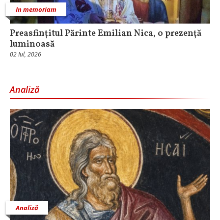
In memoriam
Preasfințitul Părinte Emilian Nica, o prezență
luminoasă
02 Iul, 2026
Analiză
Analiză