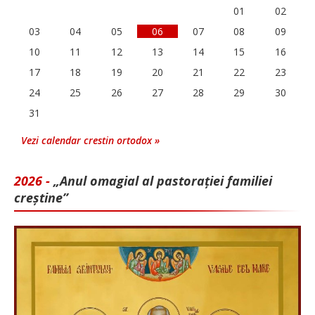
01
02
03
04
05
06
07
08
09
10
11
12
13
14
15
16
17
18
19
20
21
22
23
24
25
26
27
28
29
30
31
Vezi calendar crestin ortodox »
2026 -
„Anul omagial al pastorației familiei
creștine”