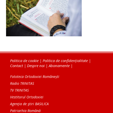
Politica de cookie
|
Politica de confidențialitate
|
Contact
|
Despre noi
|
Abonamente
|
Fototeca Ortodoxiei Românești
Radio TRINITAS
TV TRINITAS
Vestitorul Ortodoxiei
Agenţia de ştiri BASILICA
Patriarhia Română