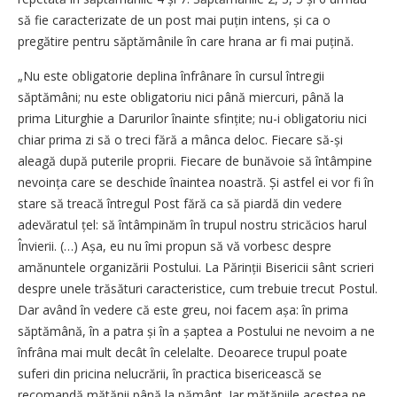
să fie caracterizate de un post mai puțin intens, și ca o
pregătire pentru săptămânile în care hrana ar fi mai puțină.
„Nu este obligatorie deplina înfrânare în cursul întregii
săptămâni; nu este obligatoriu nici până miercuri, până la
prima Liturghie a Darurilor înainte sfințite; nu-i obligatoriu nici
chiar prima zi să o treci fără a mânca deloc. Fiecare să-și
aleagă după puterile proprii. Fiecare de bunăvoie să întâmpine
nevoința care se deschide înaintea noastră. Și astfel ei vor fi în
stare să treacă întregul Post fără ca să piardă din vedere
adevăratul țel: să întâmpinăm în trupul nostru stricăcios harul
Învierii. (…) Așa, eu nu îmi propun să vă vorbesc despre
amănuntele organizării Postului. La Părinții Bisericii sânt scrieri
despre unele trăsături caracteristice, cum trebuie trecut Postul.
Dar având în vedere că este greu, noi facem așa: în prima
săptămână, în a patra și în a șaptea a Postului ne nevoim a ne
înfrâna mai mult decât în celelalte. Deoarece trupul poate
suferi din pricina nelucrării, în practica bisericească se
recomandă mătănii până la pământ. Iar mătăniile acestea pe