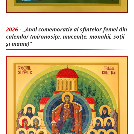
2026 -
„Anul comemorativ al sfintelor femei din
calendar (mironosițe, mu­cenițe, monahii, soții
și mame)”