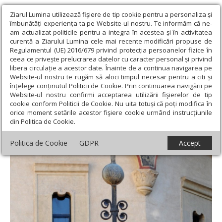
Ziarul Lumina utilizează fişiere de tip cookie pentru a personaliza și
îmbunătăți experiența ta pe Website-ul nostru. Te informăm că ne-
am actualizat politicile pentru a integra în acestea și în activitatea
curentă a Ziarului Lumina cele mai recente modificări propuse de
Regulamentul (UE) 2016/679 privind protecția persoanelor fizice în
ceea ce privește prelucrarea datelor cu caracter personal și privind
libera circulație a acestor date. Înainte de a continua navigarea pe
Website-ul nostru te rugăm să aloci timpul necesar pentru a citi și
Ziarul Lumina
›
Teologie și spiritualitate
›
Theologica
›
Sfântul și
înțelege conținutul Politicii de Cookie. Prin continuarea navigării pe
Marele Post, zeciuiala pe care o dăm lui Dumnezeu
Website-ul nostru confirmi acceptarea utilizării fişierelor de tip
cookie conform Politicii de Cookie. Nu uita totuși că poți modifica în
Sfântul și Marele Post, zeciuiala pe care o
orice moment setările acestor fişiere cookie urmând instrucțiunile
din Politica de Cookie.
dăm lui Dumnezeu
Politica de Cookie
GDPR
Accept