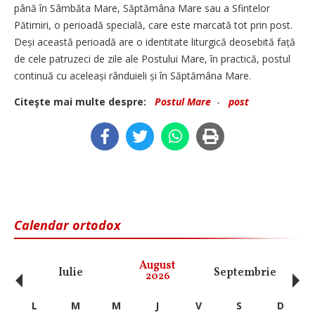
până în Sâmbăta Mare, Săptămâna Mare sau a Sfintelor
Pătimiri, o perioadă specială, care este marcată tot prin post.
Deși această perioadă are o identitate liturgică deosebită față
de cele patruzeci de zile ale Postului Mare, în practică, postul
continuă cu aceleași rânduieli și în Săptămâna Mare.
Citeşte mai multe despre:
Postul Mare
-
post
Calendar ortodox
‹
›
August
Iulie
Septembrie
O
2026
L
M
M
J
V
S
D