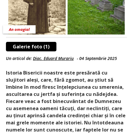
An omagial
Galerie foto (1)
Un articol de:
Diac. Eduard Murariu
-
04 Septembrie 2025
Istoria Bisericii noastre este presărată cu
slujitori aleși, care, fără zgomot, au știut să
îmbine în mod firesc înțelepciunea cu smerenia,
ascultarea cu jertfa și suferința cu nădejdea.
Fiecare veac a fost binecuvântat de Dumnezeu
cu asemenea oameni tăcuți, dar neclintiți, care
au ținut aprinsă candela credinței chiar și în cele
mai grele momente ale istoriei. Nu întotdeauna
numele lor sunt cunoscute, iar faptele lor nu se