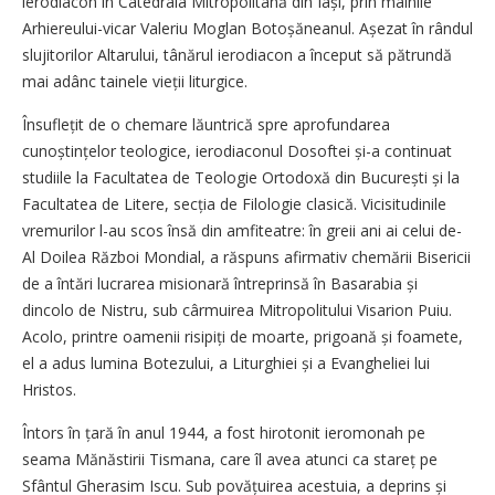
ierodiacon în Catedrala Mitropolitană din Iași, prin mâinile
Arhiereului-vicar Valeriu Moglan Botoșăneanul. Așezat în rândul
slujitorilor Altarului, tânărul ierodiacon a început să pătrundă
mai adânc tainele vieții liturgice.
Însuflețit de o chemare lăuntrică spre aprofundarea
cunoștințelor teologice, ierodiaconul Dosoftei și-a continuat
studiile la Facultatea de Teologie Ortodoxă din București și la
Facultatea de Litere, secția de Filologie clasică. Vicisitudinile
vremurilor l-au scos însă din amfiteatre: în greii ani ai celui de-
Al Doilea Război Mondial, a răspuns afirmativ chemării Bisericii
de a întări lucrarea misionară întreprinsă în Basarabia și
dincolo de Nistru, sub cârmuirea Mitropolitului Visarion Puiu.
Acolo, printre oamenii risipiți de moarte, prigoană și foamete,
el a adus lumina Botezului, a Liturghiei și a Evangheliei lui
Hristos.
Întors în țară în anul 1944, a fost hirotonit ieromonah pe
seama Mănăstirii Tismana, care îl avea atunci ca stareț pe
Sfântul Ghera­sim Iscu. Sub povățuirea acestuia, a deprins și