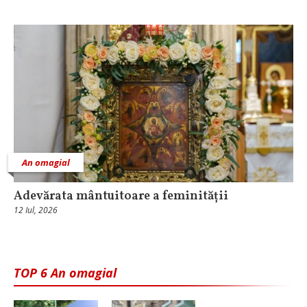
An omagial
Adevărata mântuitoare a feminității
12 Iul, 2026
TOP 6 An omagial