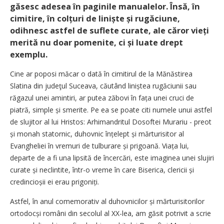
găsesc adesea în paginile manualelor. Însă, în
cimitire, în colțuri de liniște și rugăciune,
odihnesc astfel de suflete curate, ale căror vieți
merită nu doar pomenite, ci și luate drept
exemplu.
Cine ar poposi măcar o dată în cimitirul de la Mănăstirea
Slatina din judeţul Suceava, căutând liniștea rugăciunii sau
răgazul unei amintiri, ar putea zăbovi în fața unei cruci de
piatră, simple și smerite. Pe ea se poate citi numele unui astfel
de slujitor al lui Hristos: Arhi­man­dritul Dosoftei Murariu - preot
și monah statornic, duhovnic în­țelept și mărturisitor al
Evangheliei în vremuri de tulburare și prigoană. Viața lui,
departe de a fi una lipsită de încercări, este ima­ginea unei slujiri
curate și neclintite, într-o vreme în care Biserica, clericii și
credincioșii ei erau prigoniți.
Astfel, în anul comemorativ al duhovnicilor și mărturisitorilor
ortodocși români din secolul al XX-lea, am găsit potrivit a scrie