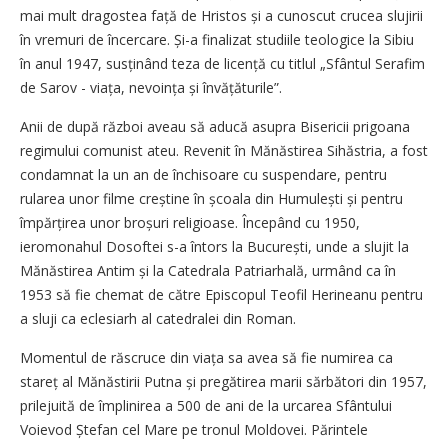
mai mult dragostea față de Hristos și a cunoscut crucea slujirii
în vremuri de încercare. Și-a finalizat studiile teologice la Sibiu
în anul 1947, susținând teza de licență cu titlul „Sfântul Serafim
de Sarov - viața, nevoința și învățăturile”.
Anii de după război aveau să aducă asupra Bisericii prigoana
re­gimului comunist ateu. Revenit în Mănăstirea Sihăstria, a fost
condamnat la un an de închisoare cu suspendare, pentru
rularea unor filme creștine în școala din Humulești și pentru
împărțirea unor broșuri religioase. Începând cu 1950,
ieromonahul Dosoftei s-a întors la București, unde a slujit la
Mănăstirea Antim și la Catedrala Patriarhală, urmând ca în
1953 să fie chemat de către Episcopul Teofil Herineanu pentru
a sluji ca eclesiarh al catedralei din Roman.
Momentul de răscruce din viața sa avea să fie numirea ca
stareț al Mănăstirii Putna și pregătirea marii sărbători din 1957,
prilejuită de împlinirea a 500 de ani de la urcarea Sfântului
Voievod Ștefan cel Mare pe tronul Moldovei. Părintele