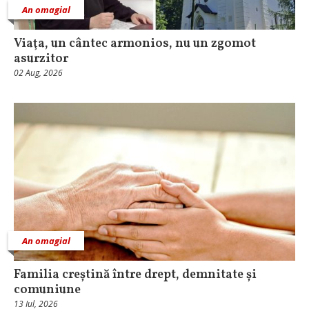
An omagial
Viaţa, un cântec armonios, nu un zgomot
asurzitor
02 Aug, 2026
An omagial
Familia creștină între drept, demnitate și
comuniune
13 Iul, 2026