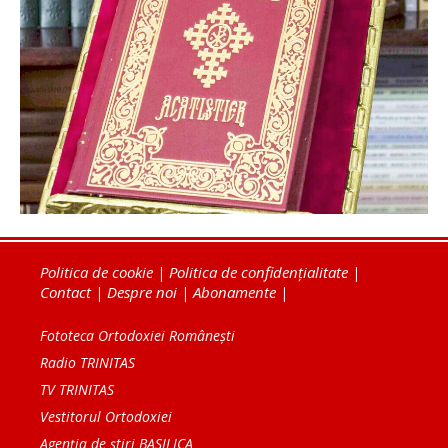
Politica de cookie
|
Politica de confidențialitate
|
Contact
|
Despre noi
|
Abonamente
|
Fototeca Ortodoxiei Românești
Radio TRINITAS
TV TRINITAS
Vestitorul Ortodoxiei
Agenţia de ştiri BASILICA