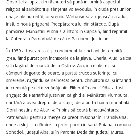
Dosoftei a luptat din răsputeri să pună în lumină aspectul
religios al sărbătorii și sfințenia voievodului, în ciuda presiunilor
uriașe ale autorităților vremii. Mărturisirea vitejească i-a adus,
însă, o nouă prigoană: îndepărtarea lui din stăreție. După
părăsirea Mănăstirii Putna s-a întors în Capitală, fiind reprimit
la Catedrala Patriarhală de către Patriarhul Justinian.
În 1959 a fost arestat și condamnat la cinci ani de temniță
grea, fiind purtat prin închisorile de la Jilava, Gherla, Aiud, Salcia
și în lagărul de muncă de la Ostrov. Aici, în celule reci și
câmpuri dogorite de soare, a purtat crucea suferinței cu
smerenie, rugându-se neîncetat pentru chinuitorii săi și întărind
în credință pe cei deznă­dăjduiți. Eliberat în anul 1964, a fost
angajat de Patriarhul Justinian ca ghid al Mănăstirii Plumbuita,
dar fără a avea dreptul de a sluji și de a purta haina monahală.
Dorul nestins de Altar l-a îm­pins să ceară binecuvântarea
Patriarhului pentru a merge ca preot misionar în Transilvania,
unde a slujit cu dăruire ca preot paroh în satul Poiana, comuna
Sohodol, județul Alba, și în Parohia Deda din județul Mureș.