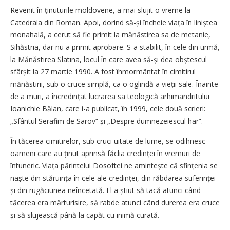
Revenit în ținuturile moldovene, a mai slujit o vreme la
Catedrala din Roman. Apoi, dorind să-și încheie viața în liniștea
monahală, a cerut să fie primit la mănăstirea sa de metanie,
Sihăstria, dar nu a primit aprobare. S-a stabilit, în cele din urmă,
la Mănăstirea Slatina, locul în care avea să-și dea obștescul
sfârșit la 27 martie 1990. A fost înmormântat în cimitirul
mănăstirii, sub o cruce simplă, ca o oglindă a vieții sale. Înainte
de a muri, a încredințat lucrarea sa teologică arhimandritului
Ioanichie Bălan, care i-a publicat, în 1999, cele două scrieri:
„Sfântul Serafim de Sarov” și „Despre dumnezeiescul har”.
În tăcerea cimitirelor, sub cruci uitate de lume, se odihnesc
oameni care au ținut aprinsă făclia cre­din­ței în vremuri de
întuneric. Viața părintelui Dosoftei ne amin­tește că sfințenia se
naște din stă­ruin­ța în cele ale credinței, din răb­darea suferinței
și din rugăciunea neîncetată. El a știut să tacă atunci când
tăcerea era mărturisire, să rabde atunci când durerea era cruce
și să slujească până la capăt cu inimă curată.