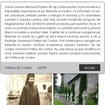
Ziarul Lumina utilizează fişiere de tip cookie pentru a personaliza și
îmbunătăți experiența ta pe Website-ul nostru. Te informăm că ne-
am actualizat politicile pentru a integra în acestea și în activitatea
curentă a Ziarului Lumina cele mai recente modificări propuse de
Regulamentul (UE) 2016/679 privind protecția persoanelor fizice în
ceea ce privește prelucrarea datelor cu caracter personal și privind
libera circulație a acestor date. Înainte de a continua navigarea pe
Website-ul nostru te rugăm să aloci timpul necesar pentru a citi și
Ziarul Lumina
›
Actualitate religioasă
›
An omagial
›
înțelege conținutul Politicii de Cookie. Prin continuarea navigării pe
Arhimandritul Dosoftei Murariu, mărturisitor între temniță și Altar
Website-ul nostru confirmi acceptarea utilizării fişierelor de tip
cookie conform Politicii de Cookie. Nu uita totuși că poți modifica în
Arhimandritul Dosoftei Murariu,
orice moment setările acestor fişiere cookie urmând instrucțiunile
din Politica de Cookie.
mărturisitor între temniță și Altar
Politica de Cookie
GDPR
Accept