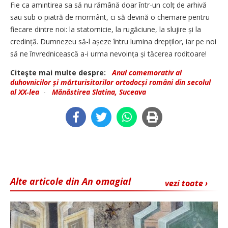
Fie ca amintirea sa să nu rămână doar într-un colț de arhivă
sau sub o piatră de mormânt, ci să devină o chemare pentru
fiecare dintre noi: la statornicie, la rugăciune, la slujire și la
credință. Dumnezeu să-l așeze întru lumina drepților, iar pe noi
să ne învrednicească a-i urma nevoința și tăcerea roditoare!
Citeşte mai multe despre:
Anul comemorativ al
duhovnicilor și mărturisitorilor ortodocși români din secolul
al XX‑lea
-
Mănăstirea Slatina, Suceava
Alte articole din An omagial
vezi toate ›