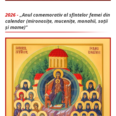
2026 -
„Anul comemorativ al sfintelor femei din
calendar (mironosițe, mu­cenițe, monahii, soții
și mame)”