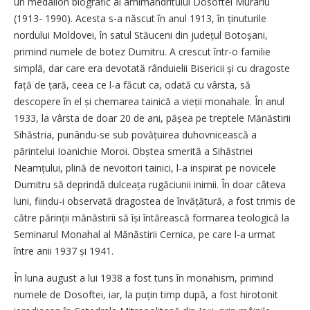
un medalion biografic al arhimandritului Dosoftei Murariu
(1913- 1990). Acesta s-a născut în anul 1913, în ținuturile
nordului Moldovei, în satul Stăuceni din județul Botoșani,
primind numele de botez Dumitru. A crescut într-o familie
simplă, dar care era devotată rânduielii Bisericii și cu dragoste
față de țară, ceea ce l-a făcut ca, odată cu vârsta, să
descopere în el și chemarea tainică a vieții monahale. În anul
1933, la vârsta de doar 20 de ani, pășea pe treptele Mănăstirii
Sihăstria, punându-se sub povățuirea duhovnicească a
părintelui Ioanichie Moroi. Obștea smerită a Sihăstriei
Neamțului, plină de nevoitori tainici, l-a inspirat pe novicele
Dumitru să deprindă dulceața rugăciunii inimii. În doar câteva
luni, fiindu-i observată dragostea de învățătură, a fost trimis de
către părinții mănăstirii să își întărească formarea teologică la
Seminarul Monahal al Mănăstirii Cernica, pe care l-a urmat
între anii 1937 și 1941.
În luna august a lui 1938 a fost tuns în monahism, primind
numele de Dosoftei, iar, la puțin timp după, a fost hirotonit