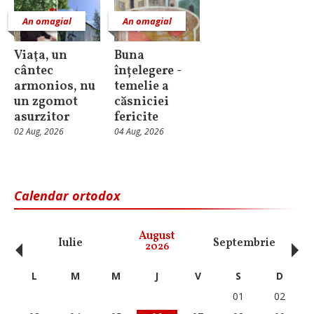
An omagial
An omagial
Viaţa, un
Buna
cântec
înțelegere -
armonios, nu
temelie a
un zgomot
căsniciei
asurzitor
fericite
02 Aug, 2026
04 Aug, 2026
Calendar ortodox
‹
›
August
Iulie
Septembrie
O
2026
L
M
M
J
V
S
D
01
02