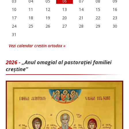
03
04
05
06
07
08
09
10
11
12
13
14
15
16
17
18
19
20
21
22
23
24
25
26
27
28
29
30
31
Vezi calendar crestin ortodox »
2026 -
„Anul omagial al pastorației familiei
creștine”