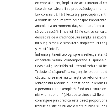
exterior al auzirii, împlinit de actul interior al 
face din cei cărora li se propovăduieşte membre
Era convins că, fără lectură şi preocupări pentru 
A vorbit de nenumărate ori despre importanţa c
articole. La un moment dat, spunea: „Preotul tre
să vorbească în limba lui. Să fie cult cu cel cult
deosebire de a credinciosului simplu, să izvora
nu pur şi simplu o simplitate-simplitate. Nu se
şi Molitfelnicul”.
Îndruma şi tinerii teologi spre o reflecţie atent
exigenţele misiunii contemporane. El spunea pe
Ceaslovul şi Molitfelnicul. Preotul trebuie să fie 
Trebuie să răspundă la exigenţele lor. Lumea de
căutat, nu se mai mulţumeşte cu retorici ieftine 
Mitropolitul Antonie nu a fost doar un ierarh lu
o personalitate exemplară, fiind unul dintre 
nisi virum bonum” („Nu poate cineva să fie un 
convingere prin predică este direct proporţion
trebuie să ştie că nu are o viaţă publică şi una 