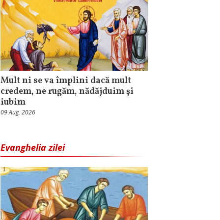
Mult ni se va împlini dacă mult
credem, ne rugăm, nădăjduim și
iubim
09 Aug, 2026
Evanghelia zilei