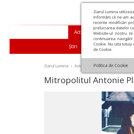
Ziarul Lumina utilizea
informăm că ne-am actu
recente modificări pr
prelucrarea datelor cu
Actualitate religioasă
T
Website-ul nostru te 
continuarea navigării 
Cookie. Nu uita totuși 
Știri
Mesaje și cuvântări
de Cookie.
Politica de Cookie
Ziarul Lumina
›
Actualitate religioasă
›
An omag
Mitropolitul Antonie P
st
Septembrie
Octombrie
Noiembrie
Decembrie
Ianuar