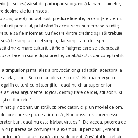
credinţei şi desăvârşit de participarea organică la harul Tainelor,
 depline ale lui Hristos”.
scris, preoţii nu pot rosti predici eficiente, la cerinţele vremii.
ulturii preotului, publicând în acest sens numeroase studii şi
buie să fie informat. Cu fiecare dintre credincioşii săi trebuie
, şi să fie simplu cu cel simplu, dar simplitatea lui, spre
scă dintr-o mare cultură. Să fie o înălţime care se adaptează,
 poate face misiune după ureche, ca altădată, doar cu epitrahilul
ă a timpurilor şi mai ales a provocărilor şi adaptării acestora la
 acelaşi ton: „Se cere un plus de cultură. Nu mai merge cu
egal în cultură cu păstoriţii lui, dacă nu chiar superior lor.
 azi vrea argumente, logică, desfăşurare de idei, stil sobru şi
şi cu floricele!”.
minat şi vizionar, un strălucit predicator, ci şi un model de om,
cei despre care se poate afirma că „Non posse oratorem esse,
orator bun, dacă nu este bărbat virtuos”). De aceea, puterea de
ală cu puterea de convingere a exemplului personal: „Preotul
particulară, ci una singură, aceea de preot. Cuvântul lui trebuie