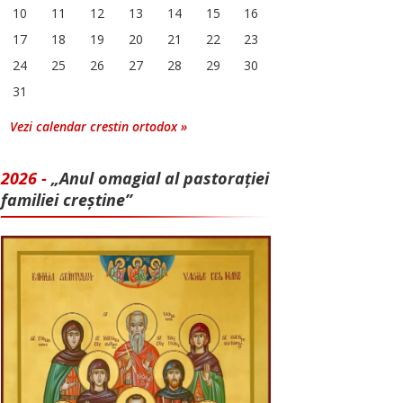
10
11
12
13
14
15
16
17
18
19
20
21
22
23
24
25
26
27
28
29
30
31
Vezi calendar crestin ortodox »
2026 -
„Anul omagial al pastorației
familiei creștine”