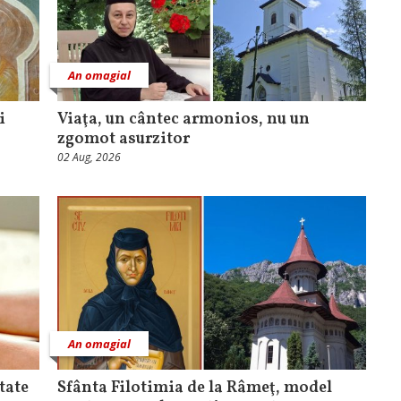
An omagial
i
Viaţa, un cântec armonios, nu un
zgomot asurzitor
02 Aug, 2026
An omagial
tate
Sfânta Filotimia de la Râmeţ, model