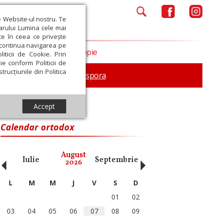
e Website-ul nostru. Te
iarului Lumina cele mai
ce în ceea ce privește
a continua navigarea pe
Opinii
Filantropie
iticii de Cookie. Prin
ie conform Politicii de
trucțiunile din Politica
In memoriam
Diaspora
Accept
rmania
Calendar ortodox
‹
›
August
Iulie
Septembrie
Octombrie
Noiembri
2026
L
M
M
J
V
S
D
01
02
03
04
05
06
07
08
09