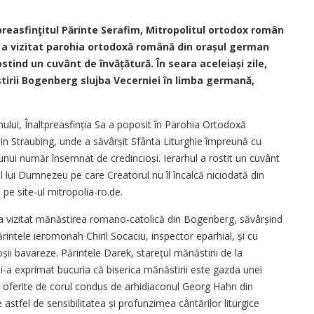
reasfinţitul Părinte Serafim, Mitropolitul ortodox român
, a vizitat parohia ortodoxă română din orașul german
stind un cuvânt de învățătură. În seara aceleiași zile,
stirii Bogenberg slujba Vecerniei în limba germană,
ui, Înalt­preasfinția Sa a poposit în Parohia Ortodoxă
din Straubing, unde a săvârșit Sfânta Liturghie împreună cu
unui număr însemnat de credin­cioși. Ierarhul a rostit un cuvânt
l lui Dumnezeu pe care Creatorul nu îl încalcă niciodată din
pe site-ul mitropolia-ro.de.
t a vizitat mănăstirea romano-catolică din Bogenberg, săvârșind
rintele ieromonah Chiril Socaciu, inspector eparhial, și cu
oșii bavareze. Părintele Darek, starețul mănăstirii de la
i-a exprimat bucuria că biserica mănăstirii este gazda unei
t oferite de corul condus de arhidiaconul Georg Hahn din
astfel de sensibilitatea și profunzimea cântărilor liturgice