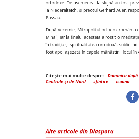
ortodoxe. De asemenea, la slujbă au fost preze
la Niederalteich, și preotul Gerhard Auer, respo
Passau.
După Vecernie, Mitropolitul ortodox român a ofi
Mihail, iar la finalul acesteia a rostit o meditaț
în tradiția și spiritualitatea ortodoxă, subliniin
fost apoi așezată în capela mănăstirii, locul în c
Citeşte mai multe despre:
Duminica după 
Centrale şi de Nord
-
sfintire
-
icoana
Alte articole din Diaspora