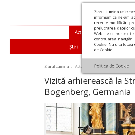
Ziarul Lumina utilizea
informăm că ne-am actu
recente modificări pr
prelucrarea datelor cu
Actualitate religioasă
T
Website-ul nostru te 
continuarea navigării 
Cookie. Nu uita totuși 
Știri
Mesaje și cuvântări
de Cookie.
Politica de Cookie
Ziarul Lumina
›
Actualitate religioasă
›
Diaspor
Vizită arhierească la St
Bogenberg, Germania
st
Septembrie
Octombrie
Noiembrie
Decembrie
Ianuar