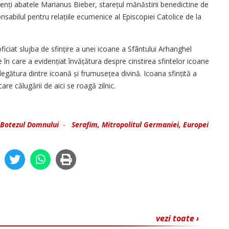
nți abatele Marianus Bieber, starețul mănăstirii benedictine de
nsabilul pentru relațiile ecumenice al Episcopiei Catolice de la
ciat slujba de sfințire a unei icoane a Sfântului Arhanghel
ie în care a evidențiat învățătura despre cinstirea sfintelor icoane
d legătura dintre icoană și frumu­sețea divină. Icoana sfințită a
are călugării de aici se roagă zilnic.
Botezul Domnului
-
Serafim, Mitropolitul Germaniei, Europei
vezi toate ›