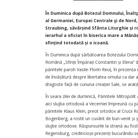
În Duminica după Botezul Domnului, Înaltp
al Germaniei, Europei Centrale şi de Nord
Straubing, săvârșind Sfânta Liturghie și ro
ierarhul a oficiat în biserica mare a Mănă
sfințind totodată și o icoană.
În Duminica după sărbătoarea Botezului Domnul
Română „Sfinții Împărați Constantin și Elena” 
părintele paroh Vasile-Florin Reuț, în prezența 
de învățătură despre libertatea omului ca dar a
dragoste față de cununa creației Sale, se arată 
În seara zilei de duminică, Părintele Mitropoli
aici slujba ortodoxă a Vecerniei împreună cu pă
părintele Klaus Klein, preot ortodox al Crucii R
Bogenberg, a rostit un cuvânt de bun-venit și ș
slujbe ortodoxe. Răspunsurile la strană au fos
Regensburg, cre­dincioșii prezenți bucurându-se 