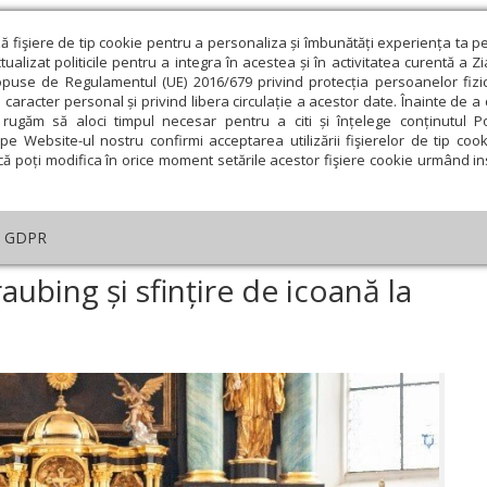
ză fişiere de tip cookie pentru a personaliza și îmbunătăți experiența ta p
alizat politicile pentru a integra în acestea și în activitatea curentă a Z
opuse de Regulamentul (UE) 2016/679 privind protecția persoanelor fizi
 caracter personal și privind libera circulație a acestor date. Înainte de 
eologie și spiritualitate
Educaţie și Cultură
Societate
rugăm să aloci timpul necesar pentru a citi și înțelege conținutul Pol
pe Website-ul nostru confirmi acceptarea utilizării fişierelor de tip cook
că poți modifica în orice moment setările acestor fişiere cookie urmând ins
An omagial
Comunicate de presă
Documentar
GDPR
a
›
Vizită arhierească la Straubing și sfințire de icoană la Bogenberg, Ge
raubing și sfințire de icoană la
ie
Februarie
Martie
Aprilie
Mai
Iunie