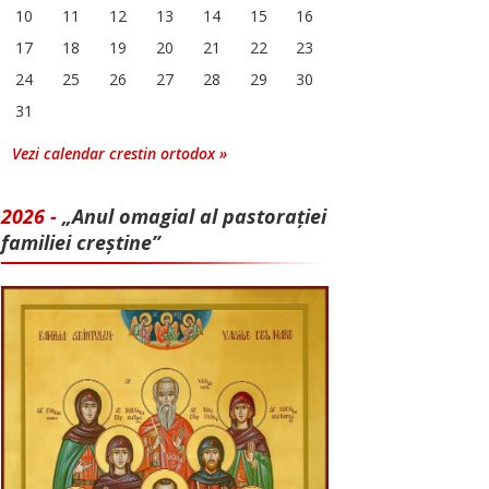
10
11
12
13
14
15
16
17
18
19
20
21
22
23
24
25
26
27
28
29
30
31
Vezi calendar crestin ortodox »
2026 -
„Anul omagial al pastorației
familiei creștine”