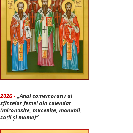
2026 -
„Anul comemorativ al
sfintelor femei din calendar
(mironosițe, mu­cenițe, monahii,
soții și mame)”