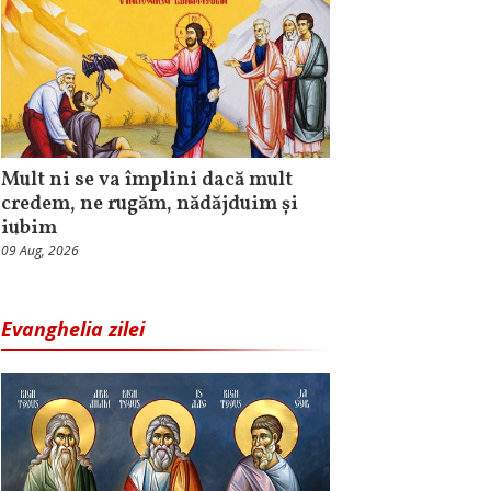
Mult ni se va împlini dacă mult
credem, ne rugăm, nădăjduim și
iubim
09 Aug, 2026
Evanghelia zilei