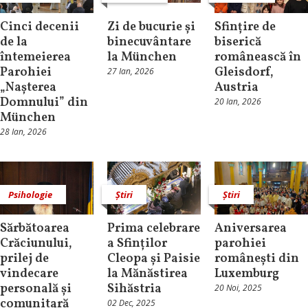
Cinci decenii
Zi de bucurie și
Sfințire de
de la
binecuvântare
biserică
întemeierea
la München
românească în
Parohiei
Gleisdorf,
27 Ian, 2026
„Nașterea
Austria
Domnului” din
20 Ian, 2026
München
28 Ian, 2026
Psihologie
Știri
Știri
Sărbătoarea
Prima celebrare
Aniversarea
Crăciunului,
a Sfinților
parohiei
prilej de
Cleopa și Paisie
românești din
vindecare
la Mănăstirea
Luxemburg
personală și
Sihăstria
20 Noi, 2025
comunitară
02 Dec, 2025