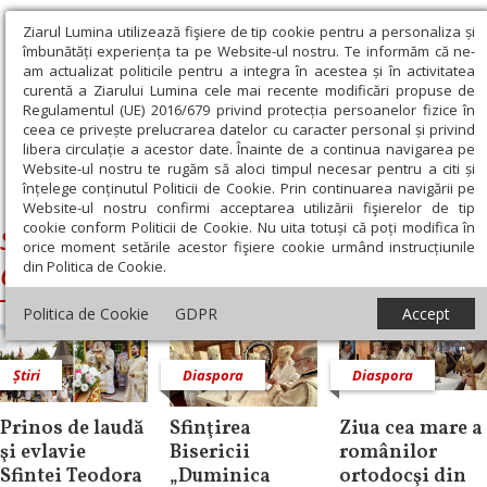
Ziarul Lumina utilizează fişiere de tip cookie pentru a personaliza și
îmbunătăți experiența ta pe Website-ul nostru. Te informăm că ne-
am actualizat politicile pentru a integra în acestea și în activitatea
curentă a Ziarului Lumina cele mai recente modificări propuse de
Regulamentul (UE) 2016/679 privind protecția persoanelor fizice în
ceea ce privește prelucrarea datelor cu caracter personal și privind
libera circulație a acestor date. Înainte de a continua navigarea pe
Website-ul nostru te rugăm să aloci timpul necesar pentru a citi și
Ziarul Lumina
›
Serafim, Mitropolitul Germaniei, Europei Centrale
înțelege conținutul Politicii de Cookie. Prin continuarea navigării pe
şi de Nord
Website-ul nostru confirmi acceptarea utilizării fişierelor de tip
cookie conform Politicii de Cookie. Nu uita totuși că poți modifica în
Serafim, Mitropolitul Germaniei, Europei
orice moment setările acestor fişiere cookie urmând instrucțiunile
din Politica de Cookie.
Centrale şi de Nord
Politica de Cookie
GDPR
Accept
Știri
Diaspora
Diaspora
Prinos de laudă
Sfinţirea
Ziua cea mare a
şi evlavie
Bisericii
românilor
Sfintei Teodora
„Duminica
ortodocşi din