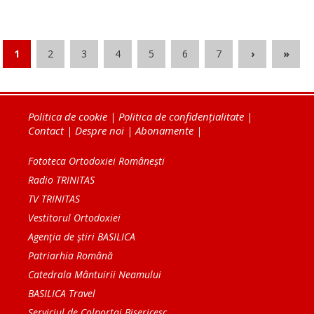
1
2
3
4
5
6
7
›
»
Politica de cookie
|
Politica de confidențialitate
|
Contact
|
Despre noi
|
Abonamente
|
Fototeca Ortodoxiei Românești
Radio TRINITAS
TV TRINITAS
Vestitorul Ortodoxiei
Agenţia de ştiri BASILICA
Patriarhia Română
Catedrala Mântuirii Neamului
BASILICA Travel
Serviciul de Colportaj Bisericesc