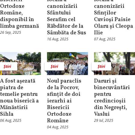
Ortodoxe
canonizării
canonizării
Române,
Sfântului
Sfinților
disponibil în
Serafim cel
Cuvioşi Paisie
limba germană
Răbdător de la
Olaru și Cleopa
Sâmbăta de Sus
Ilie
26 Sep, 2025
16 Aug, 2025
07 Aug, 2025
Știri
Știri
Știri
A fost așezată
Noul paraclis
Daruri și
piatra de
de la Pocrov,
binecuvântări
temelie pentru
sfințit de doi
pentru
noua biserică a
ierarhi ai
credincioșii
Mănăstirii
Bisericii
din Negrești,
Sihla
Ortodoxe
Vaslui
Române
06 Aug, 2025
29 Iul, 2025
04 Aug, 2025