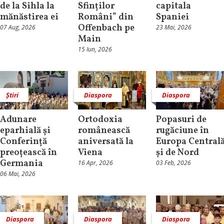
de la Sihla la
Sfinților
capitala
mănăstirea ei
Români” din
Spaniei
Offenbach pe
07 Aug, 2026
23 Mai, 2026
Main
15 Iun, 2026
Știri
Diaspora
Diaspora
Adunare
Ortodoxia
Popasuri de
eparhială și
românească
rugăciune în
Conferință
aniversată la
Europa Central
preoțească în
Viena
și de Nord
Germania
16 Apr, 2026
03 Feb, 2026
06 Mai, 2026
Diaspora
Diaspora
Diaspora