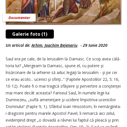
Documentar
Galerie foto (1)
Un articol de:
Arhim. Joachim Bejenariu
-
29 Iunie 2020
Saul era pe cale, de la Ierusalim la Damasc. Ce scop avea călă­
toria lui? „Mergeam la Damasc, spune el, cu putere şi
însărcinare de la arhierei să aduc legaţi la Ierusalim - şi pe cei
ce erau acolo... ucenici şi sfinţi...“ (Faptele Apostolilor 22,
5; 16,
10-12). Poate fi o mai tragică sfâşiere şi pervertire a conştiinţei
mai mare decât aceasta? Fariseul Saul, în numele legii lui
Dumnezeu, „suflă ameninţare şi ucidere împotriva ucenicilor
Domnului“ (Fapte 9, 1). Sfântul Ioan Hrisostom, în nemărginita-
i dragoste pentru marele Apostol Pavel, îi remarcă aici zelul,
evidenţiind drept „o dovadă a râvnei lui faptul că pleacă şi prin
cetăţi străine“ (Faptele Apostolilor, Om. 19, 2). Saul va osândi