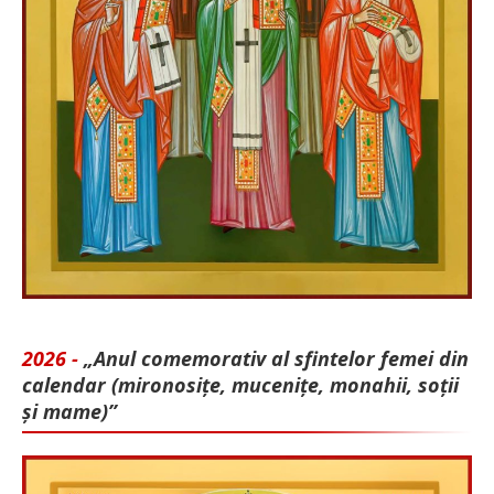
2026 -
„Anul comemorativ al sfintelor femei din
calendar (mironosițe, mu­cenițe, monahii, soții
și mame)”