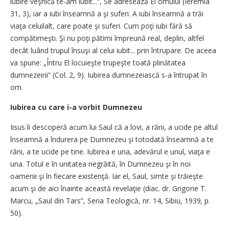
iubire veşnică te-am iubit...“, Se adresează El omului (Ieremia
31, 3), iar a iubi înseamnă a şi suferi. A iubi înseamnă a trăi
viaţa celuilalt, care poate şi suferi. Cum poţi iubi fără să
compătimeşti. Şi nu poţi pătimi împreună real, deplin, altfel
decât luând trupul însuşi al celui iubit... prin întru­pare. De aceea
va spune: „Întru El locuieşte trupeşte toată plinătatea
dumnezeirii“ (Col. 2, 9). Iubirea dumnezeiască s-a întrupat în
om.
Iubirea cu care i-a vorbit Dumnezeu
Iisus îi descoperă acum lui Saul că a lovi, a răni, a ucide pe altul
înseamnă a îndurera pe Dumnezeu şi totodată înseamnă a te
răni, a te ucide pe tine. Iubirea e una, adevărul e unul, viaţa e
una. Totul e în unitatea negrăită, în Dumnezeu şi în noi
oamenii şi în fie­care existenţă. Iar el, Saul, simte şi trăieşte
acum şi de aici înainte această revelaţie (diac. dr. Grigorie T.
Marcu, „Saul din Tars”, Seria Teologică, nr. 14, Sibiu, 1939
,
p.
50).