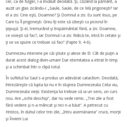
cer, ca de fulger, l-a învăluit deodată. Şi, căzând la pământ, a
auzit un glas zicându-i: „Saule, Saule, de ce Mă prigoneşti? Iar
el a zis: Cine eşti, Doamne? Şi Domnul a zis: Eu sunt Iisus, pe
Care tu Îl prigo­neşti. Greu îţi este să izbeşti cu piciorul în
ţepuşă. Şi el, tremurând şi înspăimântat fiind, a zis: Doamne,
ce voieşti să fac?, iar Domnul i-a zis: Ridică-te, intră în cetate şi
ţi se va spune ce trebuie să faci“ (Fapte 9, 4-6).
Dumnezeu intervine pe căi ştiute şi alese de El. Cât de puţin a
durat acest dialog divin-uman! Dar eternitatea a intrat în timp
şi a schimbat într-o clipă totul.
În sufletul lui Saul s-a
pro­dus un adevărat cataclism. Deodată,
întrezăreşte că lupta lui nu e în slujirea Dumnezeului Celui viu,
Dumnezeului vieţii. Existenţa lui trebuie să ia un sens, un curs
nou. Are „ochii deschişi“, dar nu vede nimic. „Trei zile a fost
fără vedere şi n-a mâncat şi nici n-a băut“. A petrecut cu
Hristos, în duhul celor trei zile, „întru asemănarea“ crucii, morţii
şi Învierii Lui.