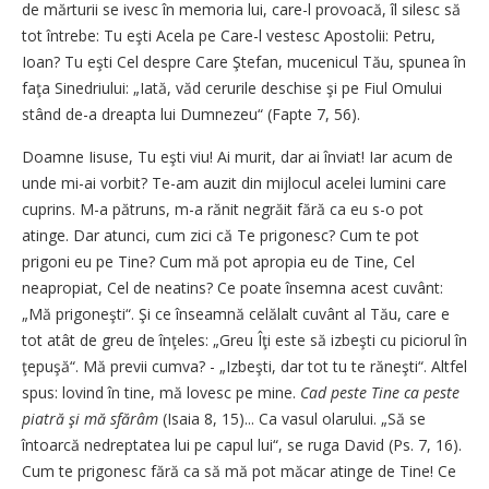
de mărturii se ivesc în memoria lui, care-l provoacă, îl silesc să
tot întrebe: Tu eşti Acela pe Care-l vestesc Apostolii: Petru,
Ioan? Tu eşti Cel despre Care Ştefan, mucenicul Tău, spunea în
faţa Sinedriului: „Iată, văd cerurile deschise şi pe Fiul Omului
stând de-a dreapta lui Dumnezeu“ (Fapte 7, 56).
Doamne Iisuse, Tu eşti viu! Ai murit, dar ai înviat! Iar acum de
unde mi-ai vorbit? Te-am auzit din mijlocul acelei lumini care
cuprins. M-a pătruns, m-a rănit negrăit fără ca eu s-o pot
atinge. Dar atunci, cum zici că Te prigonesc? Cum te pot
prigoni eu pe Tine? Cum mă pot apropia eu de Tine, Cel
neapropiat, Cel de neatins? Ce poate însemna acest cuvânt:
„Mă prigoneşti“. Şi ce în­seamnă celălalt cuvânt al Tău, care e
tot atât de greu de înţeles: „Greu Îţi este să izbeşti cu piciorul în
ţepuşă“. Mă previi cumva? - „Izbeşti, dar tot tu te răneşti“. Altfel
spus: lovind în tine, mă lovesc pe mine.
Cad peste Tine ca peste
piatră şi mă sfărâm
(Isaia 8, 15)... Ca vasul olarului. „Să se
întoarcă nedreptatea lui pe capul lui“, se ruga David (Ps. 7, 16).
Cum te prigonesc fără ca să mă pot măcar atinge de Tine! Ce