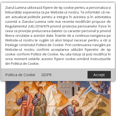
Ziarul Lumina utilizează fişiere de tip cookie pentru a personaliza și
îmbunătăți experiența ta pe Website-ul nostru. Te informăm că ne-
am actualizat politicile pentru a integra în acestea și în activitatea
curentă a Ziarului Lumina cele mai recente modificări propuse de
Regulamentul (UE) 2016/679 privind protecția persoanelor fizice în
ceea ce privește prelucrarea datelor cu caracter personal și privind
libera circulație a acestor date. Înainte de a continua navigarea pe
Website-ul nostru te rugăm să aloci timpul necesar pentru a citi și
Ziarul Lumina
›
Actualitate religioasă
›
Documentar
›
Întâlnirea
înțelege conținutul Politicii de Cookie. Prin continuarea navigării pe
lui Saul cu Hristos
Website-ul nostru confirmi acceptarea utilizării fişierelor de tip
cookie conform Politicii de Cookie. Nu uita totuși că poți modifica în
Întâlnirea lui Saul cu Hristos
orice moment setările acestor fişiere cookie urmând instrucțiunile
din Politica de Cookie.
Politica de Cookie
GDPR
Accept