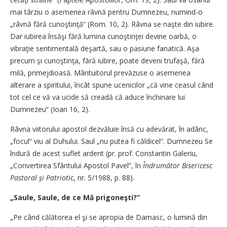
mai târziu o asemenea râvnă pentru Dumnezeu, numind-o
„râvnă fără cunoştinţă“ (Rom. 10, 2). Râvna se naşte din iubire.
Dar iubirea însăşi fără lumina cunoştinţei devine oarbă, o
vibraţie sentimentală de­şar­tă, sau o pasiune fanatică. Aşa
precum şi cunoştinţa, fără iubire, poate deveni trufaşă, fără
milă, primejdioasă. Mântuitorul prevăzuse o asemenea
alterare a spiritului, încât spune ucenicilor „că vine ceasul când
tot cel ce vă va ucide să creadă că aduce închinare lui
Dumnezeu“ (Ioan 16, 2).
Râvna viitorului apostol dezvăluie însă cu adevărat, în adânc,
„focul“ viu al Duhului. Saul „nu putea fi căldicel“. Dumnezeu Se
îndură de acest suflet ardent (pr. prof. Constantin Galeriu,
„Convertirea Sfântului Apostol Pavel”, în
Îndrumător Bisericesc
Pastoral şi Patriotic
, nr. 5/1988, p. 88).
„Saule, Saule, de ce Mă prigoneşti?”
„Pe când călătorea el şi se apropia de Damasc, o lumină din