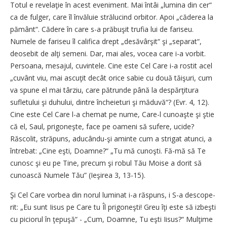
Totul e revelaţie în acest eveniment. Mai întâi „lumina din cer“
ca de fulger, care îl învăluie strălucind orbitor. Apoi „căderea la
pământ“. Cădere în care s-a prăbuşit trufia lui de fariseu.
Numele de fariseu îl califica drept „desăvârşit“ şi „separat“,
deosebit de alţi se­meni. Dar, mai ales, vocea care i-a vorbit.
Persoana, mesajul, cuvin­tele. Cine este Cel Care i-a rostit acel
„cuvânt viu, mai ascuţit decât orice sabie cu două tăişuri, cum
va spune el mai târziu, care pătrunde până la despărţitura
sufletului şi duhului, dintre încheieturi şi mă­duvă“? (Evr. 4, 12).
Cine este Cel Care l-a chemat pe nume, Care-l cunoaşte şi ştie
că el, Saul, prigoneşte, face pe oameni să sufere, ucide?
Răscolit, străpuns, aducându-şi aminte cum a strigat atunci, a
întrebat: „Cine eşti, Doamne?“ „Tu mă cunoşti. Fă-mă să Te
cunosc şi eu pe Tine, precum şi robul Tău Moise a dorit să
cunoască Numele Tău” (Ieşirea 3, 13-15).
Şi Cel Care vorbea din norul luminat i-a răspuns, i S-a descope­
rit: „Eu sunt Iisus pe Care tu Îl prigoneşti! Greu îţi este să izbeşti
cu piciorul în ţepuşă“ - „Cum, Doamne, Tu eşti Iisus?“ Mul­ţime