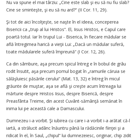
Nu va spune el mai târziu: „Cine este slab şi eu să nu fiu slab?
Cine se sminteşte, şi eu să nu ard?“ (II Cor. 11, 29).
Şi tot de aici încolţeşte, se naşte în el ideea, conceperea
Bisericii ca „trup al lui Hristos“. El, Iisus Hristos, e Capul care
poartă totul. Iar în trupul Lui - Biserica, în fiecare mădular se
află întregimea harică a vieţii Lui: „Dacă un mădular suferă,
toate mădularele suferă împreună“ (I Cor. 12, 26).
Ca din sâmbure, aşa precum spicul întreg e în bobul de grâu
ro­dit însutit, aşa precum pomul bogat în „ramurile căruia se
sălăşluiesc păsările cerului“ (Mat. 13, 32) e întreg în micul
grăunte de muştar, aşa se află şi creşte acum întreaga lui
mărturie despre Hristos Iisus, despre Biserică, despre
Preasfânta Treime, din acest Cuvânt-sămânţă semănat în
inima lui pe această cale a Damascului.
Dumnezeu i-a vorbit. Şi iubirea cu care i-a vorbit i-a arătat că-l
iartă, a strălucit adânc înăuntru până la rădăcinile fiinţei şi a
ridicat în el, în Saul, „chipul” lui dumnezeiesc, originar, chip zidit