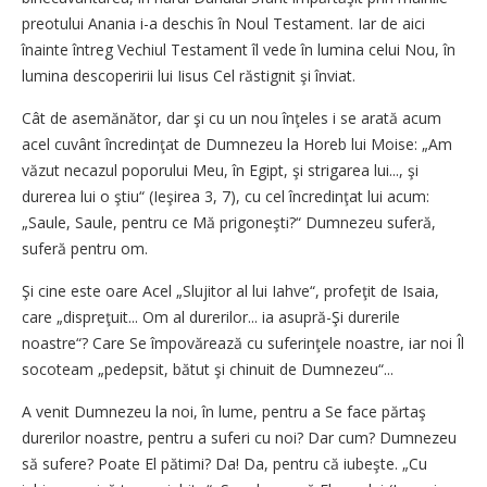
preotului Anania i-a deschis în Noul Testament. Iar de aici
înainte întreg Vechiul Testament îl vede în lumina celui Nou, în
lumina descope­ririi lui Iisus Cel răstignit şi înviat.
Cât de asemănător, dar şi cu un nou înţeles i se arată acum
acel cuvânt încredinţat de Dumnezeu la Horeb lui Moise: „Am
văzut ne­cazul poporului Meu, în Egipt, şi strigarea lui..., şi
durerea lui o ştiu“ (Ieşirea 3, 7), cu cel încredinţat lui acum:
„Saule, Saule, pentru ce Mă prigoneşti?“ Dumnezeu suferă,
suferă pentru om.
Şi cine este oare Acel „Slujitor al lui Iahve“, profeţit de Isaia,
care „dispreţuit... Om al durerilor... ia asupră-Şi durerile
noastre“? Care Se împovărează cu suferinţele noastre, iar noi Îl
socoteam „pedepsit, bătut şi chinuit de Dumnezeu“...
A venit Dumnezeu la noi, în lume, pentru a Se face părtaş
dure­rilor noastre, pentru a suferi cu noi? Dar cum? Dumnezeu
să sufere? Poate El pătimi? Da! Da, pentru că iubeşte. „Cu