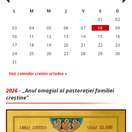
‹
›
L
M
M
J
V
S
D
01
02
03
04
05
06
07
08
09
10
11
12
13
14
15
16
17
18
19
20
21
22
23
24
25
26
27
28
29
30
31
Vezi calendar crestin ortodox »
2026 -
„Anul omagial al pastorației familiei
creștine”