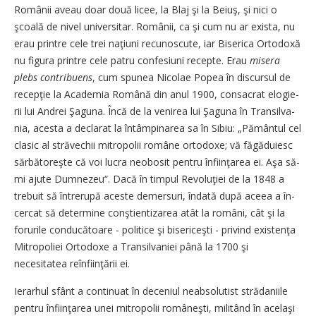
Ro­mânii aveau doar două li­cee, la Blaj şi la Beiuş, şi nici o
şcoală de nivel universitar. Ro­mâ­nii, ca şi cum nu ar exista, nu
erau printre cele trei naţiuni recunoscute, iar Biserica Orto­do­xă
nu figura printre cele patru con­fesiuni recepte. Erau
misera
plebs contribuens
, cum spunea Ni­colae Popea în discursul de
recepţie la Academia Română din anul 1900, consacrat elogi­e­
rii lui Andrei Şaguna. Încă de la venirea lui Şaguna în Tran­sil­va­
nia, acesta a declarat la în­tâm­­pi­­narea sa în Sibiu: „Pă­mân­tul cel
clasic al străvechii mi­tropolii române ortodoxe; vă fă­găduiesc
sărbătoreşte că voi lucra neobosit pentru în­fiin­ţa­rea ei. Aşa să-
mi ajute Dum­nezeu“. Dacă în timpul Re­vo­lu­ţiei de la 1848 a
trebuit să între­ru­pă aceste demersuri, îndată du­pă aceea a în­
cer­cat să determine conştientizarea atât la ro­mâni, cât şi la
forurile con­ducă­toa­re - politice şi bisericeşti - privind existenţa
Mi­tropoliei Or­to­do­xe a Tran­sil­va­niei până la 1700 şi
necesitatea reînfiinţării ei.
Ierarhul sfânt a continuat în deceniul neabsolutist strădaniile
pentru înfiinţarea unei mi­tro­polii româneşti, militând în acelaşi