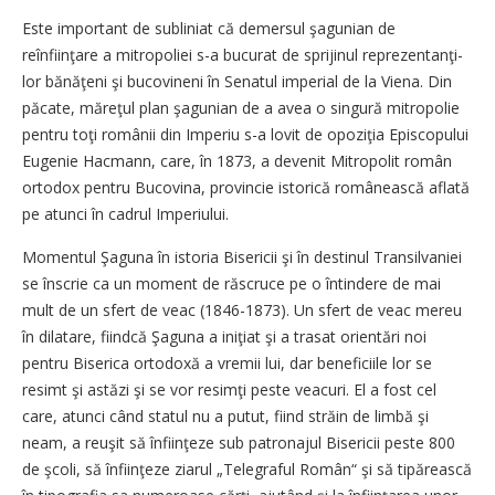
Este important de subliniat că demersul şagunian de
reînfiinţare a mitropoliei s-a bucurat de sprijinul repre­zen­tan­ţi­
lor bănăţeni şi bucovineni în Se­na­tul imperial de la Viena. Din
păcate, măreţul plan şagunian de a avea o singură mitropolie
pen­tru toţi românii din Imperiu s-a lovit de opoziţia Episcopului
Eugenie Hacmann, care, în 1873, a devenit Mitropolit ro­mân
ortodox pentru Bucovina, pr­o­vincie istorică românească aflată
pe atunci în cadrul Im­pe­riului.
Momentul Şaguna în istoria Bisericii şi în destinul Tran­sil­va­niei
se înscrie ca un moment de răscruce pe o întindere de mai
mult de un sfert de veac (1846-1873). Un sfert de veac mereu
în dilatare, fiindcă Şaguna a ini­ţiat şi a trasat orientări noi
pentru Biserica ortodoxă a vremii lui, dar beneficiile lor se
resimt şi astăzi şi se vor resimţi peste veacuri. El a fost cel
care, atunci când statul nu a putut, fiind străin de limbă şi
neam, a reuşit să în­fiin­ţeze sub patronajul Bisericii peste 800
de şcoli, să înfiinţeze ziarul „Telegraful Român“ şi să ti­părească