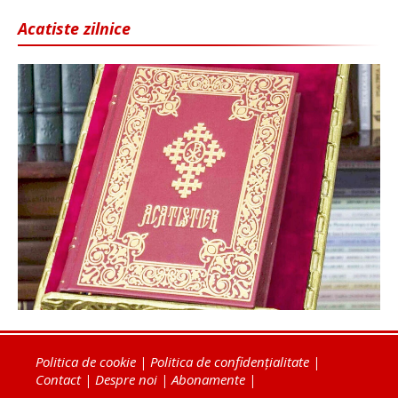
Acatiste zilnice
Politica de cookie
|
Politica de confidențialitate
|
Contact
|
Despre noi
|
Abonamente
|