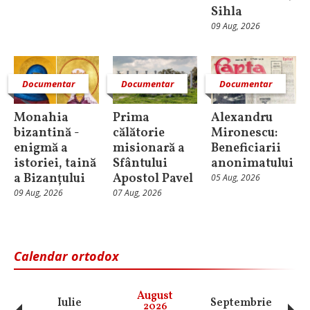
Sihla
09 Aug, 2026
Documentar
Documentar
Documentar
Monahia
Prima
Alexandru
bizantină -
călătorie
Mironescu:
enigmă a
misionară a
Beneficiarii
istoriei, taină
Sfântului
anonimatului
a Bizanțului
Apostol Pavel
05 Aug, 2026
09 Aug, 2026
07 Aug, 2026
Calendar ortodox
August
Iulie
Septembrie
O
2026