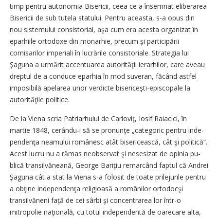
timp pentru autonomia Bisericii, ceea ce a însemnat eliberarea
Bisericii de sub tutela statului. Pentru aceasta, s-a opus din
nou sistemului consistorial, aşa cum era acesta organizat în
eparhiile ortodoxe din monarhie, precum şi participării
comisarilor imperiali în lu­cră­rile consistoriale. Strategia lui
Şaguna a urmărit accentuarea autorităţii ierarhilor, care aveau
dreptul de a conduce eparhia în mod suveran, făcând astfel
imposibilă apelarea unor verdicte bisericeşti-episcopale la
auto­ri­tăţile politice.
De la Viena scria Pa­tri­ar­hu­lui de Carloviţ, Iosif Raiacici, în
martie 1848, cerându-i să se pronunţe „categoric pentru inde­
pen­denţa neamului românesc atât bisericească, cât şi politică“.
Acest lucru nu a rămas neobservat şi nesesizat de opinia pu­
blică transilvăneană, George Bariţiu remarcând faptul că Andrei
Şaguna cât a stat la Viena s-a folosit de toate prilejurile pentru
a obţine independenţa religioasă a românilor or­to­docşi
transilvăneni faţă de cei sârbi şi concentrarea lor într-o
mitropolie naţională, cu totul independentă de oarecare alta,