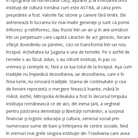
în tipografia sa numeroase cărţi, ajutând şi la în­fiinţarea unor
instituţii de cultu­ră română cum este ASTRA, al cărui prim-
preşedinte a fost. Valorile fac istorie şi cariere fără limite. Ele
antrenează în lucra­rea lor mai multe generaţii şi sunt ca pomii:
înfloresc şi reî­n­flo­resc, dau fructe într-un an şi în anii următori
într-un perpe­tuum care capătă caracter de act genezic, fiecare
sfârşit do­ve­dindu-se părelnic, căci se transformă într-un nou
început. Ac­ti­vi­tatea lui Şaguna e una de te­me­lie. Pe o astfel de
temelie s-au făcut ziduri, s-au ctitorit insti­tu­ţii, în pas cu
vremea şi cerinţele ei, fără a se lua totul de la început. Aşa cum
tradiţiile nu împiedică dezvoltarea, iar dezvoltarea, care e în
firea lumii, nu omoară tradiţiile. Starea de continuitate şi cea
de înnoire re­pre­zintă o mergere firească înainte, mână în
mână. Astfel, Mitro­po­lia Ardealului a fost în decursul tim­pului
instituţia românească ce de aici, din inima ţării, a ve­gheat
pentru păstrarea demnităţii şi libertăţii românilor, a susţinut
financiar şi logistic edu­caţia şi cultura, serviciul social prin
numeroase sume de bani şi înfiinţarea de centre sociale, fiind
în vremuri mai grele singura instituţie din Trasilvania care avea