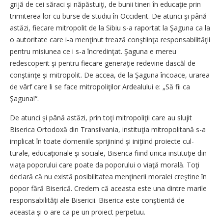
grijă de cei săraci şi năpăs­tu­iţi, de bunii tineri în edu­caţie prin
trimiterea lor cu burse de studiu în Occident. De atunci şi până
astăzi, fiecare mitropolit de la Sibiu s-a raportat la Şa­gu­na ca la
o autoritate care i-a men­ţinut trează conştiinţa res­ponsabilităţii
pentru misiunea ce i s-a încredinţat. Şaguna e me­reu
redescoperit şi pentru fie­care generaţie redevine dascăl de
conştiinţe şi mitropolit. De accea, de la Şaguna încoace, ura­rea
de vârf care li se face mi­tro­po­liţilor Ardealului e: „Să fii ca
Şaguna!“.
De atunci şi până astăzi, prin toţi mitropoliţii care au slu­jit
Biserica Ortodoxă din Tran­­sil­va­nia, instituţia mitr­o­po­­litană s-a
implicat în toate do­meniile sprijinind şi ini­ţi­ind proiecte cul­
turale, edu­ca­ţi­onale şi sociale, Biserica fiind unica instituţie din
viaţa po­porului care poate da po­poru­lui o viaţă mo­rală. Toţi
de­clară că nu există posibili­ta­tea menţinerii moralei creş­ti­ne în
popor fără Biserică. Cre­dem că aceasta este una dintre marile
responsabilităţi ale Bi­sericii. Biserica este con­şti­en­tă de
aceasta şi o are ca pe un pro­iect perpetuu.