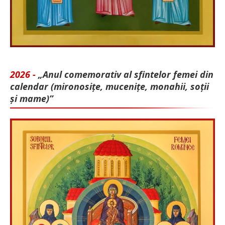
2026 -
„Anul comemorativ al sfintelor femei din
calendar (mironosițe, mu­cenițe, monahii, soții
și mame)”