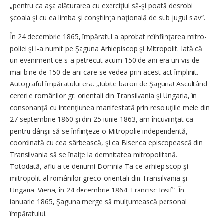
„pen­tru ca aşa alăturarea cu exer­­ciţiul să-şi poată desrobi
şcoala şi cu ea limba şi conştiinţa naţională de sub jugul slav“.
În 24 decembrie 1865, împă­ra­tul a aprobat reînfiinţarea mi­tro­
poliei şi l-a numit pe Şaguna Arhiepiscop şi Mitropolit. Iată că
un eveniment ce s-a petrecut acum 150 de ani era un vis de
mai bine de 150 de ani care se vedea prin acest act împlinit.
Autograful împăratului era: „Iubite baron de Şaguna! As­cul­tând
cererile românilor gr. ori­en­tali din Transilvania şi Un­ga­ria, în
consonanţă cu in­ten­ţi­u­nea manifestată prin resoluţiile mele din
27 septembrie 1860 şi din 25 iunie 1863, am încuviin­ţat ca
pentru dânşii să se înfii­n­ţe­ze o Mitropolie independentă,
coordinată cu cea sârbească, şi ca Biserica episcopească din
Tran­silvania să se înalţe la demnitatea mitropolitană.
Totodată, aflu a te denumi Domnia Ta de ar­hiepiscop şi
mitropolit al ro­mâ­nilor greco-orientali din Tran­silvania şi
Ungaria. Viena, în 24 decembrie 1864. Francisc Iosif“. În
ianuarie 1865, Şaguna merge să mulţumească personal
împăratului.