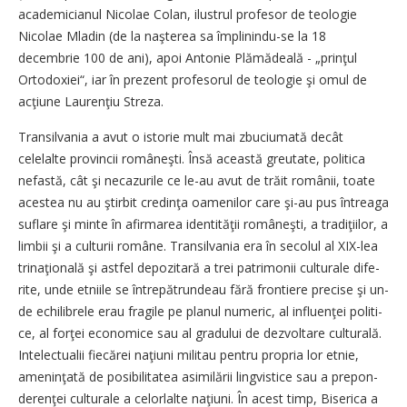
academicianul Nicolae Colan, ilustrul pro­fesor de teologie
Nicolae Mla­din (de la naşterea sa îm­pli­nin­du-se la 18
decembrie 100 de ani), apoi Antonie Plămădeală - „prinţul
Ortodoxiei“, iar în pre­zent profesorul de teologie şi omul de
acţiune Laurenţiu Streza.
Transilvania a avut o istorie mult mai zbuciumată decât
celelalte provincii româneşti. Însă această greutate, politica
nefas­tă, cât şi necazurile ce le-au avut de trăit românii, toate
acestea nu au ştirbit credinţa oameni­lor care şi-au pus întreaga
sufla­re şi minte în afirmarea identi­tă­ţii româneşti, a tradiţiilor, a
limbii şi a culturii române. Tran­silvania era în secolul al XIX-lea
trinaţională şi astfel depozitară a trei patrimonii culturale dife­
rite, unde etniile se întrepătrundeau fără frontiere precise şi un­
de echilibrele erau fragile pe planul numeric, al influenţei po­li­ti­
ce, al forţei economice sau al gradului de dezvoltare cultu­ra­lă.
Intelectualii fiecărei naţiuni mi­litau pentru propria lor etnie,
ameninţată de posibilitatea asi­milării lingvistice sau a prepon­
de­renţei culturale a celorlalte na­ţiuni. În acest timp, Biserica a