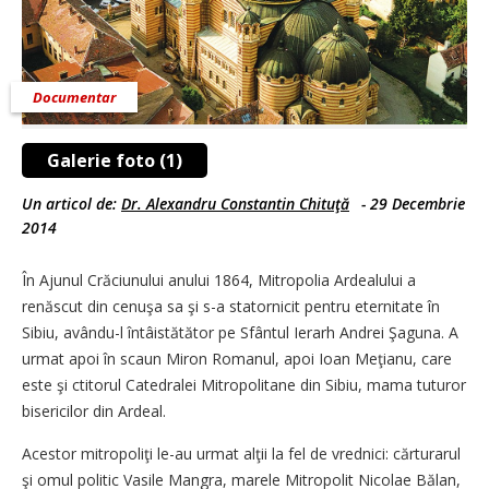
Documentar
Galerie foto (1)
Un articol de:
Dr. Alexandru Constantin Chituţă
-
29 Decembrie
2014
În Ajunul Crăciunului anului 1864, Mitropolia Ardealului a
renăscut din cenuşa sa şi s-a statornicit pentru eternitate în
Sibiu, avându-l întâistătător pe Sfântul Ierarh Andrei Şaguna. A
urmat apoi în scaun Miron Romanul, apoi Ioan Meţianu, care
este şi ctitorul Catedralei Mitropo­litane din Sibiu, mama tuturor
bisericilor din Ardeal.
Acestor mitropoliţi le-au urmat alţii la fel de vrednici: căr­tu­rarul
şi omul po­li­tic Vasile Mangra, marele Mi­tro­polit Nicolae Bălan,