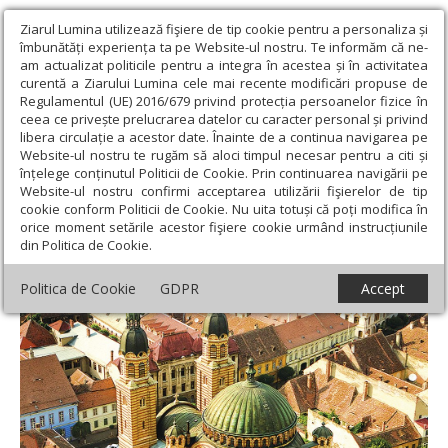
Ziarul Lumina utilizează fişiere de tip cookie pentru a personaliza și
îmbunătăți experiența ta pe Website-ul nostru. Te informăm că ne-
am actualizat politicile pentru a integra în acestea și în activitatea
curentă a Ziarului Lumina cele mai recente modificări propuse de
Regulamentul (UE) 2016/679 privind protecția persoanelor fizice în
ceea ce privește prelucrarea datelor cu caracter personal și privind
libera circulație a acestor date. Înainte de a continua navigarea pe
Website-ul nostru te rugăm să aloci timpul necesar pentru a citi și
Ziarul Lumina
›
Actualitate religioasă
›
Documentar
›
Mitropolia
înțelege conținutul Politicii de Cookie. Prin continuarea navigării pe
Ardealului la 150 de ani
Website-ul nostru confirmi acceptarea utilizării fişierelor de tip
cookie conform Politicii de Cookie. Nu uita totuși că poți modifica în
Mitropolia Ardealului la 150 de ani
orice moment setările acestor fişiere cookie urmând instrucțiunile
din Politica de Cookie.
Politica de Cookie
GDPR
Accept