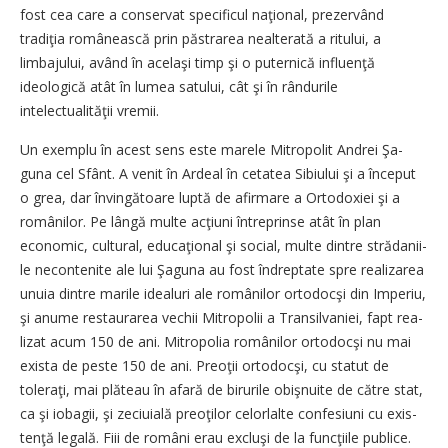
fost cea care a conservat specificul naţional, prezervând
tradiţia românească prin păstrarea ne­al­terată a ritului, a
limbajului, având în acelaşi timp şi o puternică influenţă
ideologică atât în lumea satului, cât şi în rându­rile
intelectualităţii vremii.
Un exemplu în acest sens este marele Mitropolit Andrei Şa­
guna cel Sfânt. A venit în Ar­deal în cetatea Sibiului şi a început
o grea, dar învingătoare lup­tă de afirmare a Ortodoxiei şi a
românilor. Pe lângă multe acţiuni întreprinse atât în plan
economic, cultural, educaţional şi social, multe dintre strădanii­
le necontenite ale lui Şaguna au fost îndreptate spre realizarea
unuia dintre marile idealuri ale românilor ortodocşi din Im­pe­riu,
şi anume restaurarea vechii Mi­tro­polii a Transilvaniei, fapt rea­
li­zat acum 150 de ani. Mi­tro­po­lia românilor ortodocşi nu mai
exista de peste 150 de ani. Pre­­o­ţii ortodocşi, cu statut de
toleraţi, mai plăteau în afară de birurile obişnuite de către stat,
ca şi iobagii, şi zeciuială pre­­o­ţilor celorlalte confesiuni cu exis­
tenţă legală. Fiii de români erau excluşi de la funcţiile pu­blice.