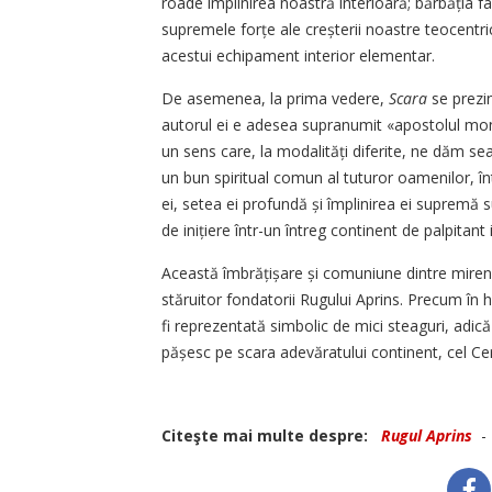
roade împlinirea noastră interioară; bărbăția fa
supremele forțe ale creșterii noastre teocentrice
acestui echipament interior elementar.
De asemenea, la prima vedere,
Scara
se prezi
autorul ei e adesea supranumit «apostolul mona
un sens care, la modalități diferite, ne dăm se
un bun spiritual comun al tuturor oamenilor, înt
ei, setea ei profundă și împlinirea ei supremă s
de inițiere într-un întreg continent de palpitant
Această îmbrățișare și comuniune dintre mireni ș
stăruitor fondatorii Rugului Aprins. Precum în 
fi reprezentată simbolic de mici steaguri, adic
pășesc pe scara adevăratului continent, cel Cer
Citeşte mai multe despre:
Rugul Aprins