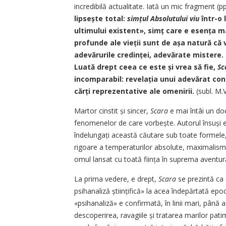
incredibilă actualitate. Iată un mic fragment (p
lipsește total:
sim­țul Absolutului viu
într-o 
ultimului existent», simț care e esen­ța ma
profunde ale vieții sunt de așa natură că
adevărurile credin­ței, adevărate mistere. 
Luată drept ceea ce este și vrea să fie,
Sc
incomparabil: revelația unui adevărat co
cărți reprezentative ale omenirii.
(subl. M.V
Martor cinstit și sincer,
Scara
e mai întâi un do
fenomenelor de care vor­bește. Autorul însuși e 
îndelungați această căutare sub toate formele, e
rigoare a temperaturilor absolute, maximalismu
omul lansat cu toată ființa în suprema aventură a
La prima vedere, e drept,
Scara
se prezintă ca 
psihanaliză științifică» la acea îndepărtată epocă
«psihanaliză» e confirmată, în linii mari, până a
descoperirea, ravagiile și tratarea marilor pati