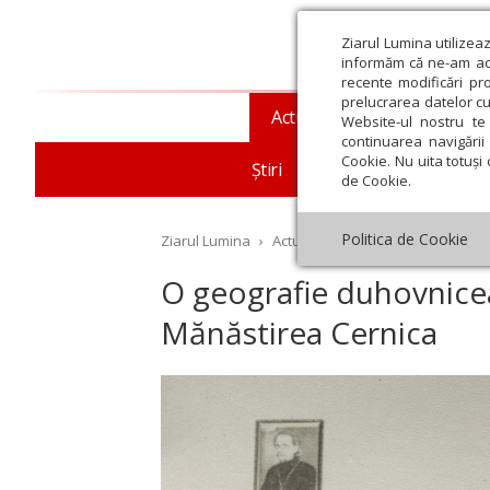
Ziarul Lumina utilizea
informăm că ne-am actu
recente modificări pr
prelucrarea datelor cu
Actualitate religioasă
T
Website-ul nostru te 
continuarea navigării 
Cookie. Nu uita totuși 
Știri
Mesaje și cuvântări
de Cookie.
Politica de Cookie
Ziarul Lumina
›
Actualitate religioasă
›
Documen
O geografie duhovnicea
Mănăstirea Cernica
st
Septembrie
Octombrie
Noiembrie
Decembrie
Ianuar