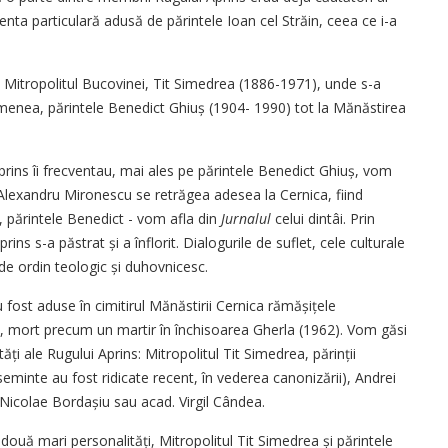
enta particulară adusă de părintele Ioan cel Străin, ceea ce i-a
a Mitropolitul Bucovinei, Tit Simedrea (1886-1971), unde s-a
semenea, părintele Benedict Ghiuș (1904- 1990) tot la Mănăstirea
prins îi frecventau, mai ales pe părintele Benedict Ghiuș, vom
Alexandru Mironescu se retrăgea adesea la Cernica, fiind
, părintele Benedict - vom afla din
Jurnalul
celui dintâi. Prin
ins s-a păstrat și a înflorit. Dialogurile de suflet, cele culturale
 de ordin teologic și duhovnicesc.
u fost aduse în ci­mi­tirul Mănăstirii Cernica rămă­și­țele
e, mort precum un martir în închisoarea Gherla (1962). Vom găsi
ți ale Rugului Aprins: Mitropolitul Tit Simedrea, părinții
eminte au fost ridicate recent, în vederea canonizării), Andrei
Nicolae Bordașiu sau acad. Virgil Cândea.
or două mari perso­na­lități, Mitropolitul Tit Simedrea și părintele