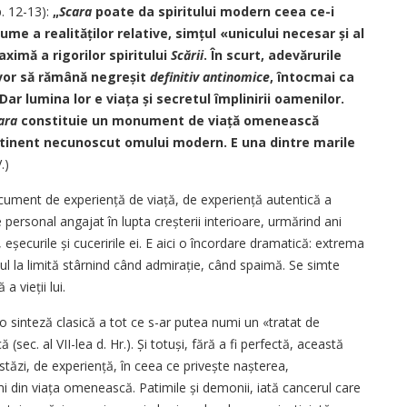
p. 12-13):
„
Scara
poate da spiritului modern ceea ce-i
lume a realităților relative, sim­țul «unicului necesar și al
ximă a rigorilor spiri­tului
Scării
. În scurt, adevărurile
 vor să rămână negreșit
definitiv antinomice
, întocmai ca
Dar lumina lor e viața și secretul împlinirii oamenilor.
ara
constituie un monument de via­ță omenească
ntinent necunoscut omului modern. E una dintre marile
.)
cument de expe­rien­ță de viață, de experiență autentică a
personal an­gajat în lupta creșterii interioare, urmărind ani
șecurile și cuceririle ei. E aici o încordare dramatică: extrema
l la limită stârnind când admirație, când spaimă. Se simte
 vieții lui.
o sinteză clasică a tot ce s-ar putea numi un «tratat de
 (sec. al VII-lea d. Hr.). Și totuși, fără a fi perfectă, această
stăzi, de expe­rien­ță, în ceea ce privește nașterea,
mi din viața omenească. Patimile și demonii, iată cance­rul care