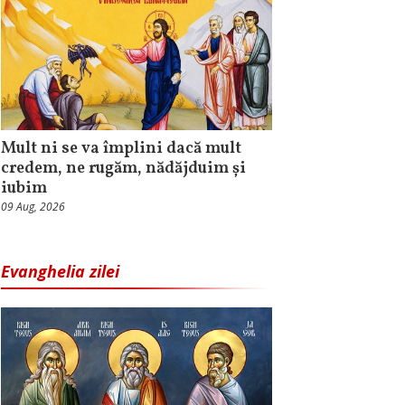
Mult ni se va împlini dacă mult
credem, ne rugăm, nădăjduim și
iubim
09 Aug, 2026
Evanghelia zilei