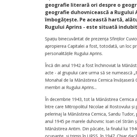
geografie literară ori despre o geogr
geografie duhovnicească a Rugului Ap
îmbogățește. Pe această hartă, alătu
Rugului Aprins - este situată indubi
Spațiu binecuvântat de prezența Sfinților Cu­vio
apropierea Capitalei a fost, tot­odată, un loc pr
personalitățile Rugului Aprins.
Încă din anul 1942 a fost închinoviat la Mănăs
acte - al grupului care urma să se numească „
Monahal de la Mănăstirea Cernica învățaseră Cu
membri ai Rugului Aprins...
În decembrie 1943, tot la Mănăstirea Cernica au
între care Mitropolitul Nicolae al Rostovului și 
pelerinaj la Mănăstirea Cernica, Sandu Tudor, 
anul 1945 pe marele duhovnic Ioan cel Străin și-l
Mănăstirea Antim. Din păcate, la finalul lui 194
ocupante, și trimis în URSS, în 1947. Chiar dac