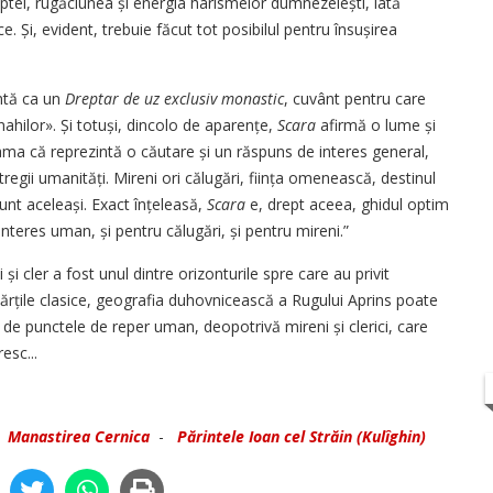
ptei, rugăciunea și energia harismelor dum­ne­zeiești, iată
. Și, evident, trebuie făcut tot posibilul pentru însușirea
ntă ca un
Dreptar de uz exclusiv monastic
, cuvânt pentru care
hilor». Și totuși, dincolo de aparențe,
Scara
afirmă o lume și
ama că reprezintă o căutare și un răspuns de interes general,
regii umanități. Mireni ori călugări, ființa omenească, destinul
unt aceleași. Exact înțeleasă,
Scara
e, drept aceea, ghidul optim
 interes uman, și pentru călugări, și pentru mireni.”
i cler a fost unul dintre orizonturile spre care au privit
hărțile clasice, geo­grafia duhovnicească a Rugului Aprins poate
ă de punctele de reper uman, deopotrivă mireni și clerici, care
esc...
-
Manastirea Cernica
-
Părintele Ioan cel Străin (Kulîghin)