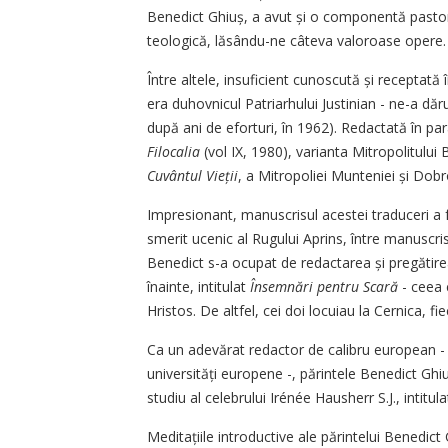
Benedict Ghiuș, a avut și o componentă pastora
teologică, lă­sân­­du-ne câteva valoroase opere.
Între altele, insuficient cunoscută și receptată 
era duhovnicul Patriarhului Justinian - ne-a dăr
după ani de eforturi, în 1962). Redactată în par
Filocalia
(vol IX, 1980), varianta Mitropolitului 
Cuvântul Vieții
, a Mitropoliei Munteniei și Dobr
Impresionant, manuscrisul acestei traduceri a fo
smerit ucenic al Rugu­lui Aprins, între manuscri
Benedict s-a ocupat de redactarea și pregătirea
înainte, intitulat
Însemnări pentru Scară
- ceea 
Hristos. De altfel, cei doi locuiau la Cernica, 
Ca un adevărat redactor de calibru european - 
universități europene -, părintele Benedict Gh
studiu al celebrului Irénée Hausherr S.J., intitul
Meditațiile introductive ale părintelui Benedic