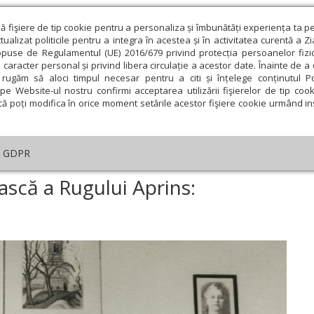
ză fişiere de tip cookie pentru a personaliza și îmbunătăți experiența ta p
alizat politicile pentru a integra în acestea și în activitatea curentă a Z
opuse de Regulamentul (UE) 2016/679 privind protecția persoanelor fizi
 caracter personal și privind libera circulație a acestor date. Înainte de 
eologie și spiritualitate
Educaţie și Cultură
Societate
rugăm să aloci timpul necesar pentru a citi și înțelege conținutul Pol
pe Website-ul nostru confirmi acceptarea utilizării fişierelor de tip cook
că poți modifica în orice moment setările acestor fişiere cookie urmând ins
An omagial
Comunicate de presă
Documentar
GDPR
tar
›
O geografie duhovnicească a Rugului Aprins: Mănăstirea Cernica
scă a Rugului Aprins:
ie
Februarie
Martie
Aprilie
Mai
Iunie