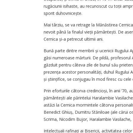
rugăciunii isihaste, au recunoscut cu toții ampr
sporit duhovnicește.
Mai târziu, se va retrage la Mănăstirea Cernic
nevoit până la finalul vieții pământești. De a
Cernica și-a petrecut ultimii ani.
Bună parte dintre membrii și ucenicii Rugului A
găsi numeroase mărturii. De pildă, profesorul 
găzduit pentru câteva zile de bunul său prieten
prezen­ța acestor personalități, duhul Rugului Apr
și științifice, se conjugau în mod firesc cu cele
Prin eforturile câtorva credin­cioși, în anii ’70, a
pământești ale părintelui Haralambie Vasilach
astăzi la Cernica mormintele câtorva personalită
Benedict Ghiuș, Dumitru Stăniloae (ale cărui os
Scrima, Nicodim Bujor, Haralambie Vasilache, 
Intelectuali rafinați ai Bisericii, activitatea cel