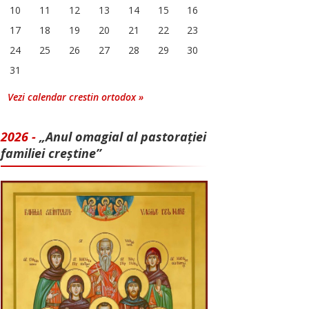
10
11
12
13
14
15
16
17
18
19
20
21
22
23
24
25
26
27
28
29
30
31
Vezi calendar crestin ortodox »
2026 -
„Anul omagial al pastorației
familiei creștine”