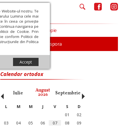
e Website-ul nostru. Te
iarului Lumina cele mai
ce în ceea ce privește
a continua navigarea pe
Opinii
Filantropie
iticii de Cookie. Prin
ie conform Politicii de
trucțiunile din Politica
In memoriam
Diaspora
Accept
Calendar ortodox
‹
›
August
Iulie
Septembrie
Octombrie
Noiembri
2026
L
M
M
J
V
S
D
01
02
03
04
05
06
07
08
09