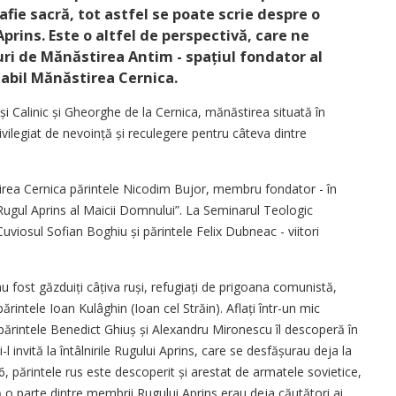
afie sacră, tot astfel se poate scrie despre o
rins. Este o altfel de perspectivă, care ne
ri de Mănăstirea Antim - spațiul fondator al
tabil Mănăstirea Cernica.
și Calinic și Gheorghe de la Cernica, mănăstirea situată în
ivilegiat de nevoin­ță și reculegere pentru câteva dintre
tirea Cernica părintele Nicodim Bujor, membru fondator - în
Rugul Aprins al Maicii Domnului”. La Seminarul Teologic
viosul Sofian Boghiu și părintele Felix Dubneac - viitori
 fost găzduiți câțiva ruși, refugiați de prigoana comunistă,
părintele Ioan Kulâghin (Ioan cel Străin). Aflați într-un mic
părintele Benedict Ghiuș și Alexandru Mironescu îl descoperă în
 invită la întâlnirile Rugului Aprins, care se desfășurau deja la
6, părintele rus este descoperit și arestat de armatele sovietice,
ă o parte dintre membrii Rugului Aprins erau deja căutători ai