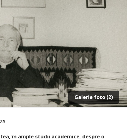
Galerie foto (2)
025
atea, în ample studii academice, despre o