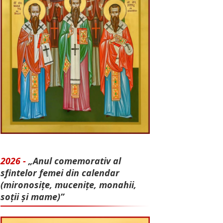
2026 -
„Anul comemorativ al
sfintelor femei din calendar
(mironosițe, mu­cenițe, monahii,
soții și mame)”