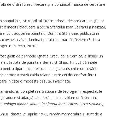
lă de ordin livresc. Fiecare și-a continuat mun­ca de cercetare
în spațiul laic, Mitropolitul Tit Simedrea - despre care se știa că
uit o inedită traducere a
Scării
Sfântului Ioan Scărarul (finalizată,
alel cu traducerea părintelui Dumitru Stăniloae, publicată în
Bucovinei a văzut lumina tiparului cu mare întârziere (Editura
ogei, Bucu­rești, 2020).
st găsit de părintele Ignatie Grecu de la Cernica, el însuși un
sele păstrate de părintele Benedict Ghiuș. Fiindcă părintele
 pentru tipar a acestei traduceri și a scris chiar un cuvânt
ce demonstrează calda relație dintre cei doi confrați întru
fiecare în câte o modestă căsuță, învecinate.
amândoi își completaseră studiile de teologie în res­pectabile
iuș traduce și adaugă ca anexă la acest volum un însemnat
at
Teo­logia monahismului la Sfântul Ioan Scărarul (cca 578-649)
.
t Ghiuș, datate 21 aprilie 1973, rămân memorabile și sunt de o