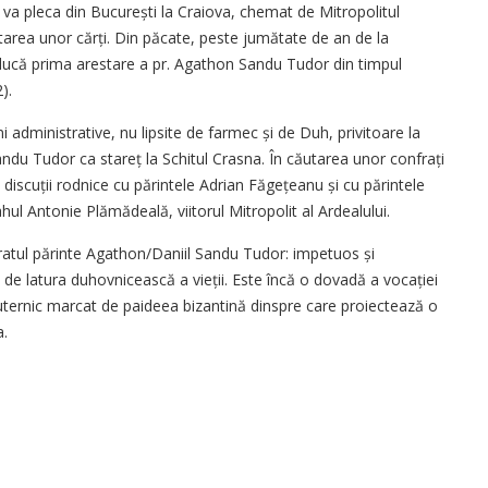
va pleca din București la Craiova, chemat de Mitropolitul
itarea unor cărți. Din păcate, peste jumătate de an de la
oducă prima arestare a pr. Agathon Sandu Tudor din timpul
).
i administrative, nu lipsite de farmec și de Duh, privitoare la
du Tudor ca stareț la Schitul Crasna. În căutarea unor confrați
 discuții rodnice cu părintele Adrian Făgețeanu și cu părintele
hul Antonie Plămădeală, viitorul Mitropolit al Ardealului.
văratul părinte Agathon/Daniil Sandu Tudor: impetuos și
de latura duhovnicească a vieții. Este încă o dovadă a vocației
uternic marcat de paideea bizantină dinspre care proiectează o
a.