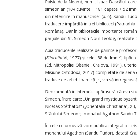
Paisie de la Neamț, numit Isaac Dascălul, care
simeonian (104 cuvinte + 181 capete + 52 imn
din nefericire în manuscrise” (p. 6). Sandu Tudor
traducere împărțită în trei biblioteci (Patria
Română). Dar în bibliotecile importante româneș
parțiale din Sf. Simeon Noul Teolog, realizate d
Abia traducerile realizate de părintele profeso
(
Filocalia
VI, 1977) și cele „58 de Imne”, tipări
(Ed. Mitropoliei Olteniei, Craiova, 1991), ulterior
Misiune Ortodoxă, 2017) completate de seria d
traduse de arhid. Ioan Ică jr., vin să întregeas
Deocamdată în interbelic apăruseră câteva studi
Simeon, între care: „Un grand mystique byzan
Nicétas Stéthatos” („Orientalia Christiana”, XII
Sfântului Simeon și monahul Agathon Sandu T
În cele ce urmează vom publica integral o scris
monahului Agathon (Sandu Tudor), datată
Cra