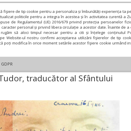
ză fişiere de tip cookie pentru a personaliza și îmbunătăți experiența ta p
alizat politicile pentru a integra în acestea și în activitatea curentă a Z
opuse de Regulamentul (UE) 2016/679 privind protecția persoanelor fizi
 caracter personal și privind libera circulație a acestor date. Înainte de 
eologie și spiritualitate
Educaţie și Cultură
Societate
rugăm să aloci timpul necesar pentru a citi și înțelege conținutul Pol
pe Website-ul nostru confirmi acceptarea utilizării fişierelor de tip cook
că poți modifica în orice moment setările acestor fişiere cookie urmând ins
An omagial
Comunicate de presă
Documentar
GDPR
tar
›
Părintele Daniil Sandu Tudor, traducător al Sfântului Simeon Noul 
Tudor, traducător al Sfântului
ie
Februarie
Martie
Aprilie
Mai
Iunie