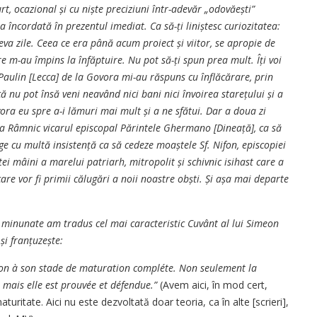
t, ocazional și cu niște preciziuni într-adevăr „odovăești”
 încordată în prezentul imediat. Ca să-ți liniștesc curiozitatea:
va zile. Ceea ce era până acum proiect și viitor, se apropie de
 m-au împins la înfăptuire. Nu pot să-ți spun prea mult. Îți voi
Paulin [Lecca] de la Govora mi-au răspuns cu înflăcărare, prin
că nu pot însă veni neavând nici bani nici învoirea starețului și a
vora eu spre a-i lămuri mai mult și a ne sfătui. Dar a doua zi
la Râmnic vicarul episcopal Părintele Ghermano [Dineață], ca să
ge cu multă insistență ca să cedeze moaștele Sf. Nifon, episcopiei
ei mâini a marelui patriarh, mitropolit și schivnic isihast care a
care vor fi primii călugări a noii noastre obști. Și așa mai departe
i minunate am tradus cel mai caracteristic Cuvânt al lui Simeon
și franțuzește:
on à son stade de maturation compléte. Non seulement la
 mais elle est prouvée et défendue.”
(Avem aici, în mod cert,
ritate. Aici nu este dezvoltată doar teoria, ca în alte [scrieri],