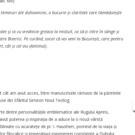
rad. MV)
e temeiuri ale duhovniciei, o bucurie și claritate care tămăduiește
ate și ia cu vrednicie greaca la mistuit, ca să-ți intre în sânge și
stre Biserici. Pe curând, socot că voi veni la București, care pentru
, cât și cel viu (Antimul).
ât cât am avut acces, între manuscrisele rămase de la părintele
duse din Sfântul Simeon Noul Teolog.
te dintre personalitățile emblematice ale Rugului Aprins,
 avut puterea și inspirația de a aduce la o nouă vârstă
ubliniate cu acuratețe de pr. I. Hausherr, pornind de la viața și
or filocalice și imperativul experienței conștiente a Duhului