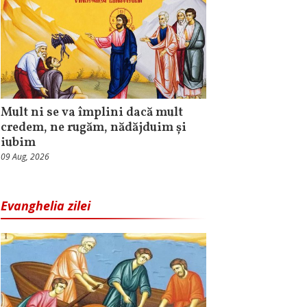
Mult ni se va împlini dacă mult
credem, ne rugăm, nădăjduim și
iubim
09 Aug, 2026
Evanghelia zilei