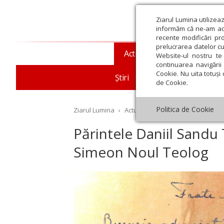
Ziarul Lumina utilizea
informăm că ne-am actu
recente modificări pr
prelucrarea datelor cu
Actualitate religioasă
T
Website-ul nostru te 
continuarea navigării 
Cookie. Nu uita totuși 
Știri
Mesaje și cuvântări
de Cookie.
Politica de Cookie
Ziarul Lumina
›
Actualitate religioasă
›
Documen
Părintele Daniil Sandu 
Simeon Noul Teolog
st
Septembrie
Octombrie
Noiembrie
Decembrie
Ianuar