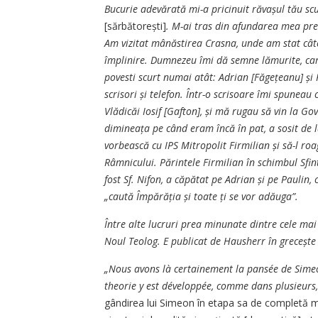
Bucurie adevărată mi-a pricinuit răvașul tău scur
[sărbătorești]
. M-ai tras din afundarea mea prea
Am vizitat mânăstirea Crasna, unde am stat câte
împlinire. Dumnezeu îmi dă semne lămurite, care
povesti scurt numai atât: Adrian [Făgețeanu] și 
scrisori și telefon. Într-o scrisoare îmi spuneau 
Vlădicăi Iosif [Gafton], și mă rugau să vin la Go
dimineața pe când eram încă în pat, a sosit de 
vorbească cu IPS Mitropolit Firmilian și să-l roa
Râmnicului. Părintele Firmilian în schimbul Sfint
fost Sf. Nifon, a căpătat pe Adrian și pe Paulin, 
„caută Împărăția și toate ți se vor adăuga”.
Între alte lucruri prea minunate dintre cele ma
Noul Teolog. E publicat de Hausherr în grecește 
„Nous avons là certainement la pansée de Sime
theorie y est développée, comme dans plusieurs,
gândirea lui Simeon în etapa sa de completă matu