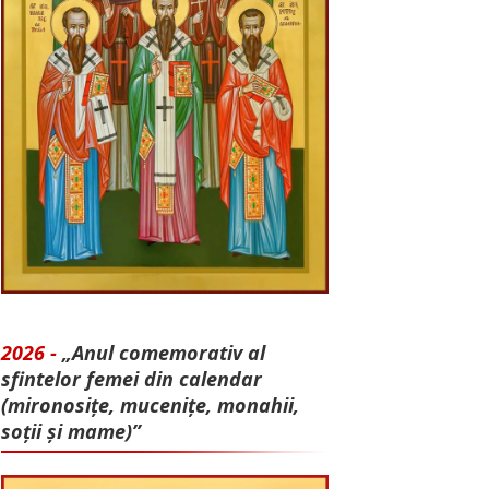
2026 -
„Anul comemorativ al
sfintelor femei din calendar
(mironosițe, mu­cenițe, monahii,
soții și mame)”