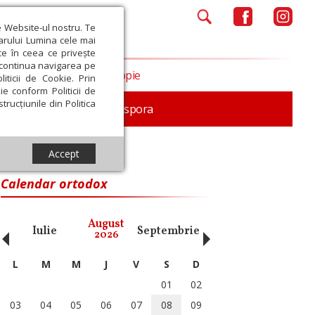
e Website-ul nostru. Te
iarului Lumina cele mai
ce în ceea ce privește
a continua navigarea pe
Opinii
Filantropie
iticii de Cookie. Prin
ie conform Politicii de
trucțiunile din Politica
In memoriam
Diaspora
Accept
Teolog
Calendar ortodox
‹
›
August
Iulie
Septembrie
Octombrie
Noiembri
2026
L
M
M
J
V
S
D
01
02
03
04
05
06
07
08
09