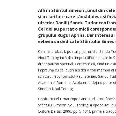
Afli în Sfântul Simeon „unul din cel
și o claritate care tămăduiesc și învi
ulterior Daniil) Sandu Tudor confrat
Cei doi au purtat o mică cores­pon­de
grupului Rugul Aprins. Dar interesul
evlavia sa dedicate Sfântului Simeon
Cel mai probabil, poetul și jurnalistul Sandu T
Noul Teolog încă din timpul călătoriei sale în Sf
drept patron spiritual. Cert este că, fiind un asi
împreună cu cel puțin alți doi viitori membri ai
scriitorul, economistul Paul Sterian, Sandu Tudo
Academiei Române. Acolo erau deja o parte din
Simeon Noul Teolog.
Conform celui mai important studiu românesc de 
Sfântului Simeon Noul Teolog și epoca sa” (publi
Editura Deisis, 2006, pp. 5-101), primele trad