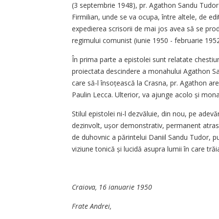
(3 septembrie 1948), pr. Agathon Sandu Tudor 
Firmilian, unde se va ocupa, între altele, de ed
expedierea scrisorii de mai jos avea să se pr
regimului comunist (iunie 1950 - februarie 1952
În prima parte a epistolei sunt relatate chestiun
proiectata descindere a monahului Agathon San
care să-l însoțească la Crasna, pr. Agathon are
Paulin Lecca. Ulterior, va ajunge acolo și mona
Stilul epistolei ni-l dezvăluie, din nou, pe ade
dezinvolt, ușor demonstrativ, permanent atras 
de duhovnic a părintelui Daniil Sandu Tudor, p
viziune tonică și lucidă asupra lumii în care trăi
Craiova, 16 ianuarie 1950
Frate Andrei,