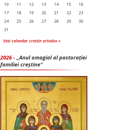
10
11
12
13
14
15
16
17
18
19
20
21
22
23
24
25
26
27
28
29
30
31
Vezi calendar crestin ortodox »
2026 -
„Anul omagial al pastorației
familiei creștine”