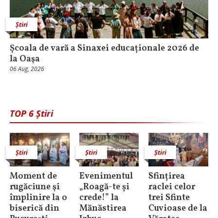
Știri
Școala de vară a Sinaxei educaționale 2026 de
la Oaşa
06 Aug, 2026
TOP 6 Știri
Știri
Știri
Știri
Moment de
Evenimentul
Sfințirea
rugăciune şi
„Roagă-te și
raclei celor
împlinire la o
crede!” la
trei Sfinte
biserică din
Mănăstirea
Cuvioase de la