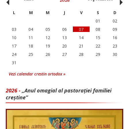
‹
›
2026
L
M
M
J
V
S
D
01
02
03
04
05
06
07
08
09
10
11
12
13
14
15
16
17
18
19
20
21
22
23
24
25
26
27
28
29
30
31
Vezi calendar crestin ortodox »
2026 -
„Anul omagial al pastorației familiei
creștine”