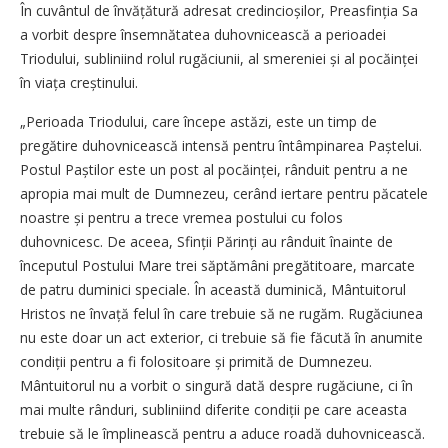
În cuvântul de învățătură adresat credincioșilor, Preasfinția Sa
a vorbit despre însemnătatea duhovnicească a perioadei
Triodului, subliniind rolul rugăciunii, al smereniei și al pocăinței
în viața creștinului.
„Perioada Triodului, care începe astăzi, este un timp de
pregătire duhovnicească intensă pentru întâmpinarea Paștelui.
Postul Paștilor este un post al pocăinței, rânduit pentru a ne
apropia mai mult de Dumnezeu, cerând iertare pentru păcatele
noastre și pentru a trece vremea postului cu folos
duhovnicesc. De aceea, Sfinții Părinți au rânduit înainte de
începutul Postului Mare trei săptămâni pregătitoare, marcate
de patru duminici speciale. În această duminică, Mântuitorul
Hristos ne învață felul în care trebuie să ne rugăm. Rugăciunea
nu este doar un act exterior, ci trebuie să fie făcută în anumite
condiții pentru a fi folositoare și primită de Dumnezeu.
Mântuitorul nu a vorbit o singură dată despre rugăciune, ci în
mai multe rânduri, subliniind diferite condiții pe care aceasta
trebuie să le împlinească pentru a aduce roadă duhovnicească.