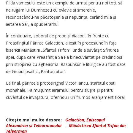
Pilda vameșului este un exemplu de urmat pentru noi toți, să
ne rugăm lui Dumnezeu cu evlavie și smerenie,
recunoscându‑ne păcătoșenia și neputința, cerând mila și
iertarea Sa”, a spus ierarhul.
În continuare, soborul de preoți și diaconi, în frunte cu
Preasfințitul Părinte Galaction, a ieșit în procesiune în fața
bisericii Mănăstirii „Sfântul Trifon”, unde a săvârșit Sfințirea
apei, după care Preasfinția Sa i‑a binecuvântat pe credincioși
prin stropirea cu agheasmă. Răspunsurile liturgice au fost date
de Grupul psaltic „Pantocrator”.
La final, părintele protosinghel Victor Iancu, starețul obștii
monahale, i‑a mulțumit ierarhului pentru slujire și pentru
cuvântul de învățătură, oferindu‑i un frumos aranjament floral.
Citeşte mai multe despre:
Galaction, Episcopul
Alexandriei şi Teleormanului
-
Mănăstirea Sfântul Trifon din
Teleorman