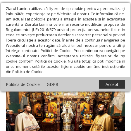
Ziarul Lumina utilizează fişiere de tip cookie pentru a personaliza și
îmbunătăți experiența ta pe Website-ul nostru. Te informăm că ne-
am actualizat politicile pentru a integra în acestea și în activitatea
curentă a Ziarului Lumina cele mai recente modificări propuse de
Regulamentul (UE) 2016/679 privind protecția persoanelor fizice în
ceea ce privește prelucrarea datelor cu caracter personal și privind
libera circulație a acestor date. Înainte de a continua navigarea pe
Website-ul nostru te rugăm să aloci timpul necesar pentru a citi și
Ziarul Lumina
›
Actualitate religioasă
›
Știri
›
Popas
înțelege conținutul Politicii de Cookie. Prin continuarea navigării pe
duhovnicesc la mănăstirea teleormăneană „Sfântul Trifon”
Website-ul nostru confirmi acceptarea utilizării fişierelor de tip
cookie conform Politicii de Cookie. Nu uita totuși că poți modifica în
Popas duhovnicesc la mănăstirea
orice moment setările acestor fişiere cookie urmând instrucțiunile
din Politica de Cookie.
teleormăneană „Sfântul Trifon”
Politica de Cookie
GDPR
Accept