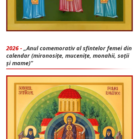
2026 -
„Anul comemorativ al sfintelor femei din
calendar (mironosițe, mu­cenițe, monahii, soții
și mame)”