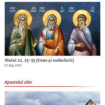
Matei 22, 23–33 (Iisus și saducheii)
07 Aug, 2026
Apostolul zilei