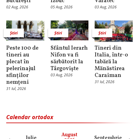
Bucureşti
Izbuc
Văratec
02 Aug, 2026
05 Aug, 2026
03 Aug, 2026
Știri
Știri
Știri
Peste 100 de
Sfântul Ierarh
Tineri din
tineri au
Nifon va fi
Italia, într-o
plecat în
sărbătorit la
tabără la
pelerinajul
Târgoviște
Mănăstirea
sfinților
Caraiman
03 Aug, 2026
nemțeni
31 Iul, 2026
31 Iul, 2026
Calendar ortodox
August
Iulie
Septembrie
O