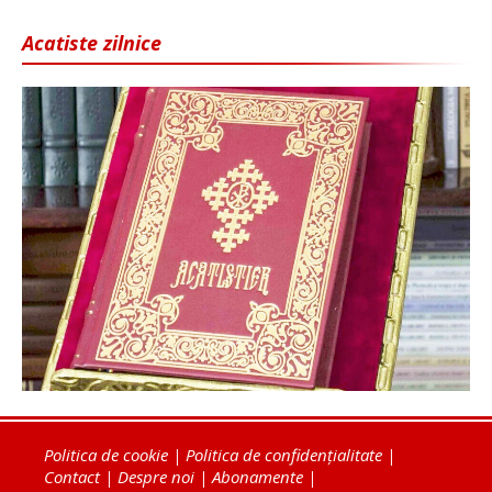
Acatiste zilnice
Politica de cookie
|
Politica de confidențialitate
|
Contact
|
Despre noi
|
Abonamente
|