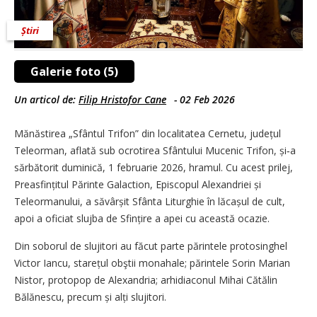
Știri
Galerie foto (5)
Un articol de:
Filip Hristofor Cane
-
02 Feb 2026
Mănăstirea „Sfântul Trifon” din localitatea Cernetu, județul
Teleorman, aflată sub ocrotirea Sfântului Mucenic Trifon, și‑a
sărbătorit duminică, 1 februarie 2026, hramul. Cu acest prilej,
Preasfințitul Părinte Galaction, Episcopul Alexandriei și
Teleormanului, a săvârșit Sfânta Liturghie în lăcașul de cult,
apoi a oficiat slujba de Sfințire a apei cu această ocazie.
Din soborul de slujitori au făcut parte părintele protosinghel
Victor Iancu, starețul obştii monahale; părintele Sorin Marian
Nistor, protopop de Alexandria; arhidiaconul Mihai Cătălin
Bălănescu, precum și alți slujitori.