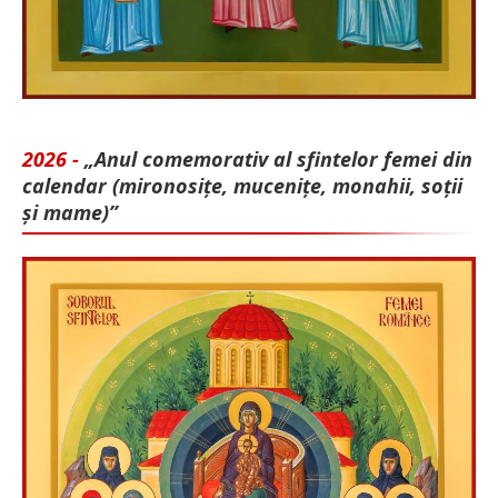
2026 -
„Anul comemorativ al sfintelor femei din
calendar (mironosițe, mu­cenițe, monahii, soții
și mame)”