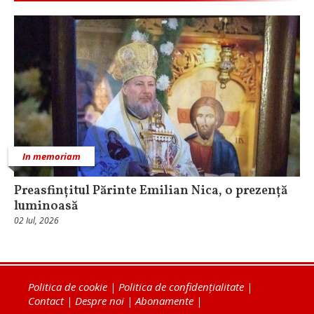
In memoriam
Preasfințitul Părinte Emilian Nica, o prezență
luminoasă
02 Iul, 2026
Politica de cookie
|
Politica de confidențialitate
|
Contact
|
Despre noi
|
Abonamente
|