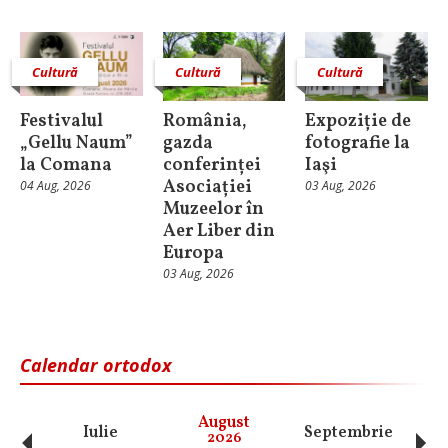
Cultură
Cultură
Cultură
Festivalul
România,
Expoziție de
„Gellu Naum”
gazda
fotografie la
la Comana
conferinței
Iaşi
Asociației
04 Aug, 2026
03 Aug, 2026
Muzeelor în
Aer Liber din
Europa
03 Aug, 2026
Calendar ortodox
‹
›
August
Iulie
Septembrie
O
2026