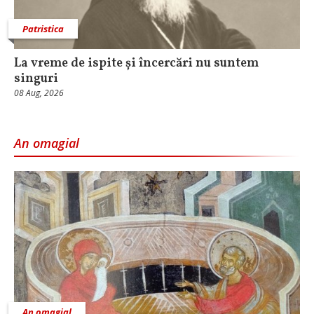
Patristica
La vreme de ispite și încercări nu suntem
singuri
08 Aug, 2026
An omagial
An omagial