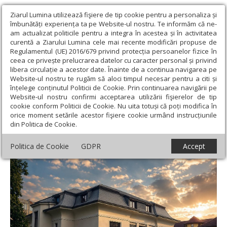
Ziarul Lumina utilizează fişiere de tip cookie pentru a personaliza și
îmbunătăți experiența ta pe Website-ul nostru. Te informăm că ne-
am actualizat politicile pentru a integra în acestea și în activitatea
curentă a Ziarului Lumina cele mai recente modificări propuse de
Regulamentul (UE) 2016/679 privind protecția persoanelor fizice în
ceea ce privește prelucrarea datelor cu caracter personal și privind
libera circulație a acestor date. Înainte de a continua navigarea pe
Website-ul nostru te rugăm să aloci timpul necesar pentru a citi și
Ziarul Lumina
›
Educaţie și Cultură
›
Cultură
›
Clădire de
înțelege conținutul Politicii de Cookie. Prin continuarea navigării pe
patrimoniu redeschisă la Timișoara
Website-ul nostru confirmi acceptarea utilizării fişierelor de tip
cookie conform Politicii de Cookie. Nu uita totuși că poți modifica în
Clădire de patrimoniu redeschisă la
orice moment setările acestor fişiere cookie urmând instrucțiunile
din Politica de Cookie.
Timișoara
Politica de Cookie
GDPR
Accept