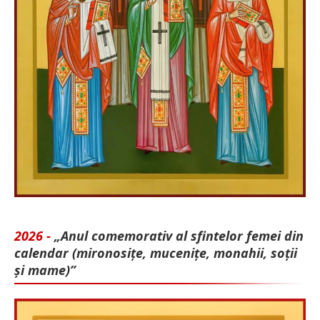
2026 -
„Anul comemorativ al sfintelor femei din
calendar (mironosițe, mu­cenițe, monahii, soții
și mame)”