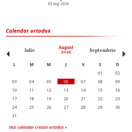
03 Aug, 2026
Calendar ortodox
‹
›
August
Iulie
Septembrie
O
2026
L
M
M
J
V
S
D
01
02
03
04
05
06
07
08
09
10
11
12
13
14
15
16
17
18
19
20
21
22
23
24
25
26
27
28
29
30
31
Vezi calendar crestin ortodox »