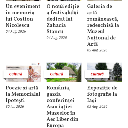
Un eveniment
O nouă ediție
Galeria de
în memoria
a festivalului
artă
lui Costion
dedicat lui
românească,
Nicolescu
Zaharia
redeschisă la
Stancu
Muzeul
04 Aug, 2026
Național de
04 Aug, 2026
Artă
05 Aug, 2026
Cultură
Cultură
Cultură
Poezie și artă
România,
Expoziție de
la Memorialul
gazda
fotografie la
Ipotești
conferinței
Iaşi
Asociației
30 Iul, 2026
03 Aug, 2026
Muzeelor în
Aer Liber din
Europa