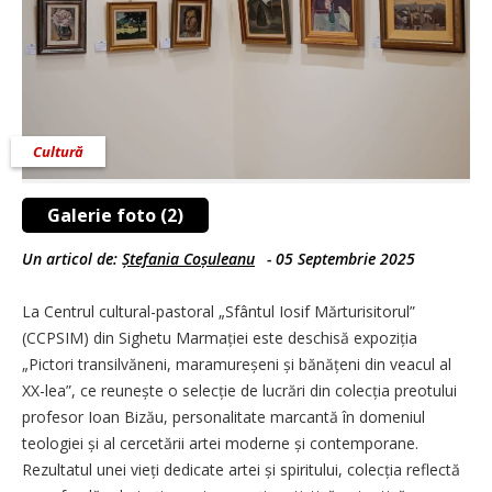
Cultură
Galerie foto (2)
Un articol de:
Ștefania Coșuleanu
-
05 Septembrie 2025
La Centrul cultural-pastoral „Sfântul Iosif Mărturisitorul”
(CCPSIM) din Sighetu Marmației este deschisă expoziția
„Pictori transilvăneni, mara­mureșeni și bănățeni din veacul al
XX-lea”, ce reunește o selecție de lucrări din colecția preotului
profesor Ioan Bizău, personalitate marcantă în domeniul
teologiei și al cercetării artei moderne și contemporane.
Rezultatul unei vieți dedicate artei și spiritului, colecția reflectă