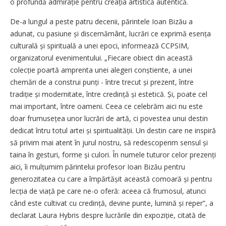
o profundă admirație pentru creația artistică autentică.
De-a lungul a peste patru decenii, părintele Ioan Bizău a
adunat, cu pasiune și discernământ, lucrări ce exprimă esența
culturală și spirituală a unei epoci, informează CCPSIM,
organizatorul evenimentului. „Fiecare obiect din această
colecție poartă amprenta unei alegeri conștiente, a unei
chemări de a construi punți - între trecut și prezent, între
tradiție și modernitate, între credință și estetică. Și, poate cel
mai important, între oameni. Ceea ce celebrăm aici nu este
doar frumusețea unor lucrări de artă, ci povestea unui destin
dedicat întru totul artei și spiritualității. Un destin care ne inspiră
să privim mai atent în jurul nostru, să redescoperim sensul și
taina în gesturi, forme și culori. În numele tuturor celor prezenți
aici, îi mulțumim părintelui profesor Ioan Bizău pentru
generozitatea cu care a împărtășit această comoară și pentru
lecția de viață pe care ne-o oferă: aceea că frumosul, atunci
când este cultivat cu credință, devine punte, lumină și reper”, a
declarat Laura Hybris despre lucrările din expoziție, citată de