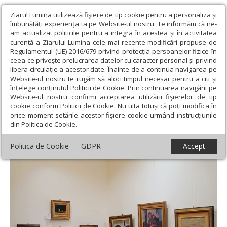
Ziarul Lumina utilizează fişiere de tip cookie pentru a personaliza și
îmbunătăți experiența ta pe Website-ul nostru. Te informăm că ne-
am actualizat politicile pentru a integra în acestea și în activitatea
curentă a Ziarului Lumina cele mai recente modificări propuse de
Regulamentul (UE) 2016/679 privind protecția persoanelor fizice în
ceea ce privește prelucrarea datelor cu caracter personal și privind
libera circulație a acestor date. Înainte de a continua navigarea pe
Website-ul nostru te rugăm să aloci timpul necesar pentru a citi și
Ziarul Lumina
›
Educaţie și Cultură
›
Cultură
›
Expoziție de artă
înțelege conținutul Politicii de Cookie. Prin continuarea navigării pe
transilvăneană, maramureșeană și bănățeană la Sighetu Marmației
Website-ul nostru confirmi acceptarea utilizării fişierelor de tip
cookie conform Politicii de Cookie. Nu uita totuși că poți modifica în
Expoziție de artă transilvăneană,
orice moment setările acestor fişiere cookie urmând instrucțiunile
din Politica de Cookie.
maramureșeană și bănățeană la Sighetu
Marmației
Politica de Cookie
GDPR
Accept