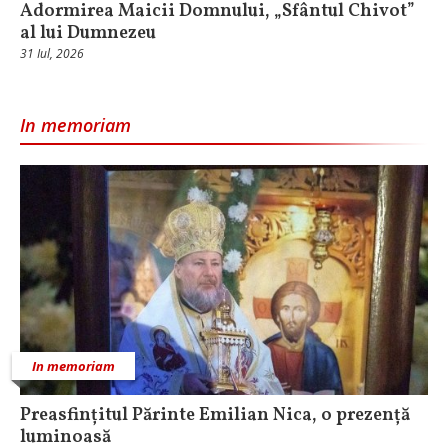
Adormirea Maicii Domnului, „Sfântul Chivot”
al lui Dumnezeu
31 Iul, 2026
In memoriam
In memoriam
Preasfințitul Părinte Emilian Nica, o prezență
luminoasă