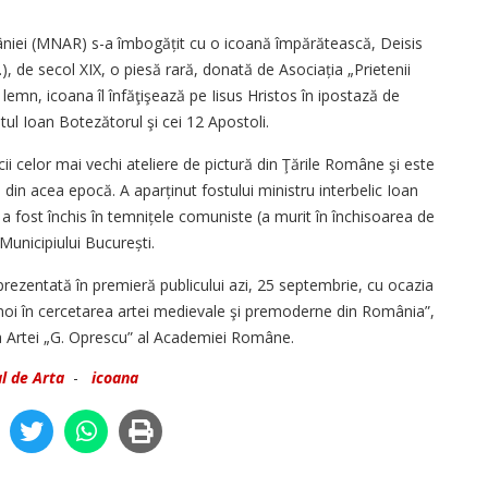
âniei (MNAR) s-a îmbogățit cu o icoană împărătească, Deisis
), de secol XIX, o piesă rară, donată de Asociația „Prietenii
lemn, icoana îl înfăţişează pe Iisus Hristos în ipostază de
ul Ioan Botezătorul şi cei 12 Apostoli.
ii celor mai vechi ateliere de pictură din Ţările Române şi este
 din acea epocă. A aparținut fostului ministru interbelic Ioan
 a fost închis în temnițele comuniste (a murit în închisoarea de
 Municipiului București.
rezentată în premieră publicului azi, 25 septembrie, cu ocazia
e noi în cercetarea artei medievale şi premoderne din România”,
ria Artei „G. Oprescu” al Academiei Române.
l de Arta
-
icoana