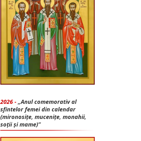
2026 -
„Anul comemorativ al
sfintelor femei din calendar
(mironosițe, mu­cenițe, monahii,
soții și mame)”