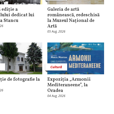
 ediție a
Galeria de artă
lului dedicat lui
românească, redeschisă
a Stancu
la Muzeul Național de
Artă
026
05 Aug, 2026
ă
Cultură
ție de fotografie la
Expoziția „Armonii
Mediteraneene”, la
Oradea
026
04 Aug, 2026