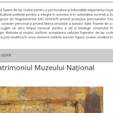
ză fişiere de tip cookie pentru a personaliza și îmbunătăți experiența ta p
alizat politicile pentru a integra în acestea și în activitatea curentă a Z
opuse de Regulamentul (UE) 2016/679 privind protecția persoanelor fizi
 caracter personal și privind libera circulație a acestor date. Înainte de 
eologie și spiritualitate
Educaţie și Cultură
Societate
rugăm să aloci timpul necesar pentru a citi și înțelege conținutul Pol
pe Website-ul nostru confirmi acceptarea utilizării fişierelor de tip cook
că poți modifica în orice moment setările acestor fişiere cookie urmând ins
ducaţie
Lumina literară şi artistică
Cultură
Interv
GDPR
coană Deisis rară, în patrimoniul Muzeului Național de Artă
patrimoniul Muzeului Național
ie
Februarie
Martie
Aprilie
Mai
Iunie