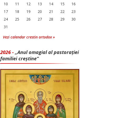
10
11
12
13
14
15
16
17
18
19
20
21
22
23
24
25
26
27
28
29
30
31
Vezi calendar crestin ortodox »
2026 -
„Anul omagial al pastorației
familiei creștine”