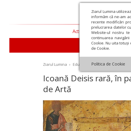
Ziarul Lumina utilizea
informăm că ne-am actu
recente modificări pr
prelucrarea datelor cu
Actualitate religioasă
T
Website-ul nostru te 
continuarea navigării 
Cookie. Nu uita totuși 
E
de Cookie.
Politica de Cookie
Ziarul Lumina
›
Educaţie și Cultură
›
Cultură
›
I
Icoană Deisis rară, în 
de Artă
st
Septembrie
Octombrie
Noiembrie
Decembrie
Ianuar