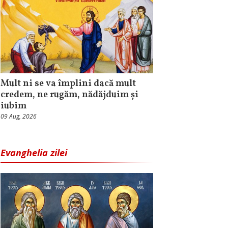
Mult ni se va împlini dacă mult
credem, ne rugăm, nădăjduim și
iubim
09 Aug, 2026
Evanghelia zilei