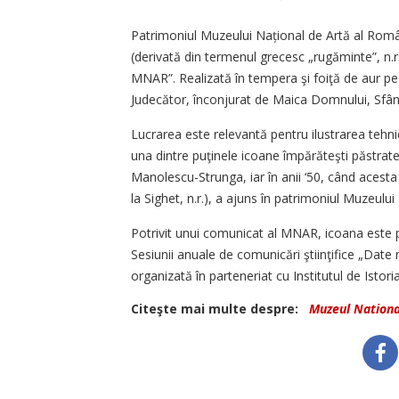
Patrimoniul Muzeului Națio­nal de Artă al Rom
(derivată din termenul grecesc „rugăminte”, n.r.
MNAR”. Realizată în tempera şi foiţă de aur pe 
Judecător, înconjurat de Maica Domnului, Sfânt
Lucrarea este relevantă pentru ilustrarea tehnic
una dintre puţinele icoane împărăteşti păstrate
Manolescu-Strunga, iar în anii ‘50, când acesta
la Sighet, n.r.), a ajuns în patrimoniul Muzeului
Potrivit unui comunicat al MNAR, icoana este p
Sesiunii anuale de comunicări ştiinţifice „Dat
organizată în parteneriat cu Institutul de Isto
Citeşte mai multe despre:
Muzeul Nationa