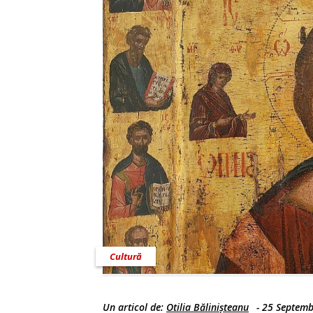
Cultură
Un articol de:
Otilia Bălinișteanu
-
25 Septemb