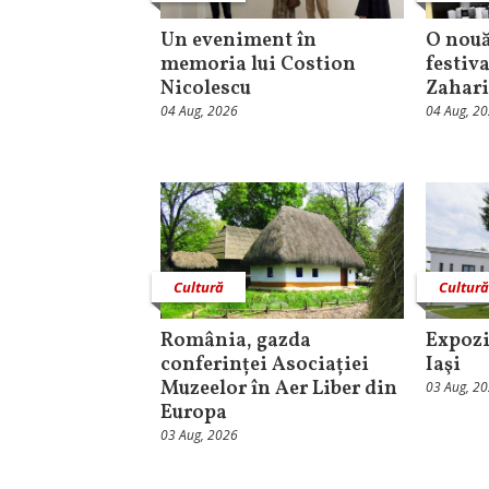
Un eveniment în
O nouă
memoria lui Costion
festiva
Nicolescu
Zahari
04 Aug, 2026
04 Aug, 2
Cultură
Cultur
România, gazda
Expozi
conferinței Asociației
Iaşi
Muzeelor în Aer Liber din
03 Aug, 2
Europa
03 Aug, 2026