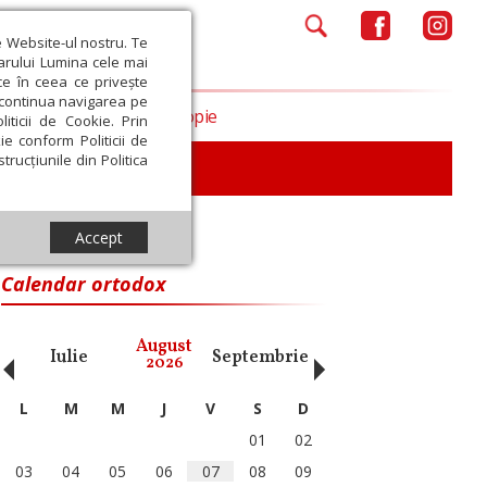
e Website-ul nostru. Te
iarului Lumina cele mai
ce în ceea ce privește
a continua navigarea pe
Opinii
Filantropie
iticii de Cookie. Prin
ie conform Politicii de
trucțiunile din Politica
iu
Accept
Calendar ortodox
‹
›
August
Iulie
Septembrie
Octombrie
Noiembri
2026
L
M
M
J
V
S
D
01
02
03
04
05
06
07
08
09