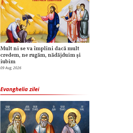
Mult ni se va împlini dacă mult
credem, ne rugăm, nădăjduim și
iubim
09 Aug, 2026
Evanghelia zilei