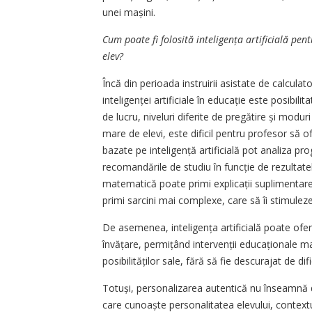
unei mașini.
Cum poate fi folosită inte­li­gența artificială pen
elev?
Încă din perioada instruirii asistate de calcula
inteligenței artificiale în educație este posibilita
de lucru, niveluri diferite de pregătire și moduri
mare de elevi, este dificil pentru profesor să o
bazate pe inteligență artificială pot analiza prog
recomandările de studiu în funcție de rezultate
matematică poate primi explicații suplimentare 
primi sarcini mai complexe, care să îi stimulez
De asemenea, inteligența artificială poate ofe
învățare, permițând inter­­venții educaționale m
posibilităților sale, fără să fie descurajat de dif
Totuși, personalizarea autentică nu înseamnă d
care cunoaște personalitatea elevului, contextul 