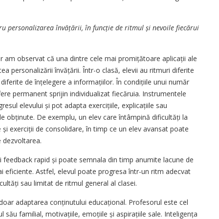
tru personalizarea învățării, în funcție de ritmul și nevoile fiecărui
tor am observat că una dintre cele mai promițătoare aplicații ale
tea personalizării învățării. Într-o clasă, elevii au ritmuri diferite
 diferite de înțelegere a infor­mațiilor. În condițiile unui număr
fere permanent sprijin individualizat fiecăruia. Instrumentele
resul elevului și pot adapta exercițiile, explicațiile sau
le obținute. De exemplu, un elev care întâmpină dificultăți la
și exerciții de consolidare, în timp ce un elev avansat poate
e dezvoltarea.
ri feedback rapid și poate semnala din timp anumite lacune de
ai eficiente. Astfel, elevul poate progresa într-un ritm adecvat
icultăți sau limitat de ritmul general al clasei.
oar adaptarea con­ți­nutului educațional. Profesorul este cel
său familial, motivațiile, emoțiile și aspirațiile sale. Inteligența