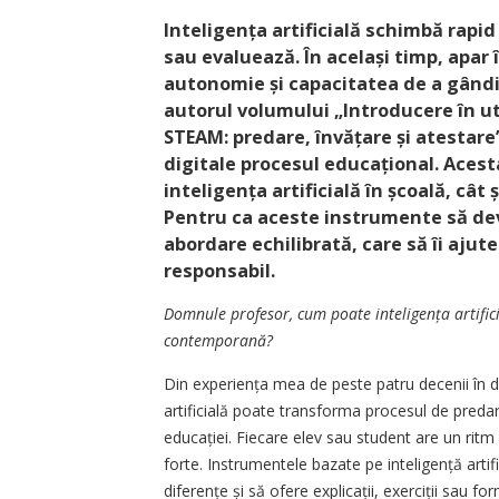
Inteligența artificială schimbă rapid
sau evaluează. În același timp, apar 
autonomie și capacitatea de a gândi cr
autorul volumului „Introducere în util
STEAM: predare, învățare și atestare”
digitale procesul educa­țional. Acest
inteligența artificială în școa­lă, cât 
Pentru ca aceste instrumente să devi
abordare echilibrată, care să îi ajute
responsabil.
Domnule profesor, cum poate inteligența artific
contemporană?
Din experiența mea de peste patru decenii în d
artificială poate transforma procesul de predar
educației. Fiecare elev sau student are un ritm 
forte. Instrumentele bazate pe inteligență artif
diferențe și să ofere explicații, exerciții sau 