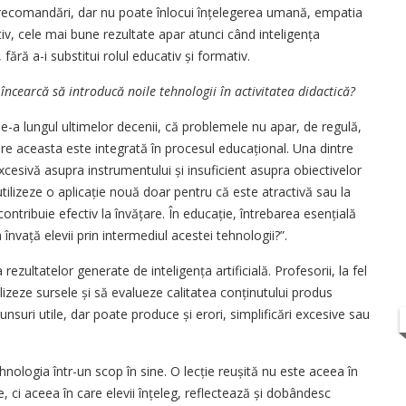
 recomandări, dar nu poate înlocui în­țe­legerea umană, empatia
iv, cele mai bune rezultate apar atunci când inteligența
fără a-i substitui rolul educativ și formativ.
 încearcă să introducă noile tehnologii în activitatea didactică?
e-a lungul ultimelor decenii, că problemele nu apar, de regulă,
are aceasta este integrată în procesul edu­cațional. Una dintre
xcesivă asupra instrumentului și insuficient asupra obiectivelor
tilizeze o aplicație nouă doar pentru că este atractivă sau la
ntribuie efectiv la învățare. În educație, întrebarea esențială
învață elevii prin intermediul acestei tehnologii?”.
 rezultatelor generate de inteligența artificială. Profesorii, la fel
alizeze sursele și să evalueze calitatea con­ținutului produs
punsuri utile, dar poate produce și erori, simplificări excesive sau
ologia într-un scop în sine. O lecție reușită nu este aceea în
le, ci aceea în care elevii înțeleg, reflectează și dobândesc