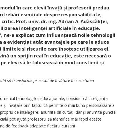
 modul în care elevii învață și profesorii predau
întrebări esențiale despre responsabilitate,
itic. Prof. univ. dr. ing. Adrian A. Adăscăliței,
izarea inteligen­ței artificiale în educație.
, ne-a explicat cum influen­țea­ză noile tehnologii
a a evi­den­țiat atât avantajele pe care le aduce
și limitele și riscurile care însoțesc utilizarea ei.
nă un sprijin real în educație, este necesară o
 pe elevi să le folosească în mod conștient și
ială să transforme procesul de învățare în societatea
omeniul tehnologiilor educaționale, consider că inteligența
e și învățare prin faptul că permite o mai bună personalizare a
propriu de înțelegere, anumite dificultăți, dar și anumite puncte
icială pot ajuta profesorul să identifice mai rapid aceste
forme de feedback adaptate fiecărui cursant.