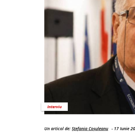
Interviu
Un articol de:
Ștefania Coșuleanu
-
17 Iunie 2