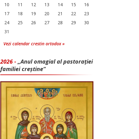
10
11
12
13
14
15
16
17
18
19
20
21
22
23
24
25
26
27
28
29
30
31
Vezi calendar crestin ortodox »
2026 -
„Anul omagial al pastorației
familiei creștine”