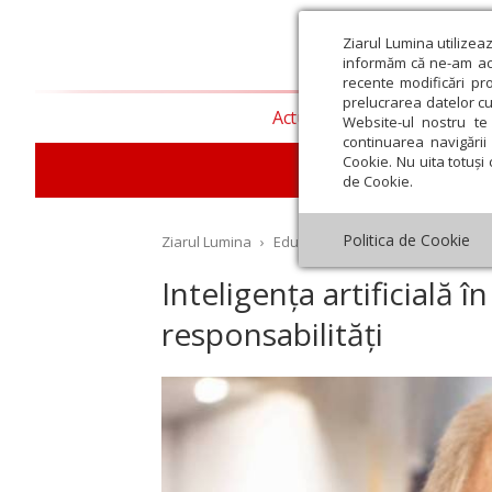
Ziarul Lumina utilizea
informăm că ne-am actu
recente modificări pr
prelucrarea datelor cu
Actualitate religioasă
T
Website-ul nostru te 
continuarea navigării 
Cookie. Nu uita totuși 
E
de Cookie.
Politica de Cookie
Ziarul Lumina
›
Educaţie și Cultură
›
Interviu
›
Inteligența artificială î
responsabilități
st
Septembrie
Octombrie
Noiembrie
Decembrie
Ianuar