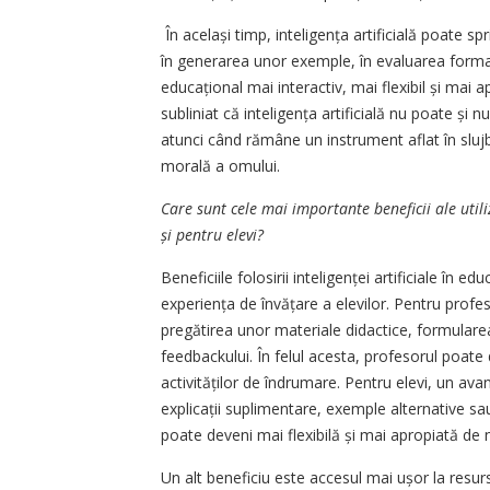
În același timp, inteligența artificială poate spr
în generarea unor exemple, în evaluarea formati
educațional mai interactiv, mai flexibil și mai a
subliniat că inte­li­gența artificială nu poate ș
atunci când rămâne un instrument aflat în slu
morală a omului.
Care sunt cele mai importante beneficii ale utilizăr
și pentru elevi?
Beneficiile folosirii inteligenței artificiale în ed
experiența de învățare a elevilor. Pentru profes
pregătirea unor materiale didactice, formulare
feedbackului. În felul acesta, profesorul poate d
activităților de îndrumare. Pentru elevi, un av
explicații suplimentare, exemple alternative sau
poate deveni mai flexibilă și mai apropiată de ne
Un alt beneficiu este accesul mai ușor la resurse