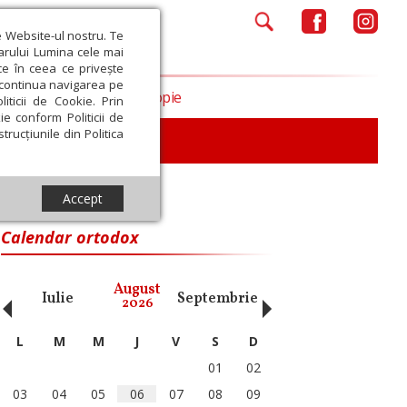
e Website-ul nostru. Te
iarului Lumina cele mai
ce în ceea ce privește
a continua navigarea pe
Opinii
Filantropie
iticii de Cookie. Prin
ie conform Politicii de
trucțiunile din Politica
iu
Accept
Calendar ortodox
‹
›
August
Iulie
Septembrie
Octombrie
Noiembri
2026
L
M
M
J
V
S
D
01
02
03
04
05
06
07
08
09