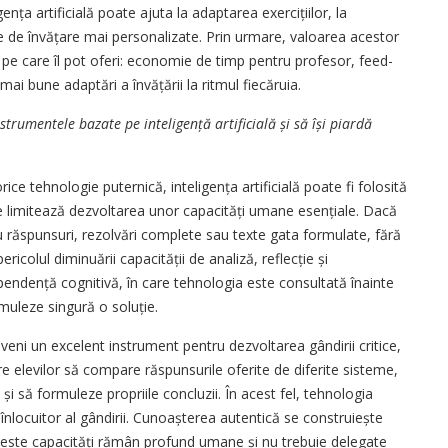
gența artificială poate ajuta la adaptarea exercițiilor, la
see de învățare mai personalizate. Prin urmare, valoarea acestor
c pe care îl pot oferi: economie de timp pentru profesor, feed­
mai bune adaptări a învățării la ritmul fiecăruia.
strumentele bazate pe inteligență artificială și să își piardă
rice tehnologie puternică, inteligența artificială poate fi folosită
re limitează dezvoltarea unor capacități umane esențiale. Dacă
 răspunsuri, rezolvări complete sau texte gata formulate, fără
ricolul diminuării capacității de analiză, reflecție și
n­den­ță cognitivă, în care tehnologia este consultată înainte
muleze singură o soluție.
deveni un excelent instrument pentru dezvoltarea gândirii critice,
re elevilor să compare răspunsurile oferite de diferite sisteme,
 și să formuleze propriile concluzii. În acest fel, tehnologia
 înlocuitor al gândirii. Cunoașterea autentică se construiește
 aceste capacități rămân profund umane și nu trebuie delegate