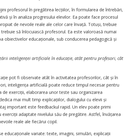
ijini profesorul în pregătirea lecțiilor, în formularea de întrebări,
vă și în analiza progresului elevilor. Ea poate face procesul
propiat de nevoile reale ale celor care învață. Totuși, trebuie
i nu trebuie să înlocuiască profesorul. Ea este valoroasă numai
jba obiectivelor educaționale, sub conducerea pedagogică și
ii inte­li­gen­ței artificiale în educație, atât pentru profesori, cât
ucație pot fi observate atât în activitatea profesorilor, cât și în
ori, inteligența artificială poate reduce timpul necesar pentru
a de exerciții, elaborarea unor teste sau organizarea
edica mai mult timp explicațiilor, dialogului cu elevii și
antaj important este feedbackul rapid. Un elev poate primi
 exerciții adaptate nivelului său de pregătire. Astfel, învățarea
voile reale ale fiecărui copil.
 educaționale variate: texte, imagini, simulări, explicații