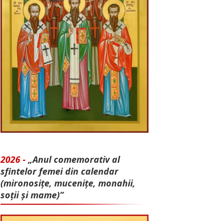
2026 -
„Anul comemorativ al
sfintelor femei din calendar
(mironosițe, mu­cenițe, monahii,
soții și mame)”