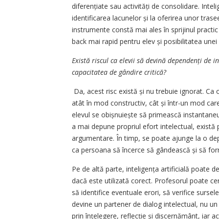
diferențiate sau activități de consolidare. Inteli
identificarea lacunelor și la oferirea unor tra
instrumente constă mai ales în sprijinul practi
back mai rapid pentru elev și posibilitatea unei 
Există riscul ca elevii să devină dependenți de in
capacitatea de gândire critică?
Da, acest risc există și nu trebuie ignorat. Ca o
atât în mod constructiv, cât și într-un mod ca
elevul se obișnuiește să primească instantaneu
a mai depune propriul efort intelectual, există pe
argumentare. În timp, se poate ajunge la o depe
ca persoana să încerce să gândească și să for
Pe de altă parte, inteligența artificială poate 
dacă este utilizată corect. Profesorul poate ce
să identifice eventuale erori, să verifice sursele
devine un partener de dialog intelectual, nu un
prin înțelegere, reflecție și discernământ, iar