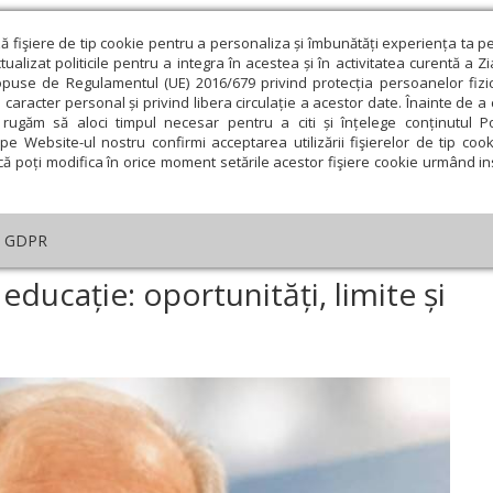
ză fişiere de tip cookie pentru a personaliza și îmbunătăți experiența ta p
alizat politicile pentru a integra în acestea și în activitatea curentă a Z
opuse de Regulamentul (UE) 2016/679 privind protecția persoanelor fizi
 caracter personal și privind libera circulație a acestor date. Înainte de 
eologie și spiritualitate
Educaţie și Cultură
Societate
rugăm să aloci timpul necesar pentru a citi și înțelege conținutul Pol
pe Website-ul nostru confirmi acceptarea utilizării fişierelor de tip cook
că poți modifica în orice moment setările acestor fişiere cookie urmând ins
ducaţie
Lumina literară şi artistică
Cultură
Interv
GDPR
Inteligența artificială în educație: oportunități, limite și responsabilități
n educație: oportunități, limite și
ie
Februarie
Martie
Aprilie
Mai
Iunie