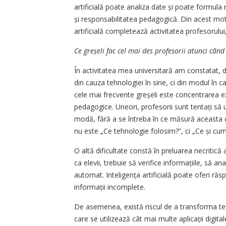
artificială poate analiza date și poate formula
și responsabilitatea pedagogică. Din acest mot
artificială completează activitatea profesorului, 
Ce greșeli fac cel mai des profesorii atunci când
În activitatea mea universitară am constatat, d
din cauza tehnologiei în sine, ci din modul în c
cele mai frecvente gre­șeli este concentrarea e
pedagogice. Uneori, profesorii sunt tentați să u
modă, fără a se întreba în ce măsură aceasta co
nu este „Ce tehnologie folosim?”, ci „Ce și cum 
O altă dificultate constă în preluarea necritică a
ca elevii, trebuie să verifice informațiile, să an
automat. Inteli­gen­ța artificială poate oferi răs
informații incomplete.
De asemenea, există riscul de a transforma tehn
care se utilizează cât mai multe aplicații digita