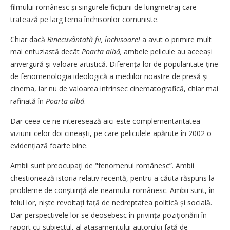
filmului românesc și singurele ficțiuni de lungmetraj care
tratează pe larg tema închisorilor comuniste.
Chiar dacă
Binecuvântată fii, închisoare!
a avut o primire mult
mai entuziastă decât
Poarta albă,
ambele pelicule au aceeași
anvergură și valoare artistică. Diferența lor de popularitate ține
de fenomenologia ideologică a mediilor noastre de presă și
cinema, iar nu de valoarea intrinsec cinematografică, chiar mai
rafinată în
Poarta albă
.
Dar ceea ce ne interesează aici este complementaritatea
viziunii celor doi cineaști, pe care peliculele apărute în 2002 o
evidențiază foarte bine.
Ambii sunt preocupaţi de "fenomenul românesc”. Ambii
chestionează istoria relativ recentă, pentru a căuta răspuns la
probleme de conştiinţă ale neamului românesc. Ambii sunt, în
felul lor, niște revoltați față de nedreptatea politică și socială.
Dar perspectivele lor se deosebesc în privința poziţionării în
raport cu subiectul, al atașamentului autorului față de