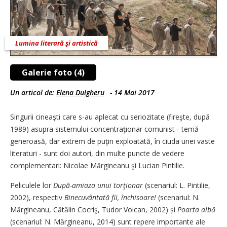
Lumina literară şi artistică
Galerie foto (4)
Un articol de:
Elena Dulgheru
-
14 Mai 2017
Singurii cineaşti care s-au aplecat cu seriozitate (fireşte, după
1989) asupra sistemului concentraţionar comunist - temă
generoasă, dar extrem de puţin exploatată, în ciuda unei vaste
literaturi - sunt doi autori, din multe puncte de vedere
complementari: Nicolae Mărgineanu şi Lucian Pintilie.
Peliculele lor
După-amiaza unui torţionar
(scenariul: L. Pintilie,
2002), respectiv
Binecuvântată fii, închisoare!
(scenariul: N.
Mărgineanu, Cătălin Cocriş, Tudor Voican, 2002) și
Poarta albă
(scenariul: N. Mărgineanu, 2014) sunt repere importante ale