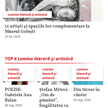
Lumina literară şi artistică
12 artiști și spațiile lor complementare la
Muzeul Golești
23 Iul, 2026
TOP 6 Lumina literară şi artistică
Lumina
Lumina
Lumina
literară şi
literară şi
literară şi
artistică
artistică
artistică
POEZIE:
Ștefan Mitroi:
Din tăcere în
Gabriela Ana
„Om de
cântec
Balan
pământ”,
06 Aug, 2026
fragilitatea ca
06 Aug, 2026