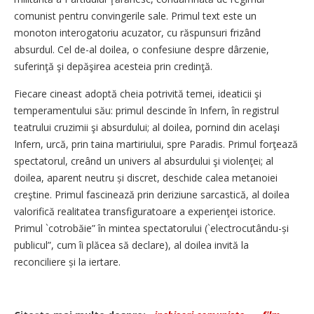
comunist pentru convingerile sale. Primul text este un
monoton interogatoriu acuzator, cu răspunsuri frizând
absurdul. Cel de-al doilea, o confesiune despre dârzenie,
suferinţă şi depăşirea acesteia prin credinţă.
Fiecare cineast adoptă cheia potrivită temei, ideaticii şi
temperamentului său: primul descinde în Infern, în registrul
teatrului cruzimii şi absurdului; al doilea, pornind din acelaşi
Infern, urcă, prin taina martiriului, spre Paradis. Primul forţează
spectatorul, creând un univers al absurdului şi violenţei; al
doilea, aparent neutru și discret, deschide calea metanoiei
creştine. Primul fascinează prin deriziune sarcastică, al doilea
valorifică realitatea transfiguratoare a experienţei istorice.
Primul `cotrobăie” în mintea spectatorului (`electrocutându-și
publicul”, cum îi plăcea să declare), al doilea invită la
reconciliere și la iertare.