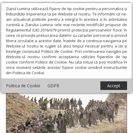
Ziarul Lumina utilizează fişiere de tip cookie pentru a personaliza și
îmbunătăți experiența ta pe Website-ul nostru. Te informăm că ne-
am actualizat politicile pentru a integra în acestea și în activitatea
curentă a Ziarului Lumina cele mai recente modificări propuse de
Regulamentul (UE) 2016/679 privind protecția persoanelor fizice în
ceea ce privește prelucrarea datelor cu caracter personal și privind
libera circulație a acestor date. Înainte de a continua navigarea pe
Website-ul nostru te rugăm să aloci timpul necesar pentru a citi și
Ziarul Lumina
›
Educaţie și Cultură
›
Lumina literară şi artistică
›
înțelege conținutul Politicii de Cookie. Prin continuarea navigării pe
Film: Închisorile comuniste: o provocare pentru filmul românesc
Website-ul nostru confirmi acceptarea utilizării fişierelor de tip
cookie conform Politicii de Cookie. Nu uita totuși că poți modifica în
Film: Închisorile comuniste: o provocare
orice moment setările acestor fişiere cookie urmând instrucțiunile
din Politica de Cookie.
pentru filmul românesc
Politica de Cookie
GDPR
Accept