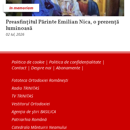
In memoriam
Preasfințitul Părinte Emilian Nica, o prezență
luminoasă
02 Iul, 2026
Politica de cookie
|
Politica de confidențialitate
|
Contact
|
Despre noi
|
Abonamente
|
Fototeca Ortodoxiei Românești
Radio TRINITAS
TV TRINITAS
Vestitorul Ortodoxiei
Agenţia de ştiri BASILICA
Patriarhia Română
Catedrala Mântuirii Neamului