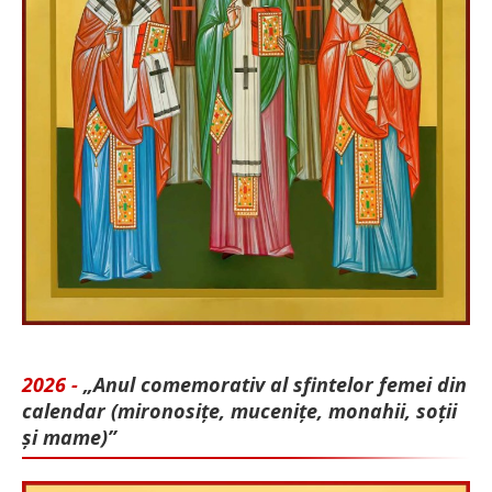
2026 -
„Anul comemorativ al sfintelor femei din
calendar (mironosițe, mu­cenițe, monahii, soții
și mame)”