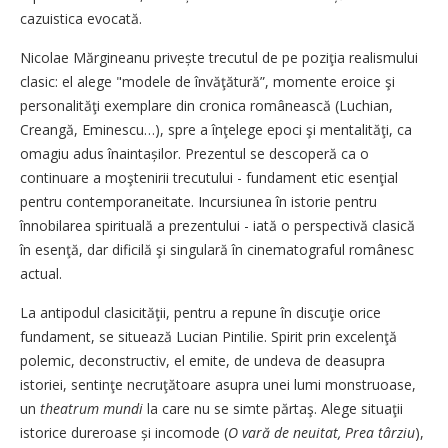
cazuistica evocată.
Nicolae Mărgineanu privește trecutul de pe poziţia realismului
clasic: el alege "modele de învăţătură”, momente eroice şi
personalităţi exemplare din cronica românească (Luchian,
Creangă, Eminescu…), spre a înţelege epoci şi mentalităţi, ca
omagiu adus înaintașilor. Prezentul se descoperă ca o
continuare a moştenirii trecutului - fundament etic esenţial
pentru contemporaneitate. Incursiunea în istorie pentru
înnobilarea spirituală a prezentului - iată o perspectivă clasică
în esenţă, dar dificilă şi singulară în cinematograful românesc
actual.
La antipodul clasicităţii, pentru a repune în discuţie orice
fundament, se situează Lucian Pintilie. Spirit prin excelenţă
polemic, deconstructiv, el emite, de undeva de deasupra
istoriei, sentinţe necruţătoare asupra unei lumi monstruoase,
un
theatrum mundi
la care nu se simte părtaş. Alege situaţii
istorice dureroase și incomode (
O vară de neuitat, Prea târziu
),