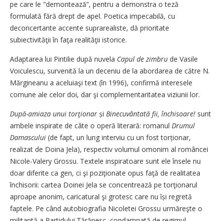
pe care le "demontează”, pentru a demonstra o teză
formulată fără drept de apel. Poetica impecabilă, cu
deconcertante accente suprarealiste, dă prioritate
subiectivităţii în faţa realităţii istorice.
Adaptarea lui Pintilie după nuvela
Capul de zimbru
de Vasile
Voiculescu, survenită la un deceniu de la abordarea de către N.
Mărgineanu a aceluiaşi text (în 1996), confirmă interesele
comune ale celor doi, dar şi complementaritatea viziunii lor.
După-amiaza unui torţionar
și
Binecuvântată fii, închisoare!
sunt
ambele inspirate de câte o operă literară: romanul
Drumul
Damascului
(de fapt, un lung interviu cu un fost torționar,
realizat de Doina Jela), respectiv volumul omonim al româncei
Nicole-Valery Grossu. Textele inspiratoare sunt ele însele nu
doar diferite ca gen, ci şi poziţionate opus faţă de realitatea
închisorii: cartea Doinei Jela se concentrează pe torţionarul
aproape anonim, caricatural şi grotesc care nu își regretă
faptele. Pe când autobiografia Nicoletei Grossu urmăreşte o
militantă a Partidului Ţărănesc, condamnată de regimul