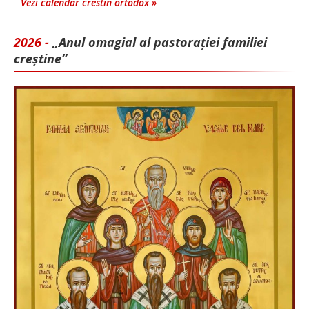
Vezi calendar crestin ortodox »
2026 -
„Anul omagial al pastorației familiei
creștine”