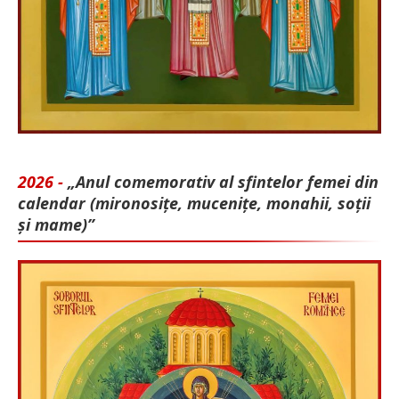
2026 -
„Anul comemorativ al sfintelor femei din
calendar (mironosițe, mu­cenițe, monahii, soții
și mame)”