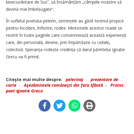
binecuvântare de Sus”, să însămânțăm „câmpiile noastre să
devină mai îmbelșugate”.
În sufletul poetului-pelerin, semințele au găsit terenul propice
pentru încolțire, înflorire, rodire. Miresmele acestor roade se
resimt în toate paginile care consemnează această experiență
care, din personală, devine, prin împărtășire cu ceilalți,
colectivă. Speranța rodește credința că darul părintelui Ignatie
Grecu va fi primit.
Citeşte mai multe despre:
pelerinaj
-
prezentare de
carte
-
Aşezămintele româneşti din Ţara Sfântă
-
Protos.
poet Ignatie Grecu