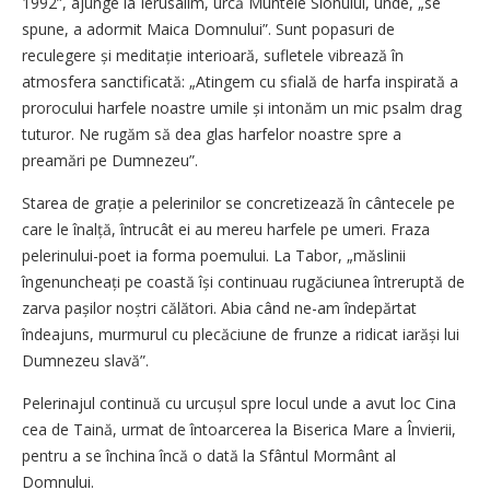
1992”, ajunge la Ierusalim, urcă Muntele Sionului, unde, „se
spune, a adormit Maica Domnului”. Sunt popasuri de
reculegere și meditație interioară, sufletele vibrează în
atmosfera sanctificată: „Atingem cu sfială de harfa inspirată a
prorocului harfele noastre umile și intonăm un mic psalm drag
tuturor. Ne rugăm să dea glas harfelor noastre spre a
preamări pe Dumnezeu”.
Starea de grație a pelerinilor se concretizează în cântecele pe
care le înalță, întrucât ei au mereu harfele pe umeri. Fraza
pelerinului-poet ia forma poemului. La Tabor, „măslinii
îngenun­cheați pe coastă își continuau rugăciunea întreruptă de
zarva pașilor noștri călători. Abia când ne-am îndepărtat
îndeajuns, murmurul cu plecăciune de frunze a ridicat iarăși lui
Dumnezeu slavă”.
Pelerinajul continuă cu urcușul spre locul unde a avut loc Cina
cea de Taină, urmat de întoarcerea la Biserica Mare a Învierii,
pentru a se închina încă o dată la Sfântul Mormânt al
Domnului.