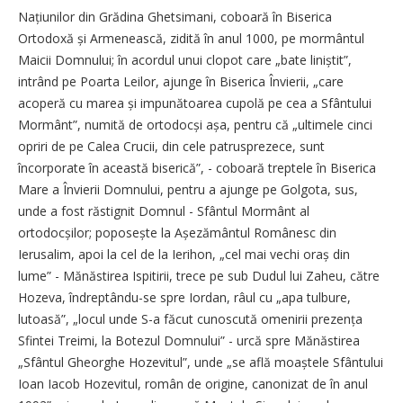
Națiunilor din Grădina Ghetsimani, coboară în Biserica
Ortodoxă și Armenească, zidită în anul 1000, pe mormântul
Maicii Domnului; în acordul unui clopot care „bate liniștit”,
intrând pe Poarta Leilor, ajunge în Biserica Învierii, „care
acoperă cu marea și impunătoarea cupolă pe cea a Sfântului
Mormânt”, numită de orto­docși așa, pentru că „ultimele cinci
opriri de pe Calea Crucii, din cele patrusprezece, sunt
încorporate în această biserică”, - coboară treptele în Biserica
Mare a Învierii Domnului, pentru a ajunge pe Golgota, sus,
unde a fost răstignit Domnul - Sfântul Mormânt al
ortodocșilor; poposește la Așezământul Românesc din
Ierusalim, apoi la cel de la Ierihon, „cel mai vechi oraș din
lume” - Mănăstirea Ispitirii, trece pe sub Dudul lui Zaheu, către
Hozeva, îndreptându-se spre Iordan, râul cu „apa tulbure,
lutoasă”, „locul unde S-a făcut cunoscută omenirii pre­zența
Sfintei Treimi, la Botezul Domnului” - urcă spre Mănăstirea
„Sfântul Gheorghe Hozevitul”, unde „se află moaștele Sfântului
Ioan Iacob Hozevitul, român de origine, canonizat de în anul