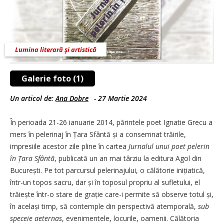
Lumina literară şi artistică
Galerie foto (1)
Un articol de:
Ana Dobre
-
27 Martie 2024
În perioada
21-26 ianuarie 2014, părintele poet Ignatie Grecu a
mers în pelerinaj în Țara Sfântă și a consemnat trăirile,
impresiile acestor zile pline în cartea
Jurnalul unui poet pelerin
în Țara Sfântă
, publicată un an mai târziu la editura Agol din
București. Pe tot parcursul pelerinajului, o călătorie inițiatică,
într-un topos sacru, dar și în toposul propriu al sufletului, el
trăiește într-o stare de grație care-i permite să observe totul și,
în același timp, să contemple din perspectivă atemporală,
sub
speceie aeternas
, evenimentele, locurile, oamenii. Călătoria