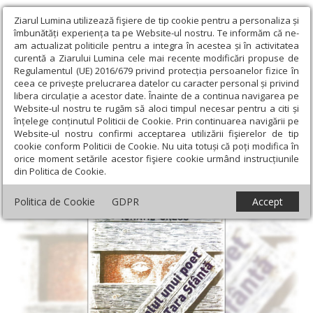
Ziarul Lumina utilizează fişiere de tip cookie pentru a personaliza și
îmbunătăți experiența ta pe Website-ul nostru. Te informăm că ne-
am actualizat politicile pentru a integra în acestea și în activitatea
curentă a Ziarului Lumina cele mai recente modificări propuse de
Regulamentul (UE) 2016/679 privind protecția persoanelor fizice în
ceea ce privește prelucrarea datelor cu caracter personal și privind
libera circulație a acestor date. Înainte de a continua navigarea pe
Website-ul nostru te rugăm să aloci timpul necesar pentru a citi și
Ziarul Lumina
›
Educaţie și Cultură
›
Lumina literară şi artistică
›
înțelege conținutul Politicii de Cookie. Prin continuarea navigării pe
Însemnările unui poet pelerin în Țara Sfântă
Website-ul nostru confirmi acceptarea utilizării fişierelor de tip
cookie conform Politicii de Cookie. Nu uita totuși că poți modifica în
Însemnările unui poet pelerin în Țara
orice moment setările acestor fişiere cookie urmând instrucțiunile
din Politica de Cookie.
Sfântă
Politica de Cookie
GDPR
Accept