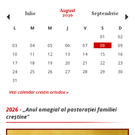
‹
›
August
Iulie
Septembrie
O
2026
L
M
M
J
V
S
D
01
02
03
04
05
06
07
08
09
10
11
12
13
14
15
16
17
18
19
20
21
22
23
24
25
26
27
28
29
30
31
Vezi calendar crestin ortodox »
2026 -
„Anul omagial al pastorației familiei
creștine”