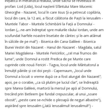
inițiatică în metafizica realului, unde sacrul se revelează în
profan: Lod (Lida), locul nașterii Sfântului Mare Mucenic
Gheorghe - Nazaret, locul în care Iisus Și-a petrecut copilăria,
locul din care, la 12 ani, a făcut călătoria de Paști la Ierusalim -
Muntele Tabor - Muntele Schimbării la Față a Domnului -
Iordan („...ne-am îndreptat spre malurile râului Iordan, unde am
scufundat harfele noastre însetate de cântec și le-am atârnat
în sălciile de pe mal”) - Biserica din Cana Galileei - Biserica
Bunei Vestiri din Nazaret - Hanul din Nazaret - Magdala, satul
Mariei Magdalena - Muntele Fericirilor, „cel mai frumos din
lume”, unde Domnul a rostit Predica de pe Munte care
cuprinde cele nouă Fericiri - Tagva, locul unde Mântuitorul a
înmulțit pâinile și cei doi pești - ­­Capernaum, „locul unde
Domnul a locuit o vreme după ce a fost alungat din Nazaret”;
apoi, pe o corabie, „ca să plutim pe luciul clar”, se îndreaptă
spre Marea Galileei, martoră la mersul pe apă al Domnului,
trecând prin Betleem (pe fundal crepuscular, al unui „soare
obosit”, „peste care se-nchide o pleoapă de neguri albastre”),
aspirând spre Ierusalim („Iată Ierusalimul! Ierusalimul!”) -