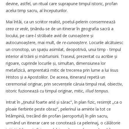
devi­ne, astfel, un ritual care suprapune timpul istoric, profan
acelui timp sacru, al începuturilor.
Mai întâi, ca un scriitor realist, poetul-pelerin consemnează
ceea ce vede
, ținându-se de un itinerar în geografia sacră a
locului, pe care-l străbate avid de cunoaștere și
autocunoaștere, mai mult, de
re-cunoaștere
. Locurile alcătuiesc
un cronotop, un spațiu asimilat, deopotrivă, unui timp - timpul
interior al trăirii și mărturisirii. Traseul, prezentat cu acribie și
rigoare, cuprinde locurile și, simultan, dimensiunea lor
metafizică, amprentată mitic de trecerea prin lume a lui Iisus
Hristos și a Apostolilor. De aceea, itinerarul repetă un
ceremonial originar, prin secvențele căruia timpul real, obiectiv,
istoric fuzionează cu timpul originar, mitic,
illud tempus
.
Intrat în „ținutul foarte arid și sărac”, în plan fizic, resimțit „ca o
ploaie fierbinte peste obraz”, pelerinul ia aminte la tot ce
întâmpină, trecând din profan (aeroportul) în plin sacru,
urmând un itinerar care se conotează ca pelerinaj, o călătorie