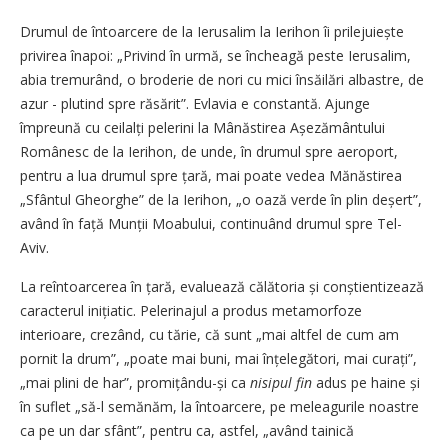
Drumul de întoarcere de la Ierusalim la Ierihon îi prilejuiește
privirea înapoi: „Privind în urmă, se încheagă peste Ierusalim,
abia tremurând, o broderie de nori cu mici însăilări albastre, de
azur - plutind spre răsărit”. Evlavia e constantă. Ajunge
împreună cu ceilalți pelerini la Mânăstirea Așezământului
Românesc de la Ierihon, de unde, în drumul spre aeroport,
pentru a lua drumul spre țară, mai poate vedea Mănăstirea
„Sfântul Gheorghe” de la Ierihon, „o oază verde în plin deșert”,
având în față Munții Moabului, continuând drumul spre Tel-
Aviv.
La reîntoarcerea în țară, evaluează călătoria și conștientizează
caracterul inițiatic. Pelerinajul a produs metamorfoze
interioare, crezând, cu tărie, că sunt „mai altfel de cum am
pornit la drum”, „poate mai buni, mai înțelegători, mai curați”,
„mai plini de har”, promițându-și ca
nisipul fin
adus pe haine și
în suflet „să-l semănăm, la întoarcere, pe meleagurile noastre
ca pe un dar sfânt”, pentru ca, astfel, „având tainică