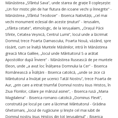
Mănăstirea „Sfântul Sava”, unde starea de grație îl copleșește:
„Un fior mistic plin de har flutura din icoane vechi și înnegrite” -
Mănăstirea „Sfântul Teodosie” - Biserica Nativității, „cel mai
vechi monument eclesial din aceste ținuturi” - Ierusalim,
„sfânta cetate”, etimologic, de la Ierușalaim, „Orașul Păcii
Sfinte, Cetatea Veșnică, Centrul Lumii”, locul unde a lăcrimat
Domnul; trece Poarta Damascului, Poarta Nouă, văzând, spre
răsărit, cum se înalță Muntele Măslinilor, intră în Mănăstirea
greacă Mica Galilee, „locul unde Mântuitorul S-a arătat
Apostolilor după Înviere” - Mănăstirea Rusească de pe muntele
Eleon, unde „a avut loc Înălțarea Domnului la Cer” - Biserica
Românească a Înălțării - Biserica catolică, „unde se zice că
Mântuitorul a învățat pe ucenici Tatăl Nostru”, trece Poarta de
Aur, „prin care a intrat triumfal Domnul nostru Iisus Hristos, în
Ziua Floriilor, călare pe mânzul asinei”, - Biserica rusă „Maria
Magdalena” - Biserica romano-catolică „Dominus Flevit”,
construită pe locul pe care a lăcrimat Mântuitorul - Grădina
Ghetsimani, „locul de rugăciune și liniște cel mai iubit de
Domnul nostru Iisus Hristos din tot Ierusalimul” - Biserica