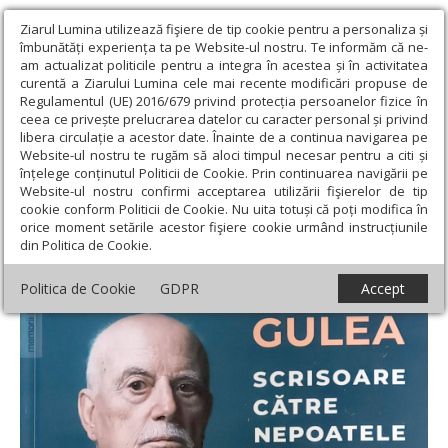
Ziarul Lumina utilizează fişiere de tip cookie pentru a personaliza și
îmbunătăți experiența ta pe Website-ul nostru. Te informăm că ne-
am actualizat politicile pentru a integra în acestea și în activitatea
curentă a Ziarului Lumina cele mai recente modificări propuse de
Regulamentul (UE) 2016/679 privind protecția persoanelor fizice în
ceea ce privește prelucrarea datelor cu caracter personal și privind
libera circulație a acestor date. Înainte de a continua navigarea pe
Website-ul nostru te rugăm să aloci timpul necesar pentru a citi și
Ziarul Lumina
›
Educaţie și Cultură
›
Lumina literară şi artistică
›
înțelege conținutul Politicii de Cookie. Prin continuarea navigării pe
Memoria ca șansă a eternului prezent
Website-ul nostru confirmi acceptarea utilizării fişierelor de tip
cookie conform Politicii de Cookie. Nu uita totuși că poți modifica în
Memoria ca șansă a eternului prezent
orice moment setările acestor fişiere cookie urmând instrucțiunile
din Politica de Cookie.
Politica de Cookie
GDPR
Accept