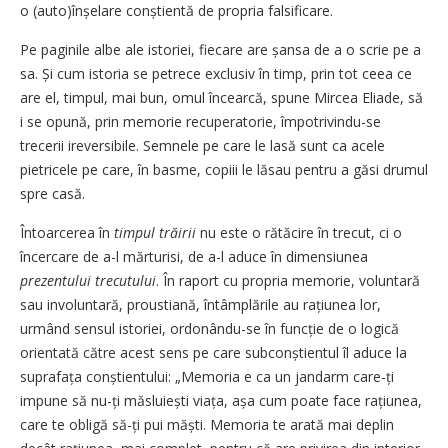
o (auto)înșelare conștientă de propria falsificare.
Pe paginile albe ale istoriei, fiecare are șansa de a o scrie pe a
sa. Și cum istoria se petrece exclusiv în timp, prin tot ceea ce
are el, timpul, mai bun, omul încearcă, spune Mircea Eliade, să
i se opună, prin memorie recuperatorie, împotrivindu-se
trecerii ireversibile. Semnele pe care le lasă sunt ca acele
pietricele pe care, în basme, copiii le lăsau pentru a găsi drumul
spre casă.
Întoarcerea în
timpul trăirii
nu este o rătăcire în trecut, ci o
încercare de a-l mărturisi, de a-l aduce în dimensiunea
prezentului trecutului
. În raport cu propria memorie, voluntară
sau involuntară, proustiană, întâmplările au rațiunea lor,
urmând sensul istoriei, ordonându-se în funcție de o logică
orientată către acest sens pe care subconștientul îl aduce la
suprafața conștientului: „Memoria e ca un jandarm care-ți
impune să nu-ți măsluiești viața, așa cum poate face rațiunea,
care te obligă să-ți pui măști. Memoria te arată mai deplin