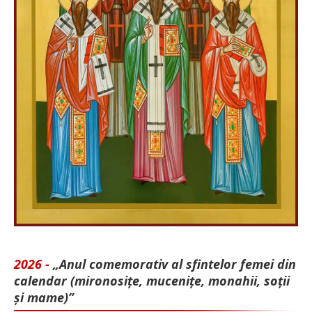
2026 -
„Anul comemorativ al sfintelor femei din
calendar (mironosițe, mu­cenițe, monahii, soții
și mame)”