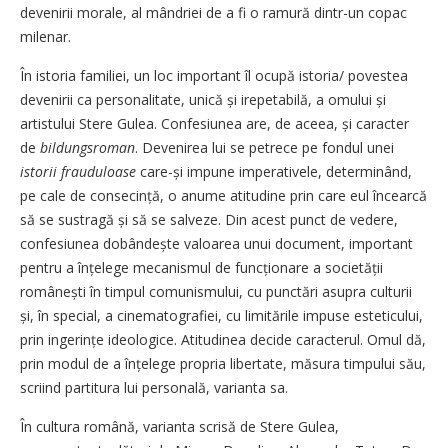
devenirii morale, al mândriei de a fi o ramură dintr-un copac
milenar.
În istoria familiei, un loc important îl ocupă istoria/ povestea
devenirii ca personalitate, unică și irepetabilă, a omului și
artistului Stere Gulea. Confesiunea are, de aceea, și caracter
de
bildungsroman
. Devenirea lui se petrece pe fondul unei
istorii frauduloase
care-și impune imperativele, determinând,
pe cale de consecință, o anume atitudine prin care eul încearcă
să se sustragă și să se salveze. Din acest punct de vedere,
confesiunea dobândește valoarea unui document, important
pentru a înțelege mecanismul de funcționare a societății
românești în timpul comunismului, cu punctări asupra culturii
și, în special, a cinematografiei, cu limitările impuse esteticului,
prin ingerințe ideologice. Atitudinea decide caracterul. Omul dă,
prin modul de a înțelege propria libertate, măsura timpului său,
scriind partitura lui personală, varianta sa.
În cultura română, varianta scrisă de Stere Gulea,