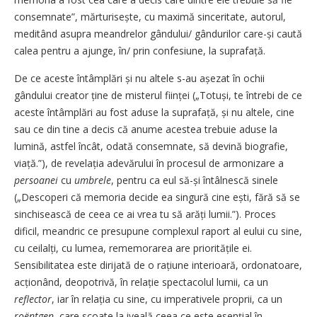
consemnate”, mărturisește, cu maximă sinceritate, autorul,
meditând asupra meandrelor gândului/ gândurilor care-și caută
calea pentru a ajunge, în/ prin confesiune, la suprafață.
De ce aceste întâmplări și nu altele s-au așezat în ochii
gândului creator ține de misterul ființei („Totuși, te întrebi de ce
aceste întâmplări au fost aduse la suprafață, și nu altele, cine
sau ce din tine a decis că anume acestea trebuie aduse la
lumină, astfel încât, odată consemnate, să devină biografie,
viață.”), de revelația adevărului în procesul de armonizare a
persoanei
cu
umbrele
, pentru ca eul să-și întâlnescă sinele
(„Descoperi că memoria decide ea singură cine ești, fără să se
sinchisească de ceea ce ai vrea tu să arăți lumii.”). Proces
dificil, meandric ce presupune complexul raport al eului cu sine,
cu ceilalți, cu lumea, rememorarea are prioritățile ei.
Sensibilitatea este dirijată de o rațiune interioară, ordonatoare,
acționând, deopotrivă, în relație spectacolul lumii, ca un
reflector
, iar în relația cu sine, cu imperativele proprii, ca un
roëntgen
, care scoate la iveală ceea ce este esențial în