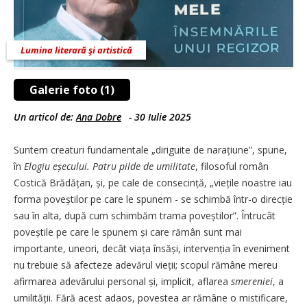
Lumina literară şi artistică
Galerie foto (1)
Un articol de:
Ana Dobre
-
30 Iulie 2025
Suntem creaturi fundamentale „diriguite de narațiune”, spune,
în
Elogiu eșecului. Patru pilde de umilitate
, filosoful român
Costică Brădățan, și, pe cale de consecință, „viețile noastre iau
forma poveștilor pe care le spunem - se schimbă într-o direcție
sau în alta, după cum schimbăm trama poveș­tilor”. Întrucât
poveștile pe care le spunem și care rămân sunt mai
importante, uneori, decât viața însăși, intervenția în eveniment
nu trebuie să afecteze adevărul vieții; scopul rămâne mereu
afirmarea adevărului personal și, implicit, aflarea
smereniei
, a
umilității. Fără acest adaos, povestea ar rămâne o mistificare,