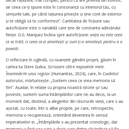
decât rațiunea, mai complet, pentru că are privirea din interior,
iar ceea ce-ți spune este în consonanță cu interiorul tău, cu
simțurile tale, pe când rațiunea privește și ține cont de exterior
și te obligă să te conformezi”. Cantitatea de ficțiune sau
autoficțiune este o variabilă care ține de constanta adevărului
ființei. G.G. Marquez înclina spre autoficțiune:
viața nu este ceea
ce ai trăit, ci ceea ce-ți amintești și cum ți-o amintești pentru a o
povesti
.
O reflectare în oglindă, cu nuanțele gândirii proprii, găsim în
cartea lui Stere Gulea,
Scrisoare către nepoatele mele.
Însemnările unui regizor
(Humanitas, 2024), care, în
Cuvântul
autorului
, mărturisește: „Suntem ceea ce vrea memoria să
fim”. Așadar, în relație cu propria noastră istorie și/ sau
poveste, suntem suma întâmplărilor care ne-au decis, la un
moment dat, destinul, a alegerilor din răscrucile vieții, care s-au
așezat, cu toate, într-o albie proprie, pe care, retrospectiv,
memoria o recuperează, orientând devenirea în sensul
imperativelor ei. „Întâmplările s-au prezentat cronologic, dar
memoria a fost cea care a decis care dintre ele trebuie să fie