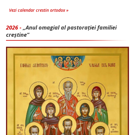
Vezi calendar crestin ortodox »
2026 -
„Anul omagial al pastorației familiei
creștine”