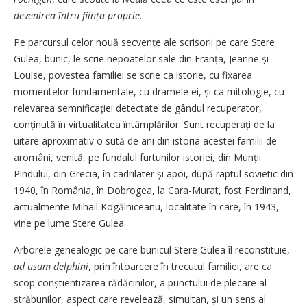
devenirea întru ființa proprie
.
Pe parcursul celor nouă secvențe ale scrisorii pe care Stere
Gulea, bunic, le scrie nepoatelor sale din Franța, Jeanne și
Louise, povestea familiei se scrie ca istorie, cu fixarea
momentelor fundamentale, cu dramele ei, și ca mitologie, cu
relevarea semnificației detectate de gândul recuperator,
conținută în virtualitatea întâmplărilor. Sunt recu­perați de la
uitare aproximativ o sută de ani din istoria acestei familii de
aromâni, venită, pe fundalul furtunilor istoriei, din Munții
Pindului, din Grecia, în cadrilater și apoi, după raptul sovietic din
1940, în România, în Dobrogea, la Cara-Murat, fost Ferdinand,
actualmente Mihail Kogălni­ceanu, localitate în care, în 1943,
vine pe lume Stere Gulea.
Arborele genealogic pe care bunicul Stere Gulea îl reconstituie,
ad usum delphini
, prin întoarcere în trecutul familiei, are ca
scop conștientizarea rădăcinilor, a punctului de plecare al
străbunilor, aspect care revelează, simultan, și un sens al