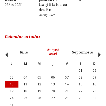
fragilitatea ca
06 Aug, 2026
destin
06 Aug, 2026
Calendar ortodox
‹
›
August
Iulie
Septembrie
O
2026
L
M
M
J
V
S
D
01
02
03
04
05
06
07
08
09
10
11
12
13
14
15
16
17
18
19
20
21
22
23
24
25
26
27
28
29
30
31