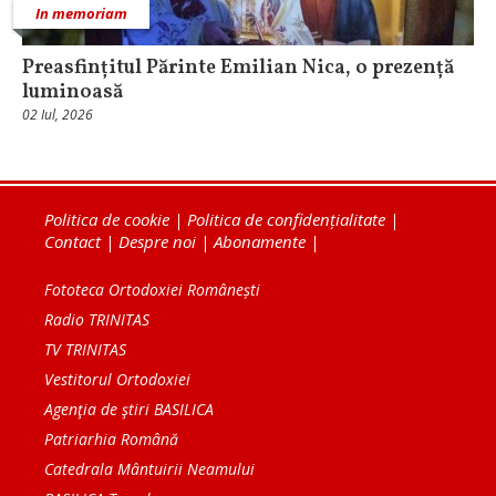
In memoriam
Preasfințitul Părinte Emilian Nica, o prezență
luminoasă
02 Iul, 2026
Politica de cookie
|
Politica de confidențialitate
|
Contact
|
Despre noi
|
Abonamente
|
Fototeca Ortodoxiei Românești
Radio TRINITAS
TV TRINITAS
Vestitorul Ortodoxiei
Agenţia de ştiri BASILICA
Patriarhia Română
Catedrala Mântuirii Neamului