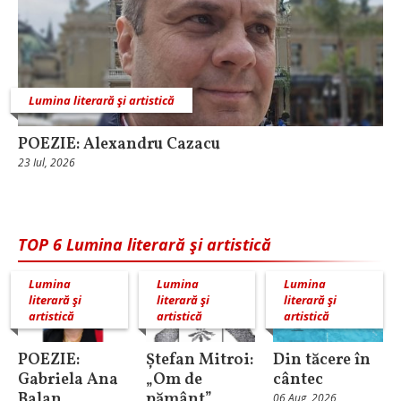
Lumina literară şi artistică
POEZIE: Alexandru Cazacu
23 Iul, 2026
TOP 6 Lumina literară şi artistică
Lumina
Lumina
Lumina
literară şi
literară şi
literară şi
artistică
artistică
artistică
POEZIE:
Ștefan Mitroi:
Din tăcere în
Gabriela Ana
„Om de
cântec
Balan
pământ”,
06 Aug, 2026