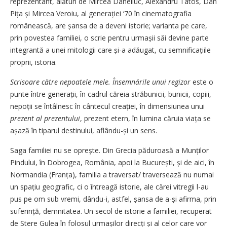
reprezentant, alături de Mircea Daneliuc, Alexandru Tatos, Dan
Pița și Mircea Veroiu, al generației ‘70 în cinematografia
românească, are șansa de a deveni istorie; varianta pe care,
prin povestea familiei, o scrie pentru urmașii săi devine parte
integrantă a unei mitologii care și-a adăugat, cu semnificațiile
proprii, istoria.
Scrisoare către nepoatele mele. Însemnările unui regizor
este o
punte între generații, în cadrul căreia străbunicii, bunicii, copiii,
nepoții se întâlnesc în cântecul creației, în dimensiunea unui
prezent al prezentului
, prezent etern, în lumina căruia viața se
așază în tiparul destinului, aflându-și un sens.
Saga familiei nu se oprește. Din Grecia păduroasă a Munților
Pindului, în Dobrogea, România, apoi la București, și de aici, în
Normandia (Franța), familia a traversat/ traversează nu numai
un spațiu geografic, ci o întreagă istorie, ale cărei vitregii l-au
pus pe om sub vremi, dându-i, astfel, șansa de a-și afirma, prin
suferință, demnitatea. Un secol de istorie a familiei, recuperat
de Stere Gulea în folosul urmașilor direcți și al celor care vor