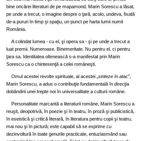
bine oricărei literaturi de pe mapamond, Marin Sorescu a lăsat,
pe unde a trecut, o imagine despre o ţară, acolo, undeva, fixată
de‑a pururi în timp şi spaţiu, un punct pe harta lumii numit
România.
A colindat lumea - cu el, şi opera sa - şi pe unde a trecut a
luat premii. Numeroase. Binemeritate. Nu pentru el, ci pentru
ţara sa. Identitatea oltenească s‑a manifestat prin Marin
Sorescu ca o chintesenţă a celei româneşti.
Omul acestei revolte spirituale, al acestei „
sinteze în atac
”,
Marin Sorescu, a adus o contribuţie fundamentală în direcţia
dobândirii unei trepte noi în universalitate a culturii române.
Personalitate marcantă a literaturii române, Marin Sorescu a
reuşit, deopotrivă, în poezie şi în teatru, în proză şi publicistică,
în eseistică şi critică literară, în literatura pentru copii şi teatru,
mai nou şi în pictură; este capabil să se exprime cu
dezinvoltură în toate genurile practicate, entuziasmând sau