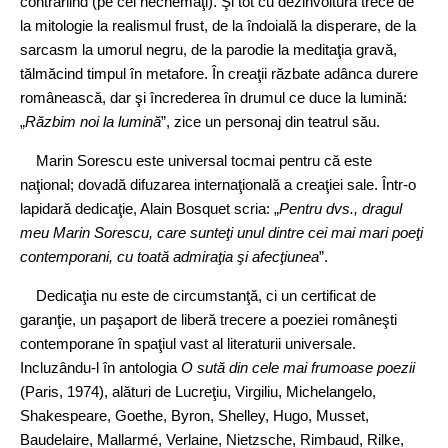
contrariind (pe cei nechemaţi). Şi tot cu dezinvoltură trece de
la mitologie la realismul frust, de la îndoială la disperare, de la
sarcasm la umorul negru, de la parodie la meditaţia gravă,
tălmăcind timpul în metafore. În creaţii răzbate adânca durere
românească, dar şi încrederea în drumul ce duce la lumină:
„
Răzbim noi la lumină
”, zice un personaj din teatrul său.
Marin Sorescu este universal tocmai pentru că este
naţional; dovadă difuzarea internaţională a creaţiei sale. Într‑o
lapidară dedicaţie, Alain Bosquet scria: „
Pentru dvs., dragul
meu Marin Sorescu, care sunteţi unul dintre cei mai mari poeţi
contemporani, cu toată admiraţia şi afecţiunea
”.
Dedicaţia nu este de circumstanţă, ci un certificat de
garanţie, un paşaport de liberă trecere a poeziei româneşti
contemporane în spaţiul vast al literaturii universale.
Incluzându‑l în antologia
O sută din cele mai frumoase poezii
(Paris, 1974), alături de Lucreţiu, Virgiliu, Michelangelo,
Shakespeare, Goethe, Byron, Shelley, Hugo, Musset,
Baudelaire, Mallarmé, Verlaine, Nietzsche, Rimbaud, Rilke,