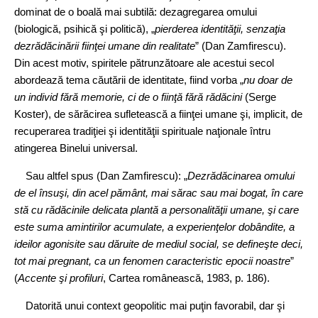
dominat de o boală mai subtilă: dezagregarea omului
(biologică, psihică şi politică), „
pierderea identităţii, senzaţia
dezrădăcinării fiinţei umane din realitate
” (Dan Zamfirescu).
Din acest motiv, spiritele pătrunzătoare ale acestui secol
abordează tema căutării de identitate, fiind vorba „
nu doar de
un individ fără memorie, ci de o fiinţă fără rădăcini
(Serge
Koster), de sărăcirea sufletească a fiinţei umane şi, implicit, de
recuperarea tradiţiei şi identităţii spirituale naţionale întru
atingerea Binelui universal.
Sau altfel spus (Dan Zamfirescu): „
Dezrădăcinarea omului
de el însuşi, din acel pământ, mai sărac sau mai bogat, în care
stă cu rădăcinile delicata plantă a personalităţii umane, şi care
este suma amintirilor acumulate, a experienţelor dobândite, a
ideilor agonisite sau dăruite de mediul social, se defineşte deci,
tot mai pregnant, ca un fenomen caracteristic epocii noastre
”
(
Accente şi profiluri
, Cartea românească, 1983, p. 186).
Datorită unui context geopolitic mai puţin favorabil, dar şi