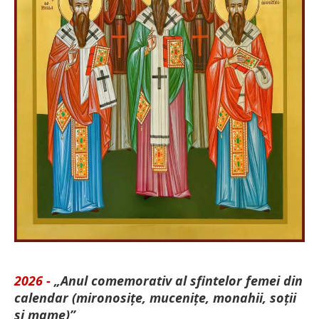
2026 -
„Anul comemorativ al sfintelor femei din
calendar (mironosițe, mu­cenițe, monahii, soții
și mame)”