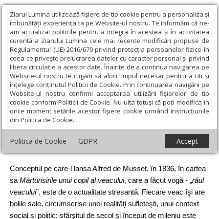
Ziarul Lumina utilizează fişiere de tip cookie pentru a personaliza și
îmbunătăți experiența ta pe Website-ul nostru. Te informăm că ne-
am actualizat politicile pentru a integra în acestea și în activitatea
curentă a Ziarului Lumina cele mai recente modificări propuse de
Regulamentul (UE) 2016/679 privind protecția persoanelor fizice în
ceea ce privește prelucrarea datelor cu caracter personal și privind
libera circulație a acestor date. Înainte de a continua navigarea pe
Website-ul nostru te rugăm să aloci timpul necesar pentru a citi și
Ziarul Lumina
›
Educaţie și Cultură
›
Lumina literară şi artistică
›
înțelege conținutul Politicii de Cookie. Prin continuarea navigării pe
Perspective: Marin Sorescu sau vocația identității românești
Website-ul nostru confirmi acceptarea utilizării fişierelor de tip
cookie conform Politicii de Cookie. Nu uita totuși că poți modifica în
Perspective: Marin Sorescu sau vocația
orice moment setările acestor fişiere cookie urmând instrucțiunile
din Politica de Cookie.
identității românești
Politica de Cookie
GDPR
Accept
Un articol de:
Tudor Nedelcea
-
20 Martie 2016
Conceptul pe care‑l lansa Alfred de Musset, în 1836, în cartea
sa
Mărturisirile unui copil al veacului
, care a făcut vogă - „
răul
veacului
”, este de o actualitate stresantă. Fiecare veac îşi are
bolile sale, circumscrise unei realităţi sufleteşti, unui context
social şi politic: sfârşitul de secol şi început de mileniu este