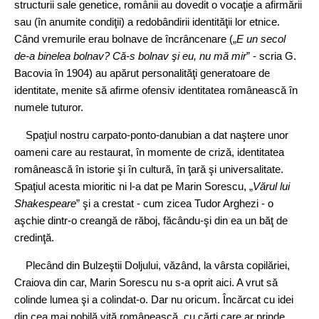
structurii sale genetice, românii au dovedit o vocaţie a afirmării
sau (în anumite condiţii) a redobândirii identităţii lor etnice.
Când vremurile erau bolnave de încrâncenare („
E un secol
de‑a binelea bolnav? Că‑s bolnav şi eu, nu mă mir
” - scria G.
Bacovia în 1904) au apărut personalităţi generatoare de
identitate, menite să afirme ofensiv identitatea românească în
numele tuturor.
Spaţiul nostru carpato‑ponto‑danubian a dat naştere unor
oameni care au restaurat, în momente de criză, identitatea
românească în istorie şi în cultură, în ţară şi universalitate.
Spaţiul acesta mioritic ni l‑a dat pe Marin Sorescu, „
Vărul lui
Shakespeare
” şi a crestat - cum zicea Tudor Arghezi - o
aşchie dintr‑o creangă de răboj, făcându‑şi din ea un băţ de
credinţă.
Plecând din Bulzeştii Doljului, văzând, la vârsta copilăriei,
Craiova din car, Marin Sorescu nu s‑a oprit aici. A vrut să
colinde lumea şi a colindat‑o. Dar nu oricum. Încărcat cu idei
din cea mai nobilă viţă românească, cu cărţi care ar prinde