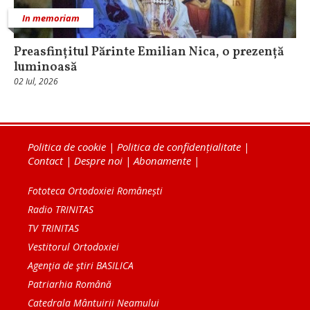
In memoriam
Preasfințitul Părinte Emilian Nica, o prezență
luminoasă
02 Iul, 2026
Politica de cookie
|
Politica de confidențialitate
|
Contact
|
Despre noi
|
Abonamente
|
Fototeca Ortodoxiei Românești
Radio TRINITAS
TV TRINITAS
Vestitorul Ortodoxiei
Agenţia de ştiri BASILICA
Patriarhia Română
Catedrala Mântuirii Neamului