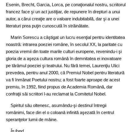
Esenin, Brecht, Garcia, Lorca, pe conaţionalul nostru, scriitorul
francez face şi un act justiţiar, de repunere în drepturi a unui
autor, a cărui creaţie are o valoare indubitabilă, dar şi a unei
literaturi prea puţin cunoscută în străinătate.
Marin Sorescu a câştigat un lucru esenţial pentru identitatea
noastră: intrarea poeziei române, în secolul XX, la paritate cu
poezia vremii din toate marile culturi europene, revenindu‑i şi
gloria de a aşeza cultura română în demnitatea ei inovatoare
pe tărâmul poeziei şi teatrului. Nu fără temei, Laurenţiu Ulici
prevedea, pentru anul 2000, că Premiul Nobel pentru literatură
va fi înmânat Poetului nostru; a fost foarte aproape de acest
premiu, în 1992, fiind propus de Academia Română, dar
confraţii săi scriitori l‑au reclamat la Comitetul Nobel.
Spiritul său oltenesc, asumându‑şi destinul întregii
românimi, face din el o coloană infinită aşezată în centrul
speranţelor lumii de mâine.
În fond,