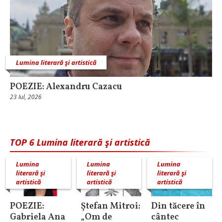
Lumina literară şi artistică
POEZIE: Alexandru Cazacu
23 Iul, 2026
TOP 6 Lumina literară şi artistică
Lumina
Lumina
Lumina
literară şi
literară şi
literară şi
artistică
artistică
artistică
POEZIE:
Ștefan Mitroi:
Din tăcere în
Gabriela Ana
„Om de
cântec