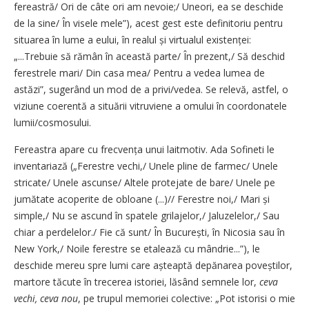
fereastră/ Ori de câte ori am nevoie;/ Uneori, ea se deschide
de la sine/ În visele mele”), acest gest este definitoriu pentru
situarea în lume a eului, în realul și virtualul exis­tenței:
„...Trebuie să rămân în această parte/ În prezent,/ Să deschid
ferestrele mari/ Din casa mea/ Pentru a vedea lumea de
astăzi”, sugerând un mod de a privi/vedea. Se relevă, astfel, o
viziune coerentă a situării vitruviene a omului în coordonatele
lumii/cosmosului.
Fereastra apare cu frecvența unui laitmotiv. Ada Sofineti le
inventariază („Ferestre vechi,/ Unele pline de farmec/ Unele
stricate/ Unele ascunse/ Altele protejate de bare/ Unele pe
jumătate acoperite de obloane (...)// Ferestre noi,/ Mari și
simple,/ Nu se ascund în spatele grilajelor,/ Jaluzelelor,/ Sau
chiar a perdelelor./ Fie că sunt/ În Bucu­rești, în Nicosia sau în
New York,/ Noile ferestre se etalează cu mândrie...”), le
deschide mereu spre lumi care așteaptă depănarea poveștilor,
martore tăcute în trecerea istoriei, lăsând semnele lor,
ceva
vechi, ceva nou
, pe trupul memoriei colective: „Pot istorisi o mie