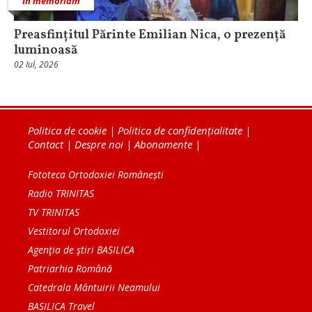
In memoriam
Preasfințitul Părinte Emilian Nica, o prezență
luminoasă
02 Iul, 2026
Politica de cookie
|
Politica de confidențialitate
|
Contact
|
Despre noi
|
Abonamente
|
Fototeca Ortodoxiei Românești
Radio TRINITAS
TV TRINITAS
Vestitorul Ortodoxiei
Agenţia de ştiri BASILICA
Patriarhia Română
Catedrala Mântuirii Neamului
BASILICA Travel