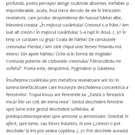
profundă, poeta percepe/ atinge cicatricile absenței, inefabile și
imponderabile, acute, însă trece dincolo de ele în întrezăriri
revelatorii, care produc desprinderea din haosul hârtiei albe,
înlesnind creația: „În mijlocul cuvântului/ Creionul s-a frânt./ Am
luat alt creion./ În mijlocul cuvântului/ S-a rupt în două. (...)// În
timp ce curățam cu grijă/ Coala de hârtie/ De rămășițele
creionului/ Pierdut,/ Am zărit chipul unei femei/ Privindu-mă
intens/ Din apele hârtiei;/ Ochii ei în formă de migdale/
Conturați puternic de cărbunele creionului/ Pătrunzându-mi
sufletul”. Poeta este, deopotrivă, Pygmalion și Galateea.
Însuflețirea cuvântului prin metafora revelatoare are loc în
lumina binefăcătoare care însoțește deschiderea concentrică a
ferestrelor. Trupul însuși are ferestrele lui: „Există o fereastră
mică/ Într-un colț din inima mea”. Gestul deschiderii ferestrei
spre lume este gestul deschiderii sufletului, al
predispoziției/aspirației spre armonie și armonizare. Orientat
în
afară
, spre lume, sau întors înă­untru,
în sine
(„Uneori o pot
deschide/ Și îmi pot vedea copilăria; (...)// Pot deschide această