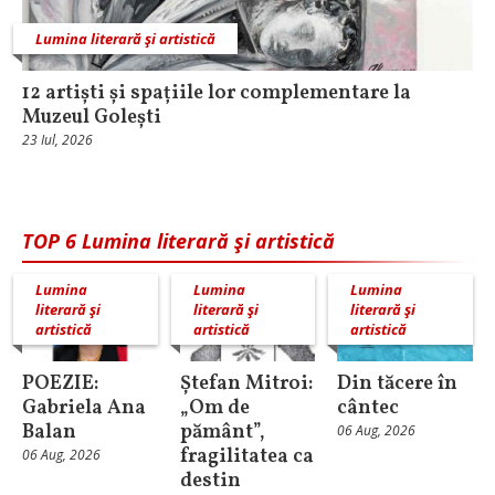
Lumina literară şi artistică
12 artiști și spațiile lor complementare la
Muzeul Golești
23 Iul, 2026
TOP 6 Lumina literară şi artistică
Lumina
Lumina
Lumina
literară şi
literară şi
literară şi
artistică
artistică
artistică
POEZIE:
Ștefan Mitroi:
Din tăcere în
Gabriela Ana
„Om de
cântec
Balan
pământ”,
06 Aug, 2026
fragilitatea ca
06 Aug, 2026
destin