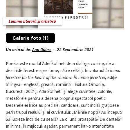
Lumina literară şi artistică
Galerie foto (1)
Un articol de:
Ana Dobre
-
22 Septembrie 2021
Poezia este modul Adei Sofineti de a dialoga cu sine, de a
deschide ferestre spre lume, către cei­lalți. În volumul
În inima
ferestrei
(
In the heart of the window.
În inima ferestrei
, ediție
trilingvă - engleză, greacă, română - Editura Omonia,
București, 2021), Ada Sofineti își alege cuvintele, culorile,
metaforele pentru a desena propriul spectacol poetic.
Desenele ei lirice au precizie, candoare, sunt incizii grațioase
pe/în trupul realului și al cuvântului: „Mâinile nopții/ Au început/
Să lucreze încă de cu seară/ La o lună proaspătă/ De dantelă”.
În inima, în mijlocul, așadar, permanent într-o interioritate