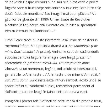
de povești/ Despre vremuri bune sau rele,/ Pot oferi o privire
fugară/ Spre o frumusețe romantică/ A Bucureștilor/ Între cele
două războaie mondiale/ Sau imagini mai puțin plăcute/ Ale
găurilor de gloanțe din 1989/ Urme lăsate de Revoluție/
Neatinse în toți acești ani/ Păstrate ca un bilet al speran­ței/
Pentru vremuri mai luminoase.../”
Timpul care trece nu este indiferent, lasă urme de neșters în
memoria înfiorată de posibila dramă a uitării (
Amintește-ți de
mine
,
Dulci amintiri de prune
). Amintirile scot din străfundurile
subconș­ti­entului fulgurante imagini care leagă
prezentul
prezentului
de
prezentul trecutului
.
Amintește-ți de mine
vibrează ca un memento, le­gând, indisolubil și indestructibil,
ge­nerațiile: „«Amintește-ți,/ Amin­tește-ți de mine!»/ Am auzit în
vis”.
Valul somnului
o instalează în­tr-un zâmbet, acolo unde se
poate întâlni cu zâmbetul bunicii, remember permanent al
rădăcinilor care ne leagă în taina dintotdeauna a vieții.
Imaginarul poetei Adei Sofineti se conturează din propriie trăiri,
amintiri, percepții și reprezentări, ca proiecții coerente ale unui