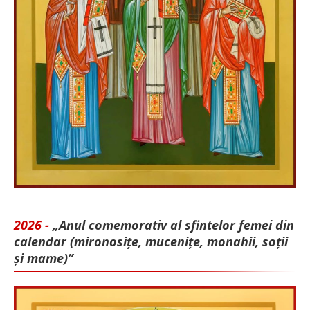
2026 -
„Anul comemorativ al sfintelor femei din
calendar (mironosițe, mu­cenițe, monahii, soții
și mame)”