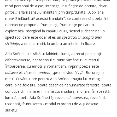
mod personal de a (se) interoga, însufle­țite de dorința, chiar
patosul
aflării sensului înaintării prin timp/durată. „Copilăria
mea/ E înlăuntrul/ acestui trandafir”, se confesează poeta, într-
o proiecție proprie a fru­museții, frumusețe pe care o
explorează, mergând la capătul eului, scriind și descriind un
spectacol care este doar al ei, un
spectacol în șoapta unei
străduțe
, a unei amintiri, la umbra amintirilor în floare.
Ada Sofineti a străbătut labirintul lumii, a trecut prin spații
diferite/diverse, dar toposul ei mitic rămâne Bucureștiul.
Întoarcerea, cu emoții și romantism, în/prin poezie este
odiseea
ei, către un
undeva
, „pe o străduță”, „în Bucu­reș­tiul
meu”. Cuvântul are pentru Ada Sofineti magia lui, o magie
care, bine folosită, poate deschide nenumărate ferestre, poate
conduce din inima ei în inima cuvântului și a luminii. În această
lumină, poeta Ada Sofineti își revelează povestea, revelând,
totodată, frumusețea - modul ei propriu de a-și descrie
sufletul.