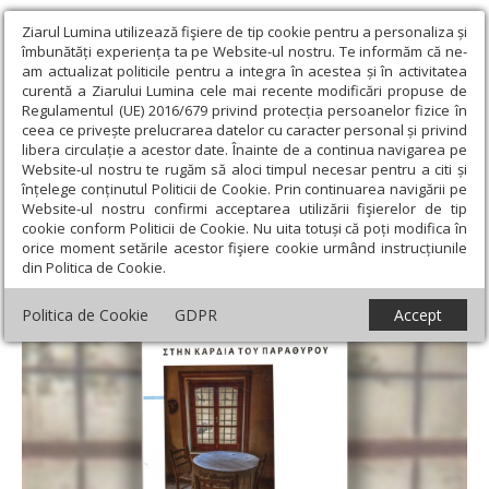
Ziarul Lumina utilizează fişiere de tip cookie pentru a personaliza și
îmbunătăți experiența ta pe Website-ul nostru. Te informăm că ne-
am actualizat politicile pentru a integra în acestea și în activitatea
curentă a Ziarului Lumina cele mai recente modificări propuse de
Regulamentul (UE) 2016/679 privind protecția persoanelor fizice în
ceea ce privește prelucrarea datelor cu caracter personal și privind
libera circulație a acestor date. Înainte de a continua navigarea pe
Website-ul nostru te rugăm să aloci timpul necesar pentru a citi și
Ziarul Lumina
›
Educaţie și Cultură
›
Lumina literară şi artistică
›
înțelege conținutul Politicii de Cookie. Prin continuarea navigării pe
Poezia - fereastră deschisă către lume
Website-ul nostru confirmi acceptarea utilizării fişierelor de tip
cookie conform Politicii de Cookie. Nu uita totuși că poți modifica în
Poezia - fereastră deschisă către lume
orice moment setările acestor fişiere cookie urmând instrucțiunile
din Politica de Cookie.
Politica de Cookie
GDPR
Accept