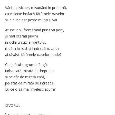
Vântul pișicher, mișunând în preajmă,
cu viclenie înșfacă fărâmele oaselor
și le duce hăt peste munți și văi.
Atunci noi, fremătând prin toți porii,
și mai oțărâți privim
în ochii ursuzi ai vântului,
îl luăm la rost și-l întrebăm: Unde
ai răvășit fărâmele oaselor, unde?
Cu țipătul sugrumat în gât
iarba cată mirată jur-împrejur
și pe cât de mirată cată,
pe-atât de mirată se întreabă:
Eu ce o să mai învelesc acum?
IZVORUL