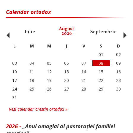
Calendar ortodox
‹
›
August
Iulie
Septembrie
O
2026
L
M
M
J
V
S
D
01
02
03
04
05
06
07
08
09
10
11
12
13
14
15
16
17
18
19
20
21
22
23
24
25
26
27
28
29
30
31
Vezi calendar crestin ortodox »
2026 -
„Anul omagial al pastorației familiei