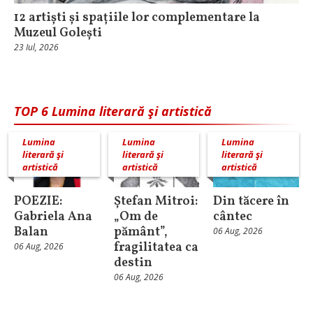
12 artiști și spațiile lor complementare la
Muzeul Golești
23 Iul, 2026
TOP 6 Lumina literară şi artistică
Lumina
Lumina
Lumina
literară şi
literară şi
literară şi
artistică
artistică
artistică
POEZIE:
Ștefan Mitroi:
Din tăcere în
Gabriela Ana
„Om de
cântec
Balan
pământ”,
06 Aug, 2026
fragilitatea ca
06 Aug, 2026
destin
06 Aug, 2026