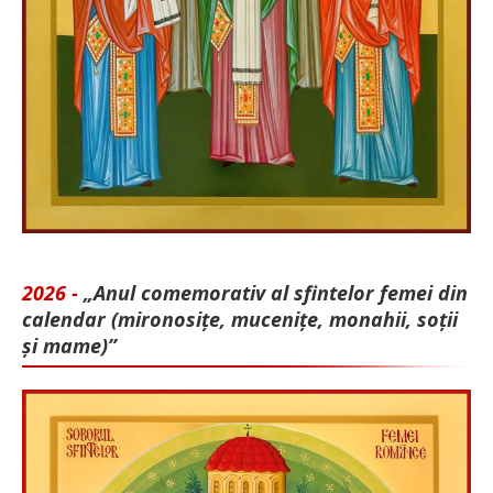
2026 -
„Anul comemorativ al sfintelor femei din
calendar (mironosițe, mu­cenițe, monahii, soții
și mame)”