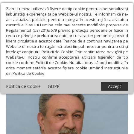
Ziarul Lumina utilizează fişiere de tip cookie pentru a personaliza și
îmbunătăți experiența ta pe Website-ul nostru. Te informăm că ne-
am actualizat politicile pentru a integra în acestea și în activitatea
curentă a Ziarului Lumina cele mai recente modificări propuse de
Regulamentul (UE) 2016/679 privind protecția persoanelor fizice în
ceea ce privește prelucrarea datelor cu caracter personal și privind
libera circulație a acestor date. Înainte de a continua navigarea pe
Website-ul nostru te rugăm să aloci timpul necesar pentru a citi și
Ziarul Lumina
›
Educaţie și Cultură
›
Lumina literară şi artistică
›
înțelege conținutul Politicii de Cookie. Prin continuarea navigării pe
POEZIE: Nicolae Stoia
Website-ul nostru confirmi acceptarea utilizării fişierelor de tip
cookie conform Politicii de Cookie. Nu uita totuși că poți modifica în
POEZIE: Nicolae Stoia
orice moment setările acestor fişiere cookie urmând instrucțiunile
din Politica de Cookie.
Politica de Cookie
GDPR
Accept