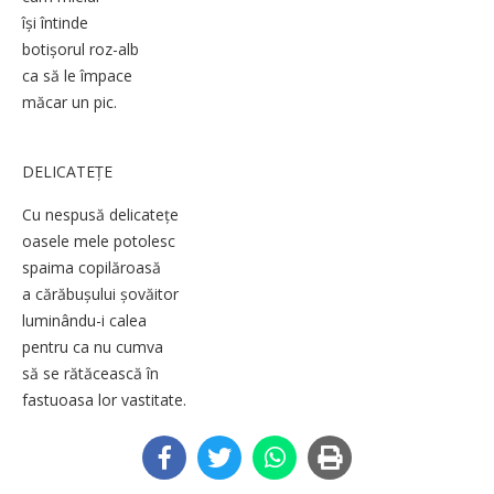
își întinde
botișorul roz-alb
ca să le împace
măcar un pic.
DELICATEȚE
Cu nespusă delicatețe
oasele mele potolesc
spaima copilăroasă
a cărăbușului șovăitor
luminându-i calea
pentru ca nu cumva
să se rătăcească în
fastuoasa lor vastitate.