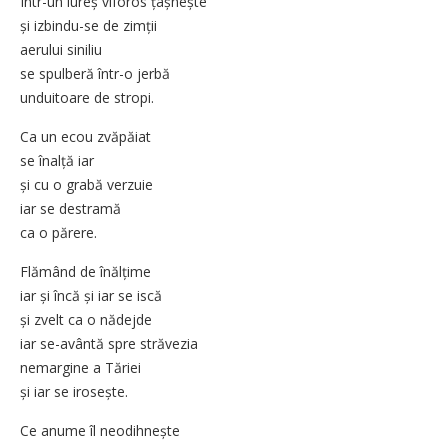
Într-un iureș viforos țâșnește
și izbindu-se de zimții
aerului siniliu
se spulberă într-o jerbă
unduitoare de stropi.
Ca un ecou zvăpăiat
se înalță iar
și cu o grabă verzuie
iar se destramă
ca o părere.
Flămând de înălțime
iar și încă și iar se iscă
și zvelt ca o nădejde
iar se-avântă spre străvezia
nemargine a Tăriei
și iar se irosește.
Ce anume îl neodihnește