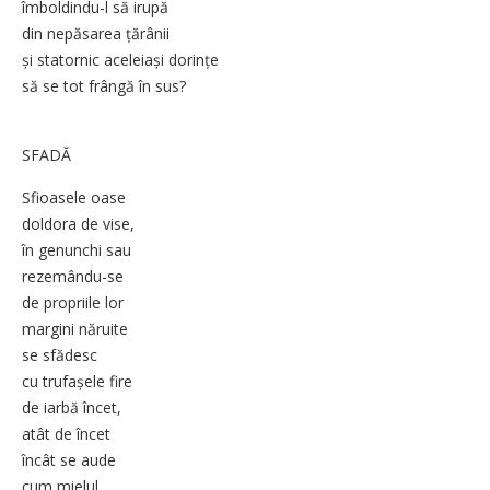
îmboldindu-l să irupă
din nepăsarea țărânii
și statornic aceleiași dorințe
să se tot frângă în sus?
SFADĂ
Sfioasele oase
doldora de vise,
în genunchi sau
rezemându-se
de propriile lor
margini năruite
se sfădesc
cu trufașele fire
de iarbă încet,
atât de încet
încât se aude
cum mielul