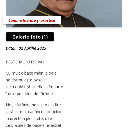
Lumina literară şi artistică
Galerie foto (1)
Data:
02 Aprilie 2025
PESTE MUNȚI ȘI VĂI
Cu mult dibace mâini ploaia
ne drămuiește oasele
și cu o dăltiță sidefie le împarte
într-o puzderie de fărâme.
Noi, cătrăniți, ne ieșim din fire
și răcnim din adâncul bojocilor
la urechea ploii: Uite, uite
ce s-a ales de oasele noastre!