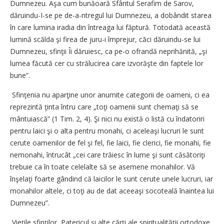
Dumnezeu. Aşa cum bunăoară Sfântul Serafim de Sarov,
dăruindu-I-se pe de-a-ntregul lui Dumnezeu, a dobândit starea
în care lumina iradia din întreaga lui făptură. Totodată această
lumină scălda şi firea de juru-i împrejur, căci dăruindu-se lui
Dumnezeu, sfinţii Îi dăruiesc, ca pe-o ofrandă neprihănită, „şi
lumea făcută cer cu strălucirea care izvorăşte din faptele lor
bune”.
Sfinţenia nu aparţine unor anumite categorii de oameni, ci ea
reprezintă ţinta întru care „toţi oamenii sunt chemaţi să se
mântuiască” (1 Tim. 2, 4). Şi nici nu există o listă cu îndatoriri
pentru laici şi o alta pentru monahi, ci aceleaşi lucruri le sunt
cerute oamenilor de fel şi fel, fie laici, fie clerici, fie monahi, fie
nemonahi, întrucât „cei care trăiesc în lume şi sunt căsătoriţi
trebuie ca în toate celelalte să se asemene monahilor. Vă
înşelaţi foarte gândind că laicilor le sunt cerute unele lucruri, iar
monahilor altele, ci toţi au de dat aceeaşi socoteală înaintea lui
Dumnezeu”.
Vieţile sfinţilor, Patericul şi alte cărţi ale spiritualităţii ortodoxe