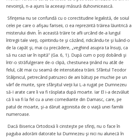
nevoinţă, n-a ajuns la aceeaşi măsură duhovnicească.
Sfinţenia nu se confundă cu o corectitudine legalistă, de soiul
celei pe care o afişau fariseii, ci ea reprezintă trăirea lăuntrică a
misterului divin. În această trăire te afli urcând de-a lungul
întregii tale vieţi, opintindu-te şi căzând, ridicându-te şi luând-o
de la capăt şi, mai cu precădere, „veghind asupra ta însuţi, ca
să nu cazi iar în ispită” (Ga. 6, 1). După cum o poţi dobândi şi
într-o străfulgerare de-o clipă, chestiunea ţinând nu atât de
felul, cât mai cu seamă de intensitatea trăirii. Sfântul Teodor
Stâlpnicul, petrecând patruzeci de ani bătuţi pe muchie pe un
vârf de munte, spre sfârşitul vieţii lui L-a rugat pe Dumnezeu
să-I arate care îi va fi răsplata după moarte. Iar El i-a dezvăluit
că îi va fi la fel cu a unei comediante din Damasc, care, pe
patul de moarte, şi-a dăruit agonisita de o viaţă unei familii
numeroase.
Dacă Biserica Ortodoxă îi cinsteşte pe sfinţi, nu o face în
paguba adorării datorate lui Dumnezeu şi nici nu alunecă în