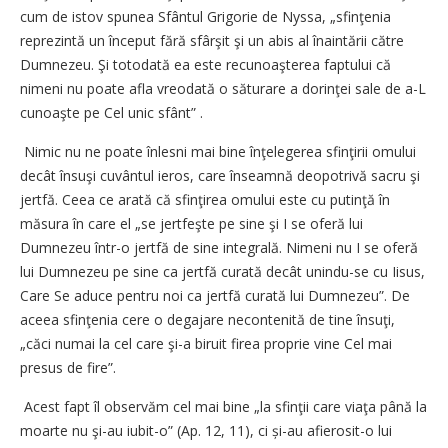
cum de istov spunea Sfântul Grigorie de Nyssa, „sfinţenia
reprezintă un început fără sfârşit şi un abis al înaintării către
Dumnezeu. Şi totodată ea este recunoaşterea faptului că
nimeni nu poate afla vreodată o săturare a dorinţei sale de a-L
cunoaşte pe Cel unic sfânt” .
Nimic nu ne poate înlesni mai bine înţelegerea sfinţirii omului
decât însuşi cuvântul ieros, care înseamnă deopotrivă sacru şi
jertfă. Ceea ce arată că sfinţirea omului este cu putinţă în
măsura în care el „se jertfeşte pe sine şi I se oferă lui
Dumnezeu într-o jertfă de sine integrală. Nimeni nu I se oferă
lui Dumnezeu pe sine ca jertfă curată decât unin­du-se cu Iisus,
Care Se aduce pentru noi ca jertfă curată lui Dumnezeu”. De
aceea sfinţenia cere o degajare necontenită de tine însuţi,
„căci numai la cel care şi-a biruit firea proprie vine Cel mai
presus de fire”.
Acest fapt îl observăm cel mai bine „la sfinţii care viaţa până la
moarte nu şi-au iubit-o” (Ap. 12, 11), ci și-au afierosit-o lui