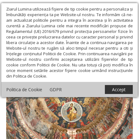
Ziarul Lumina utilizează fişiere de tip cookie pentru a personaliza și
îmbunătăți experiența ta pe Website-ul nostru. Te informăm că ne-
am actualizat politicile pentru a integra în acestea și în activitatea
curentă a Ziarului Lumina cele mai recente modificări propuse de
Regulamentul (UE) 2016/679 privind protecția persoanelor fizice în
ceea ce privește prelucrarea datelor cu caracter personal și privind
libera circulație a acestor date. Înainte de a continua navigarea pe
Website-ul nostru te rugăm să aloci timpul necesar pentru a citi și
Ziarul Lumina
›
Opinii
›
Repere și idei
›
Cincizecimea întoarsă
înțelege conținutul Politicii de Cookie. Prin continuarea navigării pe
Website-ul nostru confirmi acceptarea utilizării fişierelor de tip
Cincizecimea întoarsă
cookie conform Politicii de Cookie. Nu uita totuși că poți modifica în
orice moment setările acestor fişiere cookie urmând instrucțiunile
din Politica de Cookie.
Politica de Cookie
GDPR
Accept