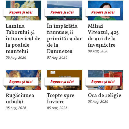
Repere și idei
Repere și idei
Repere și idei
Lumina
În împărăția
Mihai
Taborului și
frumuseții
Viteazul, 425
întunericul de
primită ca dar
de ani de la
la poalele
de la
înveșnicire
muntelui
Dumnezeu
09 Aug, 2026
06 Aug, 2026
07 Aug, 2026
Repere și idei
Repere și idei
Repere și idei
Rugăciunea
Trepte spre
Ora de religie
orbului
Înviere
03 Aug, 2026
05 Aug, 2026
05 Aug, 2026