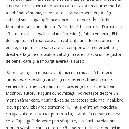
ilustrează cu asupra de măsură că nu există un anume mod de
a dobândi sfinţenia, ci există tot atâtea moduri după câţi
subiecţi sunt angajaţi în acest proces teandric. În Istoria
Monahilor se spune despre Pafnutie că I-a cerut lui Dumnezeu
să-i arate pe cei egali cu el în sfinţenie. Şi, într-o vedenie, El i-a
descoperit: un tâlhar care a salvat viaţa unei femei rătăcite în
pustie, un primar de sat, care se comporta cu generozitate şi
dreptate faţă de oropsiţii localităţii în care trăia, şi un negustor
de perle, care şi-a împărţit averea la săraci.
Spre a ajunge la măsura sfinţeniei nu-i musai să te rupi de
lume, deoarece sfinţii, învăluiţi în smerenie, trăiesc printre
semenii lor, binecuvântându-i cu prezenţa lor discretă. Ioan
Moshos, autorul Păşunii duhovniceşti, povesteşte despre un
monah tânăr care, nesfiindu-se să cerceteze cele mai insalubre
locuri pentru izbăvirea semenilor lui, nu şi-a întinat niciodată
curăţia sufletească. Dar purtarea lui, atât de în răspăr cu ceea
ce se înţelege îndeobşte prin sfinţenie, a stârnit invidia unui
monah vârstnic care, cu toate că a petrecut cincizeci de ani în