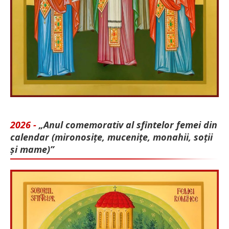
2026 -
„Anul comemorativ al sfintelor femei din
calendar (mironosițe, mu­cenițe, monahii, soții
și mame)”