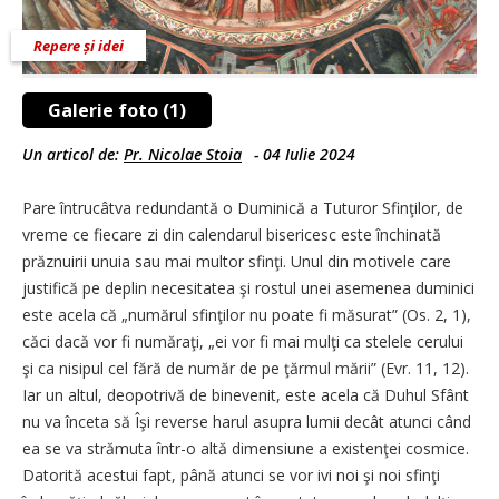
Repere și idei
Galerie foto (1)
Un articol de:
Pr. Nicolae Stoia
-
04 Iulie 2024
Pare întrucâtva redundantă o Duminică a Tuturor Sfinţilor, de
vreme ce fiecare zi din calendarul bisericesc este închinată
prăznuirii unuia sau mai multor sfinţi. Unul din motivele care
justifică pe deplin necesitatea şi rostul unei asemenea duminici
este acela că „numărul sfinţilor nu poate fi măsurat” (Os. 2, 1),
căci dacă vor fi număraţi, „ei vor fi mai mulţi ca stelele cerului
şi ca nisipul cel fără de număr de pe ţărmul mării” (Evr. 11, 12).
Iar un altul, deopotrivă de binevenit, este acela că Duhul Sfânt
nu va înceta să Îşi reverse harul asupra lumii decât atunci când
ea se va strămuta într-o altă dimensiune a existenţei cosmice.
Datorită acestui fapt, până atunci se vor ivi noi şi noi sfinţi