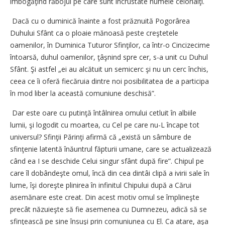
îmbogăţind răbojul pe care sunt încrustate numele celorlalţi.
Dacă cu o duminică înainte a fost prăznuită Pogorârea
Duhului Sfânt ca o ploaie mănoasă peste creştetele
oamenilor, în Duminica Tuturor Sfinţilor, ca într-o Cincizecime
întoarsă, duhul oamenilor, ţâşnind spre cer, s-a unit cu Duhul
Sfânt. Şi astfel „ei au alcătuit un semicerc şi nu un cerc închis,
ceea ce îi oferă fiecăruia dintre noi posibilitatea de a participa
în mod liber la această comuniune deschisă”.
Dar este oare cu putinţă întâlnirea omului cetluit în albiile
lumii, şi logodit cu moartea, cu Cel pe care nu-L încape tot
universul? Sfinţii Părinţi afirmă că „există un sâmbure de
sfinţenie latentă înăuntrul făpturii umane, care se actualizează
când ea I se deschide Celui singur sfânt după fire”. Chipul pe
care îl dobândeşte omul, încă din cea dintâi clipă a ivirii sale în
lume, îşi doreşte plinirea în infinitul Chipului după a Cărui
asemănare este creat. Din acest motiv omul se împlineşte
precât năzuieşte să fie asemenea cu Dumnezeu, adică să se
sfinţească pe sine însuşi prin comuniunea cu El. Ca atare, aşa