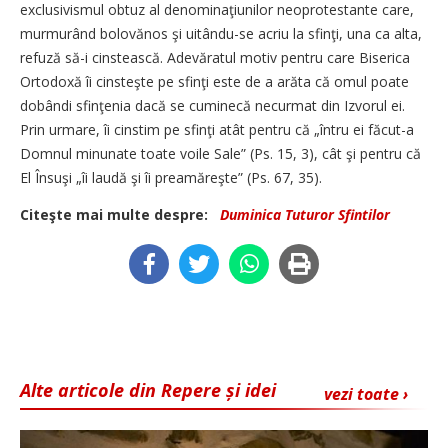
exclusivismul obtuz al denominaţiunilor neoprotestante care,
murmurând bolovănos şi uitându-se acriu la sfinţi, una ca alta,
refuză să-i cinstească. Adevăratul motiv pentru care Biserica
Ortodoxă îi cinsteşte pe sfinţi este de a arăta că omul poate
dobândi sfinţenia dacă se cuminecă necurmat din Izvorul ei.
Prin urmare, îi cinstim pe sfinţi atât pentru că „întru ei făcut-a
Domnul minunate toate voile Sale” (Ps. 15, 3), cât şi pentru că
El Însuşi „îi laudă şi îi preamăreşte” (Ps. 67, 35).
Citeşte mai multe despre:
Duminica Tuturor Sfintilor
Alte articole din Repere și idei
vezi toate ›