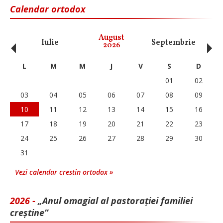
Calendar ortodox
‹
›
August
Iulie
Septembrie
O
2026
L
M
M
J
V
S
D
01
02
03
04
05
06
07
08
09
10
11
12
13
14
15
16
17
18
19
20
21
22
23
24
25
26
27
28
29
30
31
Vezi calendar crestin ortodox »
2026 -
„Anul omagial al pastorației familiei
creștine”